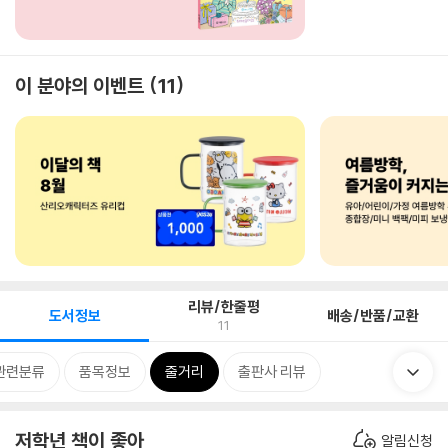
이 분야의 이벤트
11
리뷰/한줄평
도서정보
배송/반품/교환
11
관련분류
품목정보
줄거리
출판사 리뷰
저학년 책이 좋아
알림신청