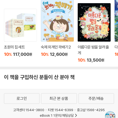
초원의 집 세트
숙제 외계인 곽배기 2
아름다운 밤을 알려 줄
다
게
10
117,000
10
12,600
1
%
%
원
원
10
13,500
%
원
이 책을 구입하신 분들이 산 분야 책
로그인
최근 본 상품
주문/배송
고객센터 1544-3800
티켓 1544-6399
중고샵 1566-4295
eBook 1:1문의/채팅상담