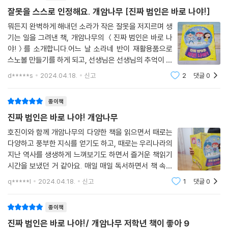
잘못을 스스로 인정해요. 개암나무 [진짜 범인은 바로 나야!]
뭐든지 완벽하게 해내던 소라가 작은 잘못을 저지르며 생
기는 일을 그려낸 책, 개암나무의 ＜진짜 범인은 바로 나
야!＞를 소개합니다.어느 날 소라네 반이 재활용품으로
스노볼 만들기를 하게 되고, 선생님은 선생님의 추억이 담
긴 소중한 스노볼을 보여주십니다.그런데 아뿔싸! 쉬는
d*****s
2024.04.18.
신고
2
댓글
0
시간이 끝난 후 스노볼에 금이 가 있지 뭐예요! 분명 범인
은 반 아이들 중 하나인데 아무도 자기가 했
종이책
진짜 범인은 바로 나야! 개암나무
호진이와 함께 개암나무의 다양한 책을 읽으면서 때로는
다양하고 풍부한 지식를 얻기도 하고, 때로는 우리나라의
지난 역사를 생생하게 느껴보기도 하면서 즐거운 책읽기
시간을 보냈던 거 같아요. 매일 매일 독서하면서 책 속의
여러가지 이야기를 만나는 것도 참 재밌구요. 이야기 속
q*****l
2024.04.18.
신고
1
댓글
0
상황을 읽어나가며 아이 스스로 책 속에 빠져 나라면 어땠
을까 상상의 나래를 펼쳐보기도 합니다. 그
종이책
진짜 범인은 바로 나야!/ 개암나무 저학년 책이 좋아 9