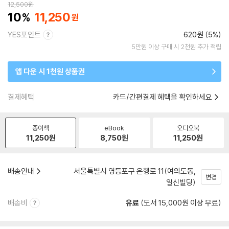
12,500
원
10
11,250
YES포인트
620원 (5%)
5만원 이상 구매 시 2천원 추가 적립
앱 다운 시 1천원 상품권
결제혜택
카드/간편결제 혜택을 확인하세요
종이책
eBook
오디오북
11,250
원
8,750
원
11,250
원
배송안내
서울특별시 영등포구 은행로 11(여의도동,
변경
일신빌딩)
배송비
유료
(도서 15,000원 이상 무료)