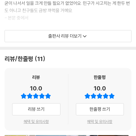
굳이 나서서 일을 크게 만들 필요가 없었어요. 민구가 사고치는 게 한두 번
도 아니고 친구들도 금방 까먹을 거예요.
- 본문 중에서
잘못을 인정하고 자신의 잘못을 솔직하게 말하는 건 어려운 일입니다. 특
출판사 리뷰 더보기
히 자신의 잘못을 아무도 알아차리지 못 했을 때는 더욱 그렇습니다. 가만
히 있으면 자신의 잘못을 아무도 모르는 상황에서 고백하기란 쉽지 않은
일이지요. 그냥 눈 감고 넘어갈까 하는 유혹이 밀려오기도 합니다. 이런 유
리뷰/한줄평
11
혹을 물리치기 위해선 큰 용기가 필요합니다. 책의 주인공인 소라는 자신
의 잘못을 솔직하게 인정하고 털어놓습니다. 또 범인으로 몰린 민구에게도
사과하지요. 민구는 이런 소라의 용기 있는 사과를 받아줍니다. 이 과정에
리뷰
한줄평
서 아이들은 정직이 얼마나 가치 있는 일인지 깨달을 수 있습니다. 또한 바
10.0
10.0
르게 사과하는 방법과 그 사과를 받아주는 법을 배울 수 있습니다.
혼자서 마음 졸이며 걱정하고 고민하는 시간은 결코 헛되지 않아요. 마음
리뷰 쓰기
한줄평 쓰기
이 넓어지고 생각이 깊어지는 시간이에요. 눈 감고 덮어 버리지만 않는다
면요.
혜택 및 유의사항
혜택 및 유의사항
- 작가의 말 중에서