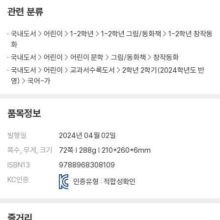
관련 분류
국내도서
어린이
1-2학년
1-2학년 그림/동화책
1-2학년 창작동
화
국내도서
어린이
어린이 문학
그림/동화책
창작동화
국내도서
어린이
교과서수록도서
2학년 2학기(2024학년도 반
영)
국어-가
품목정보
발행일
2024년 04월 02일
쪽수, 무게, 크기
72쪽 | 288g | 210*260*6mm
ISBN13
9788968308109
KC인증
인증유형 : 적합성확인
줄거리