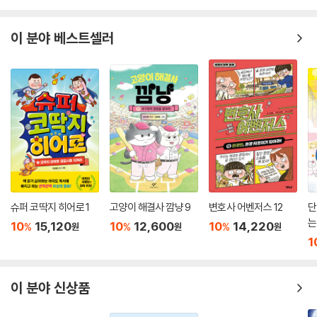
이 분야 베스트셀러
슈퍼 코딱지 히어로 1
고양이 해결사 깜냥 9
변호사 어벤저스 12
단
는
10
15,120
10
12,600
10
14,220
%
%
%
원
원
원
1
이 분야 신상품