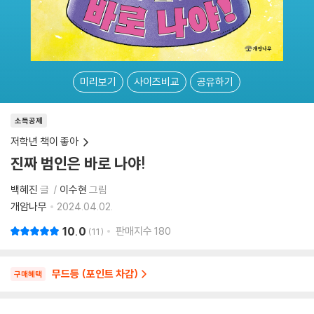
미리보기
사이즈비교
공유하기
소득공제
저학년 책이 좋아
진짜 범인은 바로 나야!
백혜진
글
이수현
그림
개암나무
2024.04.02.
10.0
판매지수
180
11
무드등 (포인트 차감)
구매혜택