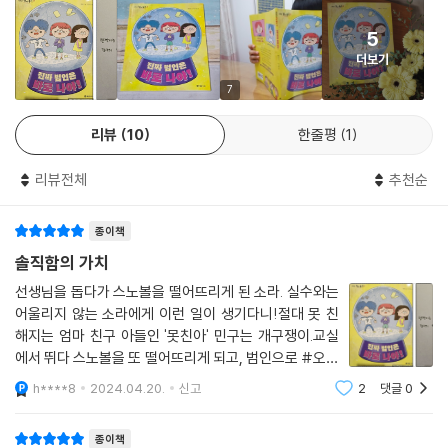
소라가 자신의 잘못을 솔직하게 털어놓기로 결심한 데에는 선생님이 건네
5
준 ‘진실’이라는 가치 카드가 큰 몫을 했습니다. 이 책을 쓴 백혜진 작가는
더보기
소라가 ‘진실’이라는 가치를 통해 잘못을 바로잡기로 결심했듯이, 인생을
살아가면서 지녀야 할 가치를 고민해 보라고 조언합니다. 친절, 용기, 진
7
실, 도전 등 자신의 마음을 울리는 가치를 마음에 새긴다면 아이들의 삶도
리뷰
10
한줄평
1
반짝반짝 빛날 거라고 말이죠. 작가의 바람대로 아이들이 이 책을 통해 인
생을 빛내 줄 가치를 발견하길 바랍니다.
리뷰전체
추천순
종이책
솔직함의 가치
선생님을 돕다가 스노볼을 떨어뜨리게 된 소라. 실수와는
어울리지 않는 소라에게 이런 일이 생기다니!절대 못 친
해지는 엄마 친구 아들인 '못친아' 민구는 개구쟁이.교실
에서 뛰다 스노볼을 또 떨어뜨리게 되고, 범인으로 #오해
받게 된다.소라의 마음은 이대로 괜찮을까?소라는 반듯
h****8
2024.04.20.
신고
2
댓글
0
한 자기 모습에 금이 가는 게 싫었어요. 마음이 무거웠지
만 금세 결론을 내렸어요. 그러고는 스스로
종이책