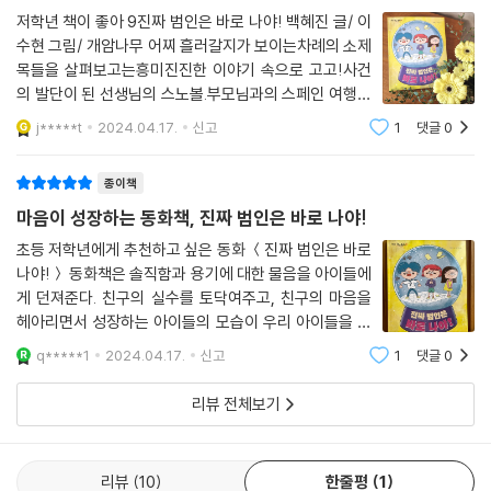
저학년 책이 좋아 9진짜 범인은 바로 나야! 백혜진 글/ 이
수현 그림/ 개암나무 어찌 흘러갈지가 보이는차례의 소제
목들을 살펴보고는흥미진진한 이야기 속으로 고고!사건
의 발단이 된 선생님의 스노볼.부모님과의 스페인 여행에
서 찍은 사진이쏙~ 들어가 있는 동그란 스노볼이라선생
j*****t
2024.04.17.
신고
1
댓글
0
님께는 매우 소중한 물건이였다.선생님께서 독서록 도장
을 찍는 걸윤소라에게 부탁하셨고,도장을 찍다 실
종이책
마음이 성장하는 동화책, 진짜 범인은 바로 나야!
초등 저학년에게 추천하고 싶은 동화 ＜진짜 범인은 바로
나야!＞ 동화책은 솔직함과 용기에 대한 물음을 아이들에
게 던져준다. 친구의 실수를 토닥여주고, 친구의 마음을
헤아리면서 성장하는 아이들의 모습이 우리 아이들을 떠
올리게 했다. 곧 어린이날이 다가오는데, 작년까지 꼬꼬마
q*****1
2024.04.17.
신고
1
댓글
0
였던 1학년들이 이제는 제법 형아처럼 누나처럼 보이기
때문이다. 바야흐로 만물이 소생하고 성장하
리뷰 전체보기
리뷰
10
한줄평
1