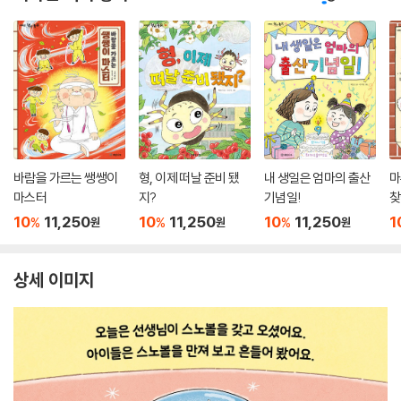
바람을 가르는 쌩쌩이
형, 이제 떠날 준비 됐
내 생일은 엄마의 출산
마
마스터
지?
기념일!
찾
10
11,250
10
11,250
10
11,250
1
%
%
%
원
원
원
상세 이미지