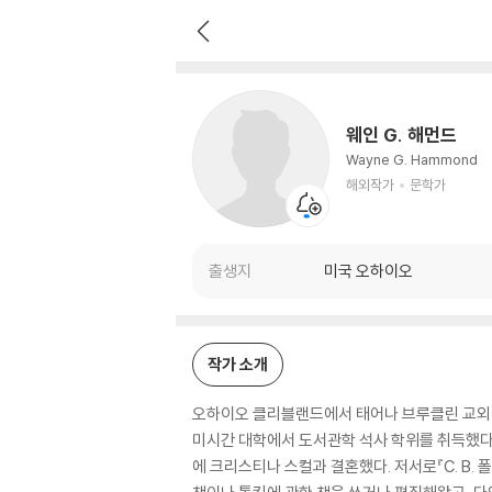
웨인 G. 해먼드
해외작가
문학가
웨인 G. 해먼드
Wayne G. Hammond
해외작가
문학가
출생지
미국 오하이오
작가 소개
오하이오 클리블랜드에서 태어나 브루클린 교외에
미시간 대학에서 도서관학 석사 학위를 취득했다.
에 크리스티나 스컬과 결혼했다. 저서로『C. B. 폴스