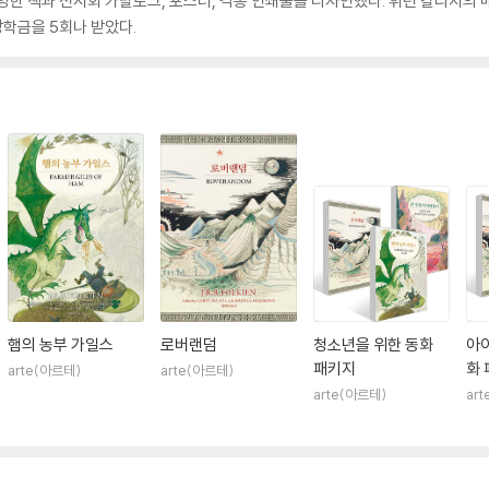
한 책과 전시회 카탈로그, 포스터, 각종 인쇄물을 디자인했다. 휘턴 칼리지의 매리
학금을 5회나 받았다.
햄의 농부 가일스
로버랜덤
청소년을 위한 동화
아이
패키지
화
arte(아르테)
arte(아르테)
arte(아르테)
ar