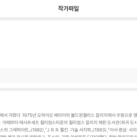
작가파일
서 자랐다. 1975년 오하이오 베리아의 볼드윈월리스 칼리지에서 우등으로 영문
 이때부터 매사추세츠 윌리엄스타운의 윌리엄스 칼리지 채핀 도서관(희귀 도서 및 
의 그래픽아트』(1982),『J. R. R. 톨킨: 기술 서지학』(1993),『아서 랜섬: 