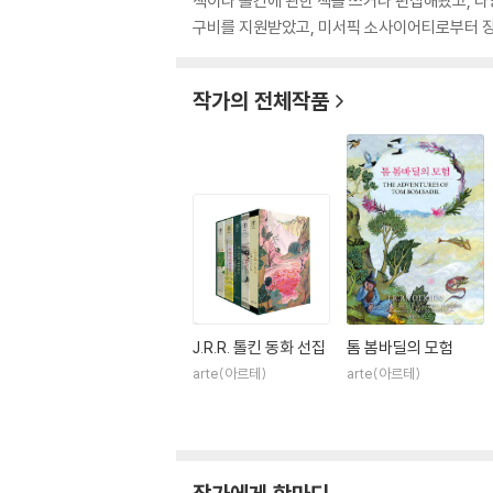
책이나 톨킨에 관한 책을 쓰거나 편집해왔고, 다양
구비를 지원받았고, 미서픽 소사이어티로부터 장
작가의 전체작품
J.R.R. 톨킨 동화 선집
톰 봄바딜의 모험
arte(아르테)
arte(아르테)