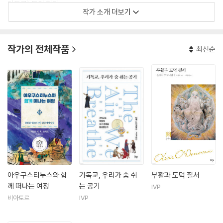
아토르) 등이 있다.
작가 소개 더보기
작가의 전체작품
최신순
아우구스티누스와 함
기독교, 우리가 숨 쉬
부활과 도덕 질서
께 떠나는 여정
는 공기
IVP
비아토르
IVP