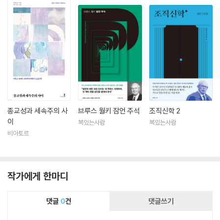
종교성과 세속주의 사
브루스 월키 잠언 주석
조직신학 2
이
복있는사람
복있는사람
비아토르
작가에게 한마디
댓글
0
건
댓글쓰기