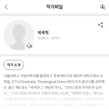
박세혁
작가파일
국내작가
번역가
박세혁
국내작가
번역가
작가 소개
서울대학교 서양사학과를 졸업하고 연세대학교와 에모리 대학교에서 신
학을, GTU(Graduate Theological Union)에서 미국 종교사를 공부했
다. 옮긴 책으로는 『세계관 그 개념의 역사』, 『크리스토퍼 라이트의 십자
가』, 『크리스토퍼 라이트의 성령의 열매』(CUP), 『배제와 포용』, 『하나님
나라를 상상하라』(IVP), 『예수 왕의 복음』(새물결플러스), 『약한 자의 친
구』(복있는사람), 『목회자란 무엇인가』(포이에마), 『습관이 영성이다』(비