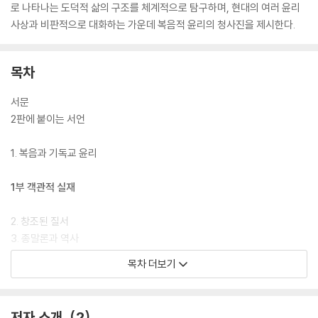
로 나타나는 도덕적 삶의 구조를 체계적으로 탐구하며, 현대의 여러 윤리
사상과 비판적으로 대화하는 가운데 복음적 윤리의 청사진을 제시한다.
목차
서문
2판에 붙이는 서언
1. 복음과 기독교 윤리
1부 객관적 실재
2. 창조된 질서
3. 종말론과 역사
4. 그리스도 안의 지식
목차 더보기
2부 주관적 실재
저자 소개
2