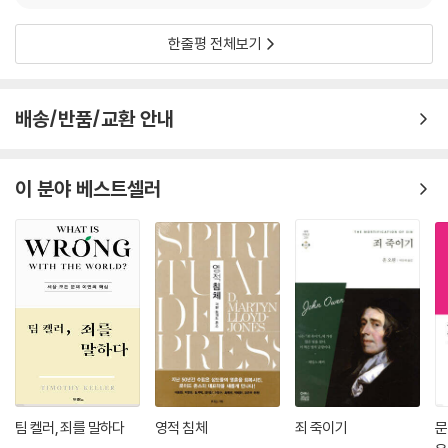
덕법의 목적으로서의 사랑에 관한 결론부 몇 장은 전통적 아우구스티누스
래, 그분의 창조된 질서의 역사라는 사실에 의해 이미 묶여 있지 않다면 아
주의를 가장 탁월하게 재진술한 내용이라 할 수 있다.
무것도 미래를 묶을 수 없다. 많은 이가 과거에 관한 연구를 통해 지혜로워
한줄평 전체보기
- Churchman
진 것은 사실이다. 하지만 과거를 사물들의 초역사적 질서에 대해 숙고하
고 연구하는 거울로 사용할 때만 그런 일이 일어난다. 우리가 역사 앞에서
공포 대신 확신을 가지고 살 수 있게 해 주는 이해는 새로움을 파악하고 이
배송/반품/교환 안내
오도너번은 제대로 구상하고, 정교하게 집필했으며, 신학적으로나 철학적
해하며 우리의 경험 안으로 통합할 수 있는 측정 기준을 제공해야 하기 때
으로나 통찰력 있고, 목회 상담과 윤리적 의사 결정 모두에 여전히 적실한
문이다. 우리의 경험을 통해 접촉할 수 있는 객관적 세계 질서로부터 실제
탄탄한 역작을 선보였다.…필독서이며, 앞으로 오랫동안 기념비가 될 저작
이 분야 베스트셀러
로 그런 측정 기준을 이끌어 내지 않는다면 단순히 그것을 우리의 경험으
이다.
로부터 소환해 낼 수는 없다.
- Christian Scholar’s Review
--- 「9장 - 도덕 장」 중에서
기쁨과 훈육을 동시에 일으키는, 그리스도인의 삶에 대한 탁월한 저술이
도덕 사상은 도덕적 행동의 장으로부터 도덕적 주체로 초점을 이동시킨다.
다. 복음적 윤리를 형성하려는 모든 후속 시도가 배움을 얻을 책이자 그러
주체가 행했거나 행할 수 있는 이런저런 행동(행위든 생각이든)에 관해 그
한 시도들을 평가하는 기준이 될 책으로 계속해서 남을 것이다.
것이 좋은 행동인지 나쁜 행동인지, 또한 무슨 특징 때문에 그러한지만 묻
- Christianity Today
는 게 아니다. 그 자신에 관해, 즉 이런 행동을 수행했거나 행할 수 있는 행
위 주체에 관해 그가 좋은 사람인지 나쁜 사람인지, 또한 무슨 특징 때문에
그러한지도 묻는다. 도덕 사상은 ‘인간의 행동’뿐만 아니라 ‘도덕적 성품’에
오도너번은 체계적 범위를 갖춘 기독교적·복음적 윤리를 위한 개요를 제시
도 관심을 기울인다. 사실 기독교 도덕 사상은 여기에 관심을 기울일 만한
했다. 이 개요는 기독교 윤리를 현대적이면서도 고전적으로 표현했다는 점
팀 켈러, 죄를 말하다
영적 침체
죄 죽이기
문