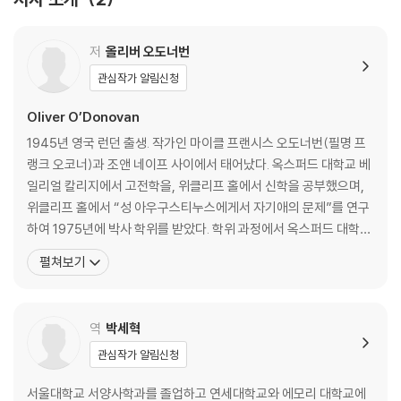
5. 자유와 실재
6. 권위
7. 그리스도의 권위
저
올리버 오도너번
8. 교회와 신자의 자유
관심작가 알림신청
3부 도덕적 삶의 형식
Oliver O’Donovan
1945년 영국 런던 출생. 작가인 마이클 프랜시스 오도너번(필명 프
9. 도덕 장
랭크 오코너)과 조앤 네이프 사이에서 태어났다. 옥스퍼드 대학교 베
10. 도덕적 주체
일리얼 칼리지에서 고전학을, 위클리프 홀에서 신학을 공부했으며,
11. 도덕적 삶의 이중적 양상
위클리프 홀에서 “성 아우구스티누스에게서 자기애의 문제”를 연구
12. 도덕적 삶의 목적
하여 1975년에 박사 학위를 받았다. 학위 과정에서 옥스퍼드 대학교
의 교회사가 헨리 채드윅과 미국 프린스턴 대학교의 기독교 윤리학자
펼쳐보기
해설
폴 램지를 사사하면서 역사와 윤리에 관해 사유하는 훈련을 받았다.
참고 문헌
아우구스티누스와 계속해서 이어 나가는 학문적 대화는 윤리학과 정
성경 찾아보기
치신학을 비롯해 그가 전개하는 사상의 핵심을 이룬다.
역
박세혁
저자 찾아보기
주제 찾아보기
관심작가 알림신청
저자 연보
서울대학교 서양사학과를 졸업하고 연세대학교와 에모리 대학교에