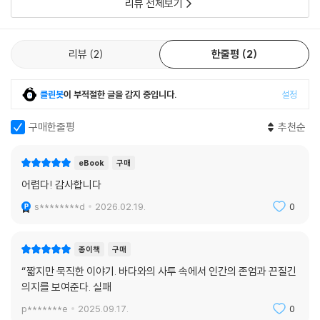
리뷰 전체보기
께서 세상 안에서 살아가는 우리 삶의 형식을 지배하실 수 있는 것은 그분
는지를 섬세한 성경 해석, 깊이 있는 신학적 성찰, 명료한 철학적 논증으로
윤리적 판단의 출발점을 근본적으로 재고해 보기를 요청하며, 윤리적 행위
이 이루신 구속이 세상의 구속이기 때문이다. 우리와 우리의 구속자가 공
보여 준다.
의 근거를 막연한 의무감이 아닌 복음적 실재에 대한 인식과 자유로운 응
유하는 세상이 없다면, 그분이 아무리 신적이라 하더라도 우리의 세상을
답에 두도록 이끈다. 결국 오도너번의 작업은 그리스도의 부활이라는 신학
리뷰
2
한줄평
2
구속할 수 없고 우리를 그 세상에서 빼내어 다른 어떤 곳으로 데려갈 수 있
사실 『부활과 도덕 질서』는 ‘복음은 곧 사회 참여’라는, 듣기에 좋지만 다소
적 사건이 어떻게 개인과 사회의 복잡한 도덕 영역 전반에 걸쳐 일관된 질
을 뿐이다.
선동적인 구호에 익숙해진 나머지 우리를 도덕적 행위자로 빚어 주시는 삼
서를 부여하는지 끈질기게 관찰하며 질문을 제기한 결과물로, 현대 기독교
--- 「7장 - 그리스도의 권위」 중에서
클린봇
이 부적절한 글을 감지 중입니다.
설정
위일체 하나님의 은총을 오랫동안 잊고 살았던 나를 뒤흔들어 깨운 책이
윤리학의 한 축을 담당하는 그의 사상적 출발점을 체계적으로 보여 준다.
다. 카프카가 비유로 든 도끼처럼, 우리 안에 꽁꽁 얼어붙어 있던 온갖 선입
구매한줄평
추천순
하나님에 대한 단호한 불순종에 직면하여 신약 교회는 이에 대해 공적 행
견과 진영 논리와 허위의식과 억측을 깨부숴 주었다. 이제라도 이 진정한
독자 대상
동, 즉 하나님 나라에서 실현되는 조화의 토대가 되는 진리와 거짓의 최종
책이 우리말로 번역된다는 소식이, 그리스도인으로서 책임 있게 살고자 고
적 분리를 드러내는 행동으로 대응했다. 출교는 하나님의 말씀을 거부하는
eBook
구매
민하는 시민이자 학생들에게 신학함의 모범을 어떻게 보여 줄지 고심하는
- 기독교 윤리학자, 기독교 윤리학 및 신학 연구자, 대학원생
이들과 그것에 따라 살아가는 구속된 공동체 사이에 종말론적으로 존재해
신학 교사에게는 복음처럼 들린다.
어렵다! 감사합니다
- 신학대학원 교수 및 목회자 후보생
야 할 간극을 가리켰다. 죄인의 공적 화해가 회개와 믿음을 통해 이 간극의
- 신앙과 윤리의 관계를 이론적으로 사유하려는 목회자
- 김진혁 (횃불트리니티신학대학원대학교 조직신학 부교수, 『환대의 신학』 저자)
s********d
2026.02.19.
0
제거를 가리켰다는 점도 똑같이 중요하다. 교회가 이처럼 하나님의 심판에
- 기독교 신앙과 윤리를 사유하는 지적 토대를 마련하려는 그리스도인
대한 표지를 행동으로 나타낼 때 근거로 삼았던 권위는 순수하게 교훈적인
어떤 기준으로 보더라도, 복음적 윤리에 관해 오도너번 교수가 쓴 오랫동
것도 아니고 순수하게 정치적인 것도 아니었다. 그것은 두 요소가 모두 존
종이책
구매
안 기다려 온 이 책은 해당 분야의 이정표가 될 것이다. 서양 세계 윤리 사
재하는 혼합된 형식이었다.
“짧지만 묵직한 이야기. 바다와의 사투 속에서 인간의 존엄과 끈질긴
상사 전체를 꿰뚫으며 독자를 안내하고, 독자에게 그 역사에 대한 사전 지
--- 「8장 - 교회와 신자의 자유」 중에서
의지를 보여준다. 실패
식을 상당히 많이 요구하는, 뛰어난 학식을 지닌 저작이다. 신약성경과 성
p*******e
2025.09.17.
0
아우구스티누스의 저작이 다른 모든 내용을 아우르는 중심 텍스트이며, 도
하지만 미래가 그 모든 예측 불가능성에도 불구하고 하나님의 세계의 미