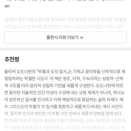
되고 번영할 것임을 우리가 확신할 수 있게 할 때만 의의가 있다. 그리스도
an
의 부활 안에서 확증된 것은 창조된 에너지 자체가 아니라 창조된 에너지
가 창조주의 손에 의해 배치되는 질서다.
20세기 후반 기독교 윤리학 분야에서 가장 중요한 저작 중 하나인 『부활과
--- 「2장 - 창조된 질서」 중에서
도덕 질서』가 한국어로 출간되었다. 예수 그리스도의 부활을 기독교 윤리
의 객관적·존재론적 토대로 삼아 창조와 구속, 자연과 은혜, 이성과 계시
출판사 리뷰 더보기
우리는 구속을 단순한 회복, 이전 상태로의 회귀로 이해하는 것을 넘어서
사이에 존재하던 오랜 신학적 이분법을 극복하려는 독창적이고 야심 찬 시
야 한다. 세상과 인류의 구속은 우리를 우리가 시작된 에덴동산으로 돌아
도를 전개한 이 책은 출간 이래 여러 신학자, 윤리학자, 목회자를 비롯해 신
가게 하는 데서 그치지 않는다. 구속은 우리를 그보다 더 멀리 나아가는 운
앙과 윤리의 관계를 사유하는 사람들에게 깊이 영향을 미치며 현대 기독교
추천평
명으로 이끌며, 우리는 에덴동산에서부터 이미 그 운명을 향해 이끌려 가
윤리학 담론의 지형을 재형성하는 데 기여했다.
고 있었다. 피조물은 그 자체의 목표와 목적을 지닌 채 우리에게 주어졌으
올리버 오도너번의 『부활과 도덕 질서』는 기독교 윤리학을 신학적으로 재
며, 따라서 세상 이야기의 결말은 시작으로의 순환론적 회귀일 리 없고 피
“기독교 윤리란 무엇인가?” 이 질문에 많은 그리스도인의 수동적으로 대
정립하려는 탁월한 시도다. 이 책은 창조, 타락, 구속이라는 성경적-신학
조물을 그 ‘허무’로부터 자유케 함으로써 그 목적을 성취하는 것이어야 하
응하곤 한다. 그러다 보니 주로 외부에서 제기하는 비판을 방어하고 그에
적 구도를 따라 윤리적 성찰의 기반을 새롭게 구성한다. 오도너번에 따르
기 때문이다(롬 8:20).
대해 변명하는 ‘변증’ 방식으로 기독교 윤리가 언급되어 왔다. 하지만 오도
면 윤리란 자율적인 인간 이성이 구성해 내는 규범 체계가 아니라, 하나님
--- 「3장 - 종말론과 역사」 중에서
너번은 윤리를 변증의 시각으로 접근하여 ‘하나님의 명령’ 정도로 제시하
이 창조하신 질서를 인식하고 이에 책임적으로 응답하는 삶의 자세다. 예
는 상황을 넘어, 기독교 윤리의 토대를 체계적인 ‘도덕 신학’으로 제시하고
수 그리스도의 부활이 이 질서를 확증하고 새롭게 드러내는 계시 사건이
공적 삶을 위한 규범을 고안하는 것은 (중요하지 않은 것은 아니지만) 기
자 한다. 오도너번이 보기에 기독교 윤리는 무엇보다 신앙의 핵심, 즉 예수
며, 윤리적 인식과 판단은 이 부활 사건 안에서 새롭게 방향을 잡게 된다.
독교 도덕 사상의 부차적 관심사일 뿐이다. 그 일차적 관심사는 입법이 아
그리스도의 복음에서 기원해야 한다. 그는 윤리가 신앙과 분리되었을 때
판넨베르크의 조직신학 중심에 부활이 위치하듯, 오도너번의 도덕 신학 또
니라 실존과 관계있다. 그리고 그리스도의 십자가가 어떤 사회적 규범도,
도덕주의 혹은 반율법주의가 나타난다고 지적하며, 이를 극복할 기독교 윤
한 부활을 중심에 둔다. 이런 점에서 그의 도덕 신학은 복음적·그리스도 중
심지어 교회의 규범조차도 요구할 수 없는 자기 부인을 요구할 수 있음을