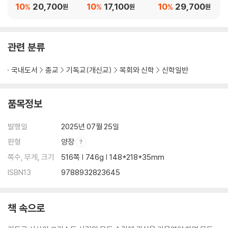
10
20,700
10
17,100
10
29,700
%
%
%
원
원
원
관련 분류
국내도서
종교
기독교(개신교)
목회와 신학
신학일반
품목정보
발행일
2025년 07월 25일
판형
양장
쪽수, 무게, 크기
516쪽 | 746g | 148*218*35mm
ISBN13
9788932823645
책 속으로