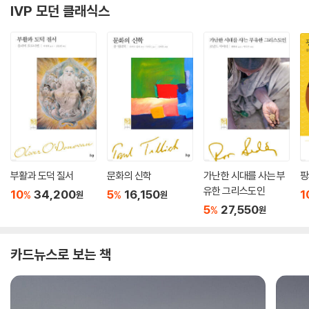
IVP 모던 클래식스
부활과 도덕 질서
문화의 신학
가난한 시대를 사는 부
팡
유한 그리스도인
10
34,200
5
16,150
1
%
%
원
원
5
27,550
%
원
카드뉴스로 보는 책