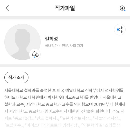
길희성
작가파일
국내작가
인문/사회 저자
길희성
국내작가
인문/사회 저자
작가 소개
서울대학교 철학과를 졸업한 후 미국 예일대학교 신학부에서 석사학위를,
하버드대학교 대학원에서 박사학위(비교종교학)를 받았다. 서울대학교
철학과 교수, 서강대학교 종교학과 교수를 역임했으며 2011년부터 현재까
지 서강대학교 종교학과 명예교수이자 대한민국학술원 회원이다. 주요 저
서로 『종교 10강』, 『인도 철학사』, 『일본의 정토사상』, 『지눌의 선사상』,
『보살예수』, 『마이스터 엑카르트의 영성사상』, 『인문학의 길: 소외를 넘