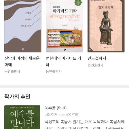
신앙과 이성의 새로운
범한대역 바가바드 기
인도철학사
화해
타
동연출판사
동연출판사
동연출판사
작가의 추천
예수를 만나다
백성호
저
arte(아르테)
백성호의 복음서 읽기는 매우 독특하다. 복음서에
나오는 수많은 기적 이야기는 접하는 사람들을 당