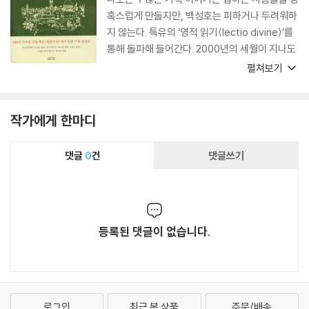
혹스럽게 만들지만, 백성호는 피하거나 두려워하
지 않는다. 특유의 ‘영적 읽기(lectio divine)’를
통해 돌파해 들어간다. 2000년의 세월이 지나도
자연은 의구하다는 말이 참인 것 같다. 그는 갈릴
펼쳐보기
래아 호수 등 예수님과 제자들의 활동 무대였던
지역들을 거닐면서 이야기들의 의미를 곰곰이 곱
씹어본다. 자신을 과거화하는 가운데 과거가 현재
작가에게 한마디
화된다. 흔히 기적 이야기들은 기복 신앙을 부추
기지만, 이야기들의 세세한 부분을 예사롭게 넘
댓글
0
건
댓글쓰기
기지 않고 파고드는 그의 영적 독서를 주도하는
것은 늘 그리스도의 십자가와 불교의 마음공부이
다. 결국 모든 것이 현대를 사는 우리들 자신의 문
제로 귀착된다.
등록된 댓글이 없습니다.
로그인
최근 본 상품
주문/배송