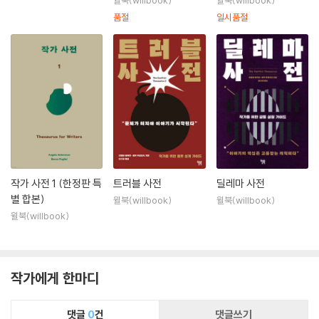
윌북(willbook)
윌북(willbook)
품절
일시품절
작가 사전 1 (한정판 특
트러블 사전
딜레마 사전
별 합본)
윌북(willbook)
윌북(willbook)
윌북(willbook)
작가에게 한마디
댓글
0
건
댓글쓰기