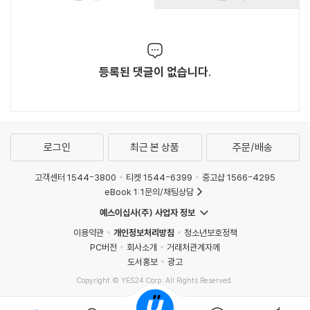
등록된 댓글이 없습니다.
로그인
최근 본 상품
주문/배송
고객센터 1544-3800
티켓 1544-6399
중고샵 1566-4295
eBook 1:1문의/채팅상담
예스이십사(주) 사업자 정보
이용약관
개인정보처리방침
청소년보호정책
PC버전
회사소개
거래처관계자께
도서홍보
광고
Copyright © YES24 Corp. All Rights Reserved.
MATOM4