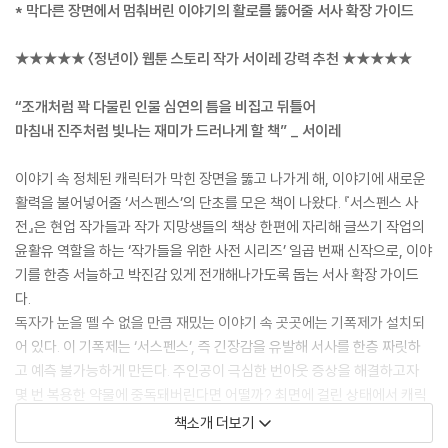
* 막다른 장면에서 멈춰버린 이야기의 활로를 뚫어줄 서사 확장 가이드
★★★★★ 〈정년이〉 웹툰 스토리 작가 서이레 강력 추천 ★★★★★
“조개처럼 꽉 다물린 인물 심연의 틈을 비집고 뒤틀어
마침내 진주처럼 빛나는 재미가 드러나게 할 책” _ 서이레
이야기 속 정체된 캐릭터가 막힌 장면을 뚫고 나가게 해, 이야기에 새로운
활력을 불어넣어줄 ‘서스펜스’의 단초를 모은 책이 나왔다. 『서스펜스 사
전』은 현업 작가들과 작가 지망생들의 책상 한편에 자리해 글쓰기 작업의
윤활유 역할을 하는 ‘작가들을 위한 사전 시리즈’ 일곱 번째 신작으로, 이야
기를 한층 서늘하고 박진감 있게 전개해나가도록 돕는 서사 확장 가이드
다.
독자가 눈을 뗄 수 없을 만큼 재밌는 이야기 속 곳곳에는 기폭제가 설치되
어 있다. 이 기폭제는 ‘서스펜스’, 즉 긴장감을 유발해 서사를 한층 짜릿하
고 예측 불가능하게 만든다. 주인공이 극심한 번아웃 증상을 해결하고자
몇 번 복용한 약물에 중독돼버린다면 어떨까? 최면에 걸린 상태에서 캐릭
터가 극비 정보를 누설한다면? 다양한 상황을 연출해 캐릭터를 궁지로 몰
책소개 더보기
아넣어 감정을 자극하면 이야기는 자연스레 다음 사건이나 장면으로 넘어