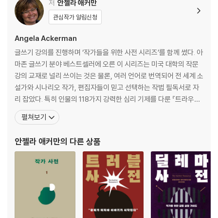
질환을 다룰 때 주의할 점
저
안젤라 애커만
작가들을 위한 마지막 제언
관심작가 알림신청
서스펜스 유형
Angela Ackerman
글쓰기 강의를 진행하며 ‘작가들을 위한 사전 시리즈’를 함께 썼다. 아
감각 과부하/감금/강박/경쟁/고립/고문/고통/공황 발작/과잉 행동/굶주
마존 글쓰기 분야 베스트셀러에 오른 이 시리즈는 미국 대학의 작문
림/궁지에 몰림/금단현상/기만/더위/만성 통증/매혹/무기력/방향감각
강의 교재로 널리 쓰이는 것은 물론, 여러 언어로 번역되어 전 세계 소
상실/번아웃/부상/불안정/빙의/사별/사춘기/세뇌/수면 부족/숙취/스트
설가와 시나리오 작가, 편집자들이 믿고 선택하는 작법 필독서로 자
레스/신체 질환 및 장애/압박감/영양실조/우유부단/위험/인지 편향/인지
리 잡았다. 특히 인물의 118가지 강력한 심리 기제를 다룬 『트라우마
력 감퇴/임신/정신증/정신 질환 및 장애/주시/주의 산만/중독/지루함/질
사전』과 흔한 배경부터 세계의 오지까지 220가지 디테일을 수록한
펼쳐보기
병/최면/추위/취함/치명적 위기/탈수/탈진/트라우마/호르몬 불균형/흥
『디테일 사전』(도시 편·시골 편), 캐릭터에게 입힐 124가지 직업의
분
특징을 집약한 『캐릭터 직업사전』, 인물에게 고통을 가하는 110가지
안젤라 애커만
의 다른 상품
갈등 유형을 수록한 『딜레마 사전』은
부록