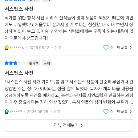
이야기 설계의 핵심부터 맞춤형 실용 팁까지
서스펜스 사전
현업 작가들의 대표 글쓰기 교과서 ‘작가들을 위한 사전 시리즈’
작가를 위한 창작 사전 시리즈 전작들이 많이 도움이 되었기 때문에 이번
스테디셀러로 자리 잡은 『트라우마 사전』의 저자들이 쓴 ‘작가들을 위한
에도 구입했어요.처음부터 끝까지 읽기 보다는 심심할 때 꺼내 보면서 상
사전 시리즈’는 이슬아, 김초엽, 듀나, 곽재식, 심너울을 비롯한 현직 유명
상하며 읽어 보고 있어요. 창작하는 사람들에게는 도움이 되는 내용이 많
이 때문에 추천드립니다!
작가들이 따로 소장해 실제 작업 시 참고할 만큼 알찬 양질의 정보를 가득
담고 있다. 『서스펜스 사전』도 단순히 기폭제 유형을 소개하는 정도에 그
l*****s
2025.08.12.
신고
0
댓글
0
치지 않는다. 특정 유형의 고통을 부여했을 때 캐릭터에게 발생하는 신체
적·정신적 변화, 그로 인해 좌절되는 목표나 욕구, 해당 장면에서 효과적으
종이책
구매
로 사용할 수 있는 표현들, 특정 기폭제를 연출할 때 살펴야 할 유의점 등
서스펜스 사전
탄탄한 작품을 만드는 데 필요한 실용적 팁들을 자세히 소개한다. 드라마
『서스펜스 사전 작가 가이드』를 읽고 서스펜스 작품이 단순히 무섭거나 긴
〈정년이〉의 원작 웹툰 스토리를 집필한 서이레 작가는 이야기가 좀처럼 앞
장감만 주는 장르가 아니라는 점을 알게 되었다. 독자가 계속 다음 내용을
으로 나아가지 못하고 있는 작가에게 『서스펜스 사전』을 권하며 추천의 말
궁금해하도록 사건을 배치하고, 복선과 단서를 자연스럽게 연결하는 과정
을 보탰다. “조개처럼 꽉 다물린 인물 심연의 틈을 비집고 뒤틀어 마침내
이 매우 중요하다는 점이 인상 깊었다. 특히 인물의 심리 변화와 분위기 조
진주처럼 빛나는 재미를 드러나게 할 책이다.” 지금 쓰고 있는 이야기가 어
성이 이야기의 긴장감을 높인다는 설명이 흥미로웠다. 책을 읽으며 평소에
f****7
2026.05.25.
신고
0
댓글
0
쩐지 밋밋하고 심심하다 느껴진다면 이 책을 돌파구 삼아 방향을 새롭게
는 그냥 지나
틀어보자. 독자를 단숨에 사로잡을 빛나는 서사는 캐릭터의 평정심을 무너
리뷰 전체보기
뜨려 조마조마한 위기 상황을 벌이면서부터 시작되는 법이다.