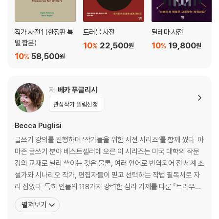
작가 사전 1 (한정판 특
트러블 사전
딜레마 사전
별 합본)
10
22,500
10
19,800
%
%
원
원
10
58,500
%
원
저
베카 푸글리시
관심작가 알림신청
Becca Puglisi
글쓰기 강의를 진행하며 ‘작가들을 위한 사전 시리즈’를 함께 썼다. 아
마존 글쓰기 분야 베스트셀러에 오른 이 시리즈는 미국 대학의 작문
강의 교재로 널리 쓰이는 것은 물론, 여러 언어로 번역되어 전 세계 소
설가와 시나리오 작가, 편집자들이 믿고 선택하는 작법 필독서로 자
리 잡았다. 특히 인물의 118가지 강력한 심리 기제를 다룬 『트라우마
사전』과 흔한 배경부터 세계의 오지까지 220가지 디테일을 수록한
펼쳐보기
『디테일 사전』(도시 편·시골 편), 캐릭터에게 입힐 124가지 직업의