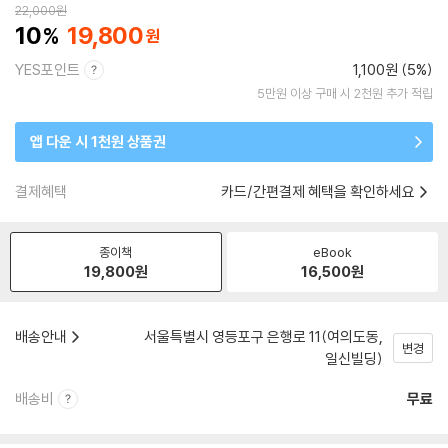
22,000
원
10
19,800
YES포인트
1,100원 (5%)
5만원 이상 구매 시 2천원 추가 적립
앱 다운 시 1천원 상품권
결제혜택
카드/간편결제 혜택을 확인하세요
종이책
eBook
19,800
원
16,500
원
배송안내
서울특별시 영등포구 은행로 11(여의도동,
변경
일신빌딩)
배송비
무료