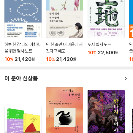
하루 한 장 나의 어휘력
단 한 줄만 내 마음에 새
토지 필사 노트
완
을 위한 필사 노트
긴다고 해도
글
10
22,500
%
원
10
21,420
10
21,420
1
%
%
원
원
이 분야 신상품