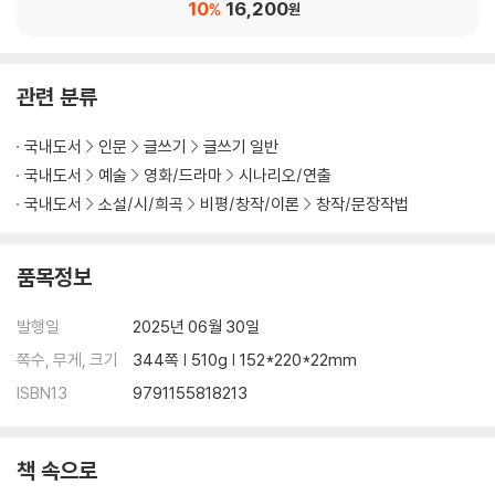
10
16,200
%
원
관련 분류
국내도서
인문
글쓰기
글쓰기 일반
국내도서
예술
영화/드라마
시나리오/연출
국내도서
소설/시/희곡
비평/창작/이론
창작/문장작법
품목정보
발행일
2025년 06월 30일
쪽수, 무게, 크기
344쪽 | 510g | 152*220*22mm
ISBN13
9791155818213
책 속으로