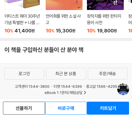
아티스트 웨이 30주년
언어화를 위한 소설 사
창작자를 위한 판타지
창
기념 특별판 + 나를 위
고
용어 사전
어
해 쓸 권리 세트
한
10
41,400
10
15,300
10
19,800
1
%
%
%
원
원
원
트
이 책을 구입하신 분들이 산 분야 책
로그인
최근 본 상품
주문/배송
고객센터 1544-3800
티켓 1544-6399
중고샵 1566-4295
eBook 1:1문의/채팅상담
예스이십사(주) 사업자 정보
선물하기
바로구매
카트담기
이용약관
개인정보처리방침
청소년보호정책
PC버전
회사소개
거래처관계자께
도서홍보
광고
Copyright © YES24 Corp. All Rights Reserved.