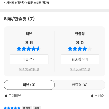
회복되는지는 고통에 대한 개인의 반응과 그 고통 유형이 무엇인지에 따라
- 서이레 (〈정년이〉 웹툰 스토리 작가)
52가지 서스펜스 유형 전격 분석
달라진다.
--- 「평정심을 무너뜨리는 고통」 중에서
기폭제가 짜릿한 긴장감을 선사하는 것은 맞지만, 그렇다고 아무 곳에나
리뷰/한줄평
7
마구잡이로 삽입하다 보면 신파극으로 변해버리기 십상이다. 독자를 매료
기폭제란 근본적으로 캐릭터의 감정을 자극하거나 유도하는 도구이므로
할 서스펜스를 형성하려면 정교한 전략이 필요하다. 『서스펜스 사전』은 이
남발하면 이야기가 신파극으로 변해버린다. 감정적 반응의 크기가 원인이
리뷰
한줄평
전략을 어떻게 펼쳐가야 하는지 기초부터 차근차근 소개한다. 이야기를 강
된 사건의 강도와 일치해야 하는 것처럼 기폭제의 강도도 상황과 적절히
하게 밀고 나가야 하는 지점과 기폭제 사용을 피해야 하는 지점, 이를 효과
8.6
8.0
어울려야 한다.
적으로 보여주기 위한 6단계 플롯 구조 모형을 따라 이야기를 설계하다 보
--- 「작가들을 위한 마지막 제언」 중에서
면, 어느덧 한층 완성도 높아진 나만의 이야기를 만나게 된다. 그렇다면 내
캐릭터와 이야기에 감초가 되어줄 기폭제도 발견할 수 있을까? 수록된 52
리뷰 쓰기
한줄평 쓰기
가지 서스펜스 유형을 하나하나 살펴보다 보면 현재 서사에 자연스레 감길
고통 유형이 눈에 띄기 마련이다. 주인공의 감각이 과도하게 예민해졌을
혜택 및 유의사항
혜택 및 유의사항
때 갑작스러운 상황들이 닥치면 어떨까? 중독 물질을 끊어가고 있던 캐릭
터가 금단현상을 이기지 못하고 다른 물질에 의존하기 시작한다면? 감금,
리뷰
3
한줄평
4
고문, 빙의, 우유부단, 최면, 탈수… 캐릭터의 감정을 자극해서 이야기의
다음 스텝을 확보할 서스펜스 소재를 활용하여 긴장감을 한껏 살리면서도
구매리뷰
추천순
현실감 있는 캐릭터와 스토리를 창조해보자.
종이책
구매