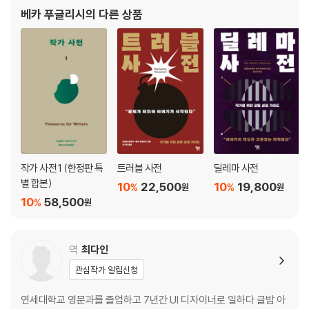
특징을 집약한 『캐릭터 직업사전』, 인물에게 고통을 가하는 110가지
베카 푸글리시
의 다른 상품
갈등 유형을 수록한 『딜레마 사전』은
작가 사전 1 (한정판 특
트러블 사전
딜레마 사전
별 합본)
10
22,500
10
19,800
%
%
원
원
10
58,500
%
원
역
최다인
관심작가 알림신청
연세대학교 영문과를 졸업하고 7년간 UI 디자이너로 일하다 글밥 아