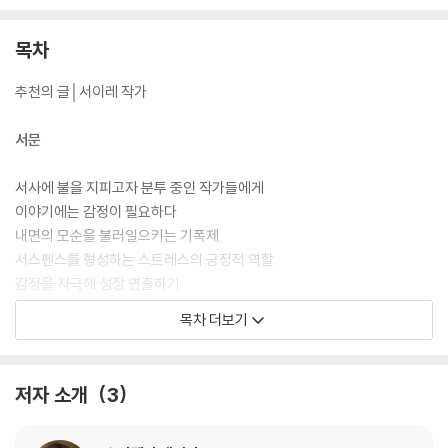
가기 마련이다.
목차
『서스펜스 사전』은 캐릭터에게 고통을 부여해서 이야기의 지평을 넓히는
52가지 전략을 다방면으로 꼼꼼하게 제시한다. 감금, 고문, 빙의, 임신, 최
추천의 글│서이레 작가
면, 탈수…. 다양한 고통이 불러일으키는 신체적 징후와 정신적 반응, 그 상
태를 숨기려는 행동과 그러다 벌어질 법한 최악의 상황 수십 가지를 구체
서문
적으로 만나볼 수 있다. 상황을 효과적으로 묘사해주는 동사 표현, 작품을
한 단계 끌어올릴 유용한 팁처럼 실용적인 내용도 빠질 수 없다. 그뿐만 아
서사에 불을 지피고자 분투 중인 작가들에게
니라 이야기에 감정이 필요한 이유, 내면의 모순을 불러일으키는 법, 기폭
이야기에는 감정이 필요하다
제를 심을 최적의 위치 등 서사를 탄탄하게 형성하는 데 반드시 필요한 기
내면의 모순을 불러일으키는 기폭제
본기 설명도 함께 정리되어 있다. 어떤 명령도 순순히 따르고 항상 평화롭
서스펜스를 형성하는 스트레스의 긍정적 역할
기만 한 캐릭터는 독자를 매혹할 수 없다. 독자를 이야기의 마지막까지 끌
감정을 자극해 성장 연출하기
고 가는 진정한 힘은 숨 막히는 갈등 상황에서 나온다. 지금 쓰고 있는 이야
캐릭터를 움직여 서사 구조 강화하기
목차 더보기
기가 막다른 골목에 다다라 돌파구가 필요하다면, 너무 뻔한 스토리 전략
위기 상황으로 극적 긴장감 자아내기
을 짜고 있는 것 같아 걱정이라면 당장 이 책을 펼쳐보자. 진부한 흐름의 벽
타인이라는 변수
을 뚫어줄 반짝이는 아이디어들이 폭탄처럼 터져 나올 것이다!
기폭제를 심을 최적의 위치
저자 소개
3
평정심을 무너뜨리는 고통
감정의 폭발을 자제해야 할 때