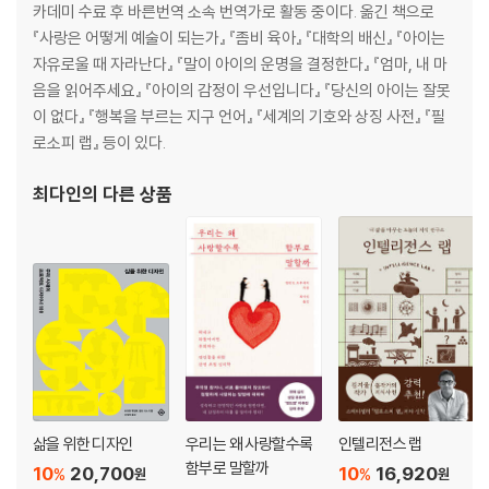
카데미 수료 후 바른번역 소속 번역가로 활동 중이다. 옮긴 책으로
『사랑은 어떻게 예술이 되는가』 『좀비 육아』 『대학의 배신』 『아이는
자유로울 때 자라난다』 『말이 아이의 운명을 결정한다』 『엄마, 내 마
음을 읽어주세요』 『아이의 감정이 우선입니다』 『당신의 아이는 잘못
이 없다』 『행복을 부르는 지구 언어』 『세계의 기호와 상징 사전』 『필
로소피 랩』 등이 있다.
최다인
의 다른 상품
삶을 위한 디자인
우리는 왜 사랑할수록
인텔리전스 랩
함부로 말할까
10
20,700
10
16,920
%
%
원
원