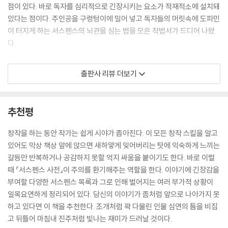
--- 「이야기에는 감정이 필요하다」 중에서
점이 있다. 바로 독자를 심리적으로 긴장시키는 요소가 적재적소에 설치돼
있다는 점이다. 주인공을 구렁텅이에 밀어 넣고 독자들의 머릿속에 도파민
극적 긴장감은 다음에 어떤 일이 일어날까 하는 조마조마한 기분이며 독자
이 터지게 하는 서스펜스의 뇌관을 심는 법을 모은 작법서가 드디어 나왔
의 흥미를 끌어내는 황금 티켓이기도 하다. 캐릭터가 곤경에 빠지거나 전
다.
망이 암울하면 독자는 걱정하기 시작하고, 이 걱정은 캐릭터가 무사할지
어떨지 확인해야겠다는 욕구와 감정이입으로 나타난다. 그렇기에 긴장감
『서스펜스 사전』은 안정적인 상황에 균열을 내고 감정을 자극해 서사를 폭
출판사 리뷰 더보기
은 각 장면에서 적절한 수준으로 유지하는 것이 중요하다.
발적으로 진전시키는 방법을 낱낱이 파헤쳐 소개한다. 두 저자가 오랜 시
--- 「위기 상황으로 극적 긴장감 자아내기」 중에서
간 탐구한 온갖 종류의 고통 중 자신의 캐릭터에게 적절한 것을 골라 이야
기에 잘 버무리면 이후 캐릭터의 모든 선택이 다음 장면을 만들어나갈 갈
추천평
악당, 경쟁자, 친구를 가장한 적, 도덕적 경계가 희미한 캐릭터들은 상대방
등으로 이어지게 되고, 어느새 독자는 걷잡을 수 없이 뻗어가는 스토리에
을 밀어내거나 계획을 진행하기 위해 기폭제를 전략적으로 활용해서 이득
몰입해 쾌감을 느끼게 될 것이다. 물론 독자를 울고 웃게 하기 위해서는 튼
창작을 하는 동안 작가는 쉽게 시야가 좁아진다. 이 모든 창작 스킬을 알고
을 취한다. 이런 적수를 활용해 주인공을 흔들어놓으면 둘 사이의 갈등을
튼한 ‘이야기 구조’를 설계하는 과정도 빼놓을 수 없다. 『서스펜스 사전』은
있어도 막상 책상 앞에 앉으면 새하얗게 잊어버리는 탓에 익숙하게 느끼는
강화하고, 긴장감을 끌어올리고, 독자에게 적수가 만만치 않은 상대라는
캐릭터를 움직여 서사 구조를 강화하는 방법과, 그 속에 설치할 수 있는 다
갈등만 반복하거나 공감하지 못할 억지 싸움을 붙이기도 한다. 바로 이럴
인상을 준다.
양한 기폭제를 함께 소개한다. 그 기폭제들이 실제 작품에서 어떻게 사용
때 『서스펜스 사전』이 주의를 환기해주는 역할을 한다. 이야기에 긴장감을
--- 「타인이라는 변수」 중에서
되었고, 어떤 효과를 발휘했는지 구체적인 사례도 녹아 있어 활용 방식까
부여할 다양한 서스펜스 목록과 그로 인해 벌어지는 여러 부가적 상황이
지 쉽게 이해할 수 있다. 장르를 불문하고 어딘가 지지부진하다 느껴지는
일목요연하게 정리되어 있다. 당신의 이야기가 좀처럼 앞으로 나아가지 못
유감스럽게도 고통은 삶의 일부다. 캐릭터들은 관계를 맺고, 목표를 추구
이야기에 강력한 한 방을 더해줄 가이드북이다.
하고 있다면 이 책을 추천한다. 조개처럼 꽉 다물린 인물 심연의 틈을 비집
하고, 때로는 스트레스를 풀면서 일상을 꾸려나가지만, 일이 생각대로 풀
고 뒤틀어 마침내 진주처럼 빛나는 재미가 드러날 것이다.
리지 않을 때는 상처받기도 한다. 이 상처에서 얼마나 빨리, 그리고 온전히
독자의 긴장감을 한껏 끌어올릴