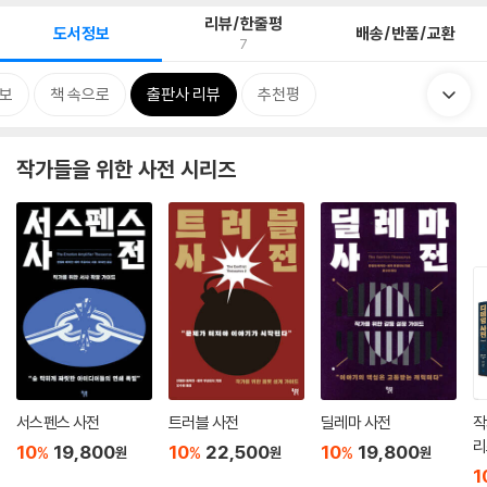
리뷰/한줄평
도서정보
배송/반품/교환
7
보
책 속으로
출판사 리뷰
추천평
작가들을 위한 사전 시리즈
서스펜스 사전
트러블 사전
딜레마 사전
작
리
10
19,800
10
22,500
10
19,800
%
%
%
원
원
원
1