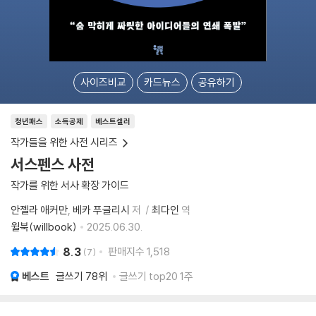
사이즈비교
카드뉴스
공유하기
청년패스
소득공제
베스트셀러
작가들을 위한 사전 시리즈
서스펜스 사전
작가를 위한 서사 확장 가이드
안젤라 애커만
베카 푸글리시
저
최다인
역
윌북(willbook)
2025.06.30.
8.3
판매지수
1,518
7
베스트
글쓰기
78위
글쓰기 top20 1주