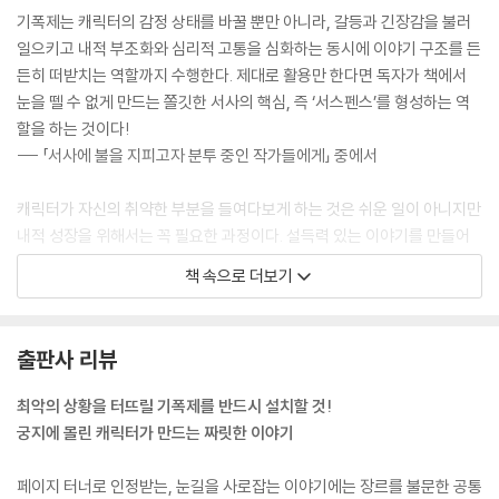
기폭제는 캐릭터의 감정 상태를 바꿀 뿐만 아니라, 갈등과 긴장감을 불러
일으키고 내적 부조화와 심리적 고통을 심화하는 동시에 이야기 구조를 든
든히 떠받치는 역할까지 수행한다. 제대로 활용만 한다면 독자가 책에서
눈을 뗄 수 없게 만드는 쫄깃한 서사의 핵심, 즉 ‘서스펜스’를 형성하는 역
할을 하는 것이다!
--- 「서사에 불을 지피고자 분투 중인 작가들에게」 중에서
캐릭터가 자신의 취약한 부분을 들여다보게 하는 것은 쉬운 일이 아니지만
내적 성장을 위해서는 꼭 필요한 과정이다. 설득력 있는 이야기를 만들어
내려면 작가는 캐릭터의 감정 금고를 열고 비밀을 끄집어낼 방법을 알아야
책 속으로 더보기
한다. 두렵더라도 자신의 진짜 감정을 마주하도록 캐릭터를 몰아붙이고,
더는 숨을 수 없도록 방어벽을 깨뜨려야 한다는 뜻이다.
--- 「이야기에는 감정이 필요하다」 중에서
출판사 리뷰
항상 올바른 선택만 하는 똑똑하고 지혜로운 캐릭터는 그다지 흥미롭지 않
최악의 상황을 터뜨릴 기폭제를 반드시 설치할 것!
다. 하지만 실수를 저지르고, 자제심을 잃고, 입조심을 못 하는 캐릭터라면
궁지에 몰린 캐릭터가 만드는 짜릿한 이야기
대환영이다! 과민 반응을 보였다가 후회한 경험은 누구나 있기에 우리는
이런 캐릭터에게 자연스레 공감하게 된다.
페이지 터너로 인정받는, 눈길을 사로잡는 이야기에는 장르를 불문한 공통