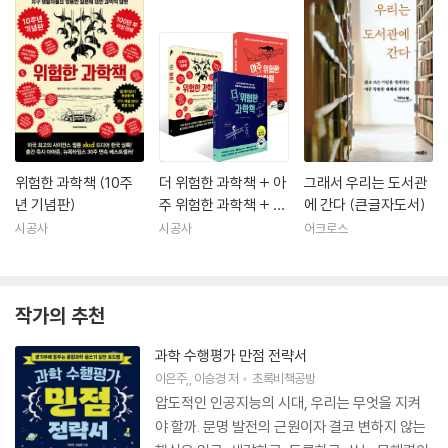
위험한 과학책 (10주
더 위험한 과학책 + 아
그래서 우리는 도서관
년 기념판)
주 위험한 과학책 + 위
에 간다 (큰글자도서)
험한 과학책 (10주년
시공사
시공사
어크로스
기념판) 세트
작가의 추천
과학 수행평가 만점 전략서
이은주
,
이승경
저
초록비책공방
압도적인 인공지능의 시대, 우리는 무엇을 지켜
야 할까. 문명 발전의 근원이자 결코 변하지 않는