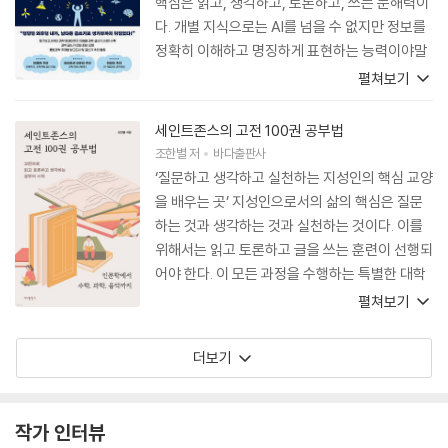
핵심은 읽고, 생각하고, 토론하고, 쓰는 문해력이
다. 개별 지식으로는 AI를 넘을 수 없지만 정보를
정확히 이해하고 명징하게 표현하는 능력이야말
로 AI를 제대로 다루는 강력한 무기가 된다. 이 책
펼쳐보기
은 막연했던 과학 글쓰기의 두려움을 깨고 ‘어떻
게’ 그 경지에 도달할 수 있는지 명확한 길을 제시
세인트존스의 고전 100권 공부법
한다. 급변하는 시대의 요청에 완벽히 화답하는
조한별
저
바다출판사
가이드북이다.
‘질문하고 생각하고 실천하는 지성인의 핵심 교양
을 배우는 곳’ 지성인으로서의 삶의 핵심은 질문
하는 것과 생각하는 것과 실천하는 것이다. 이를
위해서는 읽고 토론하고 글을 쓰는 훈련이 선행되
어야 한다. 이 모든 과정을 수행하는 특별한 대학
이 있다. 세인트존스에서는 4년 동안 100권이 넘
펼쳐보기
는 고전을 읽고 토론한다. 4년 내내 수학, 과학 실
험, 글쓰기, 음악 그리고 언어를 배운다. 단순히
더보기
외우는 것이 아니라 원전 논문이나 책을 읽고 이
를 바탕으로 토론하고 에세이를 쓰는 방식으로 배
운다. 현대를 살아가기 위한 핵심 교양의 샘이 넘
작가 인터뷰
쳐나는 곳이다. 이런 특별한 학교를 졸업한 저자