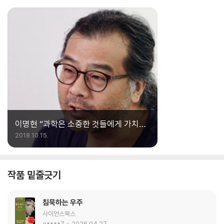
가 여러분들을 그 내밀한 세계로 이끌고 간다. 책
을 다 읽고 나면 시대의 등불처럼 타오르는 그곳
의 열기를 직접 느낄 수 있을 것이다. 세인트존스
에 아들을 보낸 학부모의 입장에서 이 책을 권한
다.
이명현 “과학은 소중한 것들에게 가치를
부여한다”
2018.10.15.
작품 밑줄긋기
침묵하는 우주
사이언스북스
o****7
2026.04.27.