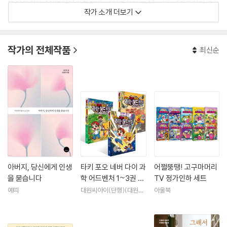
로 만들었다. 『이명현의 과학책방』, 『이명현의 별 헤는 밤』, 『지구인의 우
작가 소개 더보기
주공부』 등을 저술하고, 『침묵하는 우주』 등을 번역했다. 이 외에도 『과학
은 논쟁이다』, 『궁극의 질문들』, 『과학 수다』 등 다수의 공저작이 있다.
작가의 전체작품
최신순
아버지, 당신에게 인생
타키 포오 네버 다이 과
어쩔뚱땡! 고구마머리
을 묻습니다
학 어드벤처 1~3권 세
TV 정가인하 세트
트
예띠
대원씨아이(단행)(대원키
아울북
즈)