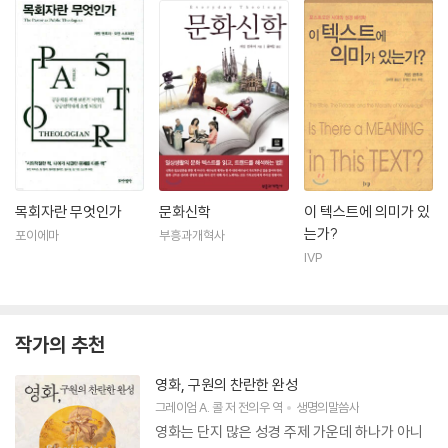
목회자란 무엇인가
문화신학
이 텍스트에 의미가 있
는가?
포이에마
부흥과개혁사
IVP
작가의 추천
영화, 구원의 찬란한 완성
그레이엄 A. 콜
저
전의우
역
생명의말씀사
영화는 단지 많은 성경 주제 가운데 하나가 아니