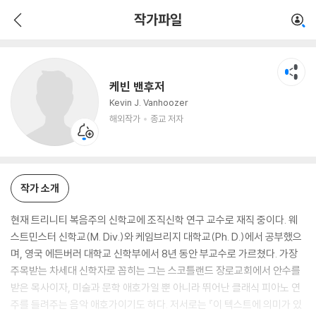
케빈 밴후저
작가파일
해외작가
종교 저자
케빈 밴후저
Kevin J. Vanhoozer
해외작가
종교 저자
작가 소개
현재 트리니티 복음주의 신학교에 조직신학 연구 교수로 재직 중이다. 웨
스트민스터 신학교(M. Div.)와 케임브리지 대학교(Ph. D.)에서 공부했으
며, 영국 에든버러 대학교 신학부에서 8년 동안 부교수로 가르쳤다. 가장
주목받는 차세대 신학자로 꼽히는 그는 스코틀랜드 장로교회에서 안수를
받은 목사이자, 미술과 문학 애호가일 뿐 아니라 뛰어난 클래식 피아노 연
주를 들려주는 음악 애호가이기도 하다. 저서로는 『이 텍스트에 의미가 있