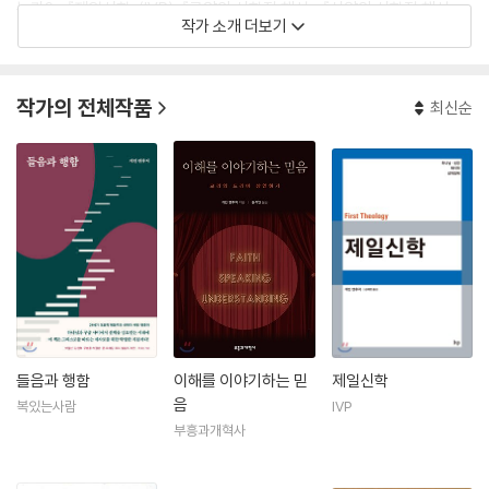
는가?』, 『제일신학』(IVP), 『구약의 신학적 해설』, 『신약의 신학적 해설』
작가 소개 더보기
(CLC), 『문화 신학』, 『교리의 드라마』(부흥과개혁사) 등이 있다.
작가의 전체작품
최신순
들음과 행함
이해를 이야기하는 믿
제일신학
음
복있는사람
IVP
부흥과개혁사