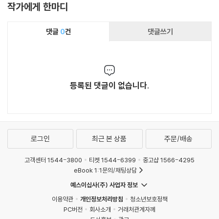
작가에게 한마디
댓글
0
건
댓글쓰기
등록된 댓글이 없습니다.
로그인
최근 본 상품
주문/배송
고객센터 1544-3800
티켓 1544-6399
중고샵 1566-4295
eBook 1:1문의/채팅상담
예스이십사(주) 사업자 정보
이용약관
개인정보처리방침
청소년보호정책
PC버전
회사소개
거래처관계자께