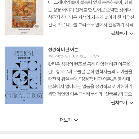
다. 그레이엄 콜이 설득력 있게 논증하듯이, 영화
는 성경 이야기 전체를 한 단어로 요약한 것이다.
창조자 하나님은 세상의 기초가 놓이기 전 세우신
건축 프로젝트를 그리스도 안에서 완성하기 시작
하셨고, 성령을 통해 완성해 가신다. 그 프로젝트
펼쳐보기
란 하나님 자신의 영광이 투영된 우주와 인간의
공동체를 창조하는 것이다. 왜 아무것도 존재하지
성경적 비판 이론
않는 것이 아니라 무엇인가가 존재하는가? 하나
크리스토퍼 왓킨
저
신재구
역
IVP
님의 위대하심을 전하기 위해서다. 이것이 바로
왓킨은 성경의 렌즈를 통해 다양한 비판 이론을
그리스도를 닮은 소명이며, 구속받은 자들이 이
검토함으로써 오늘날 문화 변혁자들의 테이블을
미 참여하고 있고, 계속해서 참여하길 바라는 것
완전히 뒤엎는다. 『성경적 비판 이론』은 동시대
이다. 영화롭도다!
문화에서 일어나는 일들을 성경적으로 이해하기
위한 제안인 아우구스티누스의 『신국론』의 중요
한 현대판이다. 이것은 대중문화 전쟁에서 이데올
펼쳐보기
로기의 칼과 그 밖의 다른 무기들을 복음의 쟁기,
즉 현재 우리 시대의 모순을 이해하고 화해시키는
더보기
도구로 바꾸고자 하는 제자들을 위한 최고의 지침
서다.