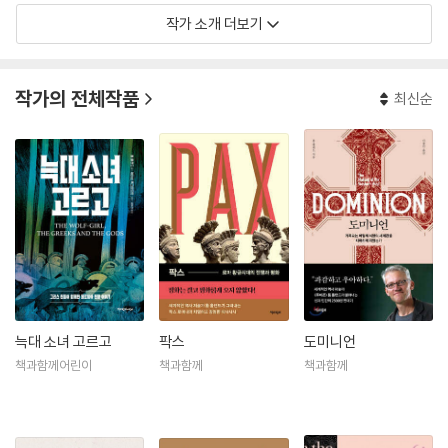
작가 소개 더보기
대표작으로 The Vampyre: Being the True Pilgrimage of George
Gordon, Sixth Lord Byron(1995), Attis(1995), Deliver Us from
Evil(1997), The Bone Hunter(2002), Millenium: The End of the
작가의 전체작품
최신순
World and the Forging of Christendom(2008)과 국내에 번역된
『페르시아 전쟁Persian Fire: The First World Empire and the Battl
e for the West』(2006), 『이슬람제국의 탄생In The Shadow Of Th
e Sword: The Battle for Global Empire and the End of the Anci
ent World』(2015), 『다이너스티Dynasty: The Rise and Fall of the
House of Caesar』(2017) 등이 있다.
이 책 『루비콘』으로 세계에서 가장 권위 있는 논픽션 분야 상인 새뮤얼 존
슨 상Samuel Johnson Prize... 최종 후보에 올랐고, 2004년에는 헤셀-
틸먼 상Hessell-Tiltman Prize을 수상하였다. 2006년에 『페르시아 전
늑대 소녀 고르고
팍스
도미니언
쟁』으로 영국-그리스 연맹이 수여하는 런치먼 상Runciman Award을 수
책과함께어린이
책과함께
책과함께
상했고, 2011년에는 BBC Four의 프로그램으로 화석이 신화에 미치는 영
향을 다룬 공룡, 신화, 괴물들Dinosaurs, Myths and Monsters을 제
안, 집필했다. 2012년 8월에는 영국 채널 4 방송국의 다큐멘터리 이슬람:
공개되지 않은 이야기Islam: The Untold Story를 제작, 1000여 명이