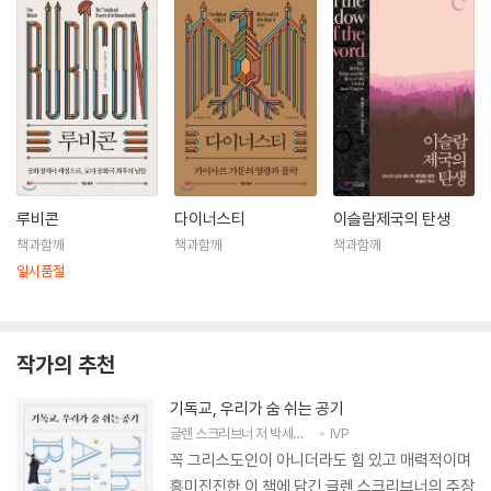
넘는 영국 무슬림들로부터 빗발치는 항의를 받은 끝에 신변 안전 문제로
재방송이 취소되는 사태를 겪기도 했다.
루비콘
다이너스티
이슬람제국의 탄생
책과함께
책과함께
책과함께
일시품절
작가의 추천
기독교, 우리가 숨 쉬는 공기
글렌 스크리브너
저
박세혁
역
IVP
꼭 그리스도인이 아니더라도 힘 있고 매력적이며
흥미진진한 이 책에 담긴 글렌 스크리브너의 주장