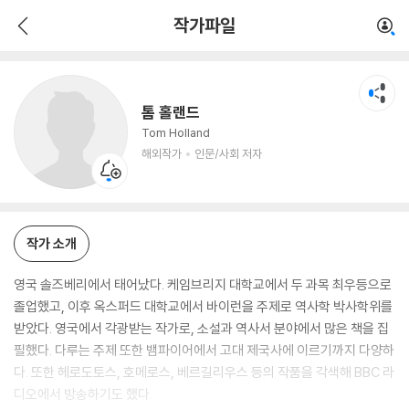
톰 홀랜드
작가파일
해외작가
인문/사회 저자
톰 홀랜드
Tom Holland
해외작가
인문/사회 저자
작가 소개
영국 솔즈베리에서 태어났다. 케임브리지 대학교에서 두 과목 최우등으로
졸업했고, 이후 옥스퍼드 대학교에서 바이런을 주제로 역사학 박사학위를
받았다. 영국에서 각광받는 작가로, 소설과 역사서 분야에서 많은 책을 집
필했다. 다루는 주제 또한 뱀파이어에서 고대 제국사에 이르기까지 다양하
다. 또한 헤로도토스, 호메로스, 베르길리우스 등의 작품을 각색해 BBC 라
디오에서 방송하기도 했다.