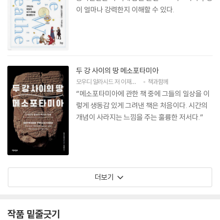
이 얼마나 강력한지 이해할 수 있다.
두 강 사이의 땅 메소포타미아
모우디 알라시드
저
이재황
역
책과함께
“메소포타미아에 관한 책 중에 그들의 일상을 이
렇게 생동감 있게 그려낸 책은 처음이다. 시간의
개념이 사라지는 느낌을 주는 훌륭한 저서다.”
더보기
작품 밑줄긋기