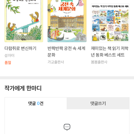
다람쥐로 변신하기
반짝반짝 궁전 속 세계
재미있는 책 읽기 저학
문화
년 동화 베스트 세트
섬아이
가교출판사
봄봄출판사
품절
작가에게 한마디
댓글
0
건
댓글쓰기