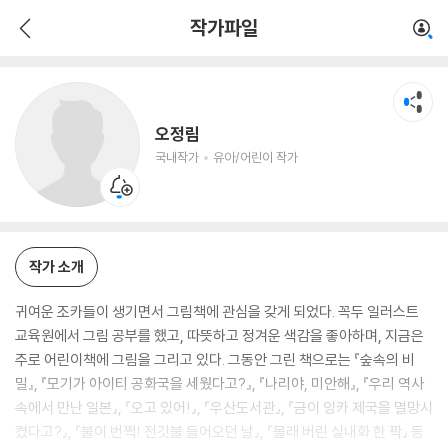
오정림
작가파일
국내작가
유아/어린이 작가
오정림
국내작가
유아/어린이 작가
작가 소개
귀여운 조카들이 생기면서 그림책에 관심을 갖게 되었다. 꼭두 일러스트
교육원에서 그림 공부를 했고, 따뜻하고 정겨운 색감을 좋아하며, 지금은
주로 어린이책에 그림을 그리고 있다. 그동안 그린 책으로는 『숲속의 비
밀』, 『모기가 아이티 공화국을 세웠다고?』, 『나리야, 미안해』, 『우리 역사
속에서 만난 일본』, 『오고 있어!』, 『우산도서관』, 『금이 잉카 제국을 멸망시
켰다고?』, 『불이 번쩍! 전깃불 들어오던 날』, 『몰래 버린 실내화 한 짝』 등