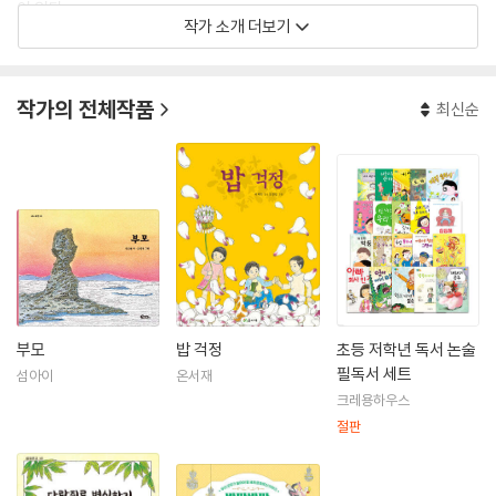
이 있다.
작가 소개 더보기
작가의 전체작품
최신순
부모
밥 걱정
초등 저학년 독서 논술
필독서 세트
섬아이
온서재
크레용하우스
절판