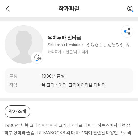
우치누마 신타로
작가파일
해외작가
인문/사회 저자
우치누마 신타로
Shintarou Uchinuma
うちぬま しんたろう
內
沼 晋太郞
해외작가
인문/사회 저자
출생
1980년 출생
직업
북 코디네이터, 크리에이티브 디렉터
작가 소개
1980년생. 북 코디네이터이자 크리에이티브 디렉터. 히토츠바시대학 상
학부 상학과 졸업. ‘NUMABOOKS’의 대표로 책에 관련된 다양한 프로젝