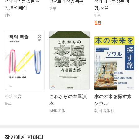
책의 미래를 찾는 여
앞으로의 책방 독본
책의 미래를 찾는 여
행, 타이베이
행, 서울
하루
컴인
컴인
절판
책의 역습
これからの本屋讀
本の未來を探す旅
本
ソウル
하루
NHK出版
朝日出版社
작가에게 한마디