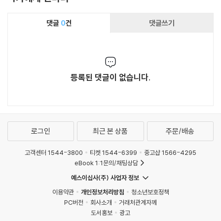
댓글
0
건
댓글쓰기
등록된 댓글이 없습니다.
로그인
최근 본 상품
주문/배송
고객센터 1544-3800
티켓 1544-6399
중고샵 1566-4295
eBook 1:1문의/채팅상담
예스이십사(주) 사업자 정보
이용약관
개인정보처리방침
청소년보호정책
PC버전
회사소개
거래처관계자께
도서홍보
광고