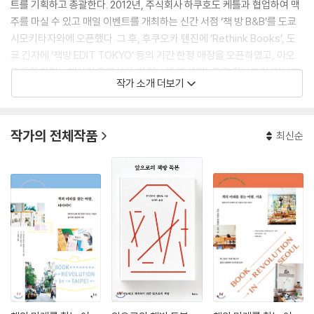
트를 기획하고 총괄한다. 2012년, 주식회사 하쿠호도 케틀과 협업하여 맥
주를 마실 수 있고 매일 이벤트를 개최하는 신간 서점 ‘책 방 B&B’를 도쿄
시모키타자와에 오픈했다. 그 후, 후쿠오카 텐진에 ‘Rethink Books’, 도
쿄 긴자에 ‘책방 EDIT TOKYO’ 등의 기간 한정 매장을 오픈하였고, 아오
모리현 하치노헤시의 공공시설 ‘하치노헤 북 센터’, 도쿄 진보초의 ‘진보초
작가 소개 더보기
북 센터’ 등 전국에 다양한 책방을 프로듀스 및 디렉션하고 있다. 동아시아
를 중심으로 한 출전자가 모이는 북 이벤트 ‘ASIA BOOK MARKET’의 실
행위원, 독서용품 브랜드 ‘BIBLIOPHILIC’의 상품 개발 등의 업무도 맡는
작가의 전체작품
최신순
다. 넓은 의미에서의 ‘책’을 다루는 사람=‘책방’을 지향하는 사람들을 위해
<앞으로의 책방 강좌>를 주재한다. 인터넷에서 헌책의 매수 및 판매를 하
는 주식회사 밸류북스의 사외이사직도 겸하고 있다. 저서로 《책의 역습》
(하루), 《책의 미래를 만드는 일/일의 미래를 만드는 책》(아사히신문출
판), 공저로 《책의 미래를 찾는 여행, 서울》(컴인)이 있다.