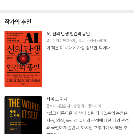
작가의 추천
AI, 신의 탄생 인간의 종말
엘리에저 유드코스키
,
네이트 소아레스
상상스퀘어
저
고영훈
역
이 책은 이 시대에 가장 중요한 책이다.
세계 그 자체
울프 다니엘손
저
노승영
역
동아시아
“쉽고 아름다운 이 책에 실린 다니엘손의 논증은
지능, 의식, 물리적 실재의 본성에 대한 나의 관점
과 극렬하게 갈린다. 하지만 그렇기에 이 책을 추