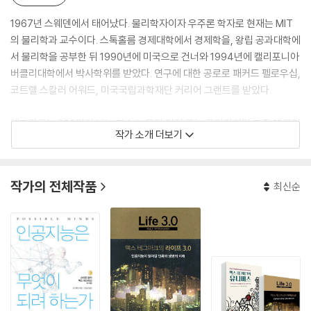
1967년 스웨덴에서 태어났다. 물리학자이자 우주론 학자로 현재는 MIT
의 물리학과 교수이다. 스톡홀름 경제대학에서 경제학을, 왕립 공과대학에
서 물리학을 공부한 뒤 1990년에 미국으로 건너와 1994년에 캘리포니아
버클리대학에서 박사학위를 받았다. 연구에 대한 공로로 패커드 펠로우십,
코트렐 스칼러 어워드, 미국국립과학재단 커리어 그랜트를 받았다.
테그마크는 200편이 넘는 학술 논문의 저자 또는 공저자이며 그중 12편이
작가 소개 더보기
500번 이상 인용되었다. 또한 BBC 등 다수의 과학 다큐멘터리와 라디오
방송에 출연했으며, [사이언티픽 아메리칸], [뉴 사이언티스트], [사이언
스] 등 수십 편의 기사에 실렸다. 또한 2005년에 물리학과 우주론의 근본
작가의 전체작품
최신순
을 연구하는 근본질문연구소(Foundational Questions Institute)를
설립했으며, 2014년에는 생명의미래연구소(Future of Life Institute)
를 공동 설립했다. 그의 공식 웹사이트는 http://space.mit.edu/hom
e/tegmark/이다.
『맥스 테그마크의 유니버스(Our Mathematical Universe)』는 과거, 현
재, 미래, 그리고 그의 작업의 기초가 되는 물리학, 천문학 및 수학을 관통
하는 놀라운 여행으로 우리를 이끈다. 특히 물리적 현실이 수학적 구조이