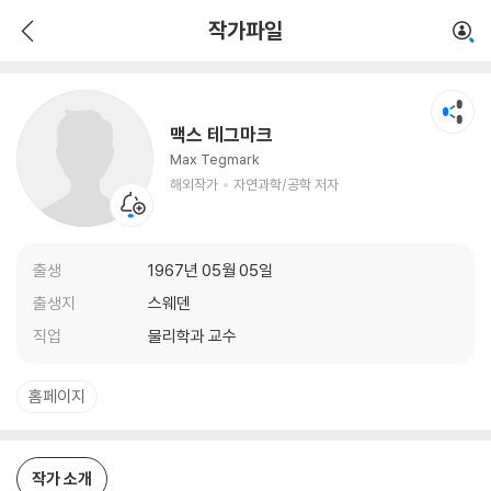
맥스 테그마크
작가파일
해외작가
자연과학/공학 저자
맥스 테그마크
Max Tegmark
해외작가
자연과학/공학 저자
출생
1967년 05월 05일
출생지
스웨덴
직업
물리학과 교수
홈페이지
작가 소개