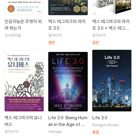
며 궁극적 다중우주라는 것이 그의 이론의 핵심이다. 테그마크는 대중과학
과 획기적 첨단과학의 눈부신 결합을 통해 종종 난해한 이론을 이해하는
데 도움을 줄 뿐 아니라 과학자로서의 그의 삶을 형성한 놀라운 성취와 실
인공지능은 무엇이 되
맥스 테그마크의 라이
맥스 테그마크의 라이
패를 우리와 공유한다. 처음부터 마지막까지 매혹적인 이 책은 이미 저명
려 하는가
프 3.0
프 3.0 + 맥스 테그마
한 과학자와 수학자들의 관심과 존경을 불러일으켰다.
크의 유니버스
프시케의숲
동아시아
동아시아
절판
절판
맥스 테그마크의 유니
Life 3.0: Being Hum
Life 3.0
버스
an in the Age of Art
Penguin Books
ificial Intelligence
동아시아
Vintage
품절