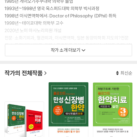
1985년 게이오기주쿠대학 의학부 졸업
1993년~1998년 영국 옥스퍼드대학 의학부 박사과정
1998년 이식면역학에서; Doctor of Philosophy (DPhil) 취득
1998년~테이쿄대학 의학부 교수
2020년 노미 마사노리의원 개설
전문: 소화기외과, 혈관외과, 이식면역학, 일본 동양의학회 지도의?전문
의, 노동위생컨설턴트, 일본스포츠협회 공인스포츠닥터, 세컨드 오피니언
작가 소개 더보기
의 선구자로서 텔레비전 출연 다수.
한의학은 마쓰다 쿠니오 선생(도쿄대 S29년 졸업)에게 배운다.
작가의 전체작품
최신순
전문분야
소화기외과, 혈관외과, 이식면역학, 일본동양의학회 지도의·전문의, 노동
위생 컨설턴트, 일본체육협회 인증 스포츠 닥터, 세컨드 오피니언의 개척
자로서 TV에 출연 다수. 한방의학은 마쓰다 구니오(松田邦夫) 선생에게
사사
주요저서
『하지정맥류를 막다/치료하다』, 講談社, 2002
『서양의가 추천하는 한방』, 新潮社, 2010