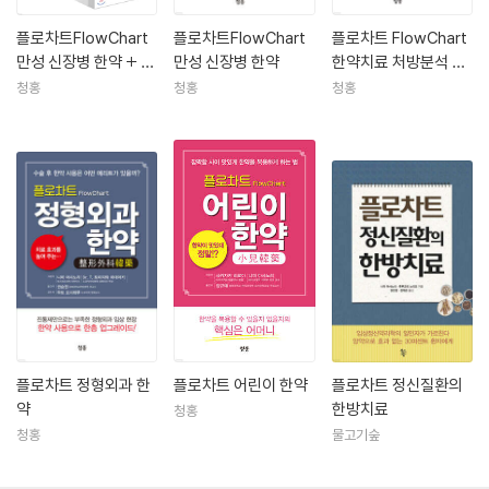
『정말로 내일부터 사용할 수 있는 한방약』, 신흥의학출판사, 2010
플로차트FlowChart
플로차트FlowChart
플로차트 FlowChart
『프라이머리케어를 위한 혈관질환 이야기 한방 진료도 포함하여』, 메디칼
만성 신장병 한약 + 플
만성 신장병 한약
한약치료 처방분석 실
리뷰사, 2010
로차트 한약치료 Flow
전 3초룰
청홍
청홍
청홍
Chart 韓藥治療 세트
플로차트 정형외과 한
플로차트 어린이 한약
플로차트 정신질환의
약
한방치료
청홍
청홍
물고기숲