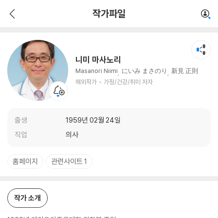
니미 마사노리
작가파일
해외작가
가정/건강/취미 저자
니미 마사노리
Masanori Niimi
にいみ まさのり
新見 正則
해외작가
가정/건강/취미 저자
출생
1959년 02월 24일
직업
의사
홈페이지
관련사이트 1
작가 소개