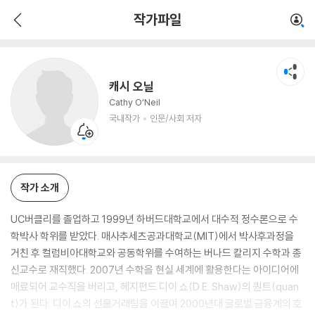
캐시 오닐
작가파일
국내작가
인문/사회 저자
캐시 오닐
Cathy O’Neil
국내작가
인문/사회 저자
작가 소개
UC버클리를 졸업하고 1999년 하버드대학교에서 대수적 정수론으로 수
학박사 학위를 받았다. 매사추세츠공과대학교(MIT)에서 박사후과정을
거친 후 컬럼비아대학교와 공동학위를 수여하는 버나드 칼리지 수학과 종
신교수로 재직했다. 2007년 수학을 현실 세계에 활용한다는 아이디어에
매료되어 교수직을 버리고, 헤지펀드 디이 쇼(D.E. Shaw)의 퀀트(quan
t)가 된다. 디이 쇼의 선물거래팀을 이끌며 2000년대 글로벌 금융계의 호