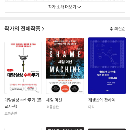
황과 붕괴를 몸소 겪는다. 수학과 금융의 결탁이 불러온 파괴적 힘에 환멸
작가 소개 더보기
을 느끼고 월스트리트를 떠났다. 이후 IT업계에서 데이터과학자로서 금융
상품의 위험도, 소비자 구매 패턴 등을 예측하는 수학 모형을 개발했다.
수학자이자 퀀트, 데이터과학자로 일하면서 그녀는 장밋빛으로 포장된 빅
작가의 전체작품
최신순
데이터 경제가 불평등을 확산하고 민주주의를 위협한다는 사실을 깨닫게
된다. 현재는 월가점거운동(Occupy Wall Street)의 하위조직인 대안금
융그룹을 이끌고 있다. 또한 알고리즘을 감사하고 위험성을 측정하는 기업
ORCAA를 설립해 빅데이터의 그림자를 세상에 알리는 데 힘쓰고 있다.
대량살상 수학무기 (큰
셰임 머신
재생산에 관하여
글자책)
흐름출판
마티
흐름출판