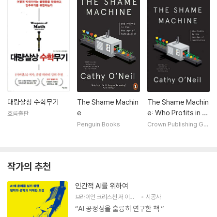
대량살상 수학무기
The Shame Machin
The Shame Machin
e
e: Who Profits in th
흐름출판
e New Age of Humi
Penguin Books
Crown Publishing Gro
up (NY)
liation
작가의 추천
인간적 AI를 위하여
브라이언 크리스천
저
이한음
역
시공사
“AI 공정성을 훌륭히 연구한 책.”