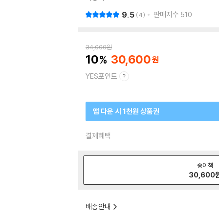
9.5
판매지수
510
4
34,000
원
10
30,600
YES포인트
앱 다운 시 1천원 상품권
결제혜택
종이책
30,600
배송안내