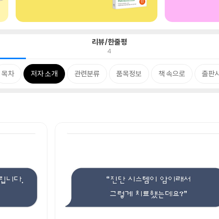
리뷰/한줄평
4
목차
저자 소개
관련분류
품목정보
책 속으로
출판사