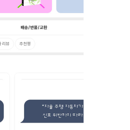
배송/반품/교환
 리뷰
추천평