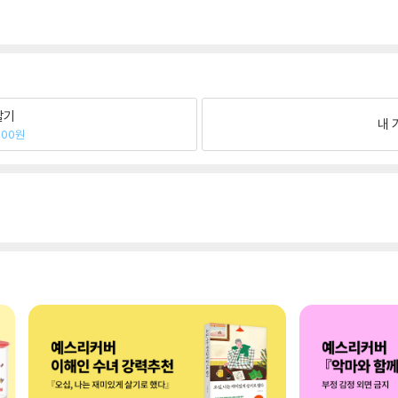
팔기
내 
800원