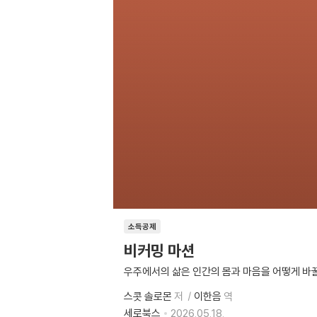
소득공제
비커밍 마션
우주에서의 삶은 인간의 몸과 마음을 어떻게 바
스콧 솔로몬
저
이한음
역
세로북스
2026.05.18.