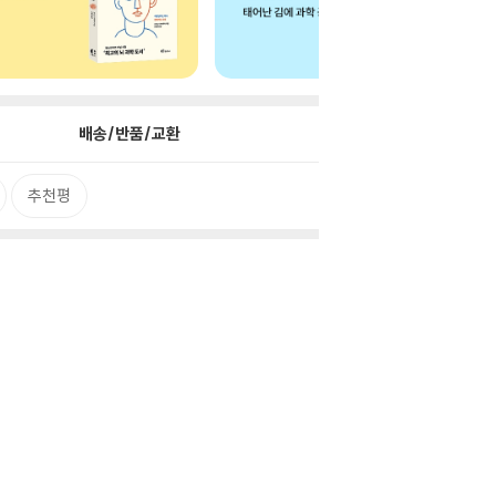
배송/반품/교환
추천평