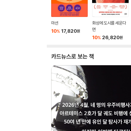
마션
화성에 도시를 세운다
면
10
17,820
%
원
10
26,820
%
원
카드뉴스로 보는 책