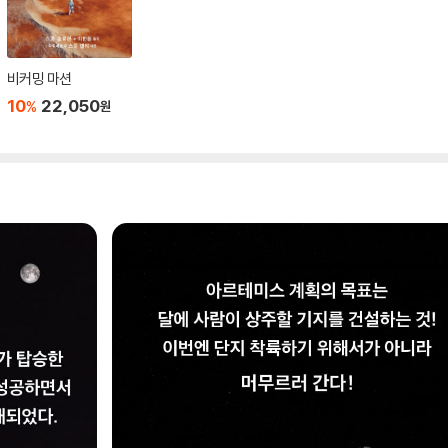
비커밍 마션
10
22,050
%
원