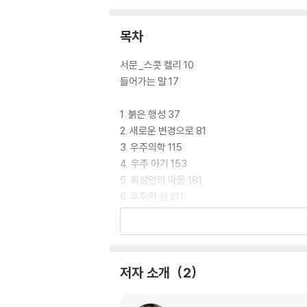
목차
서문_스콧 켈리 10
들어가는 말 17
1. 붉은 행성 37
2. 새로운 변경으로 81
3. 우주의학 115
4. 우주 아기 153
5. 화성인의 마음 181
6. 우주의 섬 211
7. 미생물 동료 253
8. 다음 인류 305
에필로그 343
저자 소개
2
감사의 말 358
옮기고 나서 362