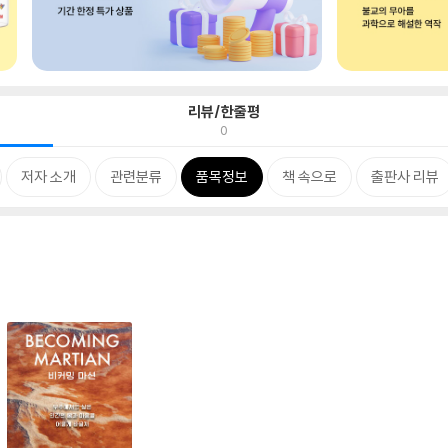
리뷰/한줄평
0
저자 소개
관련분류
품목정보
책 속으로
출판사 리뷰