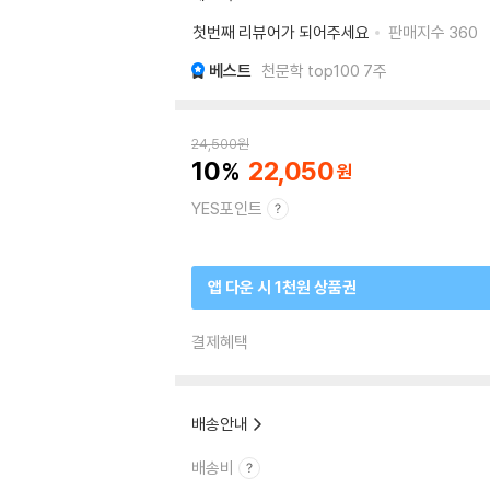
첫번째 리뷰어가 되어주세요
판매지수
360
베스트
천문학 top100 7주
24,500
원
10
22,050
YES포인트
앱 다운 시 1천원 상품권
결제혜택
배송안내
배송비