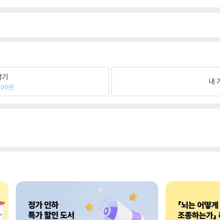
팔기
내 
900원