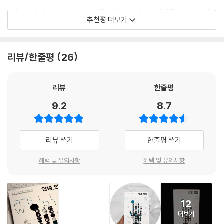
처음 체포된 뒤 다시는 말썽을 일으키지 않은 피고 즉 루크 스카이워커라
밀한 검색 기록뿐만 아니라 정치 성향, 복용하는 약, 임신 중절 여부까지도
“해나 프라이는 인공지능의 시대를 어떻게 살아갈 것인가를 멋지게 탐색
하자. 이때 알고리즘이 당신을 고위험군으로 잘못 분류할 확률이 백인보다
추천평 더보기
무심코 ‘동의’하는 순간 모두 데이터 브로커에 팔린다. 데이터 브로커는 이
한다. 이 책은 앞으로 몇 년 동안 술집에서 또 저녁 식사 자리에서 논쟁을
흑인일 때 두 배였다. 달리 말해, 알고리즘의 긍정 오류가 흑인에 치우쳐 있
데이터를 이용해 우리의 호불호에 따라 최대한 관심사와 맞는 광고를 띄운
일으킬 것이다.”
었다. --- p.108
다. 여기까지는 그럭저럭 괜찮다고 생각하는가? 그러나 이러한 데이터는
- 애덤 러더퍼드 (『사피엔스 DNA 역사』 저자)
리뷰/한줄평
26
인간을 조종하는 데까지 널리 쓰인다. 대선 동안 조작된 가짜 뉴스를 퍼뜨
앞으로 몇 년 뒤, 당신이 자율주행 자동차를 타고 도심 거리를 신나게 달리
려 유권자를 조종하고, 중국 정부는 각종 은밀하고도 사적인 데이터들을
고 있다고 해보자. 교통 신호가 빨간 불로 바뀌었는데 자동차에 이상이 생
“아무 생각 없이 알고리즘에게 자신의 운명을 맡기는 사람이라면 이제 적
점수로 집약한 즈마신용점수를 통해 개인의 신용도를 평가한다. 저자는 데
리뷰
한줄평
겨 차를 멈출 수가 없다. 충돌을 피할 수 없는 이 상황에서 차는 선택을 해
절한 조치를 취해야 한다는 해나 프라이의 훌륭하고도 유쾌한 이야기를 꼭
이터가 이 시대의 새로운 황금이라면, 우리는 현재 거친 미국 서부 개척 시
야 한다. 도로에서 벗어나 콘크리트 벽을 들이받아 탑승자를 죽음에 이르
읽어봐야 한다.”
9.2
8.7
대를 사는 셈이라며 무료 알고리즘에 의문을 품을 것을 경고한다.
게 할 것인가? 아니면 계속 달려 탑승자는 살리되, 횡단보도를 건너는 보
- 데이비드 로언 (「와이어드」 영국판 편집장)
행자를 칠 것인가? 우리는 이때 자율주행 알고리즘이 어떻게 작동하도록
개인의 이익과 공공의 이익이 충돌할 때
설계해야 할까? 누가 죽을지를 어떻게 결정할까? 당신도 분명 나름대로
리뷰 쓰기
한줄평 쓰기
어떤 선택을 할 것인가
“데이터와 알고리즘에 관한 최고의 책들 중 하나!”
의견이 있을 것이다. 아주 단순하게 되도록 많은 목숨이 걸린 쪽을 구해야
- 「타임」
한다고 생각할지도 모른다. 아니면 ‘살인하지 말라’라는 성경 구절이 어떤
혜택 및 유의사항
혜택 및 유의사항
알고리즘이 적용되는 대부분의 산업에서는 개인의 이익과 공공의 이익이
계산보다 우선하므로 차량 탑승자가 결과를 받아들이도록 내버려둬야 한
충돌하는 팽팽한 갈등 상황이 자주 발생한다. 결론 내리기 쉽지 않은 이 논
다고 생각할지도 모른다. --- p.192
쟁이야말로 알고리즘이 믿을 만한지 파악하는 데 그치지 않고 인간의 한계
와 가치를 결정할 것이다.
12
내가 보기에 알고리즘을 시급히 규제해야 한다는 목소리가 범죄 수사 분야
더보기
보다 크고 분명한 곳은 없다. 범죄 수사 분야에서는 이런 시스템의 존재 자