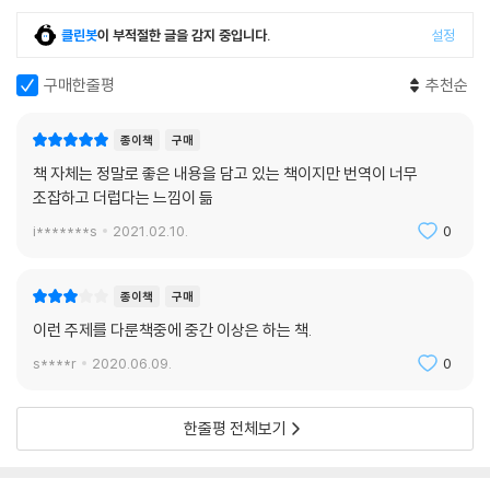
기네 알고리즘이 평생 하나뿐인 진정한 사랑을 찾아줄 수 있다고 주장한
서 무엇이 중요한지 인식하게 하고, 나와 남의 목숨이 지닌 가치를 저울질
다. 하지만 그들의 주장에 부합하는 알고리즘일지라도 걸핏하면 권위를 악
클린봇
이 부적절한 글을 감지 중입니다.
설정
하는 알고리즘을 우리가 어떻게 느끼는지 시험”하는 중요한 질문이기도
용하기 일쑤다. 이 책에는 알고리즘이 끼칠 만한 해악을 다룬 이야기가 가
하다.
득하다.
구매한줄평
추천순
--- p.297
이처럼 서로의 목표와 동기가 충돌할 때 알고리즘의 위험은 은폐되고 이익
은 부풀려진다. 신기술의 중심에는 힘과 기대치, 통제, 책임의 위임과 관련
종이책
구매
한 난제들이 자리하기 때문이다. 저자는 개인정보가 악용될 위험과 책임
책 자체는 정말로 좋은 내용을 담고 있는 책이지만 번역이 너무
문제 등을 무릅쓰고 알고리즘을 신뢰할 수 있을지 현실을 짚으며 최선의
조잡하고 더럽다는 느낌이 듦
해법을 제안한다.
i*******s
2021.02.10.
0
기존의 가치를 뒤집는 탁월한 통찰력을 위해
종이책
구매
이 책은 알고리즘이 나쁘다고 주장하는 것이 아니다. 다만 알고리즘으로
이런 주제를 다룬책중에 중간 이상은 하는 책.
얻는 이익이 해로움보다 큰지 질문을 던져야 한다고 말한다. 그리하여 “자
s****r
2020.06.09.
0
신의 판단보다 기계를 더 신뢰해야 할 때가 언제인지, 기계에 통제권을 맡
기고 싶은 유혹을 떨쳐야 할 때가 언제인지를 알아본다.” 또한 우리가 얻을
한줄평 전체보기
이익과 해악을 구분하여 어떤 미래를 만들지 전망과 과제를 냉철하게 파헤
친다.