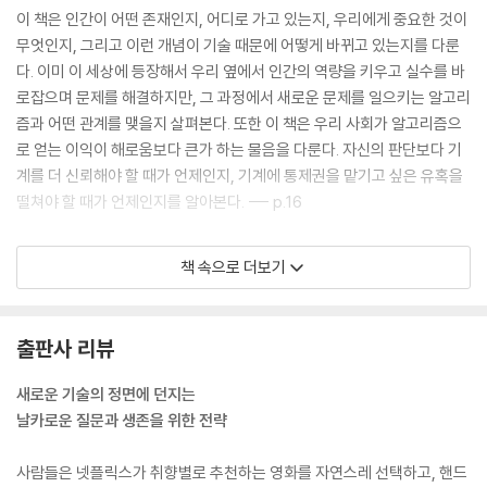
이 책은 인간이 어떤 존재인지, 어디로 가고 있는지, 우리에게 중요한 것이
무엇인지, 그리고 이런 개념이 기술 때문에 어떻게 바뀌고 있는지를 다룬
다. 이미 이 세상에 등장해서 우리 옆에서 인간의 역량을 키우고 실수를 바
로잡으며 문제를 해결하지만, 그 과정에서 새로운 문제를 일으키는 알고리
즘과 어떤 관계를 맺을지 살펴본다. 또한 이 책은 우리 사회가 알고리즘으
로 얻는 이익이 해로움보다 큰가 하는 물음을 다룬다. 자신의 판단보다 기
계를 더 신뢰해야 할 때가 언제인지, 기계에 통제권을 맡기고 싶은 유혹을
떨쳐야 할 때가 언제인지를 알아본다. --- p.16
우리는 상황을 모 아니면 도로 보는 탓에 알고리즘을 전지전능한 통치자로
책 속으로 더보기
보거나, 쓸모없는 쓰레기 더미로 보는 성향이 있다. 그런데 이 성향이 첨단
기술 시대를 맞아 상당한 문제를 일으킨다. 첨단기술을 최대한 활용하고
싶다면, 우리는 알고리즘을 조금 더 객관적으로 볼 길을 찾아내야 한다. 카
출판사 리뷰
스파로프의 실수를 교훈 삼아 인간의 결점을 인정하고, 우리가 본능적으로
보이는 반응에 의문을 던지며, 우리를 둘러싼 알고리즘에 어떤 감정을 갖
새로운 기술의 정면에 던지는
는지 더욱 주의 깊게 인식해야 한다. 다른 한편으로는 알고리즘을 무턱대
날카로운 질문과 생존을 위한 전략
고 떠받들지 말고 꼼꼼히 살핌으로써 알고리즘이 내세우는 능력이 정말로
존재하는지 따져보아야 한다. 그래야만 알고리즘이 우리가 넘긴 힘을 손에
사람들은 넷플릭스가 취향별로 추천하는 영화를 자연스레 선택하고, 핸드