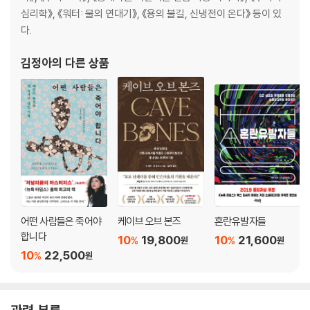
6장 알고리즘 경찰관
심리학》, 《워터: 물의 연대기》, 《용의 불길, 신냉전이 온다》 등이 있
스프링클러를 닮은 알고리즘
다.
범죄 예측 지도
지진과 범죄의 연관성
김정아
의 다른 상품
범죄 정보원 프레드폴
범죄 예측 알고리즘의 장단점
범죄자와 닮은 얼굴
얼굴 인식을 둘러싼 쟁점
도플갱어를 찾아라
얼굴 인식 알고리즘의 두 얼굴
난감한 딜레마
7장 기계도 예술가가 될 수 있을까
어떤 사람들은 죽어야
케이브 오브 본즈
혼란유발자들
‘평행우주’ 실험
합니다
흥행작을 맞혀라
10
19,800
10
21,600
%
%
원
원
10
22,500
작곡은 식은 죽 먹기
%
원
아름답지만 깊이는 없는 작품
에필로그