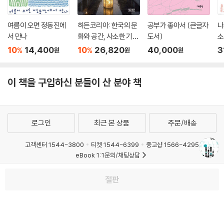
여름이 오면 정동진에
히든코리아: 한국의 문
공부가 좋아서 (큰글자
나
서 만나
화와 공간, 사소한 기적
도서)
소
들
서
10
14,400
10
26,820
40,000
3
%
%
원
원
원
이 책을 구입하신 분들이 산 분야 책
로그인
최근 본 상품
주문/배송
고객센터 1544-3800
티켓 1544-6399
중고샵 1566-4295
eBook 1:1문의/채팅상담
예스이십사(주) 사업자 정보
절판
이용약관
개인정보처리방침
청소년보호정책
PC버전
회사소개
거래처관계자께
도서홍보
광고
Copyright © YES24 Corp. All Rights Reserved.