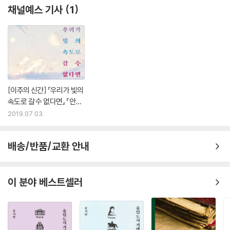
채널예스 기사
1
기계와 인간의 완벽한 공생을 통한 미래의 가능성을 제시하는 이 책은 각
종 위기와 쏟아지는 정보에 휘둘리지 않고 헤쳐나갈 수 있도록 중요한 이
정표가 되어줄 것이다.
[이주의 신간] 『우리가 빛의
속도로 갈 수 없다면』 『안녕,
인간』 외
2019.07.03.
배송/반품/교환 안내
이 분야 베스트셀러