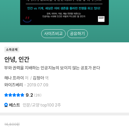
사이즈비교
공유하기
소득공제
안녕, 인간
부와 권력을 지배하는 인공지능의 보이지 않는 공포가 온다
해나 프라이
저
김정아
역
와이즈베리
2019.07.09.
9.2
26
베스트
인문/교양 top100 2주
16,800
원