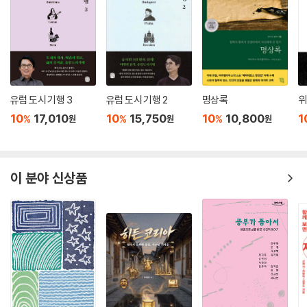
유럽 도시 기행 3
유럽 도시 기행 2
명상록
위
10
17,010
10
15,750
10
10,800
1
%
%
%
원
원
원
이 분야 신상품