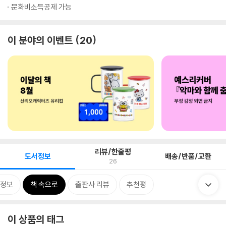
문화비소득공제 가능
이 분야의 이벤트
20
리뷰/한줄평
도서정보
배송/반품/교환
26
정보
책 속으로
출판사 리뷰
추천평
이 상품의 태그