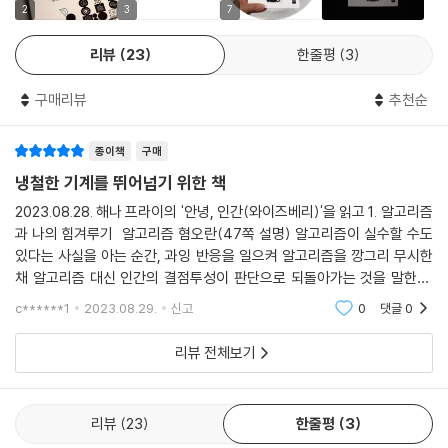
저자는 의료 파트에서 개인정보 보호와 공익 사이의 갈등을 다룬다. 개인
2
3
7
체가 심각한 물음을 제기하는 데다가 답을 얻기도 쉽지 않기 때문이다. 어
뿐만 아니라 인류 전체의 건강 증진을 위해서는 수많은 사람의 데이터가
쨌든 우리는 이런 난감한 딜레마에 직면해야 한다. 알고리즘을 기업과 분
필요하다. 예컨대 암을 치료하는 데 쓰이는 의료 기계를 만들 때 개인과 인
리뷰
23
한줄평
3
리한다면 효과가 떨어져서 범죄율이 올라갈 것을 알면서도, 이해하거나 안
류 중 누구를 위해 작동해야 할지 ‘선택’해야 하는 상황이 오게 마련이다.
을 들여다볼 수 있는 알고리즘만 받아들이기를 고집해야 할까? 편향성이
구매리뷰
추천순
내재하거나 오류를 저지를 가능성이 입증된 수학적 시스템은 모두 무시해
“인류 전체의 이익을 위해 작동하는 기계는 누가 장기이식을 받아야 할지
야 할까? 그렇게 하면 인간의 판단 체계에 맡기는 것보다 높은 기준을 알고
결정할 때 핵심 목표에 맞추어 ‘되도록 많은 생명을 살리는’ 데 우선순위를
종이책
구매
리즘에 적용하는 줄을 알면서도? 게다가 얼마나 편향되어야 편향이 지나
둘 것이다. 당연히 치료법도 오로지 환자 개개인의 이익만을 염두에 두는
냉철한 기계를 뛰어넘기 위한 책
친 수준이 되는 것일까? 알고리즘 때문에 생기는 희생자보다 막을 수 있는
기계와는 다르게 제시할 것이다. NHS나 보험사의 목적에 맞추어 작동하
범죄 때문에 생기는 희생자를 우선시하는 지점은 어디일까? --- p.261
2023.08.28. 해나 프라이의 '안녕, 인간(와이즈베리)'을 읽고 1. 알고리즘
는 기계는 되도록 비용을 적게 들이려고 할 테고, 제약회사에 도움이 되도
과 나의 힘겨루기 알고리즘 혐오란(47쪽 설명) 알고리즘이 실수할 수도
록 설계한 기계는 특정 약품을 다른 약품보다 많이 쓰도록 촉진하는 데 초
있다는 사실을 아는 순간, 과잉 반응을 일으켜 알고리즘을 깡그리 무시한
무엇보다도 알고리즘의 힘에 의문을 제기하기를 주저한 탓에 우리를 이용
점을 맞출 것이다.” 따라서 당신의 선택이 누군가의 이익을 가져올 것인지
채 알고리즘 대신 인간의 결점투성이 판단으로 되돌아가는 것을 말한다.
하려 드는 사람들에게 기회를 열어주었다. 이 책을 쓸 자료를 조사하는 동
경계해야 한다고 힘주어 이야기한다.
나는 이 정의에 온전하게 부합하지 않지만, 알고리즘 혐오를 하는 사람들
안, 나는 알고리즘이라는 신화에 속기 쉬운 인간의 습성을 악용해 이익을
c******1
2023.08.29.
신고
0
댓글
0
의 성향과 비슷하
얻으려 드는 온갖 엉터리 사기꾼과 마주쳤다. 어떤 이들은 과학적 반증이
이어서 자율주행 차량을 설계할 때 충돌 시 어느 쪽의 목숨을 우선해야 하
리뷰 전체보기
버젓이 존재하는데도, 경찰과 정부에 얼굴 특성만을 근거로 어떤 사람이
는지 선택하기 어려운 딜레마도 다룬다. 저자는 충돌을 피할 수 없는 상황
테러리스트인지 소아성애자인지 ‘예측’할 수 있다고 주장하며 알고리즘을
에서 콘크리트 벽을 들이받아 보행자들을 살릴 것인지, 계속 달려 탑승자
판다. 어떤 이는 자기네 알고리즘이 제안하는 대로 영화 대본을 바꾸면 흥
만은 살릴 것인지와 같은 선택을 피할 수 없는 상황을 가정하며 자율주행
리뷰
23
한줄평
3
행 수익이 오른다고 주장한다. 또 어떤 이는 눈 한 번 깜빡이지도 않고, 자
에 책임 소재와 윤리적 문제가 자리한다고 지적한다. 이는 “무인자동차에