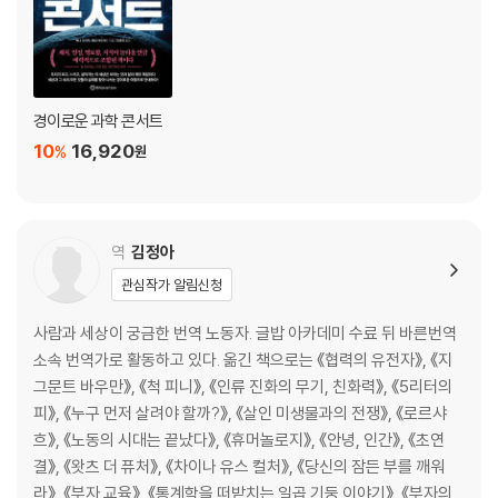
인간과 AI의 ‘동맹’
작은 데이터의 위력
질병 예측의 힘
디지털 의료 진단
‘왓슨’의 가능성과 과제
경이로운 과학 콘서트
데이터 확보의 어려움
10
16,920
%
원
개인정보 보호 문제
유전자와 개인정보 유출
나의 이익과 공공의 이익 사이에서
역
김정아
5장 자율주행 자동차는 완벽한가
관심작가 알림신청
자율주행의 난제들
‘베이즈 정리’를 숭배하라
사람과 세상이 궁금한 번역 노동자. 글밥 아카데미 수료 뒤 바른번역
누구를 살릴 것인가
소속 번역가로 활동하고 있다. 옮긴 책으로는 《협력의 유전자》, 《지
환상 속의 완벽한 자율주행
그문트 바우만》, 《척 피니》, 《인류 진화의 무기, 친화력》, 《5리터의
에어프랑스 참사
피》, 《누구 먼저 살려야 할까?》, 《살인 미생물과의 전쟁》, 《로르샤
자동화의 역설
흐》, 《노동의 시대는 끝났다》, 《휴머놀로지》, 《안녕, 인간》, 《초연
오류를 피할 길은 없다
결》, 《왓츠 더 퓨처》, 《차이나 유스 컬처》, 《당신의 잠든 부를 깨워
라》, 《부자 교육》, 《통계학을 떠받치는 일곱 기둥 이야기》, 《부자의