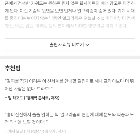
쥘 자격이 있는지 판단할 수 있다. --- p.48
폰에서 검색한 키워드는 원하든 원치 않든 웹사이트의 배너 광고로 마주하
게 된다. 이런 기술의 뒷면을 보면 언제나 알고리즘이 숨어 있다. 기계 시대
이들은 당신의 이 모든 데이터를 결합한 뒤에 자사가 구매해 확보한 여러
를 움직이는 보이지 않는 부품인 알고리즘은 오늘날 소셜 미디어부터 검색
정보와 서로 대조해서 당신을 상세히 알려주는 파일로 만든다. 즉 당신이
엔진, 의료, 법원, 마케팅 등의 분야에서 막대한 영향력을 미치고 있다.
디지털 세계에 남긴 그림자를 분석해서 당신의 데이터 소개서를 만든다.
이런 브로커가 만든 데이터베이스 가운데 어떤 것은 거짓말 하나 보태지
런던대학교에서 도시 수학을 가르치는 해나 프라이는 『안녕, 인간』에서 다
출판사 리뷰 더보기
않고 정말로 당신의 ID(물론 당신이 이 ID를 알 리는 없다)를 입력해 디지
양한 알고리즘과 인공지능이 사회를 어떻게 통제하는지와 인간으로서 살
털 파일을 열면, 당신이 지금껏 디지털에 남긴 흔적을 고스란히 보여준다.
아남는 방법을 이야기한다. 저자는 오만하고 독재적인 알고리즘은 깨부수
이름과 생년월일부터, 종교 성향, 정치 성향, 휴가 습관, 신용카드 명세서,
고, 기계를 객관적인 만능 해결사로 우러러보지 않는 미래를 만들어야 한
추천평
순자산, 몸무게, 키, 장애, 복용하는 약, 도박 습관, 임신 중절 여부, 부모님
다고 말한다. 그러기 위해 “기계의 오류와 결함은 물론, 인간의 결점과 약
의 이혼 여부, 중독 취약성, 사기 취약성, 강간 피해 여부, 총기 제어에 대한
점까지 이해”해야 한다며, 우리가 알고리즘을 어떻게 잘못 이해하고 있는
“갈피를 잡기 어려운 이 신세계를 안내할 길잡이로 해나 프라이보다 더 뛰
의견, 겉으로 보이는 성적 취향과 실제 성적 취향까지 모두. 달리 말해 어딘
지와 어떤 관점에서 미래를 바라볼 것인지에 대해 다양한 사례를 통해 접
어난 사람은 없다. 브라보!”
가에 숨은 서버 속에 수만 가지 파일과 범주가 저장되어 있고, 그 안에 사실
근해간다.
상 한 사람 한 사람의 수만 가지 상세 정보가 들어 있다. --- p.61
- 팀 하포드 (『경제학 콘서트』 저자)
‘공짜 옵션’에 장님인 사람들 덕분에,
알고리즘이 인종을 대놓고 평가인자로 명시하지는 않았지만, 「프로퍼블리
“흥미진진해서 술술 읽히는 책. 알고리즘의 현실에 대해 분노와 짜증과 도
이 시대 최고의 황금이 된 ‘개인 데이터’
카」는 계산 알고리즘이 모든 사람을 똑같이 다루지는 않는다는 사실을 알
전 의식을 느낄 것이다!”
아냈다. 전체 결과를 볼 때 알고리즘이 오류를 일으킬 확률은 흑인이든 백
이 책에서 저자는 알고리즘으로 인해 개인 데이터의 유출이 얼마나 심각한
- 캐시 오닐 (『대량살상 수학무기』 저자)
인이든 크게 다르지 않았지만, 인종에 따라 오류의 종류가 달랐다. 당신이
문제인지 역설한다. 우리가 SNS에 올린 글과 ‘좋아요’를 누른 게시물, 은