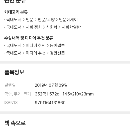
관련 분류
주
찾아보기
카테고리 분류
국내도서
인문
인문/교양
인문에세이
국내도서
사회 정치
사회학
사회학일반
수상내역 및 미디어 추천 분류
국내도서
미디어 추천
동아일보
국내도서
미디어 추천
경향신문
품목정보
발행일
2019년 07월 09일
쪽수, 무게, 크기
352쪽 | 572g | 145*210*23mm
ISBN13
9791164131860
책 속으로