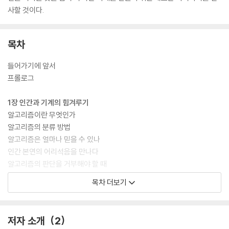
사할 것이다.
목차
들어가기에 앞서
프롤로그
1장 인간과 기계의 힘겨루기
알고리즘이란 무엇인가
알고리즘의 분류 방법
알고리즘은 얼마나 믿을 수 있나
인간 본연의 어리석음을 만나다
알고리즘의 판단을 거부해야 할 때
팽팽한 힘겨루기
목차 더보기
2장 전지전능한 데이터
티끌 모아 태산
저자 소개
2
목표 고객을 찾아라