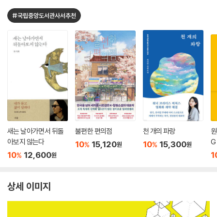
#국립중앙도서관사서추천
새는 날아가면서 뒤돌
불편한 편의점
천 개의 파랑
원
아보지 않는다
G
10
15,120
10
15,300
%
%
원
원
10
12,600
1
%
원
상세 이미지