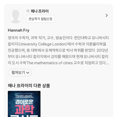
데이터의 서부 개척 시대
인간을 조종하라-케임브리지 애널리티카
저
해나 프라이
미세한 인간 조종의 힘
관심작가 알림신청
‘나를 평가하세요’
Hannah Fry
3장 알고리즘이 인간을 재판한다면
영국의 수학자, 과학 작가, 교수, 방송인이다. 런던대학교 유니버시티
행운의 벌금형
칼리지(University College London)에서 수학과 이론물리학을
사법 방정식
전공했으며, 동 대학에서 유체역학으로 박사 학위를 받았다. 2012년
집단지성의 알고리즘
부터 유니버시티 칼리지에서 강의를 해왔으며 현재 유니버시티 칼리
판사 대 기계의 판단
지 도시 수학The mathematics of cities 교수로 직임하고 있다.
다스베이더를 찾아라
그녀는 수학 모델을 이용해 인간의 행동 패턴부터 도시, 범죄 및 보
펼쳐보기
알고리즘의 ‘편견’
안, 의료 분석, 마케팅, 테러리즘, 운송 및 교통에 관한 패턴을 분석하
인간의 판단을 흐리는 요인들
고 있다. 수백만 조회 수를 기록한 테드TED 강연 『우리가 사랑에 대
해나 프라이
의 다른 상품
믹스 앤드 매치
해 착각하는 것들
4장 알고리즘은 내 몸을 알고 있다
데이터와 패턴
딥러닝 알고리즘의 탄생