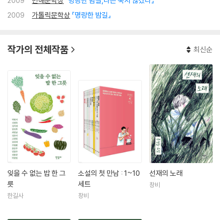
2009
만해문학상
『명랑한 밤길,나는 죽지 않겠다』
“나의 궁핍한 시절이 글이 될 수도 있다는 생각”을 떠올리며 작가의 길로
접어들게 된다. 소설가 공선옥은 작품 활동을 시작한 이후, 「목마른 계절」
2009
가톨릭문학상
『명랑한 밤길』
「우리 생애의 꽃」 등 개성있는 작품을 잇따라 발표하며 가진 자에게는 눈물
의 슬픔을, 없는 사람들에게는 희망의 기쁨을 안겨 주는 작가이다.
작가의 전체작품
최신순
화려한 정원에서 보호받고 주목받는 꽃보다는 눈에 잘 띄지 않는 바람 부
는 길가에서 피었다 지는 작은 꽃들에게 눈길을 보내온 작가는 작품 속에
서 주로 우리 사회의 소외된 이웃들의 삶, 특히 여성들의 끈질긴 생명력과
모성을 섬세하면서도 생동감 넘치는 언어로 담아내고 있다. 2002년 『멋진
한세상』이후 5년만에 내놓은 소설집 『명랑한 밤길』역시 그녀의 작품 경향
을 그대로 보여준다. 이 소설집 역시 전작들과 마찬가지로 세상의 중심이
아닌 변방에서 버둥거리는 여성들의 이야기를 다루었다.
『내가 가장 예뻤을 때』는 국내 최초로 온라인 독자 커뮤니티 문학동네에
일일연재되어, 화제를 모았으며, 가장 아픈 시대를 가장 예쁘게 살아내야
잊을 수 없는 밥 한 그
소설의 첫 만남 : 1~10
선재의 노래
했던 젊은이들의 고뇌를 생생하게 그려내었다. 스무 살 시기의, ‘사람들이
릇
세트
창비
많이 죽어간 한 도시’에서의 쓸쓸함과 달콤함에 관한 이야기이다. 『영란』
한길사
창비
에서는 가족의 빈자리를 견디며 꿋꿋이 살아가야 하는 인물들을 중심으로
그들이 일궈낼 수 있는 삶의 행복한 순간을 유려하고 따뜻하게 그려냈으