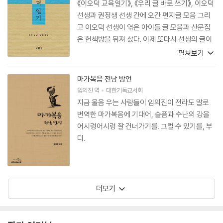
《이오덕 교육일기》, 《우리 글 바로 쓰기》, 이오덕
선생과 권정생 선생 간에 오간 편지글 모음 그리
고 이오덕 선생이 엮은 아이들 글 모음과 산문집
은 헌책방을 뒤져 샀다. 이제 또다시 선생의 글이
나온다 하니, 벌써부터 가슴이 설렌다. 그러고 보
펼쳐보기
니 나는 이오덕 선생의 골수 ‘팬’인 성싶다.
마가복음 전남 방언
임의진
역
대한기독교서회
지금 울음 우는 사람들이 임의진이 전라도 말로
번역한 마가복음에 기대어, 슬픔과 수난의 강을
어시렁어시렁 잘 건너가기를. 그럴 수 있기를, 부
디.
더보기