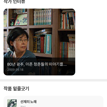
작가 인터뷰
80년 광주, 아픈 청춘들의 이야기를
사반세기만에 그리다 - 소설가 공선옥
2009.06.18.
작품 밑줄긋기
선재의 노래
창비