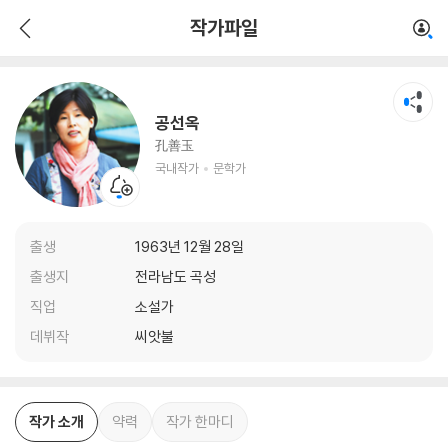
공선옥
작가파일
국내작가
문학가
공선옥
孔善玉
국내작가
문학가
출생
1963년 12월 28일
출생지
전라남도 곡성
직업
소설가
데뷔작
씨앗불
작가 소개
약력
작가 한마디