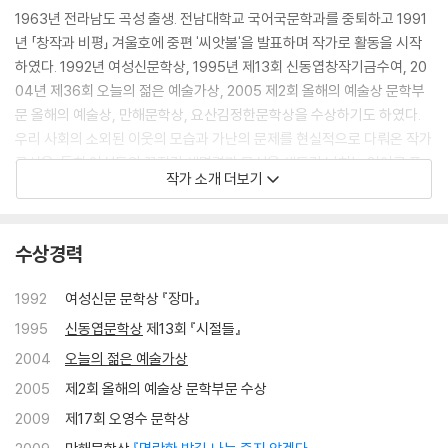
1963년 전라남도 곡성 출생. 전남대학교 국어국문학과를 중퇴하고 1991
년 「창작과 비평」 겨울호에 중편 '씨앗불'을 발표하며 작가로 활동을 시작
하였다. 1992년 여성신문학상, 1995년 제13회 신동엽창작기금수여, 20
04년 제36회 오늘의 젊은 예술가상, 2005 제2회 올해의 예술상 문학부
문 올해의 예술상, 만해문학상, 요산김정한문학상을 수상하기도 하였다.
우리 사회의 소외된 이웃의 모습과 가난의 문제를 현실적으로 다뤄온 작가
공선옥. 특히 여성들의 끈질긴 생명력과 모성을 생동감 넘치는 언어로 표
작가 소개 더보기
현해 내는 소설가이다.
"근대에 태어났지만 전근대적인 삶을 살았다"고 전하는 작가의 음성은 유
수상경력
년시절 아버지는 밖으로 나돌고, 세 자매가 생존을 위해 뛰어야 했던 상황
에서 둘째 딸의 책무를 지닌 채 "같은 연배 또래들이라고 해서 같은 시대를
1992
여성신문 문학상
『장마』
사는 것은 아님"을 깨닫는다. 참외 파는 소녀이기도 했으며, 입학만 한 상
1995
신동엽문학상
제13회
『시절들』
태에서 무학점 학생으로 남아야 했고, 빚에 쫓겨 다니는 아버지, 몸이 불편
한 어머니의 병간호가 작가 공선옥에게 주어진 삶의 조건이었다.
2004
오늘의 젊은 예술가상
2005
제2회 올해의 예술상 문학부문 수상
공장을 떠돌며 위장 취업자가 아닌, 대학생 출신 생계 취업자였으며, 나중
2009
제17회 오영수 문학상
에는 고속버스, 관광버스, 직행버스를 전전하며 안내양을 하던 어느 날