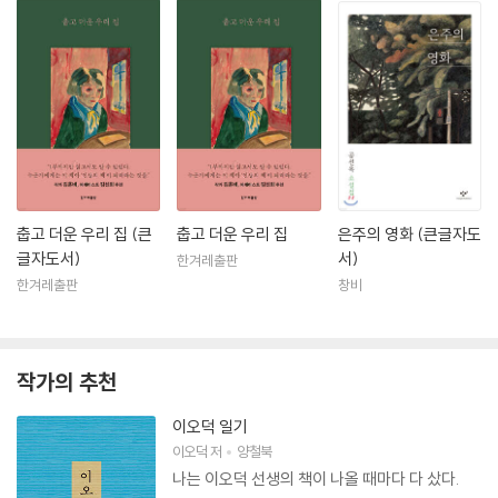
며, 『꽃 같은 시절』은 삶의 터전을 위협받는 사람들, 철저하게 이 사회의
'약자'로 살아가고 있는 그들의 꽃 같은 싸움을 담고 있다.
소설집 『피어라 수선화』, 『내 생의 알리바이』, 『멋진 한세상』, 『명랑한 밤
길』, 『나는 죽지 않겠다』, 장편소설 『유랑가족』, 『내가 가장 예뻤을 때』,
『영란』, 『꽃 같은 시절』, 『그 노래는 어디서 왔을까』 등이 있다.
춥고 더운 우리 집 (큰
춥고 더운 우리 집
은주의 영화 (큰글자도
글자도서)
서)
한겨레출판
한겨레출판
창비
작가의 추천
이오덕 일기
이오덕
저
양철북
나는 이오덕 선생의 책이 나올 때마다 다 샀다.