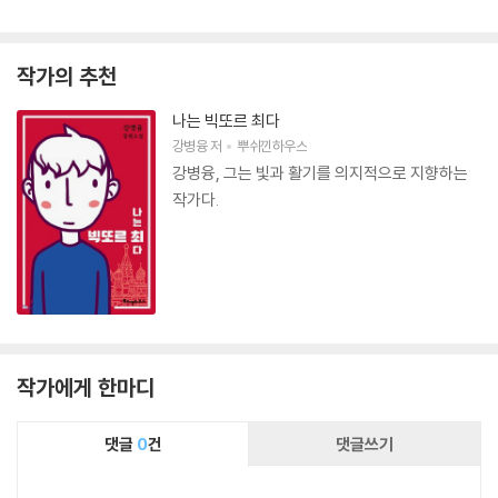
작가의 추천
나는 빅또르 최다
강병융
저
뿌쉬낀하우스
강병융, 그는 빛과 활기를 의지적으로 지향하는
작가다.
작가에게 한마디
댓글
0
건
댓글쓰기