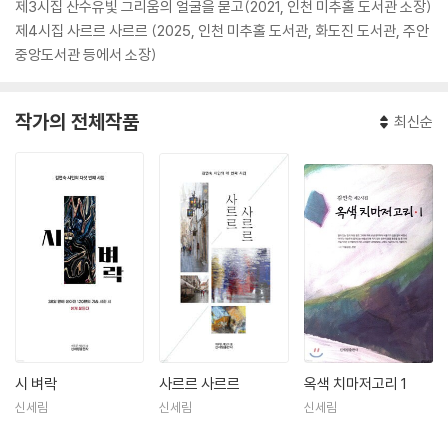
제3시집 산수유빛 그리움의 얼굴을 묻고(2021, 인천 미추홀 도서관 소장)
제4시집 사르르 사르르 (2025, 인천 미추홀 도서관, 화도진 도서관, 주안
중앙도서관 등에서 소장)
작가의 전체작품
최신순
시 벼락
사르르 사르르
옥색 치마저고리 1
신세림
신세림
신세림