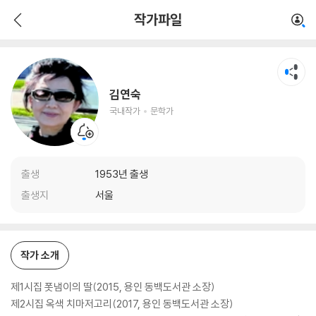
김연숙
작가파일
국내작가
문학가
김연숙
국내작가
문학가
출생
1953년 출생
출생지
서울
작가 소개
제1시집 폿냄이의 딸(2015, 용인 동백도서관 소장)
제2시집 옥색 치마저고리(2017, 용인 동백도서관 소장)