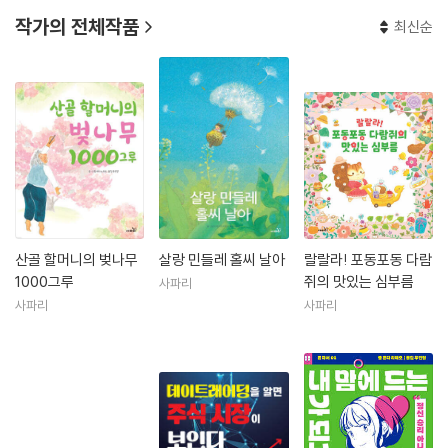
작가의 전체작품
최신순
산골 할머니의 벚나무
살랑 민들레 홀씨 날아
랄랄라! 포동포동 다람
1000그루
쥐의 맛있는 심부름
사파리
사파리
사파리