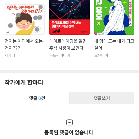
먼지는 어디에서 오는
데이트레이딩을 알면
내 맘에 드는 내가 되고
거지???
주식 시장이 보인다
싶어
사파리
두드림미디어
오유아이
작가에게 한마디
댓글
0
건
댓글쓰기
등록된 댓글이 없습니다.