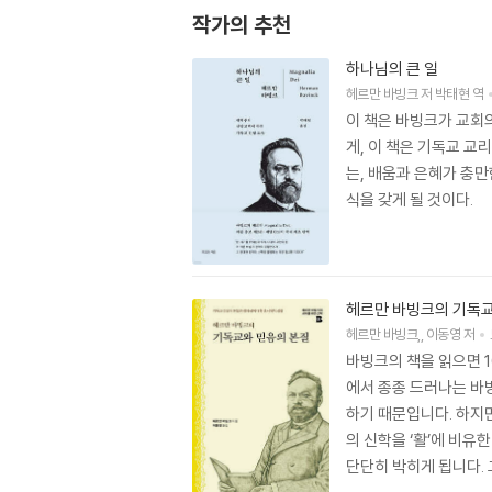
작가의 추천
하나님의 큰 일
헤르만 바빙크
저
박태현
역
이 책은 바빙크가 교회
게, 이 책은 기독교 교
는, 배움과 은혜가 충만
식을 갖게 될 것이다.
헤르만 바빙크의 기독교
헤르만 바빙크
,
이동영
저
바빙크의 책을 읽으면 1
에서 종종 드러나는 바
하기 때문입니다. 하지
의 신학을 ‘활’에 비유
단단히 박히게 됩니다. 