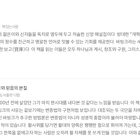
복있는사람
의 젊은이와 신자들을 독자로 염두에 두고 저술한 신앙 해설집이다. 방대한 『개
리의 정수를 친근하고 명료한 언어로 맛볼 수 있는 기회를 제공한다. 바빙크라는 
한 보고(寶庫)다. 이 책을 읽는 이들은 모두 하나님과 계시, 창조와 구원, 그리
와 믿음의 본질
도서출판 다함
00년 전에 살았던 그가 마치 현시대를 내다본 것 같다는 느낌을 받습니다. 이 책
빙크의 사유는 겉보기에는 변증법의 구현처럼 보입니다. 대조되는 두 극단을 차례
만 바빙크가 추구한 방법론은 변증법이 아니라 성경적 종합이라 불러야 마땅합니
한 적이 있습니다. 활시위를 당기면 활대의 양쪽은 팽팽한 힘으로 휘어져 가는데,
그 한쪽을 없애고자 하는 사람은 오히려 활 자체를 못 쓰게 만들 것입니다. 이와