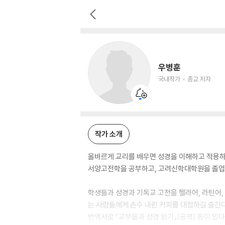
우병훈
국내작가
종교 저자
우병훈
국내작가
종교 저자
작가 소개
올바르게 교리를 배우면 성경을 이해하고 적용하
서양고전학을 공부하고, 고려신학대학원을 졸업했
학생들과 성경과 기독교 고전을 헬라어, 라틴어,
는 사람들에게 손수 내린 커피를 대접하길 즐긴다. 저
번역서로 『교부들과 성경 읽기』(공역) 등이 있다