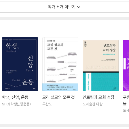
작가 소개 더보기
학생, 신앙, 운동
교리 설교의 모든 것
멘토링과 교회 성장
구원
물
SFC(학생신앙운동)
두란노
도서출판 다함
도서