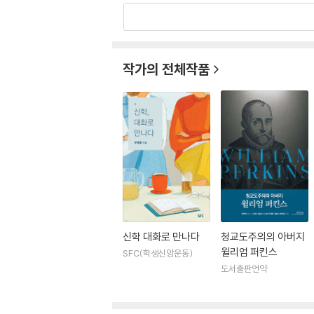
작가의 전체작품
신학 대화로 만나다
청교도주의의 아버지
윌리엄 퍼킨스
SFC(학생신앙운동)
도서출판언약