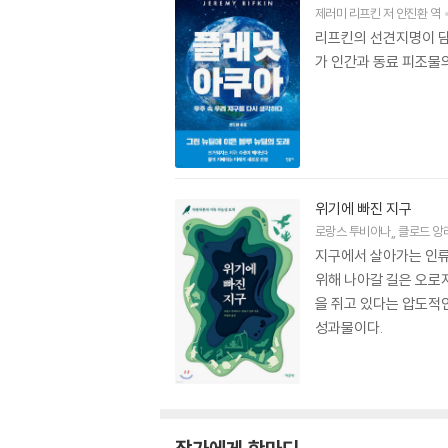
제러미 리프킨
저
안진환
역
리프킨의 선견지명이 담
가 인간과 동료 피조물
위기에 빠진 지구
로랑스 투비아나
,
클로드 앙
지구에서 살아가는 인류
위해 나아갈 길은 오로
을 쥐고 있다는 압도적인
성과물이다.