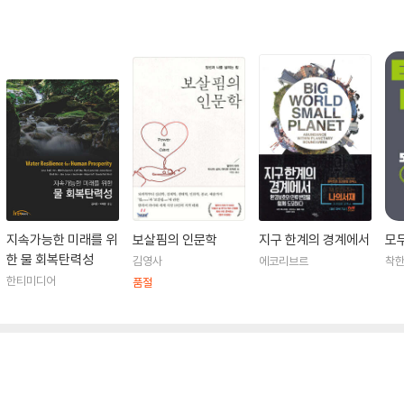
지속가능한 미래를 위
보살핌의 인문학
지구 한계의 경계에서
모
한 물 회복탄력성
김영사
에코리브르
착
한티미디어
품절