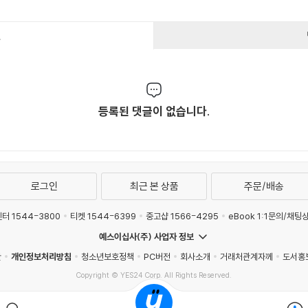
건
등록된 댓글이 없습니다.
로그인
최근 본 상품
주문/배송
터 1544-3800
티켓 1544-6399
중고샵 1566-4295
eBook 1:1문의/채팅
예스이십사(주) 사업자 정보
관
개인정보처리방침
청소년보호정책
PC버전
회사소개
거래처관계자께
도서홍
Copyright © YES24 Corp. All Rights Reserved.