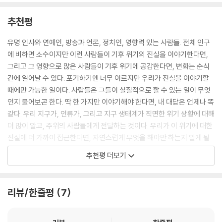
다. 이 한계 내에서만 인류는 생존하고 문명을 발전시킬 수 있다. 반면 이
한계를 넘어서면 인류가 생존할 수 있는 지구 여건이 우리 욕망보다 먼저
추천평
고갈될 것이다. 아직 미래는 정해지지 않았고 여전히 우리 손에 달려 있다.
미래가 어떻게 될지는 앞으로 10년 동안 인류가 지구 위험 한계를 어떻게
유명 인사와 연예인, 방송과 언론, 정치인, 영향력 있는 사람들. 전체 인구
다루느냐에 따라 달라진다.?조천호(대기 과학자, 경희 사이버 대학교 기
에 비하면 소수이지만 이런 사람들이 기후 위기의 진실을 이야기한다면,
후 변화 특임 교수, 전 국립기상과학원장)
그리고 그 영향으로 많은 사람들이 기후 위기에 공감한다면, 변화는 순식
간에 일어날 수 있다. 포기하기엔 너무 이르지만 우리가 진실을 이야기할
매년 기록적인 폭염과 폭우가 반복되는 현상이 전 세계적으로 심화하고 있
때에만 가능한 일이다. 사람들은 그들이 실질적으로 할 수 있는 일이 무엇
다. 기후 위기 문제는 처음 밝혀진 이후부터 오랫동안 논쟁거리였다. 금성
인지 물어보곤 한다. 딱 한 가지만 이야기해야 한다면, 내 대답은 언제나 똑
대기의 온실 효과를 발견한 칼 세이건부터 2021년 노벨 물리학상을 기후
같다. 우리 지구가, 인류가, 그리고 지구 생태계가 직면한 위기 상황에 대해
변화 모델링 연구에 수여한 노벨상 위원회까지 전 세계 과학계의 대부분은
더 많이 알고, 주위의 사람들에게 전달하는 것이다. 우리가 이 위기에 대한
산업 혁명 이후 인간의 활동으로 인한 전 지구 규모의 기후 온난화를 명확
진실에 더 가까이 접근한다면, 자연스럽게 무엇을 해야만 하는지 알게 될
한 사실이자 인류의 미래를 위협하는 위험을 명확하게 인식하고 경고를 발
것이란 믿음이 있기 때문이다. 과학이 발견하고 정리하는 지식과 사실 속
추천평 더보기
령해 왔음에도 불구하고 개인과 기업에서 세력과 국가에 이르기까지 이 문
에 우리의 희망이 있다. 그리고 이런 지식이 빠르게 확산한다면 희망의 크
제와 이해 관계를 가진 많은 이들이 기후 온난화를 부정해 왔고, 전 지구적
기도 커질 것이다. 이제 독자들의 시간이다. 나처럼 독자들도 기후 위기 극
기후 행동을 방해해 왔다. 하지만 이제 기후 온난화는 과학이 된 지 오래이
복의 과학을 모색하는 이 책을 통해 진정한 희망을 찾기 바란다.
리뷰/한줄평
7
고, 온난화를 막을 탄소 중립과 같은 기후 행동은 경제 문제이자 정치 문제
- 그레타 툰베리 (환경 활동가)
이며 지구 시민으로서의 의무가 되었다.