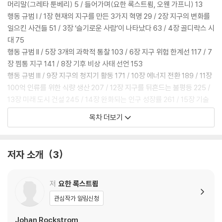
머리말(그레타 툰베리) 5 / 들어가며(요한 록스트룀, 오웬 가프니) 13
행동 규범 I / 1장 현재의 지구를 만든 3가지 혁명 29 / 2장 지구의 변화를
일으킨 사건들 51 / 3장 ‘슬기로운 사람’이 나타났다 63 / 4장 골디락스 시
대 75
행동 규범 II / 5장 3개의 과학적 통찰 103 / 6장 지구 위험 한계선 117 / 7
장 찜통 지구 141 / 8장 기후 비상 사태 선언 153
행동 규범 III / 9장 지구의 청지기 활동 171 / 10장 에너지 전환 189 / 11장
100억 인류를 위한 식량 생산 207 / 12장 지구를 뒤흔드는 불평등 225 /
13장 미래 도시 건설 245 / 14장 완화되는 인구 성장률 261 / 15장 기술
의 세계를 길들여라 271 / 16장 지구 위험 한계선과 글로벌 경제 289 / 17
목차 더보기
장 지구 회복을 위한 정치와 정책 315 / 18장 혼돈의 10년 329 / 19장 슬
기로운 지구 생활 353
후주 367 / 참고 문헌 373 / 감사의 말 385 / 옮긴이 후기 387 / 찾아보
저자 소개
3
기 390 / 도판 저작권 398
저
요한 록스트룀
관심작가 알림신청
Johan Rockstrom