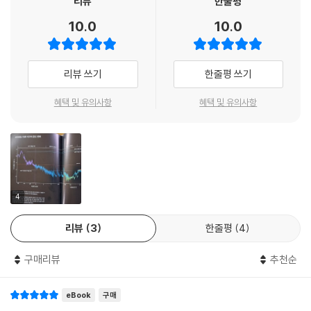
리뷰
한줄평
기후 위기를 해결하려면 2050년 탄소 중립 달성은 ‘불가능’이 아니라 ‘불
기후 위기를 둘러싼 과학자들과 활동가들의 최전선에서 어떤 일이 벌어지
가피’해야 한다. 2030년까지 탄소 배출량을 반으로 줄여야 하고, 동시에
10.0
10.0
고 있는지, 이데올로기에 편향된 환경 근본주의적 주장이 아니라, 인류 생
지금 80억 명에서 100억 명으로 증가하는 인구를 먹여 살릴 수 있는 식량
존의 전제 조건을 되돌아보고 지속 가능한 발전의 한계를 살펴보고, 전 지
시스템을 구축해야 한다. 인류의 안전한 생존은 앞으로 10년이 결정적이
구적 규모로, 지질학적 규모로 급격하게 변화하는 지구 환경 속에서 번영
다. 화석 연료 기반의 문명에서 벗어나 생태계를 지키는 담대한 전환(Gre
리뷰 쓰기
한줄평 쓰기
과 평화, 자유와 평등을 누릴 수 있는 합리적인 길을 모색하는 과학적인 방
at Transformation)을 해야만 한다. 기후 위기는 지금 체계에서 일부를
법이 무엇인지 살펴보는 책이 ㈜사이언스북스에서 출간되었다.
혜택 및 유의사항
혜택 및 유의사항
고친다고 해결되지 않는다. 세상을 바꾸어야 해결할 수 있는 문제다. 우리
는 기후 위기로 인한 파멸의 원인과 대응 방안을 알고 있기 때문에 파멸은
스웨덴 스톡홀름 회복력 센터(Stockholm Resilience Centre)의 창립
일어나게 될 결론이 아니라 선택일 뿐이다. 지금처럼 계속 살 것인지, 아니
자이자 활동가인 지구 과학자 요한 록스트룀(Johan Rockstrom)과 오
면 깨달은 대로 살 것인지를 결정해야 하는 갈림길에 서 있다. 이 결정은 인
웬 가프니(Owen Gaffney)가 쓴 『브레이킹 바운더리스: 기후 위기를 극
류가 공존할 것인지 공멸할 것인지를 가르게 될 것이다.
복하기 위한 담대한 과학(Breaking Boundaries: The Science of Ou
r Planet)』이 바로 그 책이다. 2009년 요한 록스트룀의 연구팀이 발표한
4
기후 위기가 영향을 미치는 대기, 물, 생태계는 모든 사람이 누릴 권리를 가
‘지구 위험 한계선(Planetary Boundaries)’ 개념은 인류 생존에 치명적
진 공공재이며 현재와 미래 모든 사람의 공유재이다. 자원이 순환되고 에
역할을 할 수도 있는 9가지 요소, 즉 기후 변화, 성층권 오존층, 대기 중 에
리뷰
3
한줄평
4
너지가 재생되는 세상에서만 우리는 생존할 수 있다. 한편 우리는 진퇴양
어로졸 농도, 해양 산성도, 질소와 인 같은 화학 물질의 생물-지질학적 순
난의 시대를 살고 있다. 전 세계적으로 경제 성장은 빈곤을 줄이지만, 불평
환, 담수 사용량, 토지 사용 형태, 생물 다양성, 신물질이 위험 상태에 있는
구매리뷰
추천순
등을 심화시키고 환경을 파괴하고 기후 위기를 일으킨다. 그렇다고 경제
지, 안전한 상태에 있는지 분석하는 틀이었다. 지구 온난화로 기후 변화마
성장의 속도를 늦춘다면 그 피해의 우선 대상자는 사회 극빈층이 될 것이
저 지구 위험 한계선을 깨고 위험 상태로 돌입하는 순간 안전 지대에 있는
eBook
구매
다. 기후 위기 시대에 우리 사회의 지향은 지금처럼 경제 성장이 아니라 공
한계선들마저 함께 무너질 것이다. 9가지 구획의 지표들은 환경 한계선의