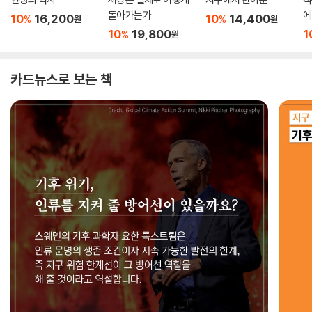
돌아가는가
에
10
16,200
10
14,400
%
%
원
원
10
19,800
1
%
원
카드뉴스로 보는 책