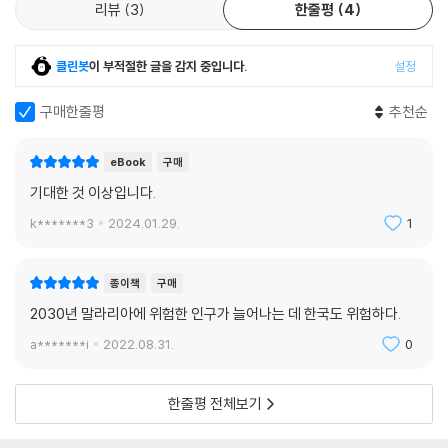
다. 우리의 관심은 과거의 오류가 아니라 미래의 전략이다.―본문에서
리뷰
3
한줄평
4
티핑 포인트는 무시무시한 의미를 내포한다. 우리가 이 지점을 넘어서면,
기후 환경은 통제 불능의 상태에 빠지기 때문이다. 빙하가 녹아서 바닷물
이 책의 저자들은 글로벌 기후 과학 분야에서 1급 학자이며, 기후 위기 및
클린봇
이 부적절한 글을 감지 중입니다.
설정
과 합쳐지면, 우리가 할 수 있는 것은 없다고 봐야 한다.
탄소 제로 관련 글로벌 정책 분야에서 막강한 영향력을 가진 저명 인사다.
저자 소개에 명시된 대로 요한 록스트룀은 지구 대기의 이산화탄소 농도가
- 제임스 한센 (전 NASA 연구원)
구매한줄평
추천순
320피피엠이던 시절(1965년)에 태어났으며 오웬 가프니가 태어날 무렵
(1969년) 이산화탄소 농도는 324피피엠이 되었다. 그리고 지난해에 이
eBook
구매
수치는 416피피엠을 기록할 정도로 기후 변화는 지구의 위험 한계선에 대
기대한 것 이상입니다.
한 가장 강렬한 위협으로 다가왔다.?
k*******3
2024.01.29.
1
요한 록스트룀은 지구 규모의 지속 가능성 분야에서 국제적으로 유명한 스
웨덴 출신 환경 과학자이다. 스톡홀름 회복력 센터의 공동 설립자이자 소
종이책
구매
장으로서 12년간 재직했고, 2018년 10월부터 독일에 본부를 둔 포츠담 기
2030년 말라리아에 위험한 인구가 늘어나는 데 한국도 위험하다.
후 영향 연구소 소장으로 일하고 있다. 동시에 독일 포츠담 대학교와 스웨
덴 스톡홀름 대학교에서 글로벌 지속 가능성을 주제로 연구하며 가르치고
a*******i
2022.08.31.
0
있다. 지구 환경이 급격하게 변화하는 와중에 인류가 안전하게 생존할 수
있는 전제 조건과 한계를 과학적으로 파악할 수 있게 해 줄 ‘지구 위험 한계
한줄평 전체보기
선’이라는 새로운 개념을 고안해 냈고, 과학적으로 정식화했다.