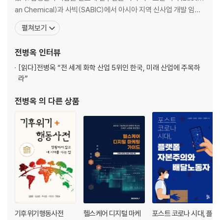
an Chemical)과 사빅(SABIC)에서 아시아 지역 신사업 개발 임원
을 역임했다. 기술마케팅연구소 대표, 바이오마케팅랩 최고 전략 책
펼쳐보기
임자로 있으며, 고려사이버대학교 융합정보대학원 외래 교수, 《사이
언스 타임즈》 편집위원, 생태적지혜연구소 학술위원으로 활동하고
전병옥
인터뷰
있다. 『스타트업 마케팅 가이드』, 『헬스케어
[읽다]
전병옥 “전 세계 화학 산업 5위인 한국, 미래 산업에 주목하
라”
전병옥
의 다른 상품
기후위기행동사전
헬스케어 디지털 마케
포스트 코로나 시대, 플