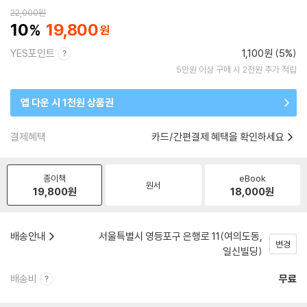
22,000
원
10
19,800
YES포인트
1,100원 (5%)
5만원 이상 구매 시 2천원 추가 적립
앱 다운 시 1천원 상품권
결제혜택
카드/간편결제 혜택을 확인하세요
종이책
eBook
원서
19,800
원
18,000
원
배송안내
서울특별시 영등포구 은행로 11(여의도동,
변경
일신빌딩)
배송비
무료