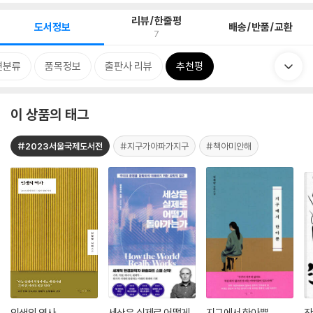
리뷰/한줄평
도서정보
배송/반품/교환
7
련분류
품목정보
출판사 리뷰
추천평
이 상품의 태그
#2023서울국제도서전
#지구가아파가지구
#책아미안해
인생의 역사
세상은 실제로 어떻게
지구에서 한아뿐
작