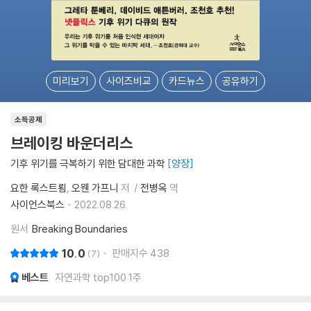
미리보기
사이즈비교
카드뉴스
공유하기
소득공제
브레이킹 바운더리스
기후 위기를 극복하기 위한 담대한 과학
양장
요한 록스트룀
오웬 가프니
저
전병옥
역
사이언스북스
2022.08.26.
원서
Breaking Boundaries
10.0
판매지수
438
7
베스트
자연과학 top100 1주