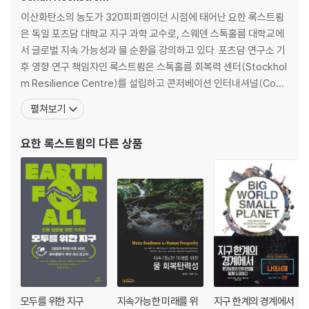
이산화탄소의 농도가 320피피엠이던 시점에 태어난 요한 록스트룀
은 독일 포츠담 대학교 지구 과학 교수로, 스웨덴 스톡홀름 대학교에
서 글로벌 지속 가능성과 물 순환을 강의하고 있다. 포츠담 연구소 기
후 영향 연구 책임자인 록스트룀은 스톡홀름 회복력 센터(Stockhol
m Resilience Centre)를 설립하고 콘저베이션 인터내셔널(Cons
ervation International) 수석 연구원으로 다양한 연구를 진행 중이
펼쳐보기
다. 지구 과학에 대한 연구를 [네이처], [사이언스] 등에 싣고 TED 강
연에 4차례 출연했다. 국제적 연구 네트워크 지구 위원회(Earth Co
요한 록스트룀
의 다른 상품
mmissio
모두를 위한 지구
지속가능한 미래를 위
지구 한계의 경계에서