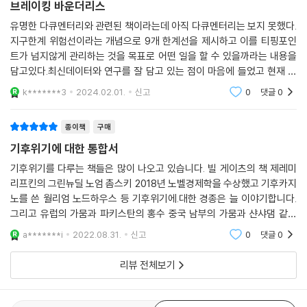
브레이킹 바운더리스
정한 부의 분배에 맞추어야 한다. 그래야 사회 구성원 간의 신뢰도가 높아
위험 수위로 치닫고 있는 미래 지구를 향한 과학의 전조등이자 미래 세대
유명한 다큐멘터리와 관련된 책이라는데 아직 다큐멘터리는 보지 못했다.
질 것이고, 결과적으로 기후 위기에 대응할 수 있는 합리적인 정책 결정에
의 권리, 즉 행복을 추구할 권리와 이를 위한 자원의 확보를 보장하는 가드
지구한계 위험선이라는 개념으로 9개 한계선을 제시하고 이를 티핑포인
합의를 할 수 있다.?
레일과도 같다.
트가 넘지않게 관리하는 것을 목표로 어떤 일을 할 수 있을까라는 내용을
담고있다.최신데이터와 연구를 잘 담고 있는 점이 마음에 들었고 현재 상
인류는 위기에서 이를 극복하는 과정에서 더 큰 도약을 해 왔다. 지금 바로
2018년 8월, 기후 대책 마련을 촉구하며 전 세계 10대들이 동참한 ‘미래를
태뿐만 아니라 나아가야 할 방향에 대해서도 이야기하고 있어서 귀한 책이
k*******3
2024.02.01.
신고
0
댓글
0
그래야 할 때이다. 우리는 기후 위기를 처음 인식한 세대이자 그 위기를 막
위한 금요일’ 운동으로 발전하는 학교 파업 1인 시위를 시작한 그레타 툰베
었다.
을 수 있는 마지막 세대이다. 이때 지구 위험 한계를 넘지 않는 것은 여러
리(Greta Thunberg)가 서문을 쓴 이 책은 생태학자 데이비드 애튼버러
돌파구 중 ‘하나’가 아니라 ‘유일’한 길이다.
종이책
구매
가 해설을 맡은 넷플릭스 환경 다큐멘터리 「브레이킹 바운더리: 지구의 과
학」(2021년)의 원작으로서 록스트룀과 가프니의 연구와 신념의 정수를
- 조천호 (대기 과학자, 경희 사이버 대학교 기후 변화 특임 교수, 전 국립기상과학원
기후위기에 대한 통합서
담아낸 책이다. 비영리 환경 단체 글로바이아(Globaia)에서 작성한 16페
장)
기후위기를 다루는 책들은 많이 나오고 있습니다. 빌 게이츠의 책 제레미
이지의 컬러 도판과 지도 이미지들은 최신 연구 성과의 핵심을 한눈에 살
리프킨의 그린뉴딜 노엄 촘스키 2018년 노벨경제학을 수상했고 기후카지
펴볼 수 있도록 도와주고 있다. 또한 국립기상과학원장을 지낸 조천호 경
노를 쓴 월리엄 노드하우스 등 기후위기에.대한 경종은 늘 이야기합니다.
우리는 저탄소 사회로 이동할 것이다. 자연 이 우리를 그렇게 내몰 것이기
희 사이버 대학교 기후 변화 특임 교수가 강력히 추천하는 책이기도 하다.
그리고 유럽의 가뭄과 파키스탄의 홍수 중국 남부의 가뭄과 샨샤댐 같은
때문이다. 정책이 우리를 안내해 인류가 스스로 움직일 수도 있을 것이다.
곳들의 발전량 부족으로 멈춘 공장들 에너지문제를 겪고 내년은 식량문제
만약 스스로 움직이지 않고, 자연이 우리를 내몬다면, 우리는 엄청난 희생
a*******i
2022.08.31.
신고
0
댓글
0
를 겪을 것입니다.
지구 위험 한계선과 인류세 방정식의 창시자가 들려주는
을 치르게 될 것이다.
미래 문명의 과학과 세계관!
리뷰 전체보기
- 크리스티아나 피게레스 (기후 변화에 관한 유엔 기본 협약(UNFCCC) 전 집행 위
원장이자 글로벌 낙관주의의 공동 위원장)
우리는 인류가 지나왔던 경로를 과감하게 탈피해 새로운 경로를 찾아야 한