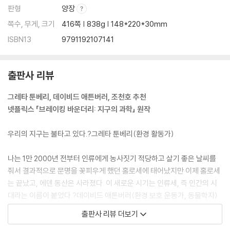
판형
양장
쪽수, 무게, 크기
416쪽 | 838g | 148*220*30mm
ISBN13
9791192107141
출판사 리뷰
그레타 툰베리, 데이비드 애튼버러, 조천호 추천
넷플릭스 「브레이킹 바운더리: 지구의 과학」 원작
우리의 지구는 불타고 있다.?그레타 툰베리(환경 활동가)
나는 1만 2000년 전부터 인류에게 농사짓기 적당하고 살기 좋은 날씨를
줘서 결과적으로 문명을 꽃피우게 했던 홀로세에 태어났지만 이제 홀로세
는 끝났고, 에덴 동산은 사라졌다. 이 새로운 시기는 인류세, 즉 인간의 시
대라는 이름이 붙었다.?데이비드 애튼버러(환경 보호 운동가, 동물학자)
출판사 리뷰 더보기
지구 위험 한계는 오늘날 지구 위기를 이해하는 데 있어 핵심적인 개념이