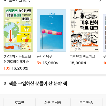
록스트룀은 스톡홀름에서 열린 지구 규모 지속 가능성에 관한 노벨상 수상
자 심포지엄의 의장을 맡기도 했다. 또한 유럽과 미국의 정?재계에서 기후
위기 및 탄소 중립과 관련해서 막강한 영향력을 발휘하는 기구들인 EAT
재단(EAT Foundation), KR 재단(KR Foundation), 글로벌 챌린지스
재단(Global Challenges Foundation), 지구 연합(Earth League),
미래 지구(Future Earth), 어스 커미션(Earth Commission) 등의 임원
이자 펠로로 활동 중이며, 세계 경제 포럼, 유엔 총회, 유엔 지속 가능 개발
솔루션 네트워크(SDSN), 유엔 기후 변화 협약(UNFCCC)에 강연자 또는
조직자로 활약했고, 유럽 투자 은행(EIB)의 자문 그룹에서 정규 멤버로 활
동하며 탄소 중립 선언 이후 유럽 사회의 정계, 재계, 시민 사회 등 각계에
생명과학의 눈으로 보
공기의 탐구
기후 변화 팩트 체크
구
다양한 조언과 제안을 내놓고 있다.
면 기후의 미래가 바뀐
5
15,960
18,000
1
%
원
원
다
10
16,200
%
원
공저자인 오웬 가프니 역시 기후 변화, 지구 환경 과학 분야에서 높은 평가
를 받는 과학자이자 활동가이다. 특히 2017년에 발표한 ‘인류세 방정식’으
이 책을 구입하신 분들이 산 분야 책
로 유명세를 탔다. 산업 혁명의 이전과 이후, 지구 환경의 변화가 완전히 바
뀌었다는 것을, 다시 말해 인류가 소행성 충돌 같은 지구 규모의 변화를 일
으킬 수 있는 권능을 획득했다는 것을 단 하나의 수식으로 설명하는 인류
세 방정식을 발표해 2000년 폴 크루첸이 인류세라는 아이디어를 내놓은
로그인
최근 본 상품
주문/배송