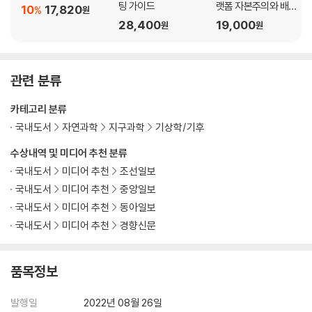
팅 가이드
랫폼 자본주의와 배달
10
17,820
%
원
노동자
28,400
19,000
원
원
관련 분류
카테고리 분류
국내도서
자연과학
지구과학
기상학/기후
수상내역 및 미디어 추천 분류
국내도서
미디어 추천
조선일보
국내도서
미디어 추천
중앙일보
국내도서
미디어 추천
동아일보
국내도서
미디어 추천
경향신문
품목정보
발행일
2022년 08월 26일