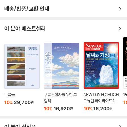
이 한계선을 지켜 그 범위 안에서 활동한다면 인류를 절멸시킬 수도 있는
배송/반품/교환 안내
지구 환경 변화를 회피할 수 있을지도 모른다는 이 개념을 록스트룀은 28
명의 저명한 과학자로 이루어진 국제 조직 지구 연합(Earth League)와
함께 2009년 논문으로 발표한 바 있다. 이 논문에서 록스트룀은 인류의
이 분야 베스트셀러
생존을 지원해 주는 전제 조건이 되는 시스템을 9가지로 구분하고 각각의
한계선을 정의했다. 그리고 이 주제와 관련해서 150편이 넘는 논문을 발표
하기도 했다.
그의 이 지구 위험 한계선 연구는 2010년대 이후 점증되는 기후 위기와 함
께 폭발적인 관심을 모았고, 분석 회사 클래리베이트(Clarivate)는 그를
최근 10년 동안 해당 분야에서 가장 많이 인용된 상위 1퍼센트의 연구자로
선정해 발표하기도 했다. 유럽 기후 위기 관련 연구와 정부 정책 등에서 막
강한 영향력을 발휘하는 그는 2009년에 과학과 사회를 이어주는 공로로
《포커스》에서 선정하는 ‘올해의 스웨덴 인’ 상을 수상했다. 스웨덴의 환경
구름들
구름관찰자를 위한 그
NEWTON HIGHLIGH
1
경제 잡지 《밀료아크투엘트(Miljoaktuellt)》는 그를 환경 문제에서 스웨
림책
T 뉴턴 하이라이트 13
10
29,700
1
%
원
덴에서 두 번째로 영향력 있는 인물로 꼽기도 했고, 스웨덴의 대표 경제지
3 날씨와 기상
10
16,920
10
16,200
%
%
원
원
《벡칸스마페레르(VeckansAffarer)》는 2010년 그에게 ‘소셜 캐피탈리
스트’ 상을 수여하기도 했다.
이 분야 신상품