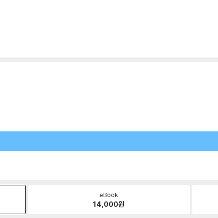
eBook
14,000
원