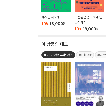
재즈를 시작해
미술관을 좋아하게 될
당신에게
10
18,000
%
원
10
18,000
%
원
이 상품의 태그
#2023서울국제도서전
#1일1교양
#내손