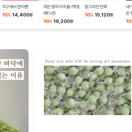
지구에서 한아뿐
작은 땅의 야수들 (백호
망그러진 만화
내가
에디션)
은 1
10
14,400
10
15,120
%
%
원
원
10
16,200
10
%
원