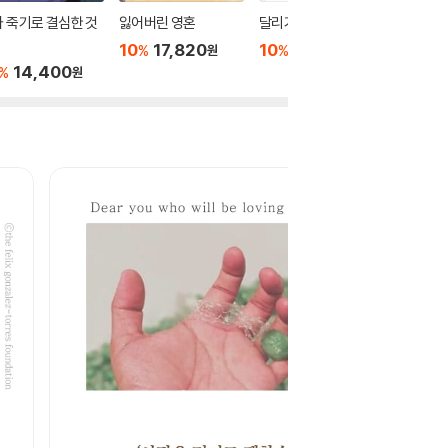
 죽기로 결심한 것
잃어버린 영혼
달리기의 과학
귀신도 
가게
10
17,820
10
22,500
%
%
원
원
14,400
10
1
%
%
원