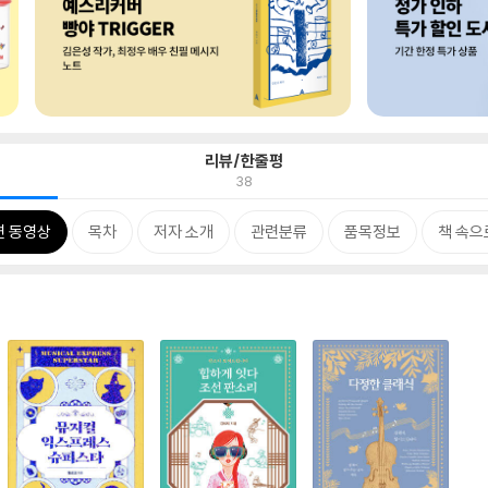
리뷰/한줄평
38
련 동영상
목차
저자 소개
관련분류
품목정보
책 속으