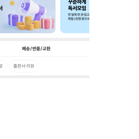
배송/반품/교환
로
출판사 리뷰