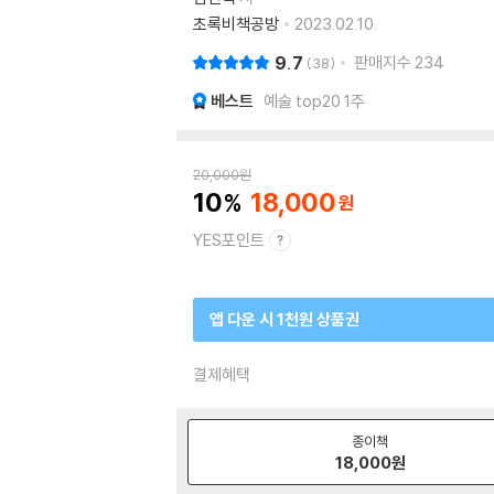
초록비책공방
2023.02.10.
9.7
판매지수
234
38
베스트
예술 top20 1주
20,000
원
10
18,000
YES포인트
앱 다운 시 1천원 상품권
결제혜택
종이책
18,000
원