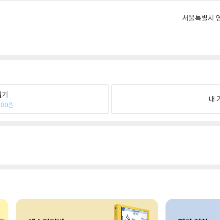
서울특별시 영
팔기
내 
000원