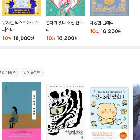
뮤지컬 익스프레스 슈
힙하게 잇다 조선 판소
다정한 클래식
퍼스타
리
10
16,200
%
원
10
18,000
10
16,200
%
%
원
원
안의미술관
#예술여행