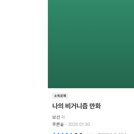
소득공제
나의 비거니즘 만화
보선
저
푸른숲
2020.01.30.