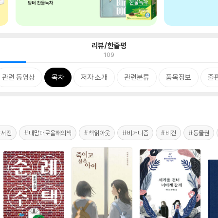
리뷰/한줄평
109
관련 동영상
목차
저자 소개
관련분류
품목정보
출
도서전
#내맘대로올해의책
#책읽아웃
#비거니즘
#비건
#동물권