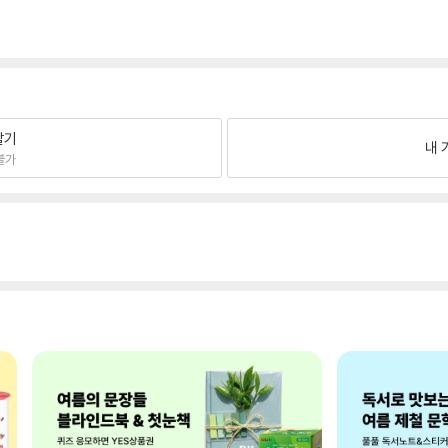
팔기
내 
불가