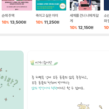
순례 주택
죽이고 싶은 아이
세계를 건너 너에게 갈
소
게
와 
10
13,500
10
11,250
%
%
원
원
10
12,150
10
%
원