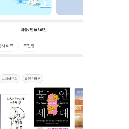
배송/반품/교환
판사 리뷰
추천평
#채식주의
#인스타툰