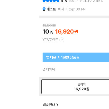
9.5
판매지수
2,454
109
베스트
에세이 top100 1주
18,800
원
10
16,920
YES포인트
앱 다운 시 1천원 상품권
결제혜택
종이책
16,920
원
배송안내