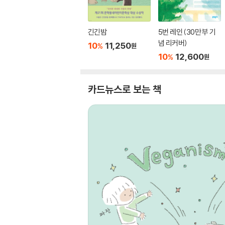
긴긴밤
5번 레인 (30만 부 기
념 리커버)
10
11,250
%
원
10
12,600
%
원
카드뉴스로 보는 책