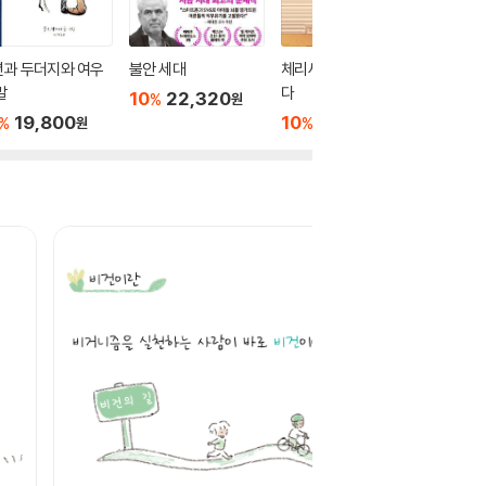
년과 두더지와 여우
불안 세대
체리새우 : 비밀글입니
비스킷
말
다
10
22,320
10
1
%
%
원
19,800
10
12,150
%
%
원
원