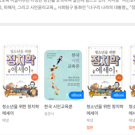
도록 이끌어주는 다양한 방안을 모색하며 실천에 힘쓰고 있다. 저서로 『시민교육론
사회, 피해자, 그리고 시민윤리교육』, 사회탐구 동화인 『너구리 나라의 대통령』, 『
청소년을 위한 정치학
한국 시민교육론
청소년을 위한 정치학
청
에세이
에세이
에
동문사
해냄
해냄
해
절판
절