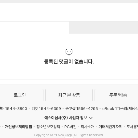
건
등록된 댓글이 없습니다.
로그인
최근 본 상품
주문/배송
터 1544-3800
티켓 1544-6399
중고샵 1566-4295
eBook 1:1문의/채팅
예스이십사(주) 사업자 정보
관
개인정보처리방침
청소년보호정책
PC버전
회사소개
거래처관계자께
도서홍
Copyright © YES24 Corp. All Rights Reserved.