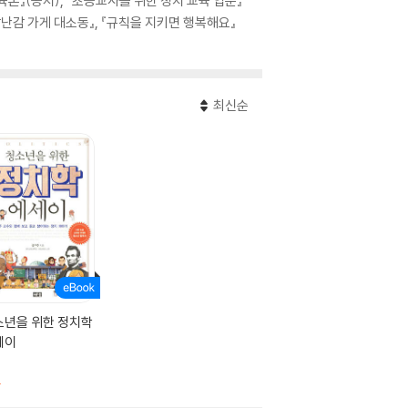
』(공저), 『초등교사를 위한 정치 교육 입문』
장난감 가게 대소동』, 『규칙을 지키면 행복해요』
최신순
소년을 위한 정치학
세이
냄
판