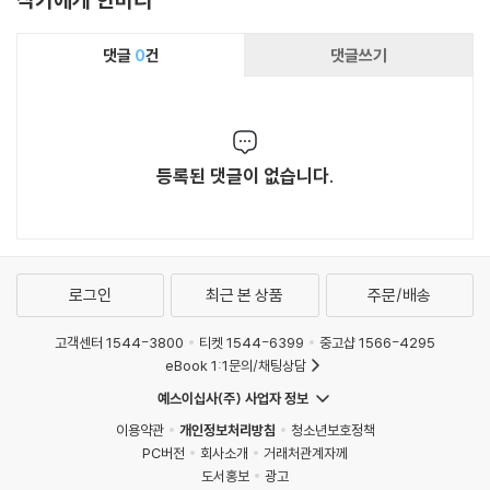
모른다. 그러나 킹은 능숙한 솜씨로 그것들을 한
데 붙여넣었고, 완성된 그림은 동물의 슬픔을 설
댓글
0
건
댓글쓰기
득력 있게 보여준다. 우리의 과학적 이해가 아직
완전하지 않기 때문에 캔버스에 여백이 많다는 느
낌을 받지만, 이 여백이 채워지는 것은 시간문제
다. 『동물은 어떻게 슬퍼하는가』는 동물을 사랑하
등록된 댓글이 없습니다.
는 사람에게도 과학자에게도 흥미로울 만한 매력
적인 책이다.
로그인
최근 본 상품
주문/배송
고객센터 1544-3800
티켓 1544-6399
중고샵 1566-4295
eBook 1:1문의/채팅상담
예스이십사(주) 사업자 정보
이용약관
개인정보처리방침
청소년보호정책
PC버전
회사소개
거래처관계자께
도서홍보
광고