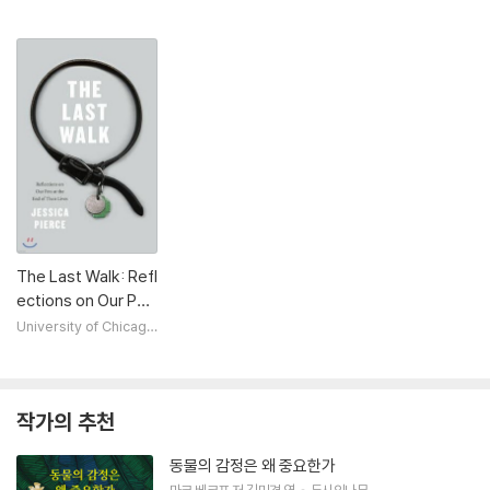
Press
ir Lives
The Last Walk: Refl
ections on Our Pet
s at the End of The
University of Chicago
Press
ir Lives
작가의 추천
동물의 감정은 왜 중요한가
마크 베코프
저
김민경
역
두시의나무