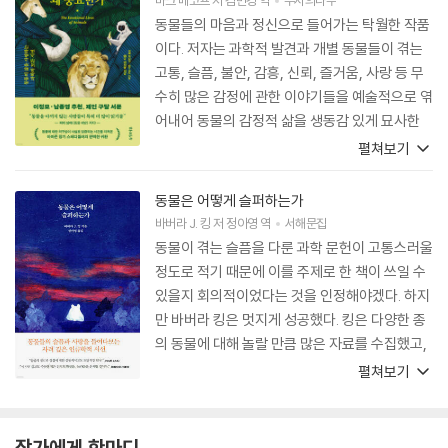
동물들의 마음과 정신으로 들어가는 탁월한 작품
이다. 저자는 과학적 발견과 개별 동물들이 겪는
고통, 슬픔, 불안, 감흥, 신뢰, 즐거움, 사랑 등 무
수히 많은 감정에 관한 이야기들을 예술적으로 엮
어내어 동물의 감정적 삶을 생동감 있게 묘사한
다. 이 책을 읽고 나면 당신은 달라져 있을 것이다.
펼쳐보기
동물은 어떻게 슬퍼하는가
바버라 J. 킹
저
정아영
역
서해문집
동물이 겪는 슬픔을 다룬 과학 문헌이 고통스러울
정도로 적기 때문에 이를 주제로 한 책이 쓰일 수
있을지 회의적이었다는 것을 인정해야겠다. 하지
만 바버라 킹은 멋지게 성공했다. 킹은 다양한 종
의 동물에 대해 놀랄 만큼 많은 자료를 수집했고,
그것들은 이 책에서 그가 말하고자 하는 바를 뒷
펼쳐보기
받침하고도 남는다. 이 책은 마치 킹이 독자들을
위해 만든 모자이크인 것만 같다. 어쩌면 그가 모
은 조각 하나하나는 그 자체로는 하찮은 것일지
작가에게 한마디