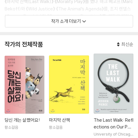
《마지막 산책(Last Walk)》 《Morality Play》를 썼다. 마크 베코프(Marc
Bekoff)와 《Wild Justice》 《The Animal’s Agenda》를, 조지 랜델스
(George Randels)와 《Contemporary Bioethics》를, 앤드루 제임스
작가 소개 더보기
턴(Andrew Jameston)과 《The Ethics of Environmentally Respo
nsible Health Care》를 공저했다.
작가의 전체작품
최신순
당신 개는 살쪘어요!
마지막 산책
The Last Walk: Refl
ections on Our Pet
황소걸음
황소걸음
s at the End of The
University of Chicago