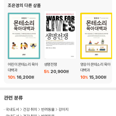
문화』, 『엄마는 누가 돌보지?』, 『습관의 감옥』, 『영유아 몬테소리 육
조은경
의 다른 상품
046 애완동물을 대변하며
아대백과』, 『엄
047 결론적으로 애완동물을 기르는 것은 윤리적인가?
어린이 몬테소리 육아
생명전쟁
영유아 몬테소리 육아
대백과
대백과
5
20,900
%
원
10
16,200
10
15,300
%
%
원
원
관련 분류
국내도서
건강 취미
반려동물
강아지