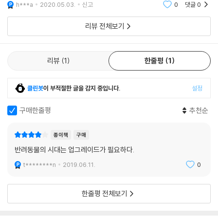
차의 일부분일 뿐인데도, 제목을 참 잘 선정했다는 생각이다. 약간 소설 제
h***a
2020.05.03.
신고
0
댓글
0
하면서 중요한 윤리적 문제를 발견할 것이다. 부드러운 유머와 강렬한 언
목 같지만
어로 우리의 동반자인 동물이 육체적으로나 감정적으로 가장 건강하게 살
리뷰 전체보기
수 있는 방법을 모색하는 이 책은 내면에서 밖을 바라보기 때문에 특히 감
동적이다. 반려동물 세 마리와 함께 사는 피어스는 많은 사람이 동물과 특
별한 방식으로 연결되기를 간절히 바라는 욕구와 느낌을 이해한다.
리뷰
1
한줄평
1
- 바버라 킹 (Barbara King, 《How Animal Grieve(동물은 어떻게 슬퍼하는
가)》 지은이)
클린봇
이 부적절한 글을 감지 중입니다.
설정
구매한줄평
추천순
종이책
구매
반려동물의 시대는 업그레이드가 필요하다.
t********n
2019.06.11.
0
한줄평 전체보기