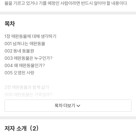
물을 기르고 있거나 기를 예정인 사람이라면 반드시 알아야 할 내용이다.
목차
1장 애완동물에 대해 생각하기
001 넘쳐나는 애완동물
002 동네 동물원
003 애완동물은 누구인가?
004 왜 애완동물인가?
005 오염된 사랑
2장 애완동물과 함께 살기
006 애완동물은 가족일까?
007 애완동물을 기르지 않는 이유
목차 더보기
008 애완동물 데리고 자기
009 쓰다듬어주세요
010 동물과 이야기하기
저자 소개
2
011 동물 치장 소동