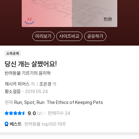
미리보기
사이즈비교
공유하기
소득공제
당신 개는 살쪘어요!
반려동물 기르기의 윤리학
제시카 피어스
저
조은경
역
황소걸음
2019.05.24.
원제
Run, Spot, Run: The Ethics of Keeping Pets
9.0
판매지수
24
2
베스트
반려동물 top100 19주