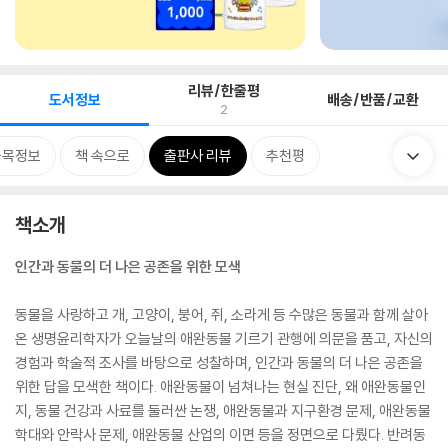
리뷰/한줄평
도서정보
배송/반품/교환
2
품목정보
책 속으로
출판사 리뷰
추천평
책소개
인간과 동물의 더 나은 공존을 위한 모색
동물을 사랑하고 개, 고양이, 붕어, 쥐, 소라게 등 수많은 동물과 함께 살아
온 생명윤리학자가 오늘날의 애완동물 기르기 관행에 의문을 품고, 자신의
경험과 학술적 조사를 바탕으로 성찰하며, 인간과 동물의 더 나은 공존을
위한 답을 모색한 책이다. 애완동물이 넘쳐나는 현실 진단, 왜 애완동물인
지, 동물 건강과 사료를 둘러싼 논쟁, 애완동물과 지구환경 문제, 애완동물
학대와 안락사 문제, 애완동물 산업의 이면 등을 정면으로 다뤘다. 반려동