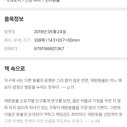
국내도서
건강 취미
반려동물
품목정보
발행일
2019년 05월 24일
쪽수, 무게, 크기
328쪽 | 143*207*30mm
ISBN13
9791186821367
책 속으로
지구에 사는 다른 동물의 운명은 그리 밝지 않은 반면, 애완동물은 어느 때
보다 엄청난 행운을 누리는 듯하다. --- p.11
애완동물 소유자별 인구통계 연구를 보면, 젊은 커플과 가정을 꾸린 지 얼
마 되지 않으며 자녀가 있는 가족이 애완동물을 가장 많이 기른다. 그런데
이들은 동물과 유대감이 약하고 책임감도 희박하다. 애완동물 산업계의 정
교한 마케팅 전략이 이런 흐름을 주도하는 듯싶다. --- p.48