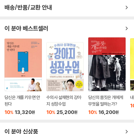
배송/반품/교환 안내
이 분야 베스트셀러
당신은 개를 키우면 안
수의사 설채현의 강아
당신의 몸짓은 개에게
내
된다
지 성장수업
무엇을 말하는가?
1
10
13,320
10
25,200
10
16,200
%
%
%
원
원
원
이 분야 신상품