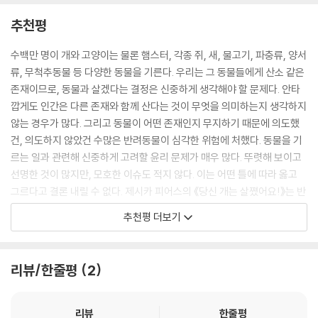
- p.212
기하는 사람이 있을지도 모른다. 반려동물에 대한 거의 모든 기사가 사람
추천평
들이 어떻게 애완동물을 가족이라고 보는지 이야기하는 것으로 시작된다.
동물의 운명에 대해 안일하게 생각하는 사람이 많다. 기를 수 없어서 보호
지은이 역시 그랬다. 지은이가 애완동물이 가족이라는 주장에 의심을 품은
수백만 명이 개와 고양이는 물론 햄스터, 각종 쥐, 새, 물고기, 파충류, 양서
소로 보내면 쾌적한 보호소의 체계적인 시스템이 동물을 돌봐주고 새로운
것은 이 책을 쓰기 위한 자료를 조사하면서라고 한다. 조사를 마치고 나서
류, 무척추동물 등 다양한 동물을 기른다. 우리는 그 동물들에게 산소 같은
집을 찾아줄 거라고 생각하기 때문이다. …하지만 그건 착각이다. --- p.2
쓴 글은 너무나 가슴 아프고 놀랍다.
존재이므로, 동물과 살겠다는 결정은 신중하게 생각해야 할 문제다. 안타
34
깝게도 인간은 다른 존재와 함께 산다는 것이 무엇을 의미하는지 생각하지
“인간이 동물에게 저지르는 학대의 범위와 길고 긴 목록을 보면, 동물이 인
않는 경우가 많다. 그리고 동물이 어떤 존재인지 무지하기 때문에 의도했
나는 당신이 이 책을 다 읽은 뒤, 애완동물 기르기가 윤리적인 행동인지 이
간과 함께 살면서 치러야 할 대가가 너무 크다는 생각이 들 것이다.” (172
건, 의도하지 않았건 수많은 반려동물이 심각한 위험에 처했다. 동물을 기
전보다 의심을 품기 바란다.
쪽)
르는 일과 관련해 신중하게 고려할 윤리 문제가 매우 많다. 뚜렷해 보이고
--- p.304
선명한 것이 많지만, 모호한 이슈도 적지 않다. 이는 어떤 틀에 따라 옳고
“애완동물 산업은 우리가 동물에게 쏟는 사랑을 먹고 산다. 업계가 취하는
그르다고 결론 내릴 수 없다. 제시카 피어스의 《당신 개는 살쪘어요!》는 반
방법 중 하나는 애완동물을 기르는 것이 정상적이고 행복한 삶의 일부이
려동물을 기른 경험이 있는 사람이나 잠재적으로 반려동물을 키울 사람이
추천평 더보기
며, 완벽한 가정이라면 인간이 아닌 가족 구성원이 최소 하나쯤은 있어야
어떤 상황에 처할지 생각하게 만들고, 대다수 독자의 일반적인 생각과 확
한다는 문화적 담론을 만들어내는 것이다.” (253쪽)
연히 다른 관점으로 세상을 보게 이끈다. 인간과 동물의 동등한 관계가 형
성되고, 동물이 원하는 행동을 표현할 수 있는 환경이 조성되려면 현 상황
리뷰/한줄평
2
동물을 진정으로 사랑한다면 동물을 기르는 것이 동물에게 어떤 의미인지
에서 바뀌어야 할 부분이 있다. 제시카 피어스는 우리 앞에 산재한 어려운
부터 지구적 애완동물 산업까지 이 책에 제기된 문제를 깊이 들여다보고,
문제를 정면으로 다룬다. 나는 반려동물과 삶을 나누려는 사람들이 반드시
반려동물 기르기가 윤리적인 행동인지 생각해봐야 한다. 그러면 동물을 기
《당신 개는 살쪘어요!》를 읽기 바란다. 지금은 반려동물을 데려다 기르는
리뷰
한줄평