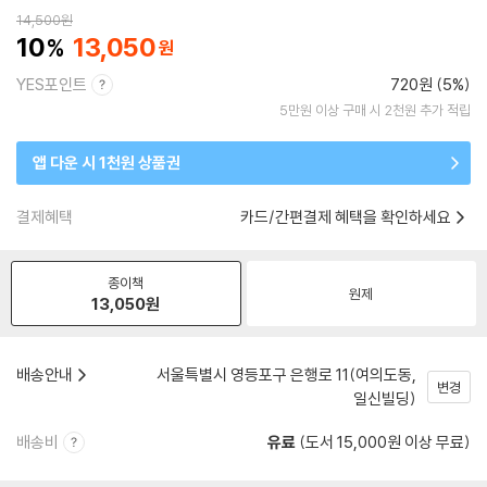
14,500
원
10
13,050
YES포인트
720원 (5%)
5만원 이상 구매 시 2천원 추가 적립
앱 다운 시 1천원 상품권
결제혜택
카드/간편결제 혜택을 확인하세요
종이책
원제
13,050
원
배송안내
서울특별시 영등포구 은행로 11(여의도동,
변경
일신빌딩)
배송비
유료
(도서 15,000원 이상 무료)