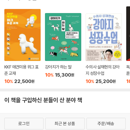
KKF 애견미용 위그 표
강아지가 하는 말
수의사 설채현의 강아
독
준 교재
지 성장수업
훈
10
15,300
%
원
10
22,500
10
25,200
1
%
%
원
원
이 책을 구입하신 분들이 산 분야 책
로그인
최근 본 상품
주문/배송