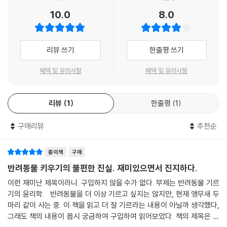
를지 말지 결정할 때 신중해지고, 우리가 함께하는 동물에 대해 어떤 결정
일이 너무 쉽다. 그래서 수많은 인간과 동물이 불행해졌다.
10.0
8.0
을 내릴 때 좀 더 조심스러워질 것이다. 나아가 학대와 방치, 유기를 퇴치하
- 마크 베코프 (Marc Bekoff, 《동물 권리 선언(The Animal Manifesto)》
려는 적극적인 노력에도 효과가 있을 것이다.
지은이)
리뷰 쓰기
한줄평 쓰기
이 책은 다음과 같이 구성됐다.
제시카 피어스의 《당신 개는 살쪘어요!》는 오늘날 반려동물 기르기 관행
1장 ‘애완동물에 대해 생각하기’는 애완동물을 기르는 것이 왜 윤리적으로
혜택 및 유의사항
혜택 및 유의사항
을 고찰하는 시의적절한 책이다. 이 책은 인간의 즐거움을 위해 최상의 상
풍부하고 중요한 조사의 영역이 되는지 보여준다.
황이라고 해도 부적절할 수밖에 없고, 최악의 경우 비인도적이고 비참한
2장 ‘애완동물과 함께 살기’에서는 가정과 이웃의 사적 공간에 초점을 맞춰
환경에서 동물을 기르는 행위를 합리화하고 정당화하는 시도에 도전한다.
이런 문제와 개인적 책임감에 대해 알아본다.
리뷰
1
한줄평
1
반려동물을 기르는 피어스 자신도 반려동물로 삼아선 안 되는 동물이 있다
3장 ‘애완동물에 대해 걱정하기’는 애완동물을 기르는 개인이 고려해야 할
는 점을 확실히 밝히며, 개나 고양이처럼 인간과 오랫동안 살아온 동물을
차원을 넘어, 애완동물에게 집착할 때 발생하는 문제와 영향을 다룬다.
구매리뷰
추천순
기를 때의 접근 방식과 태도 역시 재평가하고 개선해야 한다고 주장한다.
결론에 해당하는 4장 ‘애완동물 돌보기’에서는 애완동물 기르기가 엄격한
어떤 이유에서든, 무슨 종이든 집에 동물을 데려오려는 사람은 반드시 이
윤리적 성찰과 시험을 이겨낼 수 있을지 묻고, 인간과 동물을 위해 윤리적
종이책
구매
책을 읽어야 한다.
인 애완동물 기르기는 어떤 모습이어야 하는지 알아본다.
반려동물 키우기의 불편한 진실. 재미있으면서 진지하다.
- 마크 데르 (Mark Derr, 《Dog’s Best Friend(개의 가장 친한 친구)》 지은
이런 재미난 제목이라니. 구입하지 않을 수가 없다. 부제는 반려동물 기르
이)
기의 윤리학. 반려동물을 더 이상 기르고 싶지는 않지만, 현재 앵무새 두
마리 같이 사는 중. 이 책을 읽고 더 잘 기르라는 내용이 아닐까 생각했다,
우리가 보살피는 개, 고양이, 토끼, 금붕어 등에게 가장 선한 의도를 가진
그래도 책의 내용이 몹시 궁금하여 구입하여 읽어보았다. 책의 제목은 목
사람조차 제시카 피어스의 《당신 개는 살쪘어요!》를 읽으면 새롭고 심오