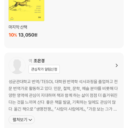
029 애니멀 호딩이라는 이상한 세계
030 연결 고리
031 도살 면허
032 도살에 저항하는 분노
마지막 산책
033 죽음의 용액
10
13,050
%
원
034 중성화를 둘러싼 논란
035 나쁜 브리딩에 대한 생각
036 보호소 산업의 실태
037 요람에서 무덤까지
역
조은경
038 살아 있는 산업
관심작가 알림신청
039 애완동물 산업계의 로비스트
040 애완동물을 빌려드립니다
성균관대학교 번역/TESOL 대학원 번역학 석사과정을 졸업하고 전
041 가장 큰 피해를 보는 동물 : 이국적 애완동물
문 번역가로 활동하고 있다. 인문, 철학, 문학, 예술 분야를 비롯해 다
양한 영역에 관심이 지대하며 책과 함께 하는 삶이 점점 더 즐거워진
4장 애완동물 돌보기
다는 것을 느끼며 산다. 좋은 책을 발굴, 기획하는 일에도 관심이 많
042 애완동물에게 무엇이 필요할까?
다. 옮긴 책으로 『생명전쟁』, 『사람이 사람에게』, 『가끔 보는 그가 친
043 동물의 삶을 풍성하게 만들려면?
구보다 더 중요한 이유』, 『정의가 곧 법이라는 그럴듯한 착각』, 『뜨는
펼쳐보기
044 어떤 동물이 애완동물이 되기에 적합할까?
도시 지는 국가』, 『경이의 땅』, 『위스키의 지구사』, 『신의 죽음 그리고
045 더 잘 보호하기