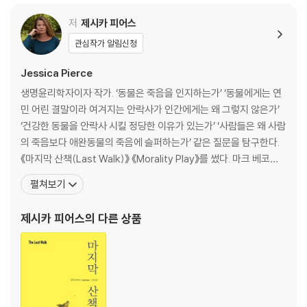
012 동물은 농담의 대상?
013 공감의 씨앗 심기
저
제시카 피어스
014 애완동물과 인간의 건강
관심작가 알림신청
015 동물이 옮기는 질병에 관한 생각
016 애완동물의 건강
Jessica Pierce
017 동물 사료를 둘러싼 논쟁
생명윤리학자이자 작가. ‘동물은 죽음을 인지하는가’ ‘동물에게는 연
018 우리 애완동물에게 ‘누구’를 먹여야 할까?
민 어린 결말이라 여겨지는 안락사가 인간에게는 왜 그렇지 않은가’
019 당신 개는 살쪘어요!
‘건강한 동물을 안락사 시킬 정당한 이유가 있는가’ ‘사람들은 왜 사람
020 응가 비상사태
의 죽음보다 애완동물의 죽음에 슬퍼하는가’ 같은 질문을 탐구한다.
021 동물의 역습
《마지막 산책(Last Walk)》 《Morality Play》를 썼다. 마크 베코프
022 애완동물과 지구
(Marc Bekoff)와 《Wild Justice》 《The Animal’s Agenda》를,
펼쳐보기
조지 랜델스(George Randels)와 《Contemporary Bioethics》
3장 애완동물에 대해 걱정하기
를, 앤드루 제임스턴(Andrew Jameston
제시카 피어스
의 다른 상품
023 자유를 주세요
024 권태 문제
025 나를 원하지 않나요?
026 동물에 대한 잔학성, 학대 그리고 방치
027 보이지 않는 학대
028 퀴즈 : 학대 행위일까, 아닐까?