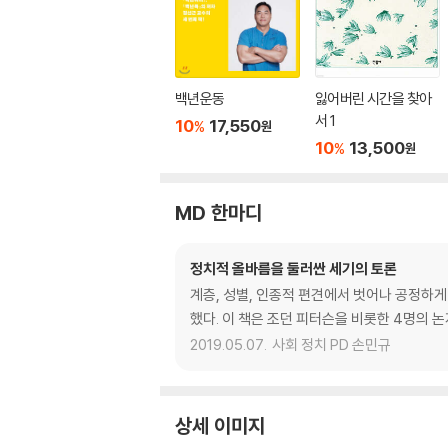
백년운동
잃어버린 시간을 찾아
서 1
10
17,550
%
원
10
13,500
%
원
MD 한마디
정치적 올바름을 둘러싼 세기의 토론
계층, 성별, 인종적 편견에서 벗어나 공정하
했다. 이 책은 조던 피터슨을 비롯한 4명의 
2019.05.07.
사회 정치 PD 손민규
상세 이미지