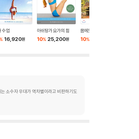
 수업
아쉬탕가 요가의 힘
몸에도 미니멀리즘
나는 내 
16,920
10
25,200
10
16,200
10
1
%
%
%
%
원
원
원
에서는 소수자 우대가 역차별이라고 비판하기도