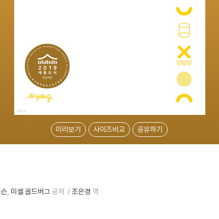
미리보기
사이즈비교
공유하기
이슨
미셸 골드버그
공저
조은경
역