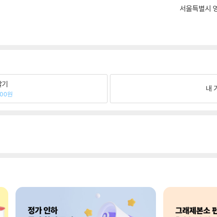
서울특별시 영
팔기
내 
300원