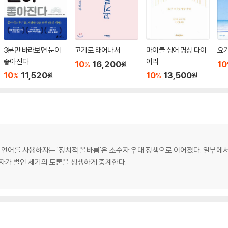
3분만 바라보면 눈이
고기로 태어나서
마이클 싱어 명상 다이
요가
좋아진다
어리
10
16,200
10
%
원
10
11,520
10
13,500
%
%
원
원
게 언어를 사용하자는 '정치적 올바름'은 소수자 우대 정책으로 이어졌다. 일부
논자가 벌인 세기의 토론을 생생하게 중계한다.