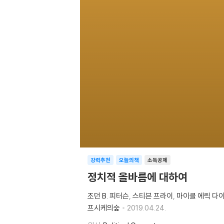
강력추천
오늘의책
소득공제
정치적 올바름에 대하여
조던 B. 피터슨
스티븐 프라이
마이클 에릭 다
프시케의숲
2019.04.24.