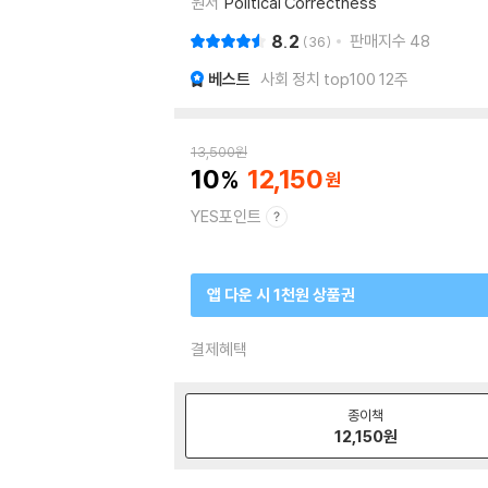
원서
Political Correctness
8.2
판매지수
48
36
베스트
사회 정치 top100 12주
13,500
원
10
12,150
YES포인트
앱 다운 시 1천원 상품권
결제혜택
종이책
12,150
원