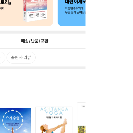
배송/반품/교환
로
출판사 리뷰