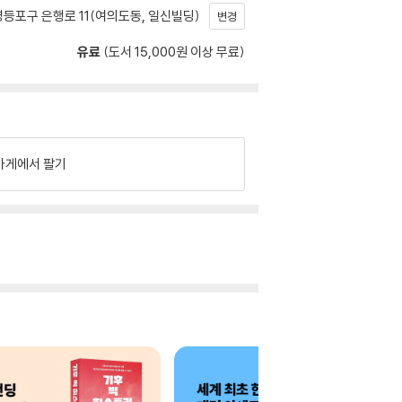
등포구 은행로 11(여의도동, 일신빌딩)
변경
유료
(도서 15,000원 이상 무료)
가게에서 팔기