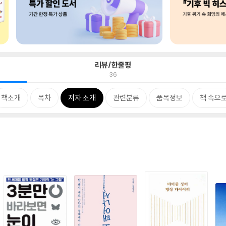
리뷰/한줄평
36
책소개
목차
저자 소개
관련분류
품목정보
책 속으