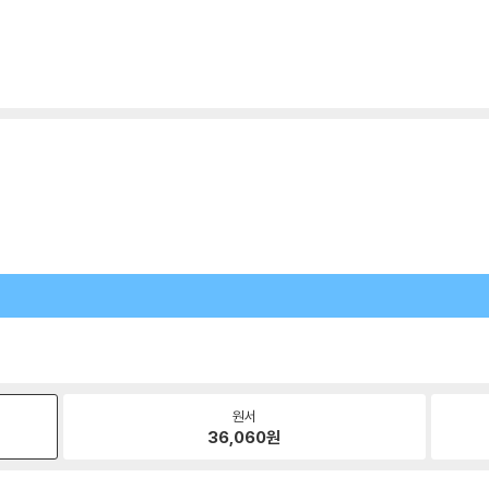
원서
36,060
원