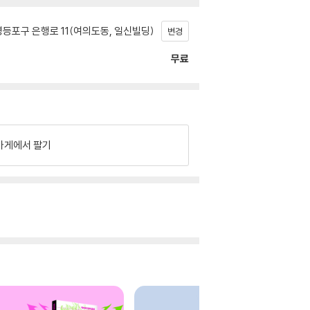
등포구 은행로 11(여의도동, 일신빌딩)
변경
무료
가게에서 팔기