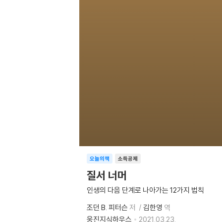
오늘의책
소득공제
질서 너머
인생의 다음 단계로 나아가는 12가지 법칙
조던 B. 피터슨
저
김한영
역
웅진지식하우스
2021.03.23.