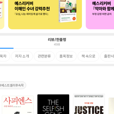
리뷰/한줄평
498
목차
저자 소개
관련분류
품목정보
책 속으로
출판사
#베스트셀러후속작