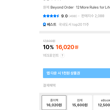
원제
Beyond Order : 12 More Rules for Lif
9.0
판매지수
2,088
498
베스트
국내도서 top20 11주
17,800
원
10
16,020
YES포인트
앱 다운 시 1천원 상품권
결제혜택
종이책
원제
eBoo
16,020
원
15,600
원
12,500