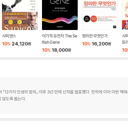
사피엔스
이기적 유전자 The Se
정의란 무엇인가
사피
lfish Gene
토리 
10
24,120
10
16,200
%
%
원
원
10
18,000
10
%
원
 『12가지 인생의 법칙』 이후 3년 만에 신작을 발표했다. 전작에 이어 이번 책
 않도록 돕는다.