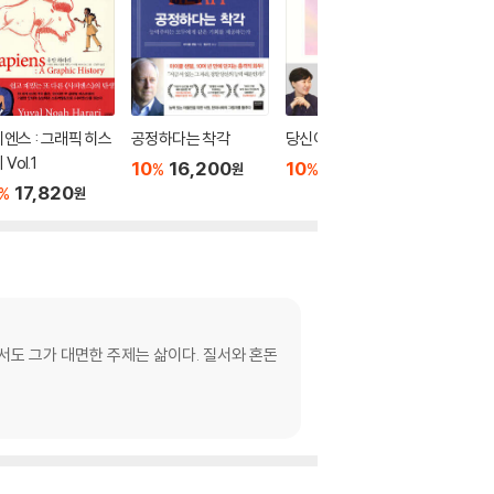
엔스 : 그래픽 히스
공정하다는 착각
당신이 옳다
거꾸로 
Vol.1
10
16,200
10
16,650
10
1
%
%
%
원
원
17,820
%
원
에서도 그가 대면한 주제는 삶이다. 질서와 혼돈