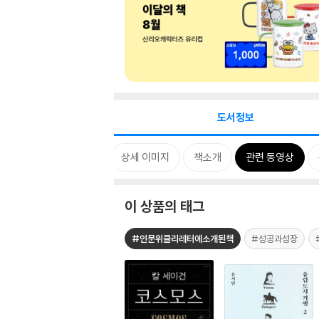
도서정보
D 한마디
카드뉴스
상세 이미지
책소개
관련 동영상
이 상품의 태그
#인문위클리레터에소개된책
#성공과성장