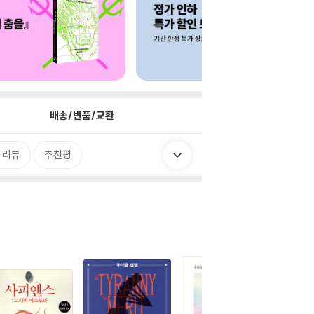
배송/반품/교환
 리뷰
추천평