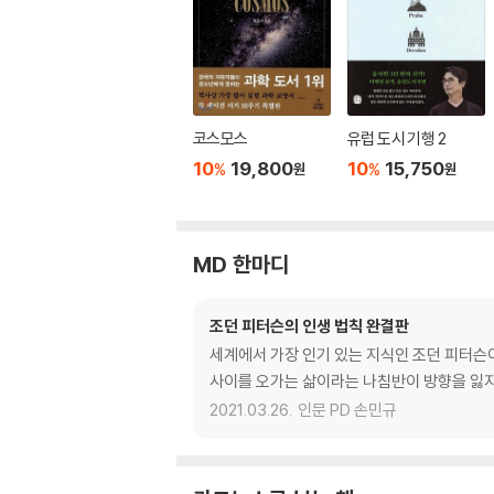
코스모스
유럽 도시 기행 2
10
19,800
10
15,750
%
%
원
원
MD 한마디
조던 피터슨의 인생 법칙 완결판
세계에서 가장 인기 있는 지식인 조던 피터슨이
사이를 오가는 삶이라는 나침반이 방향을 잃지
2021.03.26.
인문 PD 손민규