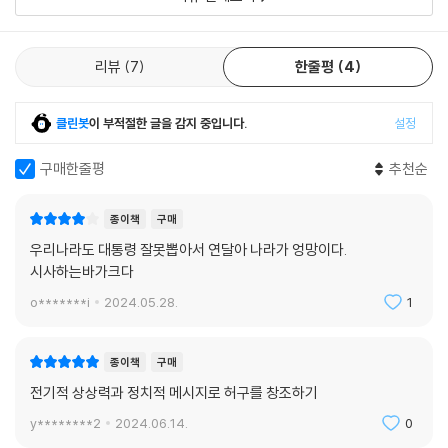
“그렇습니다. 음모가 있습니다. 나는 기꺼이 그 음모의 배후에 숨은 힘을
2017년 도널드 트럼프 대통령의 당선 이후, 미국 사회는 충격에 빠졌다.
열거하겠습니다. 히스테리, 무지, 악의, 어리석음, 증오, 두려움이 그것입
리뷰
7
한줄평
4
그리고 때아닌 디스토피아 소설 열풍이 불었다. 문학작품들에서 예견한 디
니다. 현재 이 나라는 참으로 비참한 꼴이 되었습니다! 거짓, 잔인함, 광기
스토피아가 도래하고야 말았다는 것이었다. 그리고 당시 디스토피아 소설
가 모든 곳에 가득하고, 우리를 끝장내려는 잔인한 세력이 은밀히 대기하
열풍의 중심에 필립 로스의 『미국을 노린 음모』가 있었다. 이 소설은 이런
클린봇
이 부적절한 글을 감지 중입니다.
설정
고 있습니다.
열풍에 힘입어 HBO방송국에서 미니시리즈 드라마로 제작되기도 했다. 민
--- p.433
주주의의 꽃인 ‘투표’로 이런 결과가 나온 것을 사람들은 믿지 못했다. 『위
구매한줄평
추천순
대한 미국 소설』은 과거를 배경으로 한 작품이지만 현실이 되어버린 암울
온 세상에 두려움이 가득했고, 두려움의 빛이 가득했으며, 특히 우리 보호
한 미래를 충분히 생생하게 그려냈다. 미국사회에 처절한 경고를 던진 이
종이책
구매
자들의 눈에는 문을 잠그고 나서 열쇠를 갖고 나오지 않았다는 사실을 깨
소설이 작가가 세상을 떠난 지 5년이 지난 지금 우리에게, “잘못 뽑은 대통
우리나라도 대통령 잘못뽑아서 연달아 나라가 엉망이다.
달은 후에 떠오르는 그 망연한 빛이 짙게 배어 있었다.
령이 할 수 있는 최악의 일”에 대해 또 한번 끔찍한 예언이자 악몽을 보여
시사하는바가크다
--- p.450
주는 듯하다.
o*******i
2024.05.28.
1
당장 그날 밤 나를 따라다니는 모든 것과 나를 미워하고 나를 죽이려는 모
이 책에 쏟아진 찬사
든 것으로부터 도망치고 싶었다. 그동안 내가 한 모든 일과 하지 않은 모든
종이책
구매
일로부터 멀리 도망쳐서 아무도 알아보지 못하는 소년으로 새롭게 시작하
이것은 예언이 아니다. 이것은 악몽이다. _뉴요커
전기적 상상력과 정치적 메시지로 허구를 창조하기
고 싶었다.
y********2
2024.06.14.
0
--- p.473
그의 최고작이자 그의 다른 모든 작품이 불러일으킨 논란의 합보다 더 큰