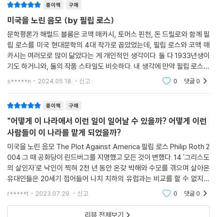
들은 그 사실을 바꾸거나 부인하고 싶은 욕구를 털끝만큼도 드러내지 않았
종이책
구매
나며 유대계 미국인의 삶은 위태로워진다. 유대인에 대한 혐오와 히스테리
다.
가 극에 달하고 국민들은 극렬하게 분열한다.
미국을 노린 음모 (by 필립 로스)
--- p.307
문학평론가 해럴드 블룸은 코맥 매카시, 토머스 핀천, 돈 드릴로와 함께 필
로스는 “그(린드버그)가 출마하고 당선되는 것이 전혀 터무니없어 보이지
립 로스를 미국 현대문학의 4대 작가로 꼽았었는데, 필립 로스와 코맥 매
나는 절대 역사에 발을 담그고 싶지 않았다. 나는 가급적 작은 사람이 되고
않았”다고 말했다. 당시 미국은 공화당 고립주의자와 민주당 개입주의자
카시는 여러모로 많이 닮았다는 게 개인적인 생각이다. 둘 다 1933년생이
싶었다. 나는 고아가 되고 싶었다.
로 양분되다시피 했다. 반유대주의 단체들의 활동은 맹렬했고, 헨리 포드
기도 하거니와, 둘의 작품 스타일도 비슷하다. 내 생각에 만약 필립 로스가
--- p.324
는 기독교 지상주의를 설교했고, 린드버그는 아리아인 우월주의를 주창했
유태인이 아니었다면 좀더 코맥 매카시 같은 글을 썼을 수도 있을 것 같고,
s*****n
2024.05.18.
신고
0
댓글
0
역으로 코맥
다. 작품 속 사건들은 철저히 사실적 토대 위에서 펼쳐졌다. 작가는 역사적
강한 남자에는 두 종류가 있었다. 몬티 삼촌과 에이브 스타인하임처럼 냉
인물들과 사건들을 작품으로 끌고 들어오면서도 근거 없는 상상력을 펼치
종이책
구매
혹하게 돈을 버는 부류와 우리 아버지처럼 만사가 공정해야 한다는 생각에
지 않았다. 이 책의 말미에 덧붙여진 작품 속에 등장하는 실존 인물들의 일
무자비하게 순종하는 부류였다.
"어떻게 이 나라에서 이런 일이 일어날 수 있을까? 어떻게 이런
대기와 역사적 사실들이 작가의 이런 노력을 뒷받침한다. 이 소설의 가장
--- p.354
사람들이 이 나라를 맡게 되었을까?
소름 돋는 점이 바로 여기에 있다. 그 모든 최악의 악몽이 사실은 ‘충분히
있을 법한’ 일이었다는 것이다.
미국을 노린 음모 The Plot Against America 필립 로스 Philip Roth 2
그는 싸우기를 원한다. 자신의 손으로 없애버리고 싶어하는 바로 그 아버
004 그 때 공화당이 린드버그를 지명했고 모든 것이 변했다. 14 '그리스도
지들과 똑같다. 그것이 이 문제의 포학함이다. 자신이 제거하고자 하는 것
의 살인자'로 낙인이 찍혀 2천 년 동안 온갖 박해와 수모를 겪으며 살아온
잘못 뽑은 대통령이 할 수 있는 최악의 일
을 충실히 따르는 것. 자신이 충실히 따르고 있는 것을 충실히 따르면서 그
유대인들은 20세기 접어들어 나치 치하의 유럽과는 비교를 할 수 없지만
와 동시에 제거하고자 하는 것. 그래서 애초에 그는 싸우러 갔고, 나는 그렇
미국에서도 그 차별은 여전히 존재한다. 예수 그리스도, 저들이 생각하기
“어떻게 이 나라에서 이런 일이 일어날 수 있을까? 어떻게 이런 사람들이
r*****t
2023.07.29.
신고
0
댓글
0
에 세상의 모든 것
게밖에 이해할 수 없었다.
이 나라를 맡게 되었을까? 내 눈으로 직접 보지 않으면 내가 환각을 일으켰
--- p.412
리뷰 전체보기
다고 생각할 거야.” _본문 274쪽