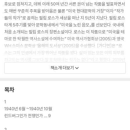
후보로 점쳐지고, 데뷔 이래 50여 년간 서른 권이 넘는 작품을 발표하면서
도 매번 꾸준히 주목을 받아옴은 물론 “미국 현대문학의 거장”이자 “작가
들의 작가”로 꼽히는 필립 로스가 세상을 떠난 지 5년이 지났다. 필립 로스
타계 5주기를 맞아 문학동네에서 『미국을 노린 음모』를 선보인다. 국내에
처음 소개되는 필립 로스의 장편소설이다. 로스는 이 작품으로 “미국을 테
마로 한 탁월한 역사소설에 수여하는” 미국 역사가협회상(2005)과 영국
WH 스미스 문학상 ‘올해의 도서상’(2005)을 수상했다. [가디언]은 “로
스는 그의 인생에서 가장 뛰어난 작품을 썼다. 살아 있는 모든 이의 피부를
파고드는 역사를 그보다 잘 포착해내는 작가는 없다”라고 평했다. 2019년
에는 이 소설을 원작으로 한 미니시리즈 드라마가 HBO에서 제작, 방영되
책소개 더보기
기도 했다.
이 소설은 미국의 전 대통령 프랭클린 루스벨트가 1940년 대선에서 찰스
목차
린드버그에게 패배해 3선에 실패한다는 설정에서 출발한다. 대서양 무착
륙 횡단비행에 성공해 미국의 영웅이 된 찰스 린드버그는 미국이 2차대전
1
에 참전하지 않을 것을 공약으로 내세워 대통령에 당선되고, 고립주의와
1940년 6월 ~1940년 10월
친파시즘, 반유대주의를 표방하는 정책을 펼쳐나간다. 미국 사회는 급격히
린드버그인가 전쟁인가 … 9
우경화되고 국민들은 분열한다. 그리고 한 유대인 가족의 삶은 하루아침에
참혹한 비극을 맞이하는데…… 아홉 살 소년의 눈에 비친 히스테리, 무지,
2