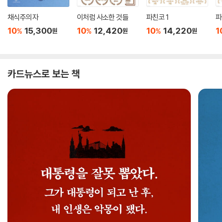
채식주의자
이처럼 사소한 것들
파친코 1
파
10
15,300
10
12,420
10
14,220
1
%
%
%
원
원
원
카드뉴스로 보는 책