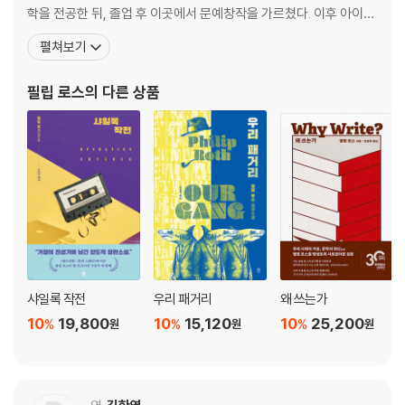
학을 전공한 뒤, 졸업 후 이곳에서 문예창작을 가르쳤다. 이후 아이오
7
와와 프린스턴, 펜실베이니아 대학교에서 지속적으로 학생들을 가르
펼쳐보기
1942년 6월 ~1942년 10월
치며 창작 활동을 계속했다. 1959년 유대인의 풍속을 묘사한 단편집
윈첼 폭동 … 330
『안녕 콜럼버스』를 발표하며 데뷔한 로스는 이듬해 이 작품으로 전미
필립 로스
의 다른 상품
도서상을 수상하며 이름을 알렸다. 그후 1
8
1942년 10월
힘든 시절 … 397
9
1942년 10월
가시지 않는 두려움 … 449
후기 … 495
샤일록 작전
우리 패거리
왜 쓰는가
· 독자를 위한 주
10
19,800
10
15,120
10
25,200
%
%
%
원
원
원
· 주요 인물들의 실제 연대기
· 소설에 등장하는 그 밖의 역사적 인물들
· 참고 자료