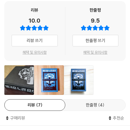
세의 스턴트 비행사이자 항공 우편 비행사인 찰스 린드버그는 단엽기 스피
릿 오브 세인트루이스호를 타고 뉴욕에서 출발해 서른세 시간 삼십 분 후
리뷰
한줄평
나는 분명 이미 나 자신을 어린 범죄자라 생각하고 있었다. 내가 유대인이
파리에 착륙한다. 이 최초의 무착륙 단독 대서양 횡단 비행으로 그는 국민
10.0
9.5
라는 이유로.
영웅에 등극한다. 그의 도전과 성공은 대공황으로 시름하던 미국인들에게
--- p.235
자신감을 불어넣어주었다. 전 국민의 희망이자 우상이 된 그는 당시 대통
령 쿨리지로부터 훈장을 받고 미국 육군 항공단 대령으로 임명된다. 나치
리뷰 쓰기
한줄평 쓰기
“역사란 모든 곳에서 일어나는 모든 일이야. 여기 뉴어크에서도 일어나고,
의 항공기 개발에 관한 정보 수집을 위해 독일을 드나들던 그는 친구에게
서밋 애비뉴에서도 일어나지. 심지어 평범한 집안에서 일어나는 일도 언젠
“그(히틀러)는 의심할 여지 없이 위대한 사람이다”라고 말하는가 하면, 베
혜택 및 유의사항
혜택 및 유의사항
가는 역사가 된단다.”
를린에서 열린 만찬회에서 ‘독일제국에 봉사한 외국인에게 수여하는’ 독일
--- p.253
독수리공로훈장을 수여받는다. 히틀러가 체코와 폴란드를 침공한 뒤, 그는
미국의 세계대전 참전에 반대하고 루스벨트 대통령의 개입주의 정책을 공
"어떻게 이 나라에서 이런 일이 일어날 수 있을까? 어떻게 이런 사람들이
개적으로 비판하며 은연중에 미국의 참전을 종용하는 세력으로 유대인을
이 나라를 맡게 되었을까? 내 눈으로 직접 보지 않으면 내가 환각을 일으켰
지목한다.
다고 생각할 거야.”
--- p.274
필립 로스는 어느 책에서 몇몇 공화당 고립주의자들이 린드버그를 1940
리뷰
7
한줄평
4
년 대통령 후보로 출마시키고 싶어했다는 사실을 알게 되고, ‘린드버그가
그들이 유대인인 것은 그들이 미국인인 것처럼 그들 자신에게서 우러나왔
미국 대통령이 되었다면?’이라는 질문에서 시작해 상상력을 펼쳐간다. 그
다. 그들이 유대인인 것은 사실 그 자체이고, 본질적 사태이고, 몸속에 동맥
구매리뷰
추천순
러자 우리가 알던 역사와 다른 일들이 벌어진다. 린드버그의 고립주의 정
과 정맥이 있는 것처럼 근본적이었다. 그래서 어떤 결과가 닥치든 간에 그
책으로 미국은 유럽 전쟁에서 발을 떼지만, 사실상 나치의 손아귀에 놀아