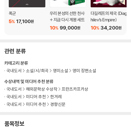
폭군
우리 본성의 선한 천사
댜길레프의 제국 (Diag
+ 지금 다시 계몽 세트
hilev’s Empire)
5
17,100
%
원
10
99,000
10
34,200
%
%
원
원
관련 분류
카테고리 분류
국내도서
소설/시/희곡
영미소설
영미 장편소설
수상내역 및 미디어 추천 분류
국내도서
해외문학상 수상작
프란츠카프카상
국내도서
미디어 추천
한겨레
국내도서
미디어 추천
경향신문
품목정보