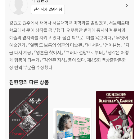
역
김한영
필립 로스 연보 … 54
관심작가 알림신청
강원도 원주에서 태어나 서울대학교 미학과를 졸업했고, 서울예술대
학교에서 문예 창작을 공부했다. 오랫동안 번역에 종사하며 문학과
예술의 곁자리를 지키고 있다. 옮긴 책으로 『미를 욕보이다』 『무엇이
예술인가』 『알랭 드 보통의 영혼의 미술관』 『빈 서판』 『언어본능』 『지
금 다시 계몽』 『영혼을 찾아서』 『그러나 절망으로부터』 『생각은 어떻
게 행동이 되는가』 『각인된 지식』 등이 있다. 제45회 백상출판문화
상 번역 부문을 수상했다.
김한영
의 다른 상품