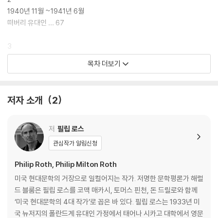
악의, 어리석음, 증오, 두려움의 역사가 생생하게 펼쳐진다. 오직 필립 로
1940년 11월 ~1941년 6월
스만이 쓸 수 있는 유크로니아(Uchronia, 과거의 허구적 시기) 소설이자
떠버리 유대인 … 67
최악의 악몽으로 다시 쓰는 역사다.
3
1941년 6월 ~1941년 12월
목차 더보기
기독교도를 따라가다 … 121
4
저자 소개
2
1942년 1월 ~1942년 2월
토막난 다리 … 174
저
필립 로스
5
관심작가 알림신청
1942년 3월 ~1942년 6월
처음 겪는 일들 … 216
Philip Roth, Philip Milton Roth
미국 현대문학의 거장으로 일컬어지는 작가. 저명한 문학평론가 해럴
6
드 블룸은 필립 로스를 코맥 매카시, 토머스 핀천, 돈 드릴로와 함께
1942년 5월 ~1942년 6월
‘미국 현대문학의 4대 작가’로 꼽은 바 있다. 필립 로스는 1933년 미
그들의 나라 … 285
국 뉴저지의 폴란드계 유대인 가정에서 태어나 시카고 대학에서 영문