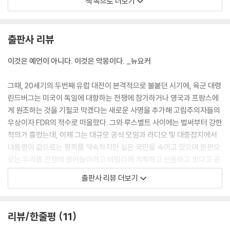
책 속으로 더보기
로 몰려들고 있었다.
--- p.156
출판사 리뷰
그때 우리의 대통령은 어떻게 할까요? 우릴 보호할까요? 우릴 지켜줄까
요? 우리 대통령은 손가락 하나 까딱하지 않을 겁니다.
이것은 예언이 아니다. 이것은 악몽이다. _뉴요커
--- p.157
그때, 20세기의 두번째 유럽 대전이 본격적으로 불붙던 시기에, 육군 대령
세상에 고용자와 피고용자가 있다면, 고용자가 고용자인 데에는 보통 어떤
린드버그는 미국이 독일에 대항하는 전쟁에 참가하거나 영국과 프랑스에
이유가 있었다. 건설이든 농산물 거래든 랍비직이든 부정한 돈벌이든 간에
게 원조하는 것을 기필코 막겠다는 새로운 사명을 추가해 고립주의자들의
자기 사업을 운영하는 사람에겐 그렇게 될 만한 이유가 있었다.
우상이자 FDR의 적수로 떠올랐다. 그와 루스벨트 사이에는 벌써부터 강한
--- p.176
적의가 흘렀는데, 이제 그는 대규모 공식 모임과 라디오 및 대중잡지에서
대통령이 겉으로는 평화를 약속하지만 실은 국민을 속이고 있으며 한편으
"어떤 것들은 이유도 모르고 그냥 하잖아요. 그냥 하게 돼요, 몬티 삼촌. 안
로는 우리를 전쟁에 끌어들이려고 비밀리에 계획하고 선동하고 있다고 공
할 수가 없어서요.”
개적으로 선언하는 지경에까지 이르렀다. 공화당 일각에서는 세번째 임기
출판사 리뷰 더보기
--- p.213
를 노리는 ‘백악관의 전쟁광’을 마술처럼 꺾을 수 있는 인물로 린드버그를
거론하기 시작했다. _본문 25쪽
약자를 못살게 구는 사람들은 요약하길 좋아한다. 질책하듯 쏟아내는 장황
리뷰/한줄평
11
한 요약, 여기에 견줄 건 구시대의 매질밖에 없다.
이 소설에 등장하는 찰스 A. 린드버그는 실존 인물이다. 1927년 5월, 25
--- p.214