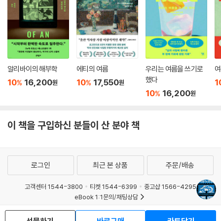
알리바이의 해부학
에티의 여름
우리는 여름을 쓰기로
여
했다
10
16,200
10
17,550
1
%
%
원
원
10
16,200
%
원
이 책을 구입하신 분들이 산 분야 책
로그인
최근 본 상품
주문/배송
고객센터 1544-3800
티켓 1544-6399
중고샵 1566-4295
eBook 1:1문의/채팅상담
예스이십사(주) 사업자 정보