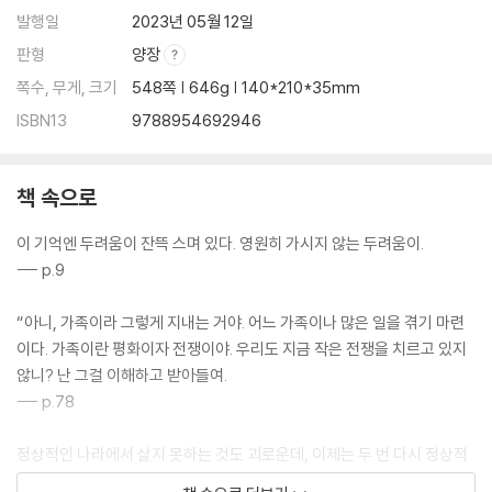
발행일
2023년 05월 12일
판형
양장
쪽수, 무게, 크기
548쪽 | 646g | 140*210*35mm
ISBN13
9788954692946
책 속으로
이 기억엔 두려움이 잔뜩 스며 있다. 영원히 가시지 않는 두려움이.
--- p.9
“아니, 가족이라 그렇게 지내는 거야. 어느 가족이나 많은 일을 겪기 마련
이다. 가족이란 평화이자 전쟁이야. 우리도 지금 작은 전쟁을 치르고 있지
않니? 난 그걸 이해하고 받아들여.
--- p.78
정상적인 나라에서 살지 못하는 것도 괴로운데, 이제는 두 번 다시 정상적
인 가정에서도 살지 못하게 되는 것이다. 훨씬 더 고통스러운 삶이 내 주위