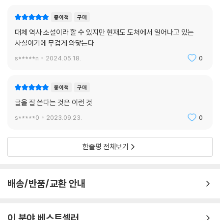
논란을 불러올 작품. _워싱턴 포스트 북 월드
종이책
구매
로스는 그의 인생에서 가장 뛰어난 작품을 썼다. 살아 있는 모든 이의 피부
대체 역사 소설이라 할 수 있지만 현재도 도처에서 일어나고 있는
를 파고드는 역사를 그보다 잘 포착해내는 작가는 없다. _가디언
사실이기에 무겁게 와닿는다
s*****n
2024.05.18.
0
지금까지 로스가 발표한 작품 중 가장 강력하다. 심오하고 창의적이고 끔
찍할 만큼 현실적인 작품. _샌프란시스코 크로니클
종이책
구매
뜨거우면서도 냉혹하다. 숨이 막힐 듯한 상상력. _USA 투데이
글을 잘 쓴다는 것은 이런 것
s*****0
2023.09.23.
0
사회의 가장 깊고 가장 씁쓸한 긴장으로 점철된 상황에 놓인 등장인물들을
친밀하게 그려낸다. 책을 내려놓을 수 없을 만큼 고통스럽다. _뉴스위크
한줄평 전체보기
끊임없이 자기 자신을 재창조해내는 작가 필립 로스의 면모가 더욱 두드러
지는 작품. _보스턴 글로브
배송/반품/교환 안내
우화 같은 소설. 로스는 우리를 불신으로 이끌어냄으로써 우리에게 믿음을
주고, 이 믿음을 유예하다가 결국에는 없애버린다. _로스앤젤레스 타임스
북 리뷰
이 분야 베스트셀러