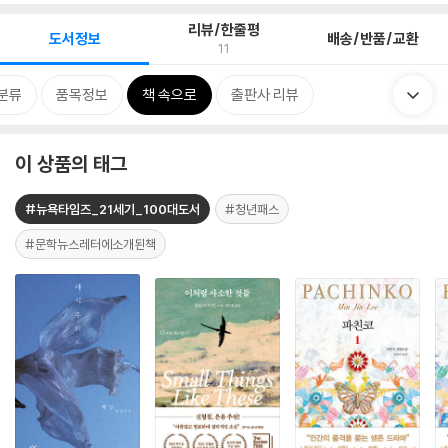
리뷰/한줄평
도서정보
배송/반품/교환
11
분류
품목정보
책 속으로
출판사 리뷰
이 상품의 태그
#뉴욕타임즈_21세기_100대도서
#청년패스
#문학뉴스레터에소개된책