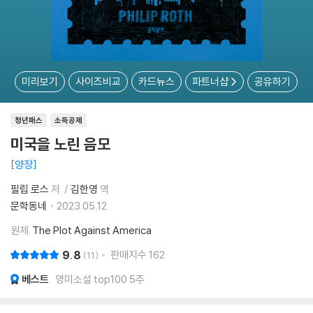
미리보기
사이즈비교
카드뉴스
파트너샵
공유하기
청년패스
소득공제
미국을 노린 음모
양장
필립 로스
저
김한영
역
문학동네
2023.05.12.
원제
The Plot Against America
9.8
판매지수
162
11
베스트
영미소설 top100 5주