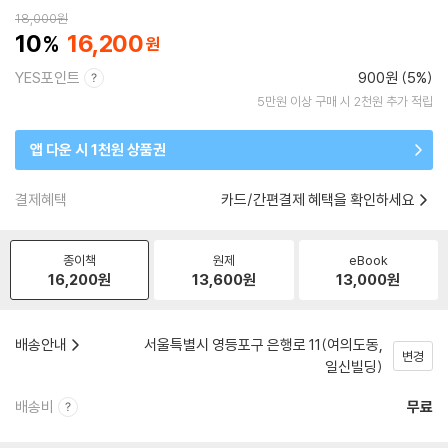
18,000
원
10
16,200
YES포인트
900원 (5%)
5만원 이상 구매 시 2천원 추가 적립
앱 다운 시 1천원 상품권
결제혜택
카드/간편결제 혜택을 확인하세요
종이책
원제
eBook
16,200
원
13,600
원
13,000
원
배송안내
서울특별시 영등포구 은행로 11(여의도동,
변경
일신빌딩)
배송비
무료