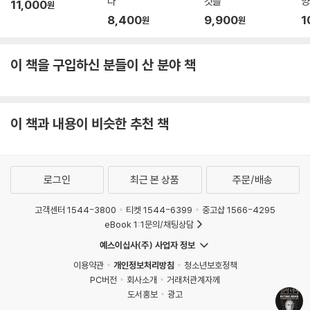
다
것들
양
11,000
원
8,400
9,900
1
원
원
이 책을 구입하신 분들이 산 분야 책
이 책과 내용이 비슷한 추천 책
로그인
최근 본 상품
주문/배송
고객센터 1544-3800
티켓 1544-6399
중고샵 1566-4295
eBook 1:1문의/채팅상담
예스이십사(주) 사업자 정보
이용약관
개인정보처리방침
청소년보호정책
PC버전
회사소개
거래처관계자께
도서홍보
광고