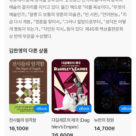
예술의 곁자리를 지키고 있다. 옮긴 책으로 『미를 욕보이다』 『무엇이
예술인가』 『알랭 드 보통의 영혼의 미술관』 『빈 서판』 『언어본능』 『지
금 다시 계몽』 『영혼을 찾아서』 『그러나 절망으로부터』 『생각은 어떻
게 행동이 되는가』 『각인된 지식』 등이 있다. 제45회 백상출판문화
상 번역 부문을 수상했다.
김한영
의 다른 상품
천사들의 엄격함
댜길레프의 제국 (Diag
뉴런의 정원
hilev’s Empire)
16,100
14,700
원
원
26,600
원