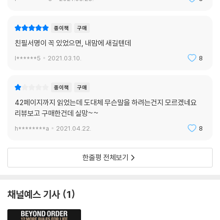
종이책
구매
친필서명이 꼭 있었으면, 내맘에 새길텐데
l******5
2021.03.10.
8
종이책
구매
42페이지까지 읽었는데 도대체 무슨말을 하려는건지 모르겠네요
리뷰보고 구매한건데 실망~~
h********a
2021.04.22.
8
한줄평 전체보기
채널예스 기사
1