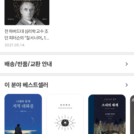
전 하버드대 심리학 교수 조
던 피터슨의 『질서 너머』 1위
등극
2021.05.14.
배송/반품/교환 안내
이 분야 베스트셀러