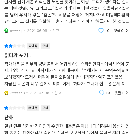
질서를 넘어 새롭고 적절한 도전을 찾아가는 여정 우리가 생각하는 질서
는 어떤 것일까요. 그리고 그 "질서 너머"에는 어떤 것들이 있을까요? 질서
를 넘어 우리가 겪는 "혼돈"의 세상을 어떻게 헤쳐나가고 대응해야할까
요? 그리고 질서를 위협하는 혼돈은 과연 우리에게 해롭기만 한 것일까
요? 이 책을 쓴 조던 B. 피터슨은 이미 ＜12가지 인생의 법칙＞으로 유명
c****g
2021.06.08.
신고
10
댓글
0
한 베스트셀러
종이책
구매
읽다가 포기..
작가가 말을 일부러 빙빙 돌려서 어렵게 하는 스타일인지~ 아님 번역에 문
제가 있는건지.. ㅠ 아직 내가 독서의 내공이 부족해서인지.. 꾸역꾸역 읽어
보려했지만 도저히 머리에 들어오질않아 법칙1까지만 읽고 포기했음.. ㅠ
처음엔 서론이 너무 길어서 머야 이거.. 하다가 그나마 참고 읽은게 이정
도... 휴~ 저자님은 그냥 너튜브에서만 만나는걸로......
k*****3
2021.05.08.
신고
10
댓글
1
종이책
구매
난해
일반 인문 심리학 같이읽기 수월한 내용들은 아닙니다.어려운내용쉽게 읽
혀 지지는 안아요작가 중심으로 너무 구구절절 풀어서 씀너무 자기 중심