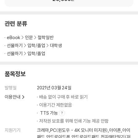
관련 분류
eBook
인문
철학일반
선물하기
입학/졸업
대학생
선물하기
입학/졸업
품목정보
발행일
2021년 03월 24일
이용안내
배송 없이 구매 후 바로 읽기
이용기간 제한없음
TTS 가능
저작권 보호를 위해 인쇄 기능 제공 안함
지원기기
크레마,PC(윈도우 - 4K 모니터 미지원),아이폰,아이
패드,안드로이드폰,안드로이드패드,전자책단말기(저