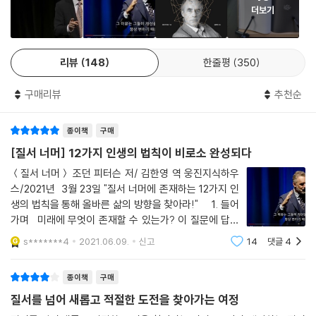
더보기
리뷰
148
한줄평
350
구매리뷰
추천순
종이책
구매
[질서 너머] 12가지 인생의 법칙이 비로소 완성되다
＜질서 너머＞ 조던 피터슨 저/ 김한영 역 웅진지식하우
스/2021년 3월 23일 "질서 너머에 존재하는 12가지 인
생의 법칙을 통해 올바른 삶의 방향을 찾아라!" 1. 들어
가며 미래에 무엇이 존재할 수 있는가? 이 질문에 답하
려는 것이 인생이다. 진정한 현실과 만나는 길이다. 무엇
s*******4
2021.06.09.
신고
14
댓글
4
이 존재하는가? 지금 존재하는 건 이미 완성된, 죽은 과거
다. 무엇이 존재할 수 있는가?
종이책
구매
질서를 넘어 새롭고 적절한 도전을 찾아가는 여정