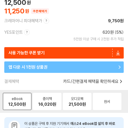
12,500
11,250
쿠폰혜택가
크레마머니 최대혜택가
9,750원
YES포인트
620원 (5%)
5만원 이상 구매 시 2천원 추가 적립
사용 가능한 쿠폰 받기
앱 다운 시 1천원 상품권
결제혜택
카드/간편결제 혜택을 확인하세요
eBook
종이책
오디오북
원서
12,500
원
16,020
원
21,500
원
이 상품은 구매 후 지원 기기에서
예스24 eBook앱 설치 후 바로