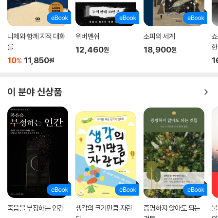
니체와 함께 지적 대화
위버멘쉬
소피의 세계
쇼
를
한
12,460
18,900
원
원
아
10
11,850
1
%
원
이 분야 신상품
죽음을 부정하는 인간
생각의 크기만큼 자란
증명하지 않아도 되는
불