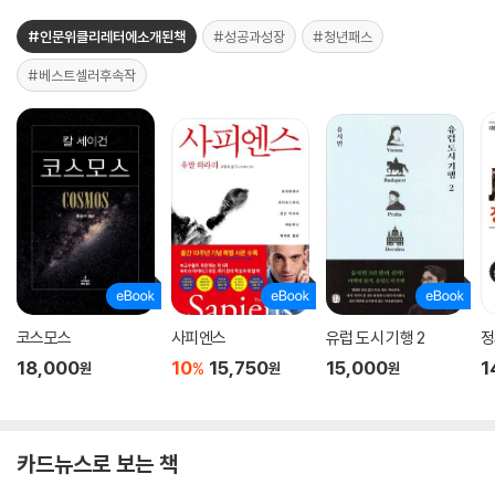
#인문위클리레터에소개된책
#성공과성장
#청년패스
#베스트셀러후속작
코스모스
사피엔스
유럽 도시 기행 2
정
18,000
10
15,750
15,000
1
%
원
원
원
카드뉴스로 보는 책