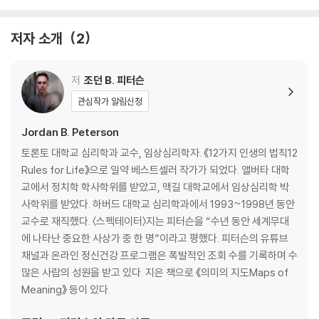
만물은 그 사이를 끝없이 오간다. 당신은 한 발을 질서의 영역에 두고, 다른
법칙 12. 고통스러울지라도 감사하라
한 발로 그 밖에 있는 미지의 세계를 디뎌야 한다. 혼돈 속에는 위험이 도사
저자 소개
2
리지만, 더 나아질 기회와 가능성도 거기에 있다.
저
조던 B. 피터슨
관심작가 알림신청
『질서 너머』는 혼돈을 잠재우는 것에서 한발 나아가 혼돈과 그 안의 가능
성을 기꺼이 껴안도록, 냉소와 두려움의 껍질을 깨는 더 강력한 12가지 법
Jordan B. Peterson
칙을 제시함으로써 독자들의 가슴을 다시 한번 뜨겁게 달군다.
토론토 대학교 심리학과 교수, 임상심리학자. 《12가지 인생의 법칙12
Rules for Life》으로 일약 베스트셀러 작가가 되었다. 앨버타 대학
교에서 정치학 학사학위를 받았고, 맥길 대학교에서 임상심리학 박
사학위를 받았다. 하버드 대학교 심리학과에서 1993~1998년 동안
교수로 재직했다. 〈스펙테이터〉지는 피터슨을 “수년 동안 세계무대
에 나타난 중요한 사상가 중 한 명”이라고 평했다. 피터슨의 유튜브
채널과 온라인 정신건강 프로그램은 폭발적인 조회 수를 기록하며 수
많은 사람의 성원을 받고 있다. 지은 책으로 《의미의 지도Maps of
Meaning》 등이 있다.