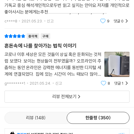
기독교 중심 해석개인적으로두번 읽고 싶지는 안아요.저자를 개인적으로
좋아사시는 분에게는추천........................,........,.............,............,...
c****8
2021.05.23.
신고
9
댓글
0
종이책
구매
혼돈속에 나를 찾아가는 법칙 이야기
코로나 이후 세상은 모든 것들이 상실 혹은 둔화되는 것처
럼 보였다. 보이는 현상들이 전부였을까? 오프라인이 주
춤하는 동안 온라인은 강력한 에너지를 동반한 디지털 세
계에 연결되었다. 집에 있는 시간이 어느 때보다 많아진
지금 드디어 우리 자신을 성찰하는 절호의 기회가 주어진
g********1
2021.05.24.
신고
8
댓글
1
것이다. 대면으로 잃어버린 에너지의 자장을 어떻게 표출
할 것인가? 아직도 비대면으로 낯설지만
리뷰 전체보기
리뷰
148
한줄평
350