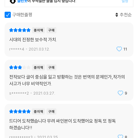
클린봇
이 부적절한 글을 감지 중입니다.
설정
구매한줄평
추천순
종이책
구매
시대의 진정한 보수적 가치.
r*****4
2021.03.12.
11
종이책
구매
전작보다 글이 중심을 잃고 방황하는 것은 번역의 문제인가,작가의
사고가 너무 비약적인가.
s*******2
2021.03.27.
9
종이책
구매
드디어 도착했습니다 무려 싸인본이 도착했어요 정독 또 정독
하겠습니다!!
r*********3
2021.03.25.
8