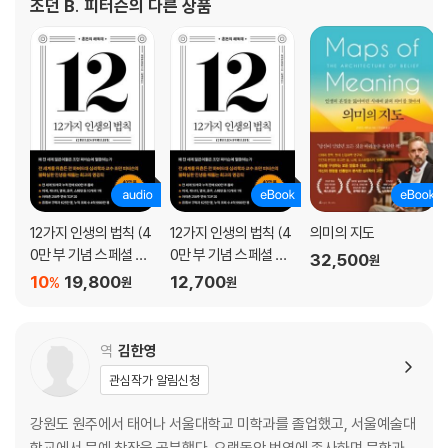
조던 B. 피터슨
의 다른 상품
12가지 인생의 법칙 (4
12가지 인생의 법칙 (4
의미의 지도
0만 부 기념 스페셜 에
0만 부 기념 스페셜 에
32,500
원
디션)
디션)
10
19,800
12,700
%
원
원
역
김한영
관심작가 알림신청
강원도 원주에서 태어나 서울대학교 미학과를 졸업했고, 서울예술대
학교에서 문예 창작을 공부했다. 오랫동안 번역에 종사하며 문학과