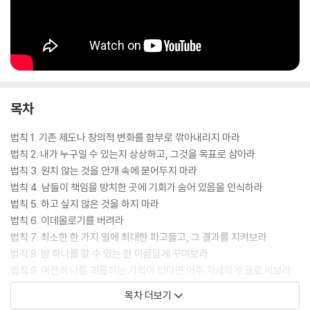
그러던 어느 날 그가 돌연 모습을 감췄다. 후속작을 집필하던 중 갑작스레
부인의 말기 암 진단과 그 자신의 심각한 건강 문제(약물 부작용 치료로 인
한 코마 상태에서 폐렴까지)가 연이어 닥쳤다. 1년 가까이 병상에서 생사
를 오간 그는 재활센터에서 걷는 법, 눕는 법을 다시 배워야 할 정도로 심신
목차
이 피폐해졌을 때 ‘거의’ 모든 것을 포기할 뻔했다고 솔직하게 고백한다. 하
지만 갑자기 인생을 덮친 혼돈에 굴복하는 대신 자신의 신념과 철학을 담
법칙 1. 기존 제도나 창의적 변화를 함부로 깎아내리지 마라
금질하는 계기로 삼았고, 보다 깊고 확장된 사유를 펼쳐 보이며 ‘인생 법
법칙 2. 내가 누구일 수 있는지 상상하고, 그것을 목표로 삼아라
칙’의 완결판 『질서 너머』로 돌아왔다.
법칙 3. 원치 않는 것을 안개 속에 묻어두지 마라
법칙 4. 남들이 책임을 방치한 곳에 기회가 숨어 있음을 인식하라
법칙 5. 하고 싶지 않은 것을 하지 마라
법칙 6. 이데올로기를 버려라
왜 ‘질서 너머’ 인가? 당신은 자신이 누구일 수 있는지, 최고의 모습을 상상
법칙 7. 최소한 한 가지 일에 최대한 파고들고, 그 결과를 지켜보라
하고 추구해야 마땅하다(법칙2). 그것이 진짜 인생이니까. 질서는 혼돈의
법칙 8. 방 하나를 할 수 있는 한 아름답게 꾸며보라
해독제가 될 수 있지만 완벽하지 않다. 끝없이 변화하는 세상에서 자신이
법칙 9. 여전히 나를 괴롭히는 기억이 있다면 아주 자세하게 글로 써보라
이미 아는 것 얻은 것에 안주한다면 아무리 어렵게 얻었던들 그 질서는 딱
법칙 10. 관계의 낭만을 유지하기 위해 성실히 계획하고 관리하라
목차 더보기
딱하게 굳어버린다. 본래 질서와 혼돈은 어느 것이 더 좋다 말할 수 없고,
법칙 11. 분개하거나 거짓되거나 교만하지 마라