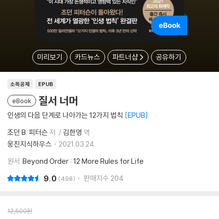
미리보기
카드뉴스
파트너샵
공유하기
소득공제
EPUB
질서 너머
eBook
인생의 다음 단계로 나아가는 12가지 법칙
EPUB
조던 B. 피터슨
저
김한영
역
웅진지식하우스
2021.03.24.
원서
Beyond Order : 12 More Rules for Life
9.0
판매지수
204
498
12,500
원