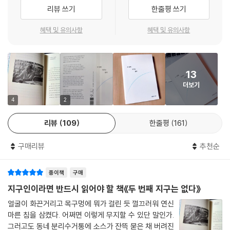
생각은 가장 적합한 형태에 담겨야 한다
리뷰 쓰기
한줄평 쓰기
종이부터 잉크까지, 친환경 출판 실천
혜택 및 유의사항
혜택 및 유의사항
타일러 라쉬의 『두 번째 지구는 없다』는 디자인부터 제작까지, 출판의 모
든 과정에서 환경을 고려했다. 환경에 관한 메시지를 가장 친환경적인 형
태 안에 담기 위해 저자는 디자인과 제작 전반에 적극 참여했다. 타일러는
13
FSC 인증 등 친환경 제작 방식과 잉크 사용을 획기적으로 줄인 디자인을
더보기
제안했다.
4
2
책에 사용한 모든 종이는 가장 엄격한 친환경 국제 인증인 FSC®인증을 획
리뷰
109
한줄평
161
득했다. FSC 인증은 산림자원 보존과 환경 보호를 위해 국제산림관리협의
회(Forest Stewardship Council)에서 만든 산림 관련 친환경 국제 인
구매리뷰
추천순
증이다. FSC 인증 종이를 사용하면 지속가능한 방식으로 관리된 나무를
선택해 숲과 야생 동물을 모두 보전할 수 있다. 또한 친환경 콩기름 잉크로
종이책
구매
인쇄했으며, 불필요한 종이 낭비를 막기 위해 띠지를 생략하고 종이 손실
이 적은 판형을 선택했다.
지구인이라면 반드시 읽어야 할 책《두 번째 지구는 없다》
얼굴이 화끈거리고 목구멍에 뭐가 걸린 듯 껄끄러워 연신
마른 침을 삼켰다. 어쩌면 이렇게 무지할 수 있단 말인가.
그러고도 동네 분리수거통에 소스가 잔뜩 묻은 채 버려진