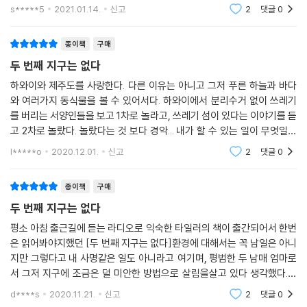
사실 가장 많은 산소가 만들어지는 곳은 바다이다. 바다에서 작은 플랑크
s*****5
2021.01.14.
신고
2
댓글
0
톤이 번식하
종이책
구매
두 번째 지구는 없다
하와이와 제주도를 사랑한다. 다른 이유는 아니고 그저 푸른 하늘과 바다
와 여러가지 동식물을 볼 수 있어서다. 하와이에서 분리수거 없이 쓰레기
를 버리는 서양인들을 보고 1차로 놀라고, 쓰레기 섬이 있다는 이야기를 듣
고 2차로 놀랐다. 놀랐다는 것 보다 경악... 내가 할 수 있는 일이 무엇일까
늘 고민하는데, 최대한 지구와 관련된 일에 대해 목소리를 내려고 한다. 너
l*****o
2020.12.01.
신고
2
댓글
0
무 감사한 것
종이책
구매
두 번째 지구는 없다
평소 아침 출근길에 듣는 라디오로 익숙한 타일러의 책이 출간되어서 한번
은 읽어봐야지했던 [두 번째 지구는 없다]환경에 대해서는 꼭 남일은 아니
지만 그렇다고 내 사명같은 일도 아니라고 여기며, 평범한 두 남매 엄마로
서 그저 지구에 조금은 덜 미안한 방법으로 살림을살고 있다 생각했다.책
을 읽으며 내가 앞으로 남은 삶을 살기에 그리고 우리 아이들이 성장하며
d****s
2020.11.21.
신고
2
댓글
0
한 인생을살기에