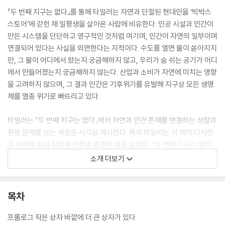
『두 번째 지구는 없다』를 통해 타일러는 자연과 단절된 현대인을 ‘빅박스
스토어’에 갇힌 채 일평생을 살아온 사람에 비유한다. 인공 시설과 인간이
만든 시스템을 단단하고 영구적인 것처럼 여기며, 인간이 자연의 일부이며
연결되어 있다는 사실을 외면한다는 지적이다. 수도를 열면 물이 쏟아지지
만, 그 물이 어디에서 왔는지 궁금해하지 않고, 우리가 숨 쉬는 공기가 어디
에서 만들어졌는지 궁금해하지 않는다. 산업과 소비가 자연에 미치는 영향
을 고려하지 않으며, 그 결과 인간은 기후위기를 유발해 지구상 모든 생명
체를 멸종 위기로 빠뜨리고 있다.
타일러는 『두 번째 지구는 없다』에서 자연과 인간 존재를 연결하는 성찰과
환경 문제를 보는 새로운 시각을 제시한다. 특히 타일러는 이 책의 디자인
과 제작에 깊이 참여해 친환경 출판에 힘을 실었다. 『두 번째 지구는 없다』
는 저자의 뜻을 반영하여 엄격한 친환경 인증인 FSC 마크를 획득하고, 친
소개 더보기
환경 콩기름 잉크로 인쇄했다. 또 환경 부담을 덜기 위해 잉크 사용을 최소
화한 파격적인 디자인을 적용했다.
목차
프롤로그 작은 상자 바깥에 더 큰 상자가 있다