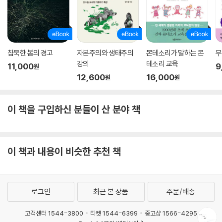
침묵한 봄의 경고
자본주의와 생태주의
몬테소리가 말하는 몬
무
강의
테소리 교육
11,000
9
원
12,600
16,000
원
원
이 책을 구입하신 분들이 산 분야 책
이 책과 내용이 비슷한 추천 책
로그인
최근 본 상품
주문/배송
고객센터 1544-3800
티켓 1544-6399
중고샵 1566-4295