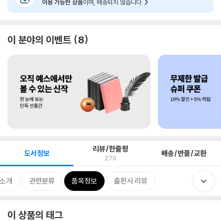
이용 가능한 상품
이며, 배송되지 않습니다.
이 분야의 이벤트
8
리뷰/한줄평
도서정보
배송/반품/교환
270
 소개
관련분류
품목정보
출판사 리뷰
이 상품의 태그