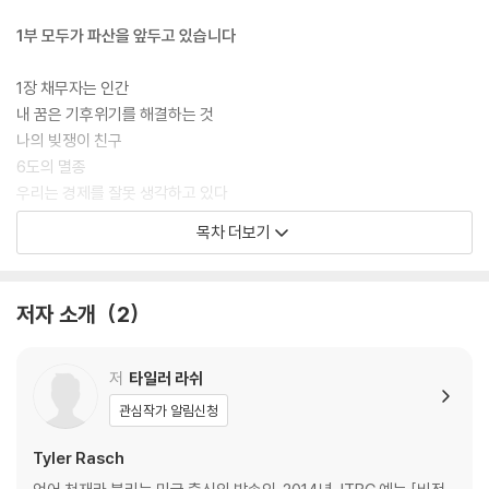
1부 모두가 파산을 앞두고 있습니다
1장 채무자는 인간
내 꿈은 기후위기를 해결하는 것
나의 빚쟁이 친구
6도의 멸종
우리는 경제를 잘못 생각하고 있다
기후위기, 한국에 100억 달러 손실 안긴다
목차 더보기
코로나19는 시작에 불과하다
누구나 환경 난민이 될 수 있는 세상
저자 소개
2
2장 다가올 미래는 예전과 같지 않다
이전의 데이터는 틀렸다
우리는 너무 작다는 말
저
타일러 라쉬
아직 위기가 아니라는 말은 핑계이다
관심작가 알림신청
가장 저렴한 것이 아니라 가장 좋은 것
분리수거만 잘하면 충분할까
Tyler Rasch
책임에도 정도가 있을까