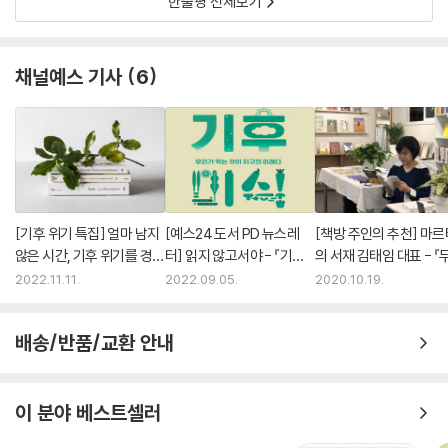
한줄평 전체보기
채널예스 기사
6
[기후 위기 특집] 얼마 남지
[예스24 도서 PD 뉴스레
[책방 주인의 추천] 마르
않은 시간, 기후 위기를 경고
터] 읽지 않고서야 - 『기후
의 서재 김태임 대표 - 『
하는 책들
미식』 외
번째 지구는 없다』
2022.11.11.
2022.09.05.
2020.10.19.
배송/반품/교환 안내
이 분야 베스트셀러