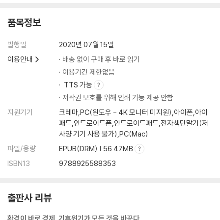
품목정보
발행일
2020년 07월 15일
이용안내
배송 없이 구매 후 바로 읽기
이용기간 제한없음
TTS 가능
저작권 보호를 위해 인쇄 기능 제공 안함
지원기기
크레마,PC(윈도우 - 4K 모니터 미지원),아이폰,아이
패드,안드로이드폰,안드로이드패드,전자책단말기(저
사양 기기 사용 불가),PC(Mac)
파일/용량
EPUB(DRM) | 56.47MB
ISBN13
9788925588353
출판사 리뷰
환경이 바로 경제, 기후위기가 모든 것을 바꾼다