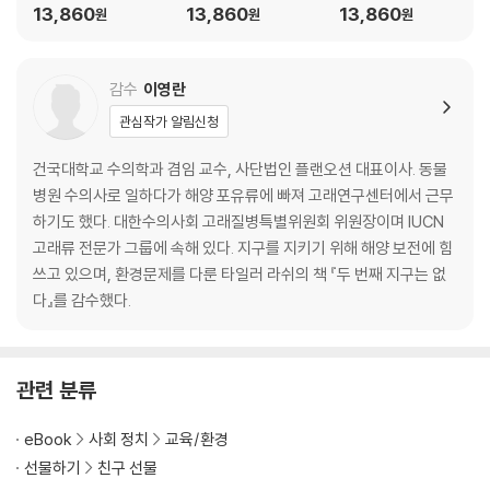
우리는 자연의 일부였다
13,860
13,860
13,860
원
원
원
양동이에 갇힌 개구리처럼
코로나19가 만든 그늘
자연의 두 얼굴
감수
이영란
관심작가 알림신청
5장 푸른 산이 들려준 이야기
빅박스스토어 대신 엄마 아빠 가게
건국대학교 수의학과 겸임 교수, 사단법인 플랜오션 대표이사. 동물
직접 잡을 수 있어야 고기를 먹을 수 있다
병원 수의사로 일하다가 해양 포유류에 빠져 고래연구센터에서 근무
자연의 변화는 손닿지 않는 곳이 없었다
하기도 했다. 대한수의사회 고래질병특별위원회 위원장이며 IUCN
나는 오로라를 보며 걸었다
고래류 전문가 그룹에 속해 있다. 지구를 지키기 위해 해양 보전에 힘
쓰고 있으며, 환경문제를 다룬 타일러 라쉬의 책 『두 번째 지구는 없
에필로그 오래 갇혀 있던 작은 상자의 밖으로
다』를 감수했다.
감수자의 말 우리가 해야 하는 이야기
주석
관련 분류
eBook
사회 정치
교육/환경
선물하기
친구 선물