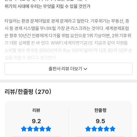
위기의 시대에 우리는 무엇을 지킬 수 있을 것인가
타일러는 환경 문제야말로 경제 문제라고 말한다. 기후위기는 부동산, 증
시 등 경제 시스템을 무너뜨릴 가장 큰 리스크라는 것이다. 세계경제포럼
은 향후 10년간 인류에게 다가올 위험 요인으로 1위 기상이변, 2위 기후위
기 대응 실패를 든 바 있다. WWF(세계자연기금)도 지금과 같이 자원을
소비할 경우 한국은 2050년까지 최소 100억 달러(약 12조 원)의 GDP 손
실을 피할 수 없다고 경고한다.
출판사 리뷰 더보기
타일러는 경제적 외부 효과를 외면한 채 가격을 산출하는 방식에 환경 문
제의 핵심이 있다고 역설한다. 화석 연료 사용이 환경에 얼마만큼 큰 영향
을 미칠지, 우리가 배출하는 일회용품이 인간에게 어떻게 돌아올지, 진짜
리뷰/한줄평
270
값을 외면한 가격이 우리에게 비싼 값으로 돌아오고 있다는 지적이다. 타
일러는 해결의 실마리로 ‘선택권’을 강조한다. ‘환경’을 기준으로 삼아 탄소
배출 저감을 실천하는 기업을 선택하고, 환경 문제를 외면하는 기업 제품
리뷰
한줄평
은 불매해야 한다고 말한다. 또한 환경을 위한 더 나은 선택을 고민하고 요
9.2
9.5
구해야 한다고 주장한다.