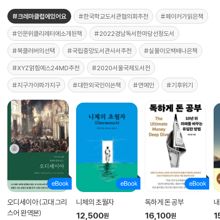
#크레마클럽에있어요
#한국학교도서관협의회추천
#페이커가읽은책
#인문위클리레터에소개된책
#2022경남독서한마당선정도서
#북클러버의선택
#국립중앙도서관사서추천
#실물이오백배나은책
#XYZ얽힘예스24MD추천
#2020서울국제도서전
#지구가아파가지구
#대한외국인이쓴책
#연예인
#기후위기
오디세이아 (고대 그리
니체의 초월자
독하게 돈 공부
내
스어 완역본)
12,500
16,100
1
원
원