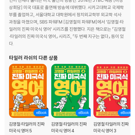
언어 천재라 불리는 미국 출신의 방송인. 2014년 JTBC 예능 [비정
미세먼지라는 나쁜 표현
상회담] 미국 대표로 출연해 방송에 데뷔했다. 시카고대학교 국제학
탄소 배출 어떻게 줄일 수 있을까
부를 졸업하고, 서울대학교 대학원에서 정치외교학부 외교학 석사
거꾸로 가는 미국 정부
과정을 마쳤으며, SBS 파워FM [김영철의 파워FM]에서 ‘김영철·타
Green is the New Red
일러의 진짜 미국식 영어’ 시리즈를 진행했다. 지은 책으로는 『김영철
·타일러의 진짜 미국식 영어』 시리즈, 『두 번째 지구는 없다』 등이 있
3장 어떻게 파산을 면할 것인가
다.
현실을 직시해야 한다
우리가 가진 수단을 이용해야 한다
타일러 라쉬
의 다른 상품
온실가스의 주범이 소라고?
채식은 불편하지 않아야 한다
시스템을 고리로 연결하는 일
판다를 지켜야 하는 이유
나는 환경을 고려한 기업을 선택한다
타일러의 제안, 지구를 위한 한 걸음
2부 모든 시작과 끝인 이곳에서
김영철·타일러의 진짜
김영철·타일러의 진짜
김영철 타일러의 진짜
4장 우리는 자연의 일부였다
미국식 영어 5
미국식 영어 4
미국식 영어 3