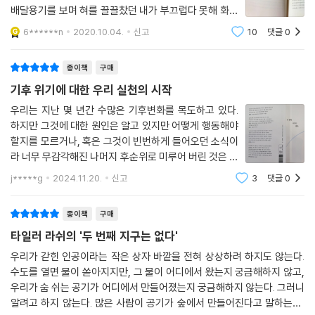
배달용기를 보며 혀를 끌끌찼던 내가 부끄럽다 못해 화가
났다. 친환경제품 구입, 음식물쓰레기 최소화, 미니멀리
6******n
2020.10.04.
신고
10
댓글
0
즘에 얹져 탄소포인트제까지 가입해 나름 생활 속 실천을
하고 있다고, 그 수준에서 만족했던 내
종이책
구매
기후 위기에 대한 우리 실천의 시작
우리는 지난 몇 년간 수많은 기후변화를 목도하고 있다.
하지만 그것에 대한 원인은 알고 있지만 어떻게 행동해야
할지를 모르거나, 혹은 그것이 빈번하게 들어오던 소식이
라 너무 무감각해진 나머지 후순위로 미루어 버린 것은 아
닌지 한번 생각해보아야 할 것 같다. 지난 2020년 첫 출간
j*****g
2024.11.20.
신고
3
댓글
0
된 [두 번째 지구는 없다]는 방송인 "타일러 라쉬"의 평소
지구 환경에 대한 깊은 관심에서 비롯
종이책
구매
타일러 라쉬의 '두 번째 지구는 없다'
우리가 갇힌 인공이라는 작은 상자 바깥을 전혀 상상하려 하지도 않는다.
수도를 열면 물이 쏟아지지만, 그 물이 어디에서 왔는지 궁금해하지 않고,
우리가 숨 쉬는 공기가 어디에서 만들어졌는지 궁금해하지 않는다. 그러니
알려고 하지 않는다. 많은 사람이 공기가 숲에서 만들어진다고 말하는데,