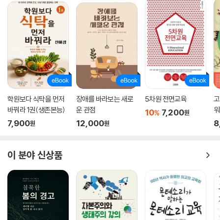
학원보다 식탁을 먼저
장애를 바라보는 새로
5차원 전면교육
고
바꿔라 1권(생존본능)
운 관점
워
10
7,200
%
원
7,900
12,000
8
원
원
이 분야 신상품