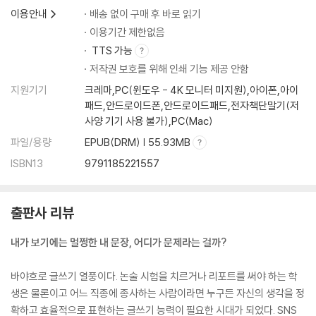
이용안내
배송 없이 구매 후 바로 읽기
과거형을 써야 하는지 안 써도 되는지
지구인의 귀가
이용기간 제한없음
시작할 수 있는 것과 없는 것
TTS 가능
마지막 메일: 용서하세요
저작권 보호를 위해 인쇄 기능 제공 안함
말을 이어 붙이는 접속사는 삿된 것이다
지원기기
크레마,PC(윈도우 - 4K 모니터 미지원),아이폰,아이
마지막 답장: 당신은 쓰고 나는 읽습니다
패드,안드로이드폰,안드로이드패드,전자책단말기(저
문장 다듬기 ①
사양 기기 사용 불가),PC(Mac)
가을의 끝
파일/용량
EPUB(DRM) | 55.93MB
문장 다듬기 ②
ISBN13
9791185221557
출판사 리뷰
내가 보기에는 멀쩡한 내 문장, 어디가 문제라는 걸까?
바야흐로 글쓰기 열풍이다. 논술 시험을 치르거나 리포트를 써야 하는 학
생은 물론이고 어느 직종에 종사하는 사람이라면 누구든 자신의 생각을 정
확하고 효율적으로 표현하는 글쓰기 능력이 필요한 시대가 되었다. SNS