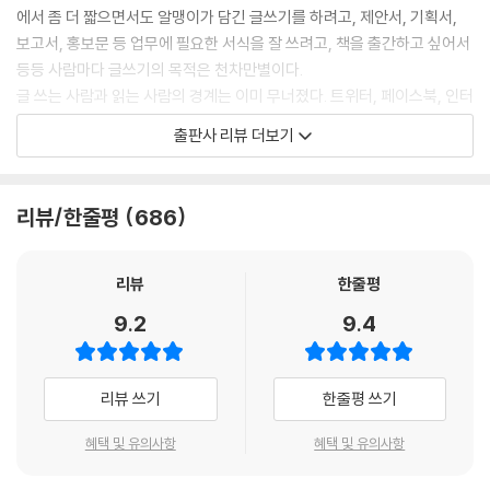
에서 좀 더 짧으면서도 알맹이가 담긴 글쓰기를 하려고, 제안서, 기획서,
보고서, 홍보문 등 업무에 필요한 서식을 잘 쓰려고, 책을 출간하고 싶어서
등등 사람마다 글쓰기의 목적은 천차만별이다.
글 쓰는 사람과 읽는 사람의 경계는 이미 무너졌다. 트위터, 페이스북, 인터
넷 블로그 등에는 일반인의 개성 있고 재밌는 글이 넘쳐난다. 글쓰기 능력
출판사 리뷰 더보기
이 스펙으로 여겨지면서 관련 서적이나 학원을 찾는 사람까지 있을 정도
다.
리뷰/한줄평
686
사람들은 이렇게 다양한 수단과 방법을 사용해서 글을 쓴다. 글을 쓴 다음
에는 어떨까? 내가 하고 싶은 말을 적어 놓기는 했는데, 다들 내가 쓴 글을
보고 말들이 많다. 내가 보기엔 멀쩡하기만 한데, 도대체 무엇이 문제인 걸
리뷰
한줄평
까?
9.2
9.4
어색한 문장을 살짝만 다듬어도 글이 훨씬 보기 좋고 우리말다운 문장으로
바꾸는 비결이 있다. 20년 넘도록 단행본 교정 교열 작업을 해 온 저자 김
리뷰 쓰기
한줄평 쓰기
정선이 그 비결을 공개한다. 저자는 자신이 오래도록 작업해 온 숱한 원고
들에서 공통으로 발견되는 어색한 문장의 전형을 추려서 뽑고, 문장을 이
혜택 및 유의사항
혜택 및 유의사항
상하게 만드는 요소들을 간추린 후 어떻게 문장을 다듬어야 유려한 문장이
되는지 요령 있게 정리해 냈다.