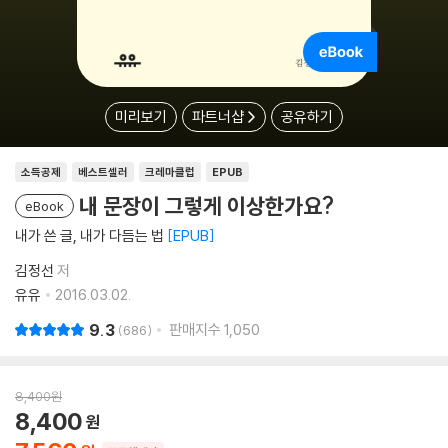
미리보기
파트너샵
공유하기
소득공제
베스트셀러
크레마클럽
EPUB
내 문장이 그렇게 이상한가요?
eBook
내가 쓴 글, 내가 다듬는 법
EPUB
김정선
저
유유
2016.03.02.
9.3
판매지수
1,050
686
8,400
원
8,400