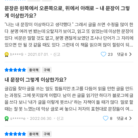
부분과 외주 교정자와 저자가 등장하는 이야기 부분을 교차시켰는데, 두
문장은 왼쪽에서 오른쪽으로, 위에서 아래로 - 내 문장이 그렇
대목이 모두 교정 교열과 관련된 문제의식을 담고 있어서 내용 면에서 정
게 이상한가요?
합성이 한층 높아졌다.
"나는 내 문장이 이상하다고 생각했다." 그래서 글을 쓰면 수정을 많이 한
다. 분명 여러 번 봤는데 오탈자가 보이고, 읽고 또 읽었는데 이상한 문장이
저자는 좋은 문장을 만드는 가장 좋은 방법은 필요 없는 요소를 가능한 대
있다. 비문은 말할 것도 없고, 분명 괜찮게 보였던 조사나 단어가 그 자리에
로 덜어내는 것이라고 말하면서 ‘-적’, ‘-의’, ‘것’, ‘들’과 같은 말만 빼도 문
있으면 안 될 것 같을 때도 있다. 그런데 이 책을 읽으며 많이 힐링이 되었
장이 훨씬 좋아진다고 지적한다. 또한 ‘있다’가 들어가서 어색해지는 문장
다. 저자는 문장을 쓰는 큰 원칙은 왼쪽에서 오른쪽으로, 위에서 아래
유형도 함께 정리한다. 이를테면 ‘-함에 있어’ 같은 표현을 설명할 때는 아
h****9
2021.07.01.
신고
23
댓글
6
래와 같이 설명하는데, 이런 대목을 읽으면 우리말을 오래도록 다듬어 온
현장 실무자의 철학도 엿볼 수 있다. “일각에서는 외국어에서 온 표현이니
종이책
구매
쓰지 말아야 한다고 주장하기도 하는데, 한국어 이용자가 수억 명 정도 된
내 문장이 그렇게 이상한가요?
다면 모를까 기껏해야 1억 명도 안 되는 현실에서 언어 순혈주의를 고집하
글감을 찾아 글을 쓰는 일도 힘들지만 초고를 다듬어 읽을 만한 글을 만드
다가는 자칫 고립을 자초할 수도 있다.
는 과정도 그에 못지않게 어렵다. 남이 쓴 글을 읽기만 하다가 블로그에 글
을 쓰다 보니 ‘내가 글을 이렇게 못쓰나’ 하는 자책이 들 때가 많다. 말로 할
외국어에서 온 표현이라도 더 다채로운 한국어 표현을 위해 필요하다면 얼
때는 잘 못 느꼈는데 막상 글로 써 놓으니 저자의 표현대로 문장들이 여기
마든지 쓸 수 있을 뿐만 아니라 외려 장려해야 하지 않을까. 다만 한국어 표
저기서 절뚝거리는 모습이 볼썽사납다. 《내 문장이 그렇게 이상한가요 》
s*****e
2022.06.30.
신고
8
댓글
4
현을 어색하게 만든다면 굳이 쓸 필요 있겠는가. 앞에서도 말했듯이 한 글
자라도 더 썼다면 그만 한 효과가 문장에 드러나야 한다. 게다가 다른 언어
종이책
구매
에서 빌려 온 표현을 쓰기까지 했다면 더 말할 필요 없겠다.“