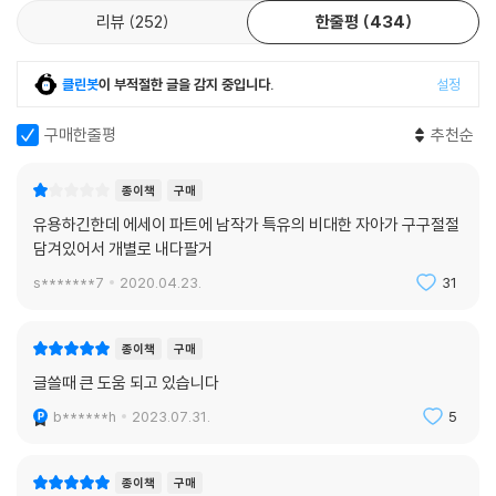
리뷰
252
한줄평
434
클린봇
이 부적절한 글을 감지 중입니다.
설정
구매한줄평
추천순
종이책
구매
유용하긴한데 에세이 파트에 남작가 특유의 비대한 자아가 구구절절
담겨있어서 개별로 내다팔거
s*******7
2020.04.23.
31
종이책
구매
글쓸때 큰 도움 되고 있습니다
b******h
2023.07.31.
5
종이책
구매