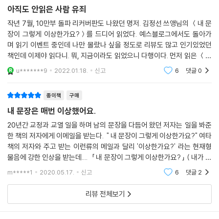
아직도 안읽은 사람 유죄
이 밖에도 문장을 쓸 때 주의해야 할 사동형과 피동형 문장, 지시 대명사의
작년 7월, 10만부 돌파 리커버판도 나왔던 명저. 김정선 쓰앵님의 ＜내 문
사용 등 우리가 편안한 우리말 문장을 지을 때 염두에 두어야 하는 내용까
장이 그렇게 이상한가요?＞를 드디어 읽었다. 예스블로그에서도 돌아가
지 살뜰하게 정리했다. 내가 쓰고도 잘 썼는지, 우리말 표현이 어색하지는
며 읽기 이벤트 중인데 나만 몰랐나 싶을 정도로 리뷰도 많고 인기있었던
않은지 긴가민가 하는 글쓴이들이 읽으면 두루 도움을 받을 수 있는 책이
책인데 이제야 읽다니. 뭐, 지금이라도 읽었으니 다행이다. 먼저 읽은 ＜열
다.
문장 쓰는 법＞이 내 글을 짓는 요령을 차근차근 알려주는 책이었다면 이
u*******9
2022.01.18.
신고
6
댓글
0
책은 무심코 사
종이책
구매
내 문장은 매번 이상했어요.
20년간 교정과 교열 일을 하며 남의 문장을 다듬어 왔던 저자는 일을 봐준
한 책의 저자에게 이메일을 받는다. " 내 문장이 그렇게 이상한가요?" 여타
책의 저자와 주고 받는 이런류의 메일과 달리 '이상한가요?' 라는 현재형
물음에 강한 인상을 받는데.... 「 내 문장이 그렇게 이상한가요? 」 ( 내가 쓴
글, 내가 다듬는법 )는 ( )에 든 글처럼 이상한 글이 되지 않도록 셀프
m*****1
2020.05.17.
신고
6
댓글
2
리뷰 전체보기