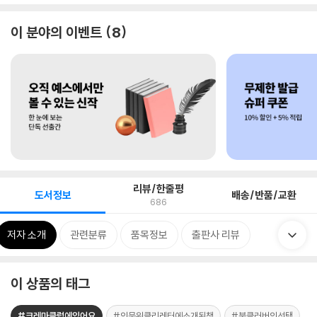
이 분야의 이벤트
8
리뷰/한줄평
도서정보
배송/반품/교환
686
저자 소개
관련분류
품목정보
출판사 리뷰
이 상품의 태그
#크레마클럽에있어요
#인문위클리레터에소개된책
#북클러버의선택