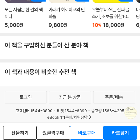
모든 사람은 한 권의 책
아라키 히로히코의 만
오늘부터 쓰는 진짜 글
나
이다
화술
쓰기, 초보를 위한 10가
당
지 실전 치트키
5,000
9,800
10
18,000
6
%
원
원
원
이 책을 구입하신 분들이 산 분야 책
이 책과 내용이 비슷한 추천 책
로그인
최근 본 상품
주문/배송
고객센터 1544-3800
티켓 1544-6399
중고샵 1566-4295
eBook 1:1문의/채팅상담
예스이십사(주) 사업자 정보
선물하기
원클릭구매
바로구매
카트담기
이용약관
개인정보처리방침
청소년보호정책