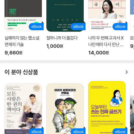
실패하지 않는 웹소설
잘하니까 더 즐겁다
나의 두 번째 교과서 X
묘
연재의 기술
나민애의 다시 만난 국
1,000
9
원
어
9,660
14,000
원
원
이 분야 신상품