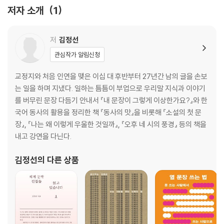
굳이 있다고 쓰지 않아도 어차피 있는 ①
저자 소개
1
두 번째 메일: 뭔가 오해를 하신 모양이네요
굳이 있다고 쓰지 않아도 어차피 있는 ②
국수
저
김정선
굳이 있다고 쓰지 않아도 어차피 있는 ③
관심작가 알림신청
교정지
지적으로 게을러 보이게 만드는 표현 ①
교정지와 처음 인연을 맺은 이십 대 후반부터 27년간 남의 글을 손보
수건돌리기
는 일을 하며 지냈다. 일하는 틈틈이 부업으로 우리말 지식과 이야기
지적으로 게을러 보이게 만드는 표현 ②
를 버무린 문장 다듬기 안내서 『내 문장이 그렇게 이상한가요?』와 한
기억
국어 동사의 활용을 정리한 책 『동사의 맛』을 비롯해 『소설의 첫 문
지적으로 게을러 보이게 만드는 표현 ③
장』, 『나는 왜 이렇게 우울한 것일까』, 『오후 네 시의 풍경』 등의 책을
함인주의 문장 ①
내고 강연을 다닌다.
지적으로 게을러 보이게 만드는 표현 ④
함인주의 문장 ②
김정선
의 다른 상품
내 문장은 대체 어디에서 와서 어디로 가는 걸까? ①
함인주의 문장 ③
내 문장은 대체 어디에서 와서 어디로 가는 걸까? ②
당신 문장은 이상합니다
내 문장은 대체 어디에서 와서 어디로 가는 걸까? ③