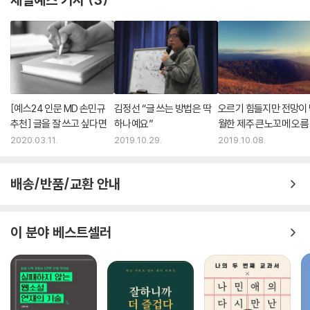
[예스24 인문 MD 손민규
김정선 “글 쓰는 방법은 딱
오르기 힘들지만 전망이
추천] 글을 잘 쓰고 싶다면
하나예요”
월한 제주 큰노꼬메 오름
2020.03.11.
2019.10.29.
2019.10.08.
배송/반품/교환 안내
이 분야 베스트셀러