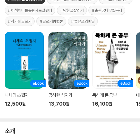
#이책이나를출판사도살렸다
#망한글살리기
#출판꿈나무필독서
#작가의글쓰기
#글쓰기방법론
#좋은글의비밀
니체의 초월자
공허한 십자가
독하게 돈 공부
내
12,500
13,700
16,100
1
원
원
원
소개