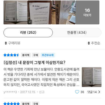
16
교정의 숙수에게 배우는 내 문장 요리법
더보기
저자는 머리말에서 이 책을 쓴 이유를 다음과 같이 적었다.
2
리뷰
252
한줄평
434
“문장을 다듬는 일에 무슨 법칙이나 원칙 같은 게 있는 것처럼 말할 수는
없다. 이제껏 수많은 저자들의 문장을 다듬어 왔지만, 내가 문장을 다듬을
구매리뷰
추천순
때 염두에 두는 원칙이라고는, ‘문장은 누가 쓰든 왼쪽에서 오른쪽으로, 위
에서 아래로 순서에 따라 쓴다’뿐이다. 나머지는 알지 못한다. 굳이 알고 싶
종이책
구매
주간우수작
지도 않고. 그렇다고 주먹구구식으로 일하는 건 아니다. 내 마음에 들고 안
들고를 기준 삼아 남의 문장을 손보는 것도 물론 아니다. 문장 안에 반복적
[김정선] 내 문장이 그렇게 이상한가요?
으로 등장하면서 문장을 어색하게 만드는 표현들은, 오답 노트까지는 아니
이 책은 우연한 기회에 만난 보물이다. 안흥도서관에 들려
어도 주의해야 할 표현 목록쯤으로 만들 수 있다. 바로 그 주의해야 할 표현
서 벗을 기다리던 중에 서가에서 발견한 책이기 때문이다.
목록을 이 책에 담았다.“
문고판 같이 얄팍한 책이다. 이렇게 작은 책은 그리 선호
하지 않지만, 국어교사였던 직업적인 특성에서 관심을 느
전작 『동사의 맛』에서 유용한 우리말 지식과 이야기를 버무리는 새로운 형
꼈고, 분량이 많지 않으니 잠시 살피기에는 부담이 없을
y******3
2017.12.15.
신고
36
댓글
14
듯했다. 10여 분 동안 책장을 넘기는 동안 무언가 와 닿는
식의 글쓰기를 선보였던 저자는 이 책에서 그 형식을 조금 더 진전된 형태
것이 있어서, 아예 구입까지 하게 된
로 활용했다. 이번에는 어색한 문장을 다듬는 비법을 다루는 우리말 지식
종이책
구매