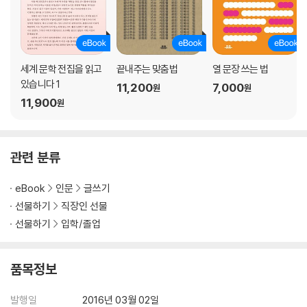
손사래
내 문장은 대체 어디에서 와서 어디로 가는 걸까? ④
도서관
당하고 시키는 말로 뒤덮인 문장 ①
세계 문학 전집을 읽고
끝내주는 맞춤법
열 문장 쓰는 법
세 번째 메일: 내 문장을 쓴다는 게 가능한 일인가요?
있습니다 1
11,200
7,000
원
원
당하고 시키는 말로 뒤덮인 문장 ②
11,900
원
네 번째 메일: 몸에 새기는 문장
당하고 시키는 말로 뒤덮인 문장 ③
답장: 왼쪽에서 오른쪽으로 쓰는 문장
관련 분류
당하고 시키는 말로 뒤덮인 문장 ④
다섯 번째 메일: 이해한 자 오해한 자
eBook
인문
글쓰기
사랑을 할 때와 사랑할 때의 차이
선물하기
직장인 선물
답장: 이젠 없는 나와 아직 없는 나
될 수 있는지 없는지
선물하기
입학/졸업
강연
문장은 손가락이 아니다 ①
품목정보
만남
문장은 손가락이 아니다 ②
발행일
2016년 03월 02일
다시 함인주