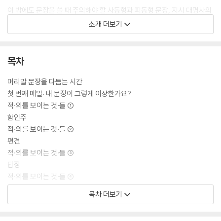
이 밖에도 문장을 쓸 때 주의해야 할 사동형과 피동형 문장, 지시 대명사의
사용 등 우리가 편안한 우리말 문장을 지을 때 염두에 두어야 하는 내용까
소개 더보기
지 살뜰하게 정리했다. 내가 쓰고도 잘 썼는지, 우리말 표현이 어색하지는
않은지 긴가민가 하는 글쓴이들이 읽으면 두루 도움을 받을 수 있는 책이
다.
목차
머리말 문장을 다듬는 시간
첫 번째 메일: 내 문장이 그렇게 이상한가요?
적·의를 보이는 것·들 ①
함인주
적·의를 보이는 것·들 ②
편견
적·의를 보이는 것·들 ③
답장
적·의를 보이는 것·들 ④
감기
목차 더보기
적·의를 보이는 것·들 ⑤
꿈