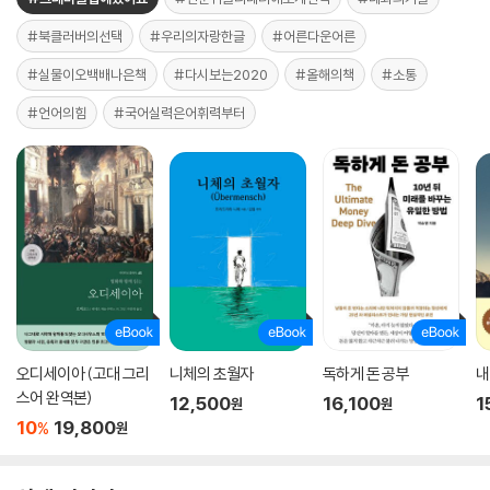
#북클러버의선택
#우리의자랑한글
#어른다운어른
#실물이오백배나은책
#다시보는2020
#올해의책
#소통
#언어의힘
#국어실력은어휘력부터
오디세이아 (고대 그리
니체의 초월자
독하게 돈 공부
내
스어 완역본)
12,500
16,100
1
원
원
10
19,800
%
원