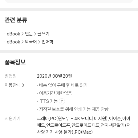
4장. 어휘를 만나는 즐거움
관련 분류
1. 고정된 정의에서 벗어나면 어휘력을 확장할 수 있다
eBook
인문
글쓰기
2. 낱말을 뒤살피고 음미하면 어휘력을 확장할 수 있다
eBook
외국어
언어학
3. 음소로 시작해 어휘력과 사고력 확장하기
4. A.I.가 사람의 어휘력을 능가하기 힘든 이유
5. 질문으로 시작해 어휘력과 사고력 확장하기
품목정보
발행일
2020년 08월 20일
이용안내
배송 없이 구매 후 바로 읽기
이용기간 제한없음
TTS 가능
저작권 보호를 위해 인쇄 기능 제공 안함
지원기기
크레마,PC(윈도우 - 4K 모니터 미지원),아이폰,아이
패드,안드로이드폰,안드로이드패드,전자책단말기(저
사양 기기 사용 불가),PC(Mac)