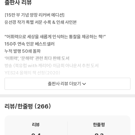
출판사 리뷰
자기소개서 등 정보나 지식 전달을 목적으로 하는 글에서 해석의 여지가
많은 어휘와 표현을 써서 읽거나 듣는 사람마다 다르게 이해한다면 존재의
[15만 부 기념 양장 리커버 에디션]
이유를 묻지 않을 수 없다.
유선경 작가 특별 서문 수록 & 인쇄 사인본
--- p.39
“어휘력으로 세상을 새롭게 인식하는 통찰을 제공하는 책!”
나만 겪은 일을 당신에게 알리고, 당신이 겪은 일을 내가 알 길은 언어밖에
150주 연속 인문 베스트셀러
없다. 언어는 강철보다 견고한 인간의 생각과 마음을 두드려 금 가게 하고,
누적 발행 50쇄 돌파
틈이 생기게 하고, 마침내 드나들 수 있는 길을 만들 수 있는 유일한 수단이
‘어휘력’, ‘문해력’ 관련 최다 판매 도서
다. 언어의 한계를 서로 달리 살아온 삶의 경험과 환경에서 비롯된 거라 믿
방송 〈북유럽 with 캐리어〉 이금희 아나운서 추천 도서
어 소통에 대한 희망을 버리지 않는다면 어휘를 선택할 때 조금은 더 친절
YES24 올해의 책 선정(2020)
해질 수 있다. 상대의 처지에 적절한 낱말을 찾게 된다.
출판사 리뷰 더보기
--- p.44
‘헐’, ‘대박’으로 모든 감정을 표현하는 사람들에게
이 책을 추천합니다!
맞춤한 낱말을 구사하면 불필요한 곁가지 서술을 줄여 효율적일 뿐 아니라
리뷰/한줄평
266
그 낱말을 디딤돌 삼아 하려는 이야기를 자신감 있게, 자유자재로 발전시
책 읽기, 글쓰기, 말하기, 공감 및 소통능력도 어휘력이 먼저다!
킬 수 있다. 사람에 대해서는 이름을 안다고 다 안다고 할 수 없지만, 사물
지금, 우리가 다시 어휘력에 주목해야 하는 이유!
과 현상은 맞춤한 이름을 알면 거의 아는 것이다. 단순히 이름만 아는 게 아
리뷰
한줄평
니라 하나의 새로운 세상을 아는 것이다.
“아, 뭐였더라. 단어가 갑자기 생각이 안 나.”