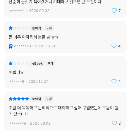
단순히 글짓기 책이겠거니 기대하고 읽으면 큰 오산이다.
s******1
2020.09.02.
7
종이책
구매
돈 너무 아까워서 눈물 남 ㅠㅠ
d******9
2025.06.19.
4
eBook
구매
아쉽네요
j******6
2020.12.27.
4
종이책
구매
조금 더 똑똑하고 논리적으로 대화하고 싶어 구입했는데 도움이 될
거 같습니디
i*******u
2023.08.02.
2