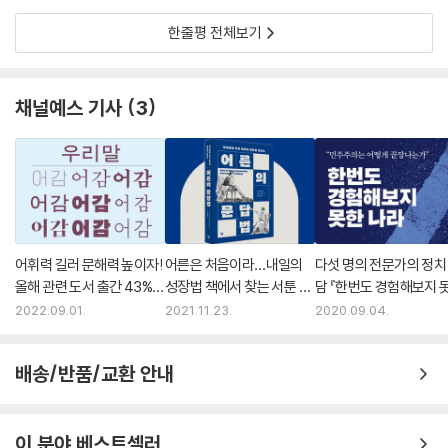
한줄평 전체보기
채널예스 기사
3
어휘력 길러 문해력 높이자!
어른은 처음이라…내일의
다섯 명의 전문가의 정치
올해 관련 도서 출간 43%
성장법 책에서 찾는 서툰 어
담 『한번도 경험해보지 
증가
른들
나라』 2주 연속 1위
2022.09.01.
2021.11.23.
2020.09.04.
배송/반품/교환 안내
이 분야 베스트셀러