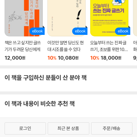
책은 쓰고 싶지만 글쓰
이것만 알면 당신도 현
오늘부터 쓰는 진짜 글
아
기가 두려운 당신에게
대 시조를 쓸 수 있다
쓰기, 초보를 위한 10가
화
지 실전 치트키
12,000
10
10,080
10
18,000
9
%
%
원
원
원
이 책을 구입하신 분들이 산 분야 책
이 책과 내용이 비슷한 추천 책
로그인
최근 본 상품
주문/배송