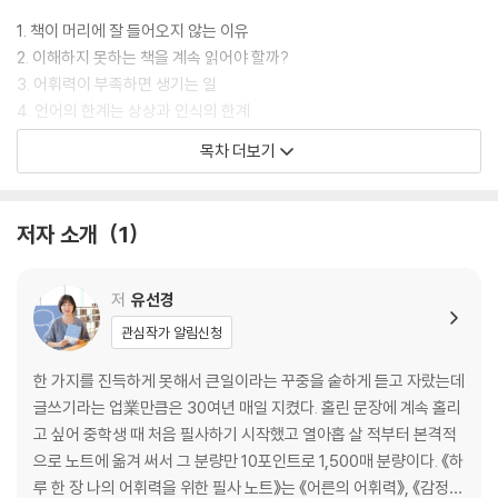
생각하는 바를 말로 설득력 있게 잘 표현하고 싶은 사람, 독서와 글쓰기에
관심이 많은 사람, 프레젠테이션과 회의가 부담스러운 직장인, 사회생활
1. 책이 머리에 잘 들어오지 않는 이유
을 앞두고 있는 취업 준비생, 그리고 리포트와 과제, 자기소개서 등의 글쓰
2. 이해하지 못하는 책을 계속 읽어야 할까?
기가 걱정인 대학생까지, 그들 모두에게 지금 당장 『어른의 어휘력』을 추
3. 어휘력이 부족하면 생기는 일
천한다.
4. 언어의 한계는 상상과 인식의 한계
5. 나의 세상은 언어의 한계만큼 작거나 크다
목차 더보기
6. 어휘력, 관성만큼 줄고 관심만큼 는다
7. 곁가지 서술을 줄이는 맞춤 낱말
8. 어휘력, 감정을 품위 있게 제어할 수 있는 능력
저자 소개
1
9. 어휘력이란 체험한 낱말의 총합
2장. 어휘력을 키우는 필수 조건
저
유선경
관심작가 알림신청
1. 서로의 말을 이해하지 못한다는 사실을 받아들여라
2. 언어적 직관의 중요성을 이해하라
한 가지를 진득하게 못해서 큰일이라는 꾸중을 숱하게 듣고 자랐는데
3. 사물에 쓰는 말과 사람에 하는 말을 구분하라
글쓰기라는 업業만큼은 30여년 매일 지켰다. 홀린 문장에 계속 홀리
4. 차이를 이용하려는 세력을 경계하라
고 싶어 중학생 때 처음 필사하기 시작했고 열아홉 살 적부터 본격적
5. 맞춤법과 기본 문법부터 익혀라
으로 노트에 옮겨 써서 그 분량만 10포인트로 1,500매 분량이다. 《하
6. 독심술보다 말의 힘을 믿어라
루 한 장 나의 어휘력을 위한 필사 노트》는 《어른의 어휘력》, 《감정