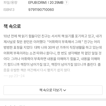
파일/용량
EPUB(DRM) | 20.29MB
ISBN13
9791190710060
책 속으로
10년 전에 책 읽기 힘들다던 친구는 서서히 책 읽기를 포기하고 있고, 내가
제사날로 찾은 원인은 이러했다. “어휘력이 부족해서 그래.” 친구는 어리
벙벙한 표정을 지었다. 대학 나와 30여 년 가까이 직장생활을 하고 있는데
어휘력 부족이라는 소견 따위나 듣다니, 한 번도 생각해본 적 없던 일일 것
이다. 그러나 어휘력이 부족하면 내용을 이해하기 힘들고, 내용을 이해하
기 힘드니까 책장이 넘어가질 않고, 책장이 넘어가질 않으니까 졸린다. 졸
음을 유발한 책은 여간해서 다시 펼치기 쉽지 않다.
--- pp.23~24
정확한 어휘를 구사해야 하는 이유는 해석의 여지를 줄이기 위해서다. 시
책 속으로 더보기
나 소설 등의 문학에서 작가가 의도적으로 쓴 애매모호한 표현은 여운과
사유로 이어질 수 있다. 그 모호함에서 비롯된 해석이 제각각 달라 벌어지
는 논의조차 의미 있다. 그러나 언론기사나 논문, 논술이나 프레젠테이션,