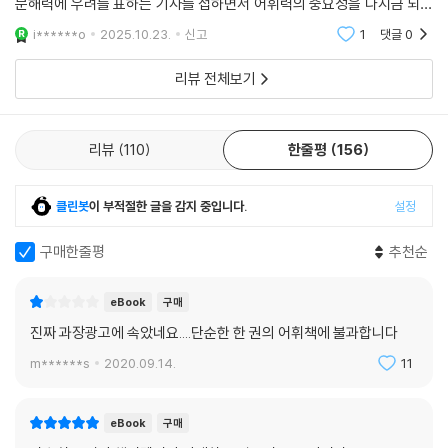
문해력에 우려를 표하는 기사를 접하면서 어휘력의 중요성을 다시금 되새
미를 짚는다. 2장에서는 성인이 어휘력을 키우는 기술을 습득하기에 앞서
겨 보았다.
전제되어야 하는 마음 자세에 대해 이야기한다. 대상과 사물을 바라보는
i******o
2025.10.23.
신고
1
댓글
0
시각이 구체적으로 어떻게 어휘력에 직결되는지 알게 될 것이다. 3장에서
리뷰 전체보기
는 어휘력을 키울 수 있는 방법에 대해 다룬다. 어휘를 문장 구조와 떼어놓
을 수 없으니 작가는 글쓰기와 연계해 설명한다. 마지막으로 4장에서는 한
개의 낱말에 대해 궁금해하고 음미하는 일이 어떻게 어휘력을 늘리고 사고
리뷰
110
한줄평
156
력을 확장할 수 있는지 직접 사례를 들어 이야기한다. 작가의 시선이 담긴
산문을 읽듯 편하게 읽다 보면, 상황에 따른 어휘에 민감해지고 적절하게
낱말을 선택할 수 있는 방법도 배울 수 있을 것이다. 특히 작가가 추천하는
클린봇
이 부적절한 글을 감지 중입니다.
설정
어휘력을 키우는 12가지 방법에 주목해보자. 어휘력에서 말뜻 못지않게 중
요한 말맛을 파악하는 방법, 어휘력을 키우는 글쓰기 기초 요령, 수식어를
구매한줄평
추천순
제대로 선택하고 활용하는 법, 기본 문장 쓰기, 적절한 어휘를 선택하기 위
해 꼭 필요한 글의 구성 만드는 법, 자료 활용법, 논지를 만드는 힘 키우는
eBook
구매
법, 텍스트가 아닌 콘텍스트 읽는 연습, 관점을 키우는 책 읽기 등 누구나
진짜 과장광고에 속았네요....단순한 한 권의 어휘책에 불과합니다
익히 아는 어휘의 양 늘리기나 다독 외에 구체적으로 다양한 방법을 제시
m******s
2020.09.14.
11
한다.
eBook
구매