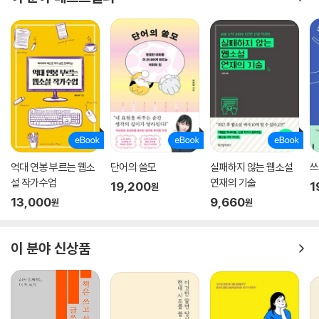
억대 연봉 부르는 웹소
단어의 쓸모
실패하지 않는 웹소설
쓰
설 작가수업
연재의 기술
19,200
1
원
13,000
9,660
원
원
이 분야 신상품