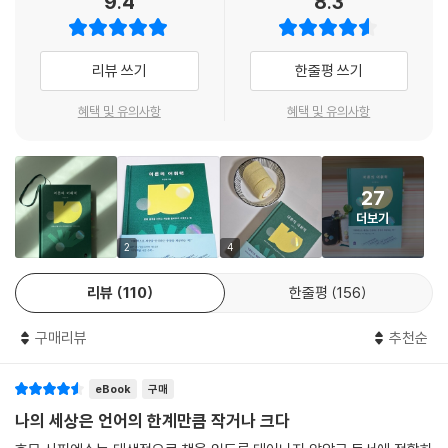
9.4
8.3
--- p.73
“책을 읽어도 무슨 뜻인지 잘 모르겠고 집중이 안 돼!”
“사람들과 소통하는 게 불편할 때가 많아서 걱정이야.”
체험한 낱말과 체험하지 못한 낱말은 자연이 솟아오르는 소리와 공룡이 땅
“학교나 회사에서 글쓰기를 해야 할 때마다 겁부터 나.”
리뷰 쓰기
한줄평 쓰기
을 내리찍는 소리만큼이나 간극이 크다. 자신이 몸과 정신으로 체험한 낱
말을 사용해야 오해의 소지를 줄일 수 있고 자유자재로 문장을 구성할 수
일상에서 흔히 일어나는 이렇게 평범한 상황들이 어쩌면 어휘력 때문일 수
혜택 및 유의사항
혜택 및 유의사항
있다. 가끔 멋 부리고 싶어서 체험하지 못한 낱말을 쓸 때가 있는데 여지없
있다는 걸 아는가. 그렇다. 때로는 나이 탓으로, 때로는 성격 탓으로, 때로
이 체하거나 탈나서 뱉어내야 한다. 체험한 낱말의 개수가 살아온 나날만
는 학습능력 탓으로 돌리곤 하는 이 모든 불편함이 어휘력 문제일 수 있다.
큼 늘 수 있기를 바란다.
대한민국의 ‘어른’은 대체로 고등학교를 졸업하면 따로 어휘를 외운다든
--- pp.83~84
27
가, 어휘력을 키우는 수고를 하지 않는다. 매일 보고 듣고 읽고 쓰고 말하는
더보기
모국어이기에 일상에서 겪는 불편이 설마 모국어의 어휘력 부족 때문인 줄
문제는 형용사를 용언이 아니라 수식어로 사용할 때다. 딱 맞는 명사를 찾
알아차리기 쉽지 않다. 30년 넘게 매일 글을 쓰고 있으며, 1993년부터 라
2
4
지 못했거나 잘 쓰는 것처럼 떨뜨리고 싶을 때 수식어로 꾸미려 드는 경향
디오 방송에서 글을 썼고, 일주일에 5권 이상 책을 읽는 다독가인 유선경
이 많다. 남발하면 어떤 어휘를 꾸미는지 찾느라 어지럽고 요란하면 배보
리뷰
110
한줄평
156
작가는 그렇게 글을 쓰고 책을 읽고 사람을 만나면서 어휘력 부족이 단순
다 배꼽이 더 큰 격이라 말과 글을 미심쩍게 만든다. 안 붙이면 허전해 습관
히 국어능력 문제에 국한되는 게 아니며 얼마나 일상에 커다란 불편을 가
적으로 붙이는 경우도 많은데 수식어 없이 의미를 전달할 수 있는 어휘를
구매리뷰
추천순
져오는지 깨닫는다. 그리고 어휘력의 쓸모에 대해 새로운 시각이 필요하다
찾는 게 우선이고, 형용사를 본래의 용언으로 쓰면 문장이 간결해지고 뜻
는 절실함에 이 책을 집필했다.
이 분명해진다.
eBook
구매
--- p.179
갑자기 낱말이 생각나지 않는다면 건망증이 아니라 어휘력 문제일 수 있
나의 세상은 언어의 한계만큼 작거나 크다
다. 어떤 말이나 글의 의미와 어감을 쉽게 파악하지 못한다면 눈치가 부족