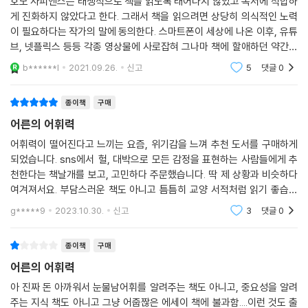
호모 사피엔스는 태생적으로 책을 읽도록 태어나지 않았고 독서에 적합하
진부한 이야기처럼 흔하고 낡고 닳은 낱말들은 그에 담긴 의미를 새롭게
한 게 아니라 어휘력 부족일 수 있다. 맞는 말인데 묘하게 거슬리는 말을 한
게 진화하지 않았다고 한다. 그래서 책을 읽으려면 상당히 의식적인 노력
조탁해보라는 도전의식을 갖게 한다. 맛있다, 슬프다, 고맙다, 미안하다,
다면 인간미가 부족한 게 아니라 어휘력이 부족해서일 수 있다. 타인의 말
이 필요하다는 작가의 말에 동의한다. 스마트폰이 세상에 나온 이후, 유튜
소중하다, 착하다, 나쁘다, 힘들다, 피곤하다. 아프다, 잘했다, 못했다, 좋
을 이해하기 어렵다면 소통능력이 부족한 게 아니라 어휘력 문제가 아닌지
브, 넷플릭스 등등 각종 영상물에 사로잡혀 그나마 책에 할애하던 약간의
다, 싫다, 밉다, 괴롭다, 신기하다, 이상하다 등이 그러하다. ‘너무’, ‘정말’,
되짚을 필요가 있다. 이런 문제들을 반복적으로 겪다 보면 심리적으로 위
시간마저도 자꾸만 줄어들고 있으니 말이다. 심심치 않게 뉴스로 접하는
b******l
2021.09.26.
신고
5
댓글
0
‘진짜’, ‘엄청’, ‘완전’, ‘되게’, ‘리얼’, ‘대박’, ‘개’를 앞에 갖다 붙이지 않아도 그
문해력 저
축되고 말이든 글이든 자신의 생각과 감정, 느낌 등을 표현하는 데 자신감
심정의 진실함을 알릴 어휘와 표현은 무엇일지 고민한다.
을 잃는다. 어휘로 생각하고 정리해 표현하지 않는 게 일상이 되면 자기 생
종이책
구매
--- p.225
각이나 감정을 자기가 파악할 줄 모른다. 자신의 생각에도 자신이 없고, 간
어른의 어휘력
혹 사람에 따라 공격적인 모습으로 표출될 수도 있다.
관점이 명확하지 않은 상태에서는 도망칠 구멍이 많은 비겁한 어휘를 고른
어휘력이 떨어진다고 느끼는 요즘, 위기감을 느껴 추천 도서를 구매하게
다. 관점이 올바르지 않은 상태에서는 극단적이고 편협한 어휘를 쥐려 한
되었습니다. sns에서 헐, 대박으로 모든 감정을 표현하는 사람들에게 추
“어휘력은 사람과 사람 사이를 연결하는 힘이자 대상과 사물을 바라보는
다. 말을 하고 글을 쓸 때 도사리는 유혹이자 위험이다. 관점과 어휘력의 상
천한다는 책날개를 보고, 고민하다 주문했습니다. 딱 제 상황과 비슷하다
시각이며 어휘력을 키운다는 것은 이러한 힘과 시각을 기르는 것이다. 동
관관계를 예민하게 감지해 피하지 않고 승부하면 차차 미립날 수 있다. 이
여겨져서요. 부담스러운 책도 아니고 틈틈히 교양 서적처럼 읽기 좋습니
시에 자신의 말이 상대의 감정에 영향을 끼칠 수 있다는 사실을 이해하는
는 용기가 필요한 일이다.
다. 많은 미디어의 홍수 속에서 짧은 글과 영상에 익숙해져있는 현대에 어
것이다. 그래야 ‘어른’다운 어휘력이다.”
g*****9
2023.10.30.
신고
3
댓글
0
휘의 중요성은 더욱
--- p.233
유선경 작가는 어른에게 필요한 어휘력은 단순히 낱말을 양적으로 많이 아
종이책
구매
는 것, 말발이 센 것이 아니라고 말한다. 낱말에 대해 잘 알고 적재적소에
어른의 어휘력
활용하는 것이 더 중요하며, 어휘력을 키우는 일은 세상을 올바르게 이해
아 진짜 돈 아까워서 눈물남어휘를 알려주는 책도 아니고, 중요성을 알려
하는 힘이자 내 감정을 품위 있게 제어할 수 있는 능력, 공감과 소통능력을
주는 지식 책도 아니고 그냥 어줍짢은 에세이 책에 불과함....이런 것도 출