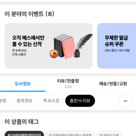
이 분야의 이벤트
8
리뷰/한줄평
도서정보
배송/반품/교환
266
분류
품목정보
책 속으로
출판사 리뷰
이 상품의 태그
#크레마클럽에있어요
#인문위클리레터에소개된책
#대화의기술