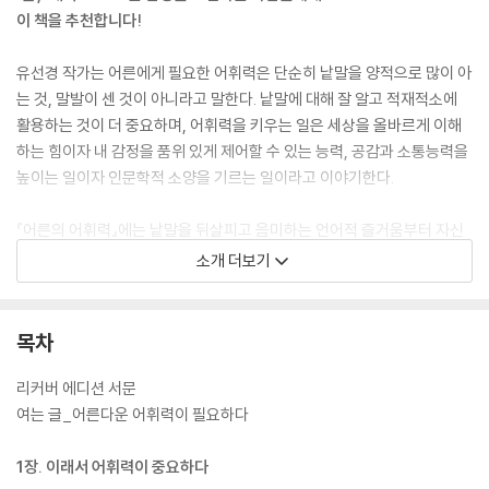
이 책을 추천합니다!
유선경 작가는 어른에게 필요한 어휘력은 단순히 낱말을 양적으로 많이 아
는 것, 말발이 센 것이 아니라고 말한다. 낱말에 대해 잘 알고 적재적소에
활용하는 것이 더 중요하며, 어휘력을 키우는 일은 세상을 올바르게 이해
하는 힘이자 내 감정을 품위 있게 제어할 수 있는 능력, 공감과 소통능력을
높이는 일이자 인문학적 소양을 기르는 일이라고 이야기한다.
『어른의 어휘력』에는 낱말을 뒤살피고 음미하는 언어적 즐거움부터 자신
의 생각과 감정을 적절한 어휘로 표현하는 기쁨, 대상과 사물에 대한 새로
소개 더보기
운 시각을 깨우는 흥분, 타인의 마음을 두드리는 설렘으로 가득하다. 또 작
가가 익숙한 어휘와 생소한 어휘를 골고루 선택해 촘촘히 써내려가, 이 책
을 읽는 것만으로도 미처 발견하지 못했던 수많은 어휘를 발견하는 희열을
목차
느낄 수 있다. 특별히 270여 개에 이르는 주석에서 만나는 낱말의 사전적
정의를 통해 문장에서 다른 낱말과 함께 배치했을 때 의미나 어감이 어떻
리커버 에디션 서문
게 달라지는지 직접 체감하고 문맥을 이해하는 힘을 기르게 될 것이다. 작
여는 글_어른다운 어휘력이 필요하다
가의 노하우가 담긴 어휘력 키우는 12가지 방법도 만나보자.
1장. 이래서 어휘력이 중요하다