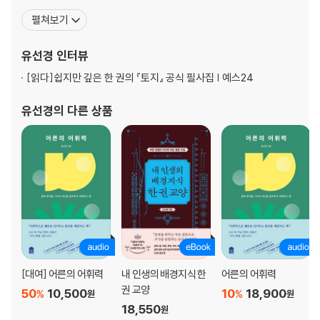
7. 내 말이 타인의 감정에 영향을 끼친다는 걸 인지하라
어휘》 등 ‘어휘력’ 관련 최다 판매를 기록한 유선경 작가의 첫 필사 책
펼쳐보기
8. 공감, 어휘력을 키우는 으뜸 조건
이다. 동서고금 다양한 분야의 책에서 길어 올린 아름답고 지혜로운
9. 영혼을 일으킬 수 있는 말
문구文句와 더불어 어휘력과 문해력, 문장력을 효과적으로 성장시
유선경
인터뷰
10. 사투리인 줄 알았는데 말맛 나는 우리말
키는 구체적인 방법을 담았다. 왜 모든 사람
[읽다]
쉽지만 깊은 한 권의 『토지』 공식 필사집 | 예스24
3장. 어휘력을 키우는 방법들
유선경
의 다른 상품
1. 말맛을 파악하라
2. 글을 쉽게 쓰는 기초 요령
3. 수식어를 용언으로 돌려라
4. 생각이 충만한 게 먼저다
5. 틀 만드는 연습
6. 기본 문장 쓰기부터 능숙하게 익혀라
7. 문장 수집과 필사
8. 자료와 근거 제대로 활용하기
9. 논지를 만드는 힘 키우기
[대여] 어른의 어휘력
내 인생의 배경지식 한
어른의 어휘력
10. 변칙을 배울 수 있는 텍스트, 노랫말
권 교양
50
10,500
10
18,900
%
%
원
원
11. 관점을 키우는 책 읽기
18,550
원
12. 콘텍스트 읽는 연습