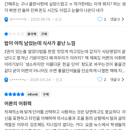
높이는 일이자 인문학적 소양을 기르는 일이라고 이야기한다. 『어른의 어
간해주는 구나 출판사한테 실망스럽고 ㅠ 작가한테는 이게 뭐지? 하는 생
휘력』에는 낱말을 뒤살피고 음미하는 언어적 즐거움부터 자신의 생각과
각 밖엔 안 듦하 진짜 돈도 시간도 아깝고 눈물이 나온다 내가
감정을 적절한 어휘로 표현하는 기쁨, 대상과 사물에 대한 새로운 시각을
d******9
2025.06.19.
신고
2
댓글
0
깨우는 흥분, 타인의 마음을 두드리는 설렘으로 가득하다. 또 작가가 익숙
한 어휘와 생소한 어휘를 골고루 선택해 촘촘히 써내려가, 이 책을 읽는 것
종이책
구매
만으로도 미처 발견하지 못했던 수많은 어휘를 발견하는 희열을 느낄 수
있다. 특별히 270여 개에 이르는 주석에서 만나는 낱말의 사전적 정의를
밥이 아직 남았는데 식사가 끝난 느낌
통해 문장에서 다른 낱말과 함께 배치했을 때 의미나 어감이 어떻게 달라
2권이 있는줄 알았다밥을 한참 맛있게 먹고있는데 갑자기 식당영업이 끝
지는지 직접 체감하고 문맥을 이해하는 힘을 기르게 될 것이다. 작가의 노
났다고 쫒겨난 기분이었다.왜 마무리가 이러지? 책 제목도 어른의 어휘력
하우가 담긴 어휘력 키우는 12가지 방법도 만나보자. 생각하는 바를 말로
이라기보다 '생소하지만 아름다운 한글 단어' 정도로 바꾸는것이 좋을것
설득력 있게 잘 표현하고 싶은 사람, 독서와 글쓰기에 관심이 많은 사람, 프
같다 굳이 어른이 아니어도 쓰면 좋을단어들을 단순하게 나열한 책에 지나
레젠테이션과 회의가 부담스러운 직장인, 사회생활을 앞두고 있는 취업 준
지않다
c******u
2025.04.24.
신고
2
댓글
0
비생, 그리고 리포트와 과제, 자기소개서 등의 글쓰기가 걱정인 대학생까
지, 그들 모두에게 지금 당장 『어른의 어휘력』을 추천한다.
eBook
구매
어른의 어휘력
“나의 세상은 언어의 한계만큼 작거나 크다!”
어른의 어휘력을 키우는 12가지 방법
적재적소에 맞게 단어를 선택하고 사용하는 것은 당연하고도 중요하다. 자
신을 표현하고 타인을 이해하며 의사소통과 조율 등의 상황에서 말과 글의
역할은 아무리 강조해도 지나침이 없다는 거다. 요즘 뉴스에서 학생들의
1장에서는 일상에서 미처 감지하지 못하는 어휘력의 중요성과 다양한 의