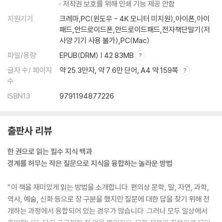
저작권 보호를 위해 인쇄 기능 제공 안함
저것은 안개일까, 구름일까?
밤송이에 왜 가시가 있을까?
지원기기
크레마,PC(윈도우 - 4K 모니터 미지원),아이폰,아이
독사가 자기 혀를 깨물면 죽을까?
패드,안드로이드폰,안드로이드패드,전자책단말기(저
사양 기기 사용 불가),PC(Mac)
너도밤나무와 나도밤나무도 밤나무일까?
양귀비와 개양귀비는 무엇이 다를까?
파일/용량
EPUB(DRM) | 42.83MB
배롱나무는 정말 간지럼을 탈까?
글자 수/ 페이지
약 25.3만자, 약 7.6만 단어, A4 약 159쪽
해달은 왜 함께 손을 잡고 잘까?
수
인간은 왜 다른 포유류만큼 털이 없을까?
ISBN13
9791194877226
펭귄의 다리는 정말 짧을까?
대나무는 왜 속이 비었을까?
수억 년 전에 살았고 지금도 우리 곁에 살아있는 것은 무엇일까?
출판사 리뷰
가냘픈 꽃 코스모스에 왜 ‘우주’라는 이름이 붙었을까?
한 권으로 읽는 필수 지식 백과
4. 과학으로 묻다
경계를 허무는 작은 질문으로 지식을 융합하는 놀라운 방법
별도 소리를 낼까?
피아노 건반은 왜 88개일까?
“이 책을 재미있게 읽는 방법을 소개합니다. 편의상 문학, 말, 자연, 과학,
인간은 얼마나 많은 색을 볼 수 있을까?
역사, 예술, 신화 등으로 장 구분을 했지만 질문에 대한 답을 찾기 위해 전
스트레스를 받으면 왜 설탕과 지방이 당길까?
개하는 과정에서 융합되어 있는 경우가 많습니다. 그러나 모두 일상에서
그는 왜 브로콜리를 싫어했을까?