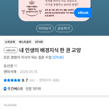
미리보기
공유하기
소득공제
베스트셀러
EPUB
내 인생의 배경지식 한 권 교양
eBook
모든 경험이 지식이 되는 질문 수업
EPUB
유선경
저
앤의서재
2026.05.15.
9.7
판매지수
486
65
주간베스트
인문
101위
18,550
원