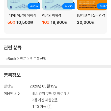
어떻게 하면 시니컬해질 수 있을까?
어쩌다 ‘맹목적’이 되었을까?
‘척 보면 안다’, ‘한 치 앞도 모른다’에서 척과 치는 얼마만큼일까?
[대여] 어른의 어휘력
어른의 어휘력
[오디오북] 질문의 격
‘사이비’는 속어일까, 아닐까?
50
10,500
10
18,900
20,000
%
%
원
원
원
심봉사는 나면서부터 ‘봉사’였을까?
기사도와 젠틀맨의 정체가 무엇이었을까?
징크스가 정말 징크스일까?
‘도리도리 까꿍’은 무슨 뜻일까?
관련 분류
언제 철들까?
eBook
인문
인문학산책
3. 자연으로 묻다
비가 내리면 새의 깃털이 무거워져서 떨어지지 않을까?
나비가 바다를 건널 수 있을까?
품목정보
왜 매미를 본받으라고 했을까?
진주는 조개가 고통을 극복한 결과물이 맞을까?
발행일
2026년 05월 15일
하루살이 같은 인생, 하루살이는 하루만 살까?
이용안내
배송 없이 구매 후 바로 읽기
개미나 꿀벌이 사람보다 부지런할까?
이용기간 제한없음
사람도 겨울잠을 잘 수 있을까?
TTS 가능
먼지가 나쁘기만 할까?