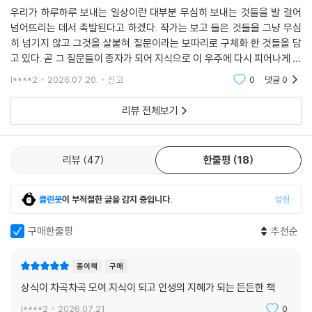
우리가 하루하루 보내는 일상이란 대부분 무심히 보내는 것들을 발 걸어
6. 예술로 묻다
넘어뜨리는 데서 촉발된다고 하겠다. 작가는 보고 들은 것들을 그냥 무심
〈최후의 만찬〉에 나온 메인 요리는 무엇일까?
히 넘기지 않고 그것을 살붙혀 질문이라는 보따리로 구체화 한 것들을 담
메디치 가문은 왜 레오나르도 다 빈치를 후원하지 않았을까?
고 있다. 곧 그 질문들이 종자가 되어 지식으로 이 우주에 다시 피어나게 되
며 그 씨앗과 연관된 자료들을 모아모아서 본 도서로 탄생시킨 작품이다.
가지고 싶은데 가질 수 없다면 어떻게 할까?
l****2
2026.07.20.
신고
0
댓글
0
책을 다 읽어갈
프랑코 독재 정권에 맞선 예술가들은 누구일까?
「커피 칸타타」를 작곡한 바흐, 실제로 커피를 좋아했을까?
리뷰 전체보기
살리에리는 정말로 모차르트에게 열등감을 느꼈을까?
차이콥스키는 얼마나 외로웠을까?
‘맨발의 이사도라’는 얼마나 기쁨으로 가득찼을까?
리뷰
47
한줄평
18
로댕의 〈생각하는 사람〉 속에는 무엇이 들어있을까?
아름다운 인체의 기준이 왜 8등신일까?
클린봇
이 부적절한 글을 감지 중입니다.
설정
〈미녀의 야수〉의 야수는 누구를 모델로 삼았을까?
왜 유럽의 성당이나 한국의 궁궐 지붕에 괴물이 앉아있을까?
구매한줄평
추천순
파가니니에게 왜 악마의 바이올리니스트라고 했을까?
정물화에 왜 해골을 그려 넣었을까?
종이책
구매
벨 에포크, 아름다운 시절은 언제였을까?
상식이 차곡차곡 모여 지식이 되고 인생의 지혜가 되는 든든한 책
화투의 ‘비광’ 속 우산 쓴 사람은 누구일까?
한민족 최초의 싱어송라이터는 누구일까?
l****2
2026.07.21.
0