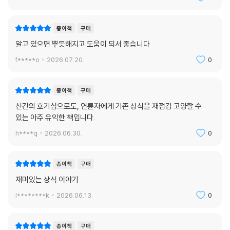
안견의 〈몽유도원도〉는 어쩌다 살생부가 됐을까?
김정희와 김홍도에게 닮은 점이 있을까?
종이책
구매
중국의 시를 차용한 클래식 음악이 무엇일까?
알고 있으면 뿌듯해지고 도움이 되서 좋습니다
7. 신화로 묻다
f*****o
2026.07.20.
0
간달프의 지팡이는 무슨 나무로 만들었을까?
해인사의 ‘해인’은 무엇일까?
종이책
구매
아귀는 이름이 왜 아귀일까?
신간의 호기심으로도, 연륜자에게 기존 상식을 재점검 고양할 수
아수라와 야누스는 무엇일까?
있는 아주 유익한 책입니다.
『데미안』에 나오는 아브락사스는 무엇일까?
뉴턴이 말한 ‘거인들의 어깨’에서 거인은 누구일까?
h****q
2026.06.30.
0
승리의 여신은 누구일까?
‘낯선 이에게 친절하라’는 서양 격언은 왜 생겼을까?
종이책
구매
스타벅스 로고의 머리 푼 여인은 누구일까?
재미있는 상식 이야기
무엇을 마시면 불로불사할까?
18만 년을 살았다는 삼천갑자 동방삭은 누구일까?
l********k
2026.06.13.
0
왜 제사상에 복숭아를 올리면 안 될까?
『임금님 귀는 당나귀 귀』에서 임금님은 누구였을까?
종이책
구매