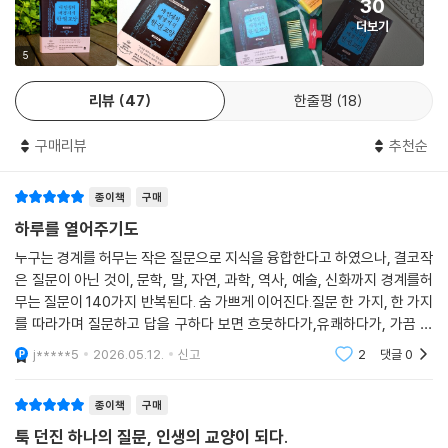
언제부터 옷을 입었을까?
30
다 같을까?”, “살리에리는 정말로 모차르트에게 열등감을 느꼈을까?”,
한국인은 언제부터 쌀을 먹었을까?
더보기
“〈최후의 만찬〉에 나온 메인 요리는 무엇일까?”, “간달프의 지팡이는 무슨
추사가 즐겨 마신 초의차는 어떤 차일까?
나무로 만들었을까?” 하는 식이다.
5
돌하르방은 할아버지가 맞을까?
누가 온달을 바보로 만들었을까?
리뷰
47
한줄평
18
일상에서 누구나 할 수 있는 질문이지만, 때로는 기발하고 때로는 엉뚱하
보물선이 정말 있을까?
게 느껴질 수 있는 질문이기도 하다. 덕분에 문학에서 출발하는 질문이나
구매리뷰
추천순
음악의 아버지와 어머니의 헤어스타일은 왜 그럴까?
과학 지식을 답으로 얻을 수도 있고, 역사에서 출발해 예술에서 해답을 찾
튤립은 어쩌다 투기 상품이 됐을까?
을 수도 있다. 현재 우리나라의 관점에서 시작된 질문이지만 시대와 국가
그랜드 투어는 어떤 여행이었을까?
종이책
구매
를 넘나들며 사고를 확장해 지식을 찾아가기도 한다. 그래서 누구의 지식
마리 앙투아네트가 빵이 없으면 먹으라고 한 과자는 무엇일까?
도 아닌 내 ‘고유의’ 지식이 되고 지혜의 열쇠가 된다. 인간의 답과 지식이
하루를 열어주기도
가면 축제와 탈놀이에는 어떤 의미가 있을까?
AI의 그것과 다를 수밖에 없는 이유이기도 하다. 『내 인생의 배경지식 한
누구는 경계를 허무는 작은 질문으로 지식을 융합한다고 하였으나, 결코작
밸런타인데이 초콜릿 선물에는 어떤 의미가 담겼을까?
권 교양』은 다양한 분야의 지식을 두루 탐색하는 기본 교양서의 역할을 하
은 질문이 아닌 것이, 문학, 말, 자연, 과학, 역사, 예술, 신화까지 경계를허
크산티페는 악처이고 신사임당은 양처인 것이 맞을까?
는 것은 물론, 독자들에게 일상의 경험을 또 다른 질문으로 연결할 수 있게
무는 질문이 140가지 반복된다. 숨 가쁘게 이어진다.질문 한 가지, 한 가지
모네가 감탄한 것이 안개였을까, 스모그였을까?
돕는다. 배경지식이 많을수록 더 의미 있는 질문을 할 수 있기 때문이다.
를 따라가며 질문하고 답을 구하다 보면 흐뭇하다가,유쾌하다가, 가끔 지
1등보다 유명한 2등이 있을까?
끈거리기도 한다.어찌 그렇지 않겠는가? 꼭 필요한 지식과 교양을 얻어,
j*****5
2026.05.12.
신고
2
댓글
0
최초로 에베레스트 등정에 성공한 사람은 누구일까?
나만의 방식으
아침 일찍 일어나야 성공한다는 말은 사실일까?
종이책
구매
헨리 데이비드 소로가 내지 않은 세금은 누가 납부했을까?
고대에 광선총을 발명한 사람은 누구일까?
툭 던진 하나의 질문, 인생의 교양이 되다.