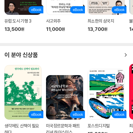
유럽 도시 기행 3
사고외주
최소한의 삼국지
불
13,500
11,000
13,700
1
원
원
원
이 분야 신상품
생각에도 산책이 필요
미국장르문학과 패트
포스트디지털
죄
하다
리셔 하이스미스