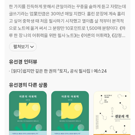
고전 소설에서 서울은 어떤 모습일까?
한 가지를 진득하게 못해서 큰일이라는 꾸중을 숱하게 듣고 자랐는데
구보 씨가 다녔던 경성, 그대로인 곳은 어디일까?
글쓰기라는 업業만큼은 30여년 매일 지켰다. 홀린 문장에 계속 홀리
장 발장은 왜 평생 자베르 경감에게 쫓겼을까?
고 싶어 중학생 때 처음 필사하기 시작했고 열아홉 살 적부터 본격적
어떻게 복수해야 마땅할까?
으로 노트에 옮겨 써서 그 분량만 10포인트로 1,500매 분량이다. 《하
추사는 왜 수선화가 매화보다 한 수 위라고 했을까?
루 한 장 나의 어휘력을 위한 필사 노트》는 《어른의 어휘력》, 《감정
어휘》 등 ‘어휘력’ 관련 최다 판매를 기록한 유선경 작가의 첫 필사 책
펼쳐보기
2. 말로 묻다
이다. 동서고금 다양한 분야의 책에서 길어 올린 아름답고 지혜로운
태블릿은 처음에 무엇이었을까?
문구文句와 더불어 어휘력과 문해력, 문장력을 효과적으로 성장시
유선경
인터뷰
‘화촉을 밝힌다’, 화촉이 무엇일까?
키는 구체적인 방법을 담았다. 왜 모든 사람
왜 ‘비엔나’ 커피일까?
[읽다]
쉽지만 깊은 한 권의 『토지』 공식 필사집 | 예스24
클래식이란 무엇일까?
유선경
의 다른 상품
작심삼일이 좋을까, 나쁠까?
‘자다가 봉창 두드린다’에서 봉창은 무엇일까?
귀신 씻나락 까먹는 소리, 개 풀 뜯어먹는 소리는 어떤 소리일까?
호랑이와 양반, 왜 제 말 하면 올까?
‘주름잡는다’는 말은 어디에서 나왔을까?
멘토는 누구일까?
청출어람이 왜 어려울까?