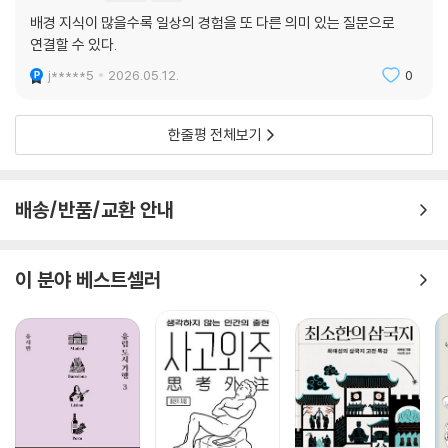
건달은 원래 뭐 하던 인물일까?
배경 지식이 많을수록 일상의 경험을 또 다른 의미 있는 질문으로
상사병도 병일까?
연결할 수 있다.
한민족 최초의 로봇은 무엇이었을까?
단군신화에 나오는 호랑이는 그 후 어디로 갔을까?
j*****5
2026.05.12.
0
사람의 눈은 왜 두 개일까?
지혜에 대한 동서양의 관점이 어떻게 다를까?
한줄평 전체보기
사람이 살고 싶어 하는 이상향은 어떤 곳일까?
배송/반품/교환 안내
이 분야 베스트셀러