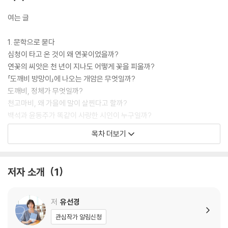
한다. 평소 지적 호기심이 왕성한 사람, 짧은 시간에 지식 레벨을 높이고 싶
은 사람, 타인과 풍부한 대화를 하고 싶은 사람, 질문하기가 어려워 고민인
여는 글
사람이라면 삶의 모든 순간 당신의 든든한 ‘지식 지원군’이 되어줄 단 한 권
의 책, 『내 인생의 배경지식 한 권 교양』을 추천한다.
1. 문학으로 묻다
심청이 타고 온 것이 왜 연꽃이었을까?
연꽃의 씨앗은 천 년이 지나도 어떻게 꽃을 피울까?
「도깨비 방망이」에 나오는 개암은 무엇일까?
도깨비, 정체가 무엇일까?
천고마비, 왜 가을에 말이 살찐다고 할까?
백석과 윤동주가 똑같이 사랑한 시인이 누구일까?
백석이 이름자를 따온 일본인이 누구였을까?
목차 더보기
바람벽은 무엇일까?
백설공주는 왜 자꾸 문을 열어줬을까?
후크 선장은 왜 피터 팬에게 패배할 수밖에 없을까?
저자 소개
1
어떤 사람이 바보, 멍청이, 백치일까?
프랑켄슈타인과 뱀파이어는 누구일까?
실제로 신사의 결투를 벌인 유명인이 있을까?
저
유선경
소문을 가지고 명작 소설을 쓸 수 있을까?
관심작가 알림신청
왜 ‘위대한’ 개츠비일까?