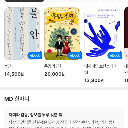
불안
욕망의 진화
데이비드 호킨스의 지
내
혜
권
14,500
20,000
원
원
13,300
1
원
MD 한마디
재미와 감동, 정보를 두루 갖춘 책
세상과 언어를 연결해온 유선경 작가의 신작. 문학, 과학, 역사 등 다