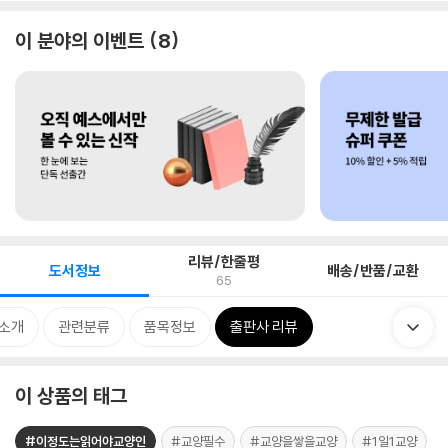
이 분야의 이벤트
8
리뷰/한줄평
도서정보
배송/반품/교환
65
 소개
관련분류
품목정보
출판사 리뷰
이 상품의 태그
#이정도는읽어야교양인
#교양필수
#교양을쌓을교양
#1일1교양