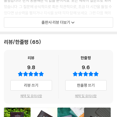
출발합니다. 단지 궁금해한 적 없을 뿐이지요. 모든 제목이 질문으로 되어
현대인의 주거양식을 설계한 사람은 누구일까?
있습니다. 그 질문에 상식적으로 혹은 직관적으로, 조금 더 시간을 들일 수
공간은 그 사람의 무엇을 보여줄까?
있다면 상상력을 펼치거나 지식을 보태 각자 답해 보세요. 그런 다음 책의
어떻게 집에서도 음악을 감상할 수 있게 됐을까?
내용을 읽으며 비교해 보세요. 일치하거나 혹은 차이를 발견하는 재미를
출판사 리뷰 더보기
눈물의 맛은 다 같을까?
느껴 보세요. 그런 다음엔 아마도 새로 혹은 새삼 얻은 지식을 잊지 못할 겁
물거품은 사라질까?
니다.”
영혼의 무게를 측정할 수 있을까?
_ 여는 글에서
리뷰/한줄평
65
나이가 들면 왜 잠이 없어질까?
냄새를 맡을 수 없다면 어떻게 될까?
인생을 살아가면서 선택의 순간, 소통의 순간 무엇보다 중요한 것이 바로
소음은 어떤 영향을 끼칠까?
배경지식이다. 어떤 일을 하거나 연구할 때 배경지식을 바탕으로 자신에게
리뷰
한줄평
디지털 치매, 진짜 해로울까?
필요한 의사결정을 하게 되기 때문이다. 이 책은 누구에게나 필요하고 최
9.8
9.6
우리는 정말 뇌의 10%만 사용할까?
소한의 교양이 되는 배경지식을 한 권에 담은 필수 지식 백과이다. 배경지
인간은 꼭 지상에서만 살아야 할까?
식을 늘리려면 기본적으로 궁금증과 호기심이 필요하고, 이는 어떻게 질문
견우와 직녀 사이에 놓인 거리는 얼마나 될까?
하는가와 연결된다. 작가가 15년 동안 궁글리고, 뒤집고, 밀고, 놀았던 14
리뷰 쓰기
한줄평 쓰기
누가 네안데르탈인을 멸종시켰을까?
0개의 질문이 여기에 있다. “백설공주는 왜 자꾸 문을 열어줬을까?”, “백
1755년 리스본 대지진은 무엇을 남겼을까?
석과 운동주가 똑같이 사랑한 시인이 누구일까?”, “귀신 씻나락 까먹는 소
혜택 및 유의사항
혜택 및 유의사항
리는 어떤 소리일까?”, “언제 철들까?”, “개미나 꿀벌이 사람보다 부지런
5. 역사로 묻다
할까?”, “인간은 왜 다른 포유류만큼 털이 없을까?”, “가냘픈 꽃 코스모스
왜 화장하기 시작했을까?
에 왜 ‘우주’라는 이름이 붙었을까?”, “별도 소리를 낼까?”, “눈물의 맛은