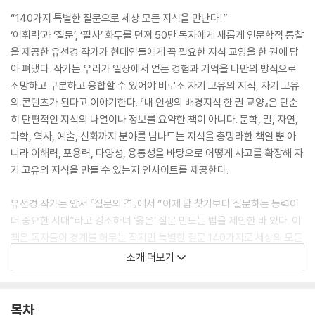
“140가지 특별한 질문으로 세상 모든 지식을 만난다!”
‘어휘력’과 ‘질문’, ‘필사’ 화두를 던져 50만 독자에게 새롭게 인문학적 통찰
을 제공한 유선경 작가가 현대인들에게 꼭 필요한 지식 교양을 한 권에 담
아 펴냈다. 작가는 우리가 일상에서 얻는 경험과 기억을 나만의 방식으로
조망하고 구분하고 융합할 수 있어야 비로소 자기 고유의 지식, 자기 고유
의 콘텐츠가 된다고 이야기한다. 『내 인생의 배경지식 한 권 교양』은 단순
히 단편적인 지식의 나열이나 정보를 요약한 책이 아니다. 문학, 말, 자연,
과학, 역사, 예술, 신화까지 분야를 넘나드는 지식을 총망라한 책일 뿐 아
니라 이해력, 포용력, 다양성, 융통성을 바탕으로 어떻게 사고를 확장해 자
기 고유의 지식을 만들 수 있는지 인사이트를 제공한다.
유선경 작가는 앞서 『질문의 격』에서 “이제 답 찾기보다 질문하는 능력이
더 중요한 시대”라고 강조하며 ‘옳은’ 질문 만드는 법을 제안한 바 있다. 이
책은 독자들이 경계를 허무는 작지만 특별한 질문 140가지로 세상의 모든
지식을 만날 수 있게 돕는 것이 특징이다. 따라서 같은 질문을 해도 사람마
소개 더보기
다 관심사와 경험, 배경지식이 다르므로 각자 다른 답을 찾고 스스로에게
필요한 고유의 지식으로 축적할 수 있음을 보여준다. 또 일상에서 궁금증
을 어떻게 질문으로 연결해야 의미 있는 답을 찾을 수 있는지 힌트도 제공
목차