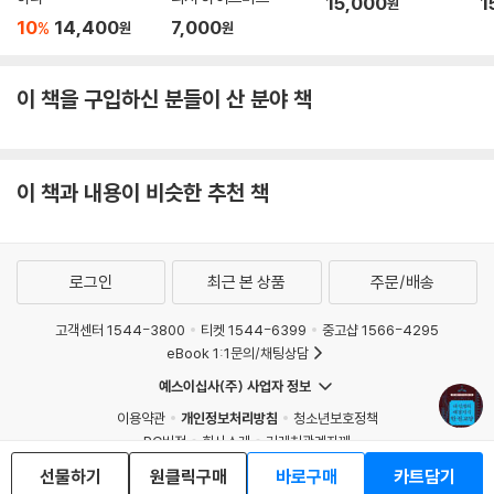
15,000
1
원
10
14,400
7,000
%
원
원
이 책을 구입하신 분들이 산 분야 책
이 책과 내용이 비슷한 추천 책
로그인
최근 본 상품
주문/배송
고객센터 1544-3800
티켓 1544-6399
중고샵 1566-4295
eBook 1:1문의/채팅상담
예스이십사(주) 사업자 정보
이용약관
개인정보처리방침
청소년보호정책
PC버전
회사소개
거래처관계자께
도서홍보
광고
선물하기
원클릭구매
바로구매
카트담기