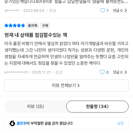
알아야 할 가장 소중한 것은 무엇일까?’라는 질문에 40개의 법칙에 대한
유가있는책입니다40대이후 힘들고 답답한일들이 많을때 펼쳐보면도움
답을 올린 것. 이 목록은 사람들의 큰 호응을 얻었고 그중에서 12개를 추려
이 되겠어요. 더운 여름에 잠시 천천히 걸어가는 기분으로읽기에 좋습니다
d*****1
2023.08.04.
신고
1
댓글
0
3년 동안 이 책을 집필했다.
종이책
구매
그의 말 중에서 가장 눈에 띄는 것 하나를 꼽으라면 ‘행복을 추구하지 말
현재 내 상태를 점검할수있는 책
라’는 말이다. “보통 인생의 의미를 행복이라고 생각한다. 그런데 행복하지
않다면 어떻게 하겠는가? 불행하면 인생의 의미도 사라지는가? 행복은 예
미국 출장 비행기 안에서 열심히 읽었다.여타 자기개발글과 비슷할 거라고
생각했는데 그건 나만의 생각이었다.작가는 성경과 다양한 문헌, 개인의
측할 수 없고 쉽게 사라진다. 노력한다고 얻을 수 있는 것도 아니다. 그래서
경험을 자세하게 언급하며 인생의 나침반을 알려주는 듯했다.요즘 고민되
목표로 삼을 수 없다. 행복이 삶의 목적이라면, 불행해졌을 때 인생은 바로
는 지점에 대해서도 정답을 찾을 수 있었던 소중한 책이다
실패한 것이 되어 버린다.”
s*********3
2025.11.21.
신고
0
댓글
0
그는 인생의 절대적인 진리 중 하나는 ‘인생은 고통’이라는 것이다. 인간은
리뷰 전체보기
결국 언젠가 병들어 죽는다. 지금 아무리 행복한 시절을 지나고 있다고 해
도 머지않아 소중한 사람들이 하나둘씩 내 곁을 떠나갈 테고, 나 역시 병들
고 약해지고 죽음을 맞이하게 된다. 이를 피할 수 없는 사람은 아무도 없다.
리뷰
25
한줄평
34
그렇기 때문에 인생은 본질적으로 비극적일 수밖에 없다고 말한다. 이를
외면했을 때 인생의 비극 앞에서 무너지기 쉽다. 따라서 행복보다는 인생
의 의미를 찾고 그에 따라 사는 데 목표를 둬야 한다.
클린봇
이 부적절한 글을 감지 중입니다.
설정