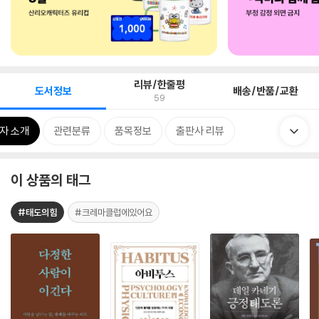
리뷰/한줄평
도서정보
배송/반품/교환
59
자 소개
관련분류
품목정보
출판사 리뷰
이 상품의 태그
#태도의힘
#크레마클럽에있어요