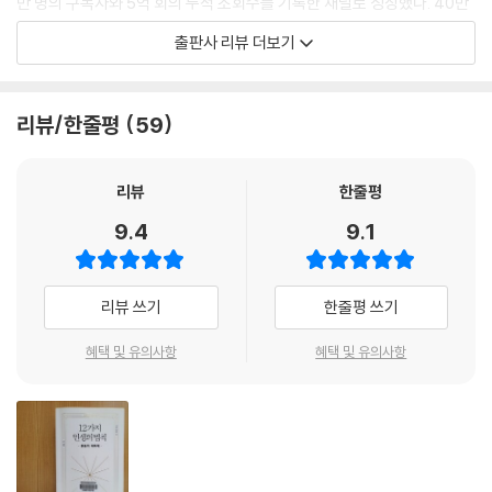
만 명의 구독자와 5억 회의 누적 조회수를 기록한 채널로 성장했다. 40만
부 특별판에는 특별히 한국 독자들을 위해 새로 쓴 서문이 수록되었다. 그
출판사 리뷰 더보기
는 서문에서 자신과는 다른 문화권인 한국에서 이 책이 많은 독자들에게
사랑받은 사실에 크게 놀랐다면서 그 이유에 대해 오랫동안 진지하게 생각
해 왔다고 밝혔다. 한국의 역사와 한국 독자들과 주고받은 메시지들을 바
리뷰/한줄평
59
탕으로 그 이유에 대한 사색의 결과를 풀어놓으며 한국 독자들에 대한 애
정과 응원의 메시지를 전하고 있다.
리뷰
한줄평
왜 전 세계 젊은이들은 조던 피터슨에 열광하는가?
9.4
9.1
“지금 서구 사회에서 조던 피터슨보다 영향력 있는 학자는 없다.” (타일러
코웬, 조지메이슨대 경제학 교수)
리뷰 쓰기
한줄평 쓰기
전 하버드대 심리학과 교수이자 현재는 토론토대 교수로 재직 중인 조던
혜택 및 유의사항
혜택 및 유의사항
피터슨은 서구 지식 사회에서 현재 가장 뜨거운 화제를 몰고 다니는 인물
이다. 그도 그럴 것이 정통 학자의 길을 걸어온 인물로서는 이례적으로 엄
청난 팬덤을 형성했다. 정통 학자이지만 그가 가는 곳에는 마치 팝 스타의
공연을 방불케 하는 구름 관중이 모인다. 뉴욕, 로스앤젤레스, 토론토, 런
던, 암스테르담, 레이캬비크 등 전 세계 55개국에서 100여 회가 넘는 강연