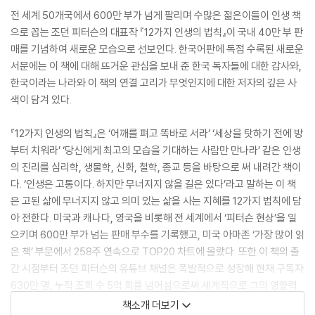
전 세계 50개국에서 600만 부가 넘게 팔리며 수많은 젊은이들이 인생 책
으로 꼽는 조던 피터슨의 대표작 『12가지 인생의 법칙』이 국내 40만 부 판
매를 기념하여 새로운 모습으로 선보인다. 한국어판에 독점 수록된 새로운
서문에는 이 책에 대해 뜨거운 관심을 보내 준 한국 독자들에 대한 감사와,
한국이라는 나라와 이 책의 연결 고리가 무엇인지에 대한 저자의 깊은 사
색이 담겨 있다.
『12가지 인생의 법칙』은 ‘어깨를 펴고 똑바로 서라’ ‘세상을 탓하기 전에 방
부터 치워라’ ‘당신에게 최고의 모습을 기대하는 사람만 만나라’ 같은 인생
의 진리를 심리학, 생물학, 신화, 철학, 종교 등을 바탕으로 써 내려간 책이
다. ‘인생은 고통이다. 하지만 무너지지 않을 길은 있다’라고 말하는 이 책
은 고된 삶에 무너지지 않고 의미 있는 삶을 사는 지혜를 12가지 법칙에 담
아 전한다. 미국과 캐나다, 영국을 비롯해 전 세계에서 ‘피터슨 현상’을 일
으키며 600만 부가 넘는 판매 부수를 기록했고, 미국 아마존 ‘가장 많이 읽
은 책’ 부문에서 258주 연속으로 TOP20 차트에 올랐다. 또한 이 책의 출
간 시점부터 조던 피터슨의 유튜브 채널은 폭발적으로 성장해 현재 구독자
630만 명, 누적 조회 수 5억 회를 넘어섬으로써 세계적으로 그의 영향력
이 얼마나 큰가를 입증하고 있다.
책소개 더보기