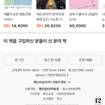
역사적으로 유명한 사람 중에는 시골 출신이 압도적으로 많다. 비교할 대
상이 많지 않은 환경에서 자란 그들은 작은 승리의 경험들을 통해 자신감
을 잃지 않고 올바르게 성장할 수 있었던 것이다.
여름이 오면 정동진에
히든코리아: 한국의 문
공부가 좋아서 (큰글자
나
서 만나
화와 공간, 사소한 기적
도서)
소
들
서
이 문제를 해결하려면 어떻게 해야 할까? 조던 피터슨은 인생에는 참여할
10
14,400
10
26,820
40,000
3
%
%
원
원
원
수 있는 수많은 게임이 있다는 사실을 기억하라고 말한다. 인생의 성공과
실패는 단 한 번의 게임으로 결정되는 것이 아니다. “만약 어떤 게임에서
이 책을 구입하신 분들이 산 분야 책
성공하지 못하면 다른 게임에 도전하면 된다. 나의 장점과 약점, 처한 상황
을 고려해 더 나은 게임을 선택할 수 있다. 게임을 바꿔도 효과가 없으면 아
예 새로운 게임을 만들면 된다.” 누군가를 원망하고 시기한다는 것은 아직
정신적으로 미숙하다는 뜻이다. 가장 높은 목표를 세우고 오늘에 집중한다
로그인
최근 본 상품
주문/배송
면 누구나 성장할 수 있다. 그리고 성공보다는 성장이 인생을 더욱 풍요롭
게 만든다.
고객센터 1544-3800
티켓 1544-6399
중고샵 1566-4295
eBook 1:1문의/채팅상담
이 책을 읽고 당신이 잃을 거라곤 단 하나,
예스이십사(주) 사업자 정보
지금 그 의미 없는 삶뿐이다.
이용약관
개인정보처리방침
청소년보호정책
PC버전
회사소개
거래처관계자께
그러려면 우리는 더 강해져야 하고 더 용감해져야 한다. 아무리 거부해도
도서홍보
광고
삶은 고통이다. 거부할 수 없는 진리다. 쉽지 않은 길이다. 하지만 삶의 역