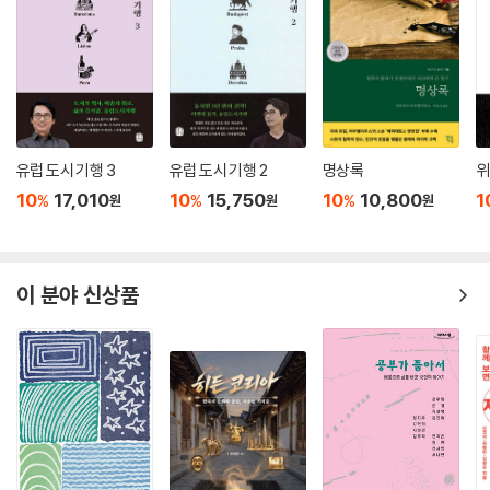
기본적으로 인생의 비극 앞에 무너지지 않으려면 어떻게 해야 할까? 피터
슨은 지난 수십 년간 이 문제에 대한 답을 찾아 나섰다. 그는 오랜 시간에
걸쳐 전해져 내려온 것들에는 진실이 담겨 있다고 믿는다. 세상에서 가장
오래된 이야기들, 신화, 종교, 역사, 문학, 심리학, 과학 등 인생의 미스터리
를 풀어 줄 거의 모든 학문을 깊이 파고든다. 그래서 특별할 것 없어 보이는
이야기를 특별하게 만든다.
유럽 도시 기행 3
유럽 도시 기행 2
명상록
위
10
17,010
10
15,750
10
10,800
1
%
%
%
원
원
원
“조던 피터슨을 비판적으로 보는 많은 사람들도 그의 충고에는 반대할 만
한 논거를 찾을 수 없어 놀랐을 것이다.”
〈뉴요커〉
이 분야 신상품
이 책에 소개되어 있는 인생의 법칙들은 공통적으로 인생의 비극 앞에 무
너지지 말자는 목적을 향하고 있다. 비극을 지옥으로 만들지 말자는 것이
다. 우리 삶을 비참하게 만드는 것 중 하나는 남들과의 비교다. 법칙 4 ‘당
신을 다른 사람과 비교하지 말고, 오직 어제의 당신하고만 비교하라’에서
이 문제를 다룬다. 이 세상에는 나보다 잘난 사람이 너무 많다. 요즘에는 온
라인으로 수억 명과 연결되어 있다 보니 내가 소질이 있고 업적도 쌓았다
고 생각하는 분야에서조차 나보다 더 뛰어난 사람들이 수두룩하다. 그런데