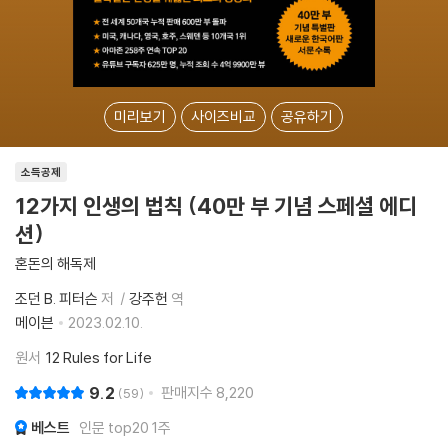
미리보기
사이즈비교
공유하기
소득공제
12가지 인생의 법칙 (40만 부 기념 스페셜 에디
션)
혼돈의 해독제
조던 B. 피터슨
저
강주헌
역
메이븐
2023.02.10.
원서
12 Rules for Life
9.2
판매지수
8,220
59
베스트
인문 top20 1주