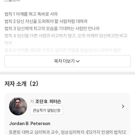
법칙 1 어깨를 펴고 똑바로 서라
법칙 2 당신 자신을 도와줘야 할 사람처럼 대하라
법칙 3 당신에게 최고의 모습을 기대하는 사람만 만나라
법칙 4 당신을 다른 사람과 비교하지 말고, 오직 어제의 당신하고만 비교
하라
법칙 5 아이를 제대로 키우고 싶다면 처벌을 망설이거나 피하지 말라
법칙 6 세상을 탓하기 전에 방부터 정리하라
목차 더보기
법칙 7 쉬운 길이 아니라 의미 있는 길을 선택하라
법칙 8 언제나 진실만을 말하라, 적어도 거짓말은 하지 말라
법칙 9 다른 사람이 말할 때는 당신이 꼭 알아야 할 것을 들려줄 사람이라
저자 소개
2
고 생각하라
법칙 10 분명하고 정확하게 말하라
법칙 11 아이들이 스케이트보드를 탈 때 방해하지 말고 내버려 두어라
저
조던 B. 피터슨
법칙 12 길에서 고양이와 마주치면 쓰다듬어 주어라
관심작가 알림신청
에필로그
Jordan B. Peterson
감사의 글
토론토 대학교 심리학과 교수, 임상심리학자. 《12가지 인생의 법칙12