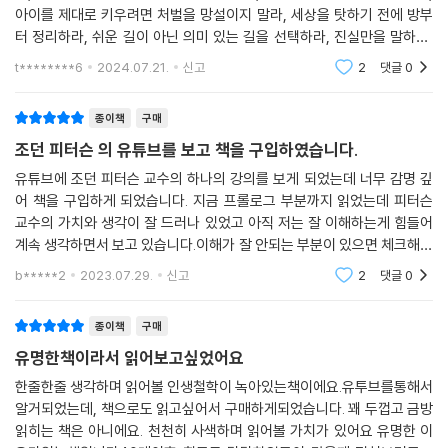
아이를 제대로 키우려면 처벌을 망설이지 말라, 세상을 탓하기 전에 방부
전 세계를 뒤흔든 최고의 명강의
터 정리하라, 쉬운 길이 아닌 의미 있는 길을 선택하라, 진실만을 말하라,
다른 사람의 말을 잘 들어라, 분명하고 정확하게 말하라, 아이들이 스케이
그는 하버드대 교수 시절부터 학생들에게 큰 인기를 끌었다. 여러 학문을
t********6
2024.07.21.
신고
2
댓글
0
트보드를 탈
자유자재로 넘나드는 박식함과 부드럽지만 거침없는 카리스마는 청중들
로 하여금 몰입할 수밖에 없게 만든다. 하버드에서는 최고의 교수에게 수
종이책
구매
여하는 ‘레빈슨 교수 상’ 후보에 이름을 올렸고, 토론토대에서는 학생들에
조던 피터슨 의 유튜브를 보고 책을 구입하였습니다.
게 인생을 바꾼 교수로 뽑히기도 했다. 하지만 젊은이들이 열광하는 이유
유튜브에 조던 피터슨 교수의 하나의 강의를 보게 되었는데 너무 감명 깊
는 단지 그것 때문만은 아니다. 무엇보다 그가 어디에서도 들을 수 없는 삶
어 책을 구입하게 되었습니다. 지금 프롤로그 부분까지 읽었는데 피터슨
의 진실을 솔직하게 이야기하고 있기 때문일 것이다. 〈뉴욕타임스〉의 칼럼
교수의 가치와 생각이 잘 드러나 있었고 아직 저는 잘 이해하는게 힘들어
니스트 데이비드 브룩스는 ‘사회의 어른들은 젊은이들에게 이 시대를 살아
계속 생각하면서 보고 있습니다.이해가 잘 안되는 부분이 있으면 체크해두
가는 데 꼭 필요한 현실적이고 유용한 지혜를 가르치는 데 실패했다. 피터
다가 계속 읽어보고 생각하는 습관을 길러 저 개인이 향상될수 있도록 노
b*****2
2023.07.29.
신고
2
댓글
0
슨은 그 차이를 메우고 있다’고 분석한다.
력하겠습니다.
종이책
구매
“운이 좋아서 유명해진 사람이 아니다. 수백만 대중들이 열광하는 이유는
그가 다른 데서 들을 수 없는 말을 하기 때문이다. 오늘날 어떤 지식인이 그
유명한책이라서 읽어보고싶었어요
보다 더 큰 영향력이 있겠는가?” 〈복스〉
한줄한줄 생각하며 읽어볼 인생철학이 녹아있는책이에요.유투브를통해서
이 책은 영미권 최고의 질의응답 사이트인 ‘쿼라(Quara)’에 올라온 질문
알거되었는데, 책으로도 읽고싶어서 구매하게되었습니다. 꽤 두껍고 금방
에 답을 쓰는 조던 피터슨 교수의 취미에서 시작되었다. ‘인생에서 누구나
읽히는 책은 아니에요. 천천히 사색하며 읽어볼 가치가 있어요 유명한 이