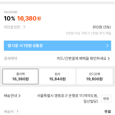
18,200
원
10
16,380
YES포인트
910원 (5%)
5만원 이상 구매 시 2천원 추가 적립
앱 다운 시 1천원 상품권
결제혜택
카드/간편결제 혜택을 확인하세요
종이책
원서
오디오북
16,380
원
15,840
원
19,800
원
배송안내
서울특별시 영등포구 은행로 11(여의도동,
변경
일신빌딩)
배송비
무료