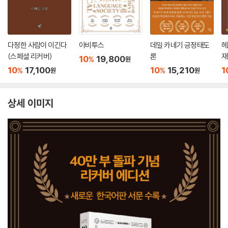
다정한 사람이 이긴다
아비투스
데일 카네기 긍정태도
헤
(스페셜 리커버)
론
재
10
19,800
%
원
10
17,100
10
15,210
1
%
%
원
원
상세 이미지