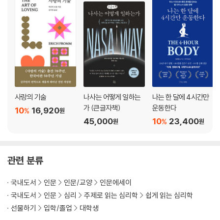
사랑의 기술
나사는 어떻게 일하는
나는 한 달에 4시간만
가 (큰글자책)
운동한다
10
16,920
%
원
45,000
10
23,400
%
원
원
관련 분류
국내도서
인문
인문/교양
인문에세이
국내도서
인문
심리
주제로 읽는 심리학
쉽게 읽는 심리학
선물하기
입학/졸업
대학생