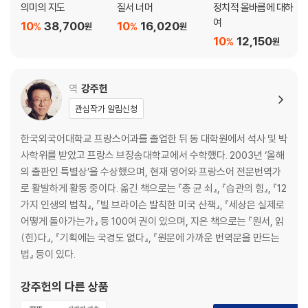
의미의 지도
질서 너머
정치적 올바름에 대하
여
10
38,700
10
16,020
%
%
원
원
10
12,150
%
원
역
강주헌
관심작가 알림신청
한국외국어대학교 프랑스어과를 졸업한 뒤 동 대학원에서 석사 및 박
사학위를 받았고 프랑스 브장송대학교에서 수학했다. 2003년 ‘올해
의 출판인 특별상’을 수상했으며, 현재 영어와 프랑스어 전문번역가
로 활발하게 활동 중이다. 옮긴 책으로는 『총 균 쇠』, 『습관의 힘』, 『12
가지 인생의 법칙』, 『빌 브라이슨 발칙한 미국 산책』, 『세상은 실제로
어떻게 돌아가는가』 등 100여 권이 있으며, 지은 책으로는 『원서, 읽
(힌)다』, 『기획에는 국경도 없다』, 『원문에 가까운 번역문을 만드는
법』 등이 있다.
강주헌
의 다른 상품