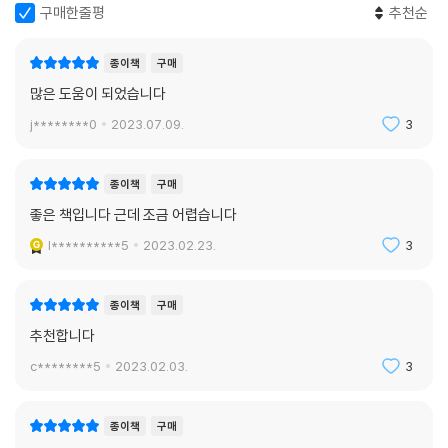
피터슨에 따르면 인생은 혼돈과 질서, 그리고 혼돈과 질서를 중재하는 과
구매한줄평
추천순
정으로 이루어진다. 인생, 그리고 우리 존재는 질서와 혼돈, 익숙한 것과 모
르는 것 사이의 상호 작용을 통해 만들어지는데 항상 둘의 균형을 맞추기
종이책
구매
위해 노력해야 한다. 질서는 익숙한 것이다. 너무 익숙한 것만 계속하면 삶
많은 도움이 되었습니다
이 지루해진다. 그렇다고 너무 새로운 걸 하면 불안해진다. 인생의 의미는
j********0
2023.07.09.
3
혼돈과 질서의 경계선에 있다. 둘 사이에 조화로운 경계를 찾아야 한다. 그
래야 최악의 시기를 지나고 있을 때에라도 망가지거나 쓰러지지 않고 견딜
수 있다.
종이책
구매
좋은 책입니다 근데 조금 어렵습니다
험난한 인생의 바다를 현명하게 항해하는 법
l**********5
2023.02.23.
3
조던 피터슨의 법칙들이 진실하게 다가오는 가장 큰 이유는 그 자신이 감
당하기 어려운 비극적인 일을 당해 힘겹게 버틴 경험이 있기 때문이다. 이
종이책
구매
책에 법칙 12 ‘길에서 고양이와 마주치면 쓰다듬어 주어라’에는 그 이야기
추천합니다
가 자세하게 나온다. 사랑하는 딸이 일곱 살 무렵 원인을 알 수 없는 ‘소아
c********5
2023.02.03.
3
류머티즘 관절염’에 걸린 것이다. 무려 서른일곱 군데 관절에 문제가 있었
다. 딸아이는 매 순간 뼈가 부러지는 극심한 고통 속에서 10여 년 넘게 살았
다.
종이책
구매