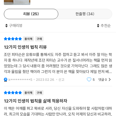
에 50만 명 이상의 청중이 몰렸다. 영국 ‘채널4’ 뉴스 인터뷰 영상은 방영
당시 높은 시청률을 기록했고, 이후 업로드된 유튜브 영상 역시 4300만
리뷰
25
한줄평
34
뷰를 넘어서며 유례없는 관심을 받았다. 이 인터뷰는 한국에서도 300만
조회수를 기록하며 화제를 모으기도 했다.
구매리뷰
추천순
『12가지 인생의 법칙』은 한국을 비롯해, 미국, 캐나다, 영국, 호주, 스웨덴
종이책
구매
등 10여 개국에서 종합 베스트셀러 1위를 차지했고, 출간 이후 지금까지
한 번도 차트 밖으로 밀려난 적 없이 250주 이상 TOP20 차트에 머물고
12가지 인생의 법칙 리뷰
있으며 리뷰 수 6만 건, 평점 4.8을 기록하는 등 계속해서 뜨거운 사랑을
조던 피터슨은 유튜브를 통해서도 자주 접하고 듣고 봐서 아주 잘 아는 학
받고 있다.
자 중 하나다. 재작년에 조던 피터슨 교수가 쓴 질서너머라는 책을 먼저 읽
었었는데 그 당시 내용이 좀 어려웠던 것으로 기억이난다. 그래도 많은 생
“조던 피터슨은 이런 부류의 책을 쓰는 저자들과는 완전히 다른 지식인 그
각과 울림을 줬던 책이라 그런지 이 분이 쓴 책을 찾아보다 제일 먼저 베스
룹에 속한 사람이다. 그는 가장 어려운 주제를 가장 흥미진진하게 전달할
트 셀러가 되었던 12가지 인생의 법칙을 알게 되었고 읽어보았다. 제목 답
k***********5
2023.02.26.
신고
5
댓글
0
게 12가지로
수 있는 능력을 지니고 있다.”
〈가디언〉
종이책
구매
12가지 인생의 법칙을 삶에 적용하자
도대체 전 세계 젊은이들이 조던 B. 피터슨에게 열광하는 이유는 무엇일
까?
이 책은 어깨를 펴고 똑바로 서라, 당신 자신을 도와줘야 할 사람처럼 대하
라, 최고의 모습을 기대하는 사람만 만나라, 오직 어제의 당신과 비교하라,