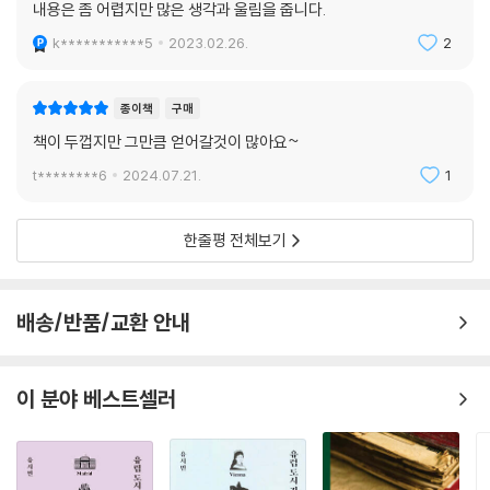
내용은 좀 어렵지만 많은 생각과 울림을 줍니다.
“현실이 이처럼 견디기 힘들게 흘러가는 이유는 무엇일까? 도대체 현실은
k***********5
2023.02.26.
2
왜 이렇게 존재해야만 하는가? 어떻게 순박한 어린 여자아이에게 이런 가
혹한 시련을 줄 수 있단 말인가!” 부모라면 공감하겠지만 자녀가 아픈 것
을 지켜보는 것만큼 고통스러운 일은 없다. 그런 시련 앞에서 인생은 무너
종이책
구매
져 내린다. 하지만 피터슨은 거기에서 삶의 소중한 교훈을 얻었다. 비관하
책이 두껍지만 그만큼 얻어갈것이 많아요~
고 원망하고 자포자기하면 그러잖아도 나쁜 상황이 최악으로 변한다. 비극
t********6
2024.07.21.
1
이 지옥으로 바뀐다.
“인생의 힘든 순간을 겨우 지나오면서 내가 터득한 비결 하나는 시간 단위
한줄평 전체보기
를 아주 짧게 끊어서 생각하는 것이다. 다음 주를 어떻게 보내야 할지 막막
하면 우선 내일만 생각하고, 내일도 너무 걱정된다면 1시간만 생각한다. 1
시간도 생각할 수 없는 처지라면 10분, 5분, 아니 1분만 생각한다. 사람은
배송/반품/교환 안내
상상 이상으로 강인하다. 지금 눈앞에 놓인 문제를 마주할 용기만 낸다면
생각보다 더 많은 것을 견딜 수 있다. 힘들고 어려울 때일수록 아주 사소한
아름다움을 볼 수 있어야 한다. 그래야 원하는 것이 이루어지지 않았을 때
이 분야 베스트셀러
인생이 완전히 망가지는 걸 막을 수 있다.”
12가지 인생의 법칙-혼돈의 해독제