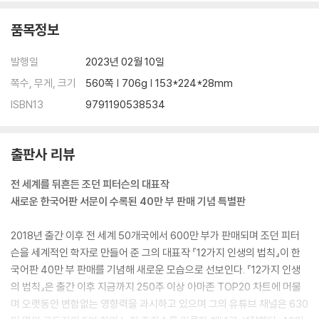
품목정보
발행일
2023년 02월 10일
쪽수, 무게, 크기
560쪽 | 706g | 153*224*28mm
ISBN13
9791190538534
출판사 리뷰
전 세계를 뒤흔든 조던 피터슨의 대표작
새로운 한국어판 서문이 수록된 40만 부 판매 기념 특별판
2018년 출간 이후 전 세계 50개국에서 600만 부가 판매되며 조던 피터
슨을 세계적인 학자로 만들어 준 그의 대표작 『12가지 인생의 법칙』이 한
국어판 40만 부 판매를 기념해 새로운 모습으로 선보인다. 『12가지 인생
의 법칙』은 출간 이후 지금까지 250주 이상 아마존 TOP20 차트에 머물
며 오랫동안 변함없는 영향력을 과시하고 있으며 그의 유튜브 채널은 630