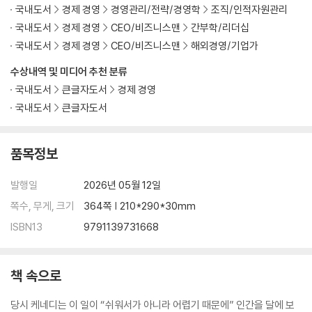
국내도서
경제 경영
경영관리/전략/경영학
조직/인적자원관리
국내도서
경제 경영
CEO/비즈니스맨
간부학/리더십
국내도서
경제 경영
CEO/비즈니스맨
해외경영/기업가
수상내역 및 미디어 추천 분류
국내도서
큰글자도서
경제 경영
국내도서
큰글자도서
품목정보
발행일
2026년 05월 12일
쪽수, 무게, 크기
364쪽 | 210*290*30mm
ISBN13
9791139731668
책 속으로
당시 케네디는 이 일이 “쉬워서가 아니라 어렵기 때문에” 인간을 달에 보