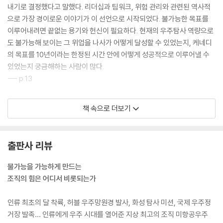
내기로 결정했다고 말했다. 리더십과 팀워크, 위험 관리와 관련된 역사적
으로 가장 경이로운 이야기가 이 선언으로 시작되었다. 불가능한 목표를
이루어내려면 끝없는 용기와 헌신이 필요하다. 현재의 우주탐사 역량으로
도 불가능해 보이는 그 위업을 나사가 어떻게 달성할 수 있었는지, 케네디
의 목표를 10년이라는 한정된 시간 안에 어떻게 성공적으로 이루어낼 수
있었는지 궁금해하는 사람이 많다.
--- p.13
나사의 역사에는 리더십 모멘트(leadership moment), 즉 위기 상황에
책 속으로 더보기
서 리더십이 빛을 발한 순간이 많았다. 그런 순간은 어김없이 우리에게도
적용될 수 있는 교훈을 남겼다. 크고 작은 조직에서 리더로 성장하며 팀원
들과 함께 일할 때 마주하는 많은 문젯거리를 관리하는 방법을 배우고 싶
출판사 리뷰
은가? 최고의 성과를 내는 팀에서 일하는 방법을 알고 싶은가? 나사가 과
거에 우주에서 배운 교훈은 오늘날 지상에서도 유효하게 적용된다.
불가능을 가능하게 만드는
--- p.20
조직의 힘은 어디서 비롯되는가
실패는 그다음으로 나아가는 데 진정으로 필요한 시금석이다. 우리가 성공
인류 최초의 달 착륙, 허블 우주망원경 발사, 화성 탐사 미션, 국제 우주정
하지 못했을 때 어떻게 하느냐에 따라 궁극적인 성공의 가능성이 결정된
거장 발족… 인류에게 우주 시대를 열어준 지상 최고의 조직 미항공우주
다.