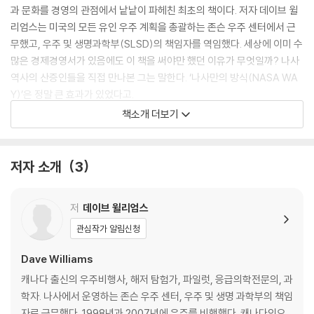
과 문화를 경영의 관점에서 낱낱이 파헤친 최초의 책이다. 저자 데이브 윌
리엄스는 미국의 모든 유인 우주 계획을 총괄하는 존슨 우주 센터에서 근
무했고, 우주 및 생명과학부(SLSD)의 책임자를 역임했다. 세상에 이미 수
많은 경제경영서가 있음에도 이 책을 써야만 했던 이유가 무엇일까? 나사
역사의 산증인들을 직접 만나본 그는 말한다. ‘나사만의 방식(NASA WA
Y)’은 정말 큰 효과가 있었다고.
책소개 더보기
대부분의 조직이 변화와 실패를 꺼리지만, 나사는 언제나 위험 부담이 큰
환경에서 최소한 살아남기 위해서라도 어쩔 수 없이 변화해야만 했다. 처
음에 실패했다고 해서 결코 좌절하거나 멈추지 않았다. 오히려 과거의 경
저자 소개
3
험을 발판 삼아 잘못한 것은 빠르게 바꾸고, 계속 변화와 혁신을 거듭해 끝
끝내 성공했다. 그 모든 7전8기의 스토리가 이 한 권에 담겨 있다. 지상 최
저
데이브 윌리엄스
고 조직의 비밀이 궁금한가? 바로 여기서 나사만의 일하는 방식과 인사이
트를 만나보자.
관심작가 알림신청
Dave Williams
캐나다 출신의 우주비행사, 해저 탐험가, 파일럿, 응급의학전문의, 과
학자. 나사에서 운영하는 존슨 우주 센터, 우주 및 생명 과학부의 책임
자로 근무했다. 1998년과 2007년에 우주를 비행했다. 캐나다인으