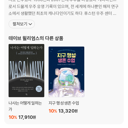
로서 드물게 우주 유영 기록이 있으며, 전 세계에 하나뿐인 해저 연구
소에서 생활했던 최초의 캐나다인이기도 하다. 휴스턴 우주 센터 로
터리 클럽으로부터 국립 우주 업적상(Rotary National Award for
펼쳐보기
Space Achievement)을 받고, 나사 탁월한 리더십상(NASA Out
standing Leadership Medal), 나사 특별 공로상(NASA Ex
데이브 윌리엄스
의 다른 상품
나사는 어떻게 일하는
지구 행성 생존 수업
가
10
13,320
%
원
10
17,910
%
원