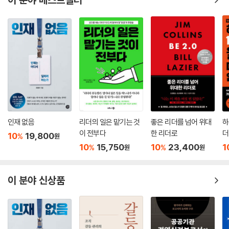
꿈꾸지 못하는 큰 비전을 제시하고, 최고의 전문가들과 함께 학습하고, 솔
다. 그 모든 7전8기의 스토리를 이 한 권에 담았다.
직하게 자신의 의견을 개진할 수 있으며, 실패했을 때는 객관적으로 분석
하고 새로운 문화를 창조하려는 노력. 바로 이것이 책을 읽으며 나사에서
지상 최고 조직 NASA의
찾은 ‘리더십 모멘트’다. 어쩌면 나사는 높은 비전과 함께 위기 상황에서 거
조직 문화 인사이트
듭된 피드백을 통해 지금의 조직과 성공을 만들어왔을지도 모른다. 이 책
은 성공을 꿈꾸기만 하는 사람들에게 ‘달성하기 어려운 큰 목표를 설정하
“대부분 조직이 효과가 있었던 리더십을 세세하게 분석하기보다는
고, 노력하고, 실패하는 과정에서 얻을 수 있는 피드백이 성공의 지름길임
그저 되풀이하는 식으로 구성원을 가르치며 성장을 도모한다.” _p.334
을 알게 해주는 책’이 될 듯하다. 더불어, 그 과정에서 모두의 생각과 의견
을 솔직하게 공유할 수 있는 조직 문화를 만들어가는 것이 중요하다는 사
대다수 조직은 실패를 꺼리고 변화를 싫어한다. 그러나 나사는 매 순간 위
실을 나사의 성장 과정을 통해 다시 한번 깨달을 수 있었다.
험 부담이 큰 환경에서 살아남기 위해서라도 어쩔 수 없이 변화해야만 했
인재 없음
리더의 일은 맡기는 것
좋은 리더를 넘어 위대
하
- 백종화 (리더십 코치, 그로플 대표, 『요즘 팀장은 이렇게 일합니다』 저자)
이 전부다
한 리더로
더
다. 세상에 나사만큼 온갖 산전수전을 겪은 조직이 과연 존재할까? 나사에
10
19,800
%
원
이
는 변화와 혁신의 순간마다 항상 뛰어난 리더십과 팔로워십이 있었다. 이
10
15,750
10
23,400
1
%
%
원
원
미 수많은 경제경영서가 있음에도 저자가 책을 쓴 이유가 바로 이것이다.
나사만의 조직 운영 방식은 정말 큰 효과가 있다.
이 분야 신상품
저자 데이브 윌리엄스는 캐나다 출신의 우주비행사로서, 우주에 직접 두
번이나 다녀온 베테랑이다. 미국의 모든 유인 우주 계획을 총괄하는 존슨
우주 센터에서 근무했고, 우주 및 생명과학부(SLSD)의 책임자를 역임했
다. 우주비행사 은퇴 이후에는 캐나다 지역건강센터의 대표이자 CEO로