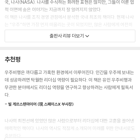
국, 나사(NASA). 나사를 수식하는 화려한 표현은 많지만, 그들이 이룬 업
--- p.26
적 이면에 숨은 이야기는 지금까지 잘 알려지지 않았다.
이 책은 나사를 조직 경영 관점에서 분석한 국내 최초의 책이다. 현재 나사
오늘날의 유인 우주비행은 머큐리와 제미니 프로그램에서 배운 교훈들로
는 “우주”하면 가장 먼저 떠올리는 곳이 되었지만, 많은 사람에게 여전히
부터 진화한 것이다. 나사는 자료를 수집함으로써 지행격차를 메웠고, 점
우주 항공 과학을 연구하는 미국의 정부 기관으로 인식되는 면이 강하다.
출판사 리뷰 더보기
검에 사용되는 초석을 놓았으며, 실패를 통해 배운 것을 행동에 옮겨 우주
그러나 조직을 이끄는 방식은 애플, 디즈니, 넷플릭스, 아마존, 유니레버,
선의 성능을 개선했다. 그들의 지혜는 시간의 시련을 견디어낸 덕분에 지
스페이스X 등 세계를 움직이는 거대 기업의 메커니즘과 크게 다르지 않다.
금도 여전히 유효하다.
오히려 한 번의 잘못된 결정으로 사람이 죽고 로켓이 폭발해버리는 위험천
추천평
--- p.57
만한 환경에서 프로젝트를 성공으로 이끌려면 더욱 뛰어난 리더십과 특별
한 조직 문화가 뒷받침되어야 한다.
우주비행은 까다롭고 가혹한 환경에서 이루어진다. 인간을 우주에 보내는
애비는 멘토였던 조지 로부터 모든 것을 배웠다. 그러나 곧 나사의 공학자
조직을 이끄는 사람이라면 뒷이야기가 궁금하지 않을 수 없다. 나사는 어
데 성공하려면 탁월한 리더십 역량이 필요하다. 이 책은 유인 우주비행과
들과 협력 업체들이 과거에 저지른 실수를 반복하고 있다는 사실을 알게
떻게 불가능해 보였던 ‘우주탐사’ 목표를 달성하고 지금의 위상을 누릴 수
무관한 분야에서도 리더십 역량을 연구하고 향상하려는 사람에게 필독서
되고는 “과거로부터 교훈을 얻어야 한다. 역사가 반복되는 것이 아니라, 우
있었을까?
다.
리가 과거로부터 배우지 않아 역사를 되풀이하는 것이다”라고 따끔하게
나무랐다.
- 빌 게르스텐마이어 (現 스페이스X 부사장)
끊임없이 도전하고,
--- p.219
실패를 통해 배워라
나사의 최전선에 있었던 많은 사람으로부터 리더십에 대한 교훈을 끌어낸
웨더비는 해군 조종사와 우주왕복선 선장으로 일하며 얻은 교훈에 대해 다
매력적인 책이다. 나사의 역사도 적잖게 소개되어 미래를 위한 안내서로도
“쉬워서가 아니라 어렵기 때문에” 사람을 달에 보내기로 결정했다는 케네
음과 같이 말했다. “우리에게는 언제라도 실수할 수 있음을 인정하는 겸손
충분하다.
디 前 미국 대통령의 선언으로 야심 차게 시작된 아폴로 프로젝트는 시작