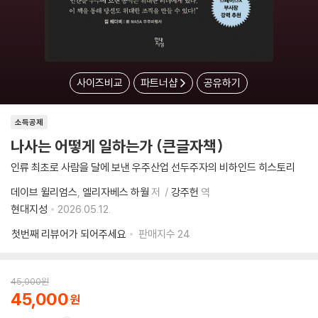
사이즈비교
파트너샵
공유하기
소득공제
나사는 어떻게 일하는가 (큰글자책)
인류 최초로 사람을 달에 보낸 우주산업 선두주자의 비하인드 히스토리
데이브 윌리엄스
엘리자베스 하월
저
강주헌
역
현대지성
2026.05.12.
첫번째 리뷰어가 되어주세요
판매지수
24
45,000
원
45,000