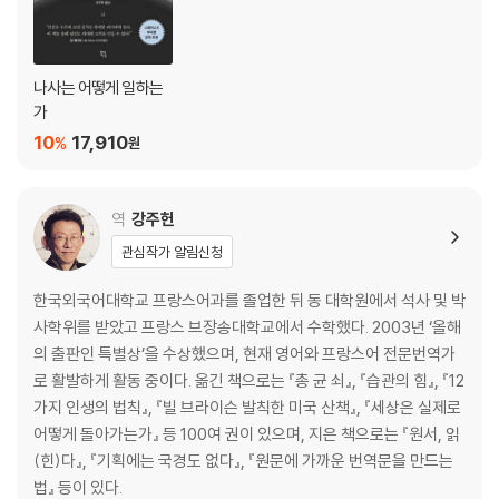
나사는 어떻게 일하는
가
10
17,910
%
원
역
강주헌
관심작가 알림신청
한국외국어대학교 프랑스어과를 졸업한 뒤 동 대학원에서 석사 및 박
사학위를 받았고 프랑스 브장송대학교에서 수학했다. 2003년 ‘올해
의 출판인 특별상’을 수상했으며, 현재 영어와 프랑스어 전문번역가
로 활발하게 활동 중이다. 옮긴 책으로는 『총 균 쇠』, 『습관의 힘』, 『12
가지 인생의 법칙』, 『빌 브라이슨 발칙한 미국 산책』, 『세상은 실제로
어떻게 돌아가는가』 등 100여 권이 있으며, 지은 책으로는 『원서, 읽
(힌)다』, 『기획에는 국경도 없다』, 『원문에 가까운 번역문을 만드는
법』 등이 있다.