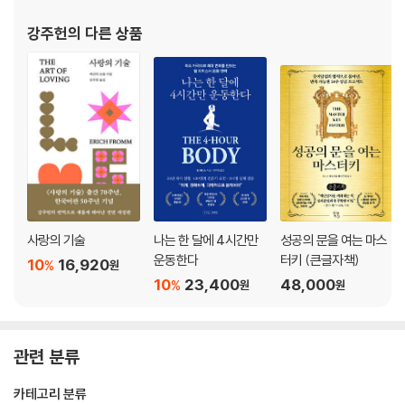
강주헌
의 다른 상품
사랑의 기술
나는 한 달에 4시간만
성공의 문을 여는 마스
운동한다
터키 (큰글자책)
10
16,920
%
원
10
23,400
48,000
%
원
원
관련 분류
카테고리 분류