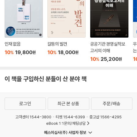
근무하며 직원 4,500명을 직접 이끌었다.
윌리엄스는 나사에서 일하며 역사의 산증인들을 직접 만났고, 본인 자신이
나사의 위대한 리더로 활동했다. 그들의 생생한 이야기와 인터뷰, 60년 비
하인드 히스토리가 우주 전문 칼럼니스트 엘리자베스 하월과 만나 흥미진
진한 스토리텔링으로 재탄생했다. 지상 최고 조직의 비밀이 궁금한가? 바
로 여기서 나사만의 일하는 방식과 인사이트를 만나보자.
인재 없음
갈등의 발견
공공기관 경영실적보
우
고서의 이해
는
10
19,800
10
18,000
%
%
원
원
10
25,200
1
%
원
이 책을 구입하신 분들이 산 분야 책
로그인
최근 본 상품
주문/배송
고객센터 1544-3800
티켓 1544-6399
중고샵 1566-4295
eBook 1:1문의/채팅상담
예스이십사(주) 사업자 정보