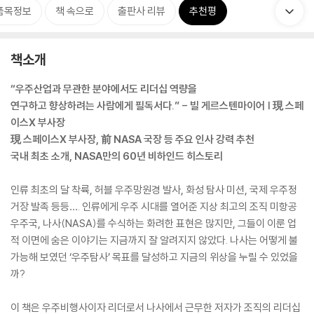
품목정보
책 속으로
출판사 리뷰
추천평
책소개
“우주산업과 무관한 분야에서도 리더십 역량을
연구하고 향상하려는 사람에게 필독서다.” - 빌 게르스텐마이어 | 現 스페
이스X 부사장
現 스페이스X 부사장, 前 NASA 국장 등 주요 인사 강력 추천
국내 최초 소개, NASA만의 60년 비하인드 히스토리
인류 최초의 달 착륙, 허블 우주망원경 발사, 화성 탐사 미션, 국제 우주정
거장 발족 등등…. 인류에게 우주 시대를 열어준 지상 최고의 조직 미항공
우주국, 나사(NASA)를 수식하는 화려한 표현은 많지만, 그들이 이룬 업
적 이면에 숨은 이야기는 지금까지 잘 알려지지 않았다. 나사는 어떻게 불
가능해 보였던 ‘우주탐사’ 목표를 달성하고 지금의 위상을 누릴 수 있었을
까?
이 책은 우주비행사이자 리더로서 나사에서 근무한 저자가 조직의 리더십