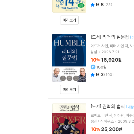
9.8
(
23
)
미리보기
리더의 질문법
[도서]
[
에드거 샤인
피터 샤인
저
노
심심
2026.7.21.
10
16,920
%
원
180원
9.3
(
100
)
미리보기
권력의 법칙
[도서]
[
개정
로버트 그린
저
안진환
이수
웅진지식하우스
2009.3.2
10
25,200
%
원