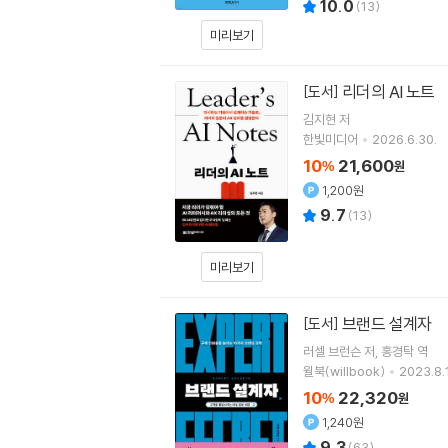
10.0
(
13
)
미리보기
리더의 AI 노트
[도서]
김지현
저
한빛미디어
2026.6.30.
10
21,600
%
원
1,200원
9.7
(
13
)
미리보기
브랜드 설계자
[도서]
러셀 브런슨
저
홍경탁
역
윌북(willbook)
2023.8.
10
22,320
%
원
1,240원
9.3
(
63
)