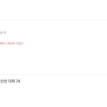
현
역
1세트) (포인트 차감)
란한 대화 74