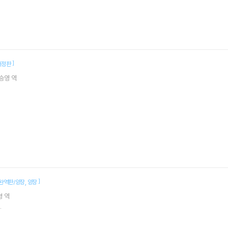
]
개정판
승영
역
]
완역판/양장
양장
경
역
.