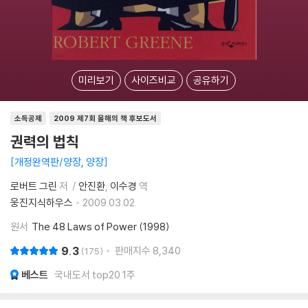
미리보기
사이즈비교
공유하기
소득공제
2009 제7회 올해의 책 후보도서
권력의 법칙
개정완역판/양장, 양장
로버트 그린
저
안진환
이수경
역
웅진지식하우스
2009.03.02.
원서
The 48 Laws of Power (1998)
9.3
판매지수
8,340
175
베스트
국내도서 top20 1주