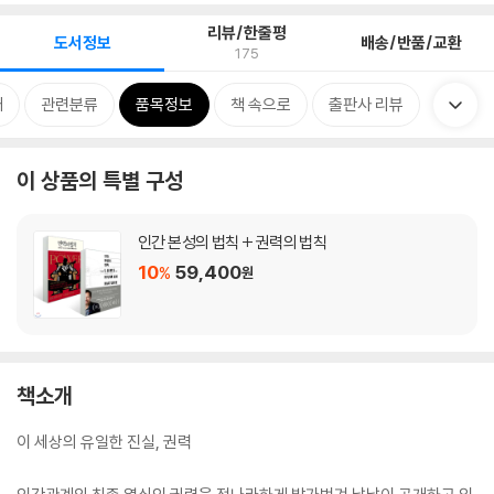
리뷰/한줄평
도서정보
배송/반품/교환
175
개
관련분류
품목정보
책 속으로
출판사 리뷰
이 상품의 특별 구성
인간 본성의 법칙 + 권력의 법칙
10
59,400
%
원
책소개
이 세상의 유일한 진실, 권력