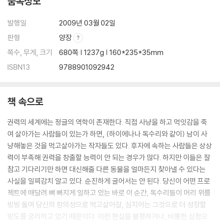
품목정보
발행일
2009년 03월 02일
판형
양장
쪽수, 무게, 크기
680쪽 | 1237g | 160*235*35mm
ISBN13
9788901092942
책 속으로
권력의 세계에는 정글의 역학이 존재한다. 직접 사냥을 하고 먹잇감을 죽
여 살아가는 사람들이 있는가 하면, (하이에나나 독수리와 같이) 남이 사
냥해놓은 것을 먹고살아가는 작자들도 있다. 후자에 속하는 사람들은 상상
력이 부족해 권력을 창출할 능력이 안 되는 경우가 많다. 하지만 이들은 잘
참고 기다리기만 하면 대신해줄 다른 동물을 얼마든지 찾아낼 수 있다는
사실을 일찌감치 알고 있다. 순진하게 굴어서는 안 된다. 당신이 어떤 프로
젝트에 매달려 뼈 빠지게 일하고 있는 바로 이 순간, 독수리들이 머리 위를
빙빙 돌며 당신의 창의성으로 먹고살아갈, 심지어는 그것으로 더 성장할
방도를 궁리하고 있기 때문이다. 이런 현실을 불평하거나, 비통한 심정으