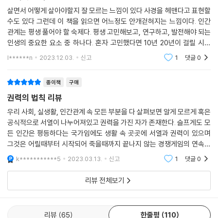
권력의 법칙
살면서 어떻게 살아야할지 잘 모르는 느낌이 있다 사경을 헤맨다고 표현할
수도 있다 그런데 이 책을 읽으면 어느정도 안개걷혀지는 느낌이다. 인간
관계는 평생 풀어야 할 숙제다. 평생 고민해보고, 연구하고, 발전해야 되는
인생의 중요한 요소 중 하나다. 혼자 고민했다면 10년 20년이 걸릴 시간
을 이 책 한 권으로 줄여준다. 이해하긴 어렵지만 한 번 이해를 하고 관심을
l******n
2023.12.03.
신고
1
댓글
0
갖고
종이책
구매
권력의 법칙 리뷰
우리 사회, 실생활, 인간관계 속 모든 부분을 다 살펴보면 알게 모르게 혹은
공식적으로 서열이 나누어져있고 권력을 가진 자가 존재한다. 슬프게도 모
든 인간은 평등하다는 국가임에도 생활 속 곳곳에 서열과 권력이 있으며
그것은 어릴때부터 시작되어 죽을때까지 끝나지 않는 경쟁게임의 연속인
것 같다. 그래서 이 책은 특정 직업을 꿈꾸거나 사업가가 아니더라도 누구
k***********5
2023.03.13.
신고
1
댓글
0
에게나 많은
리뷰 전체보기