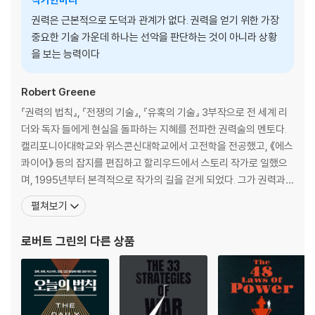
Law 15 신앙심을 이용해 추종자를 창출하라: 메시아 전략
권력은 근본적으로 도덕과 관계가 없다. 권력을 얻기 위한 가장
Law 16 계획은 처음부터 끝까지 치밀하게 짜라: 전략적 수 읽기
중요한 기술 가운데 하나는 선악을 판단하는 것이 아니라 상황
Law 17 별다른 노력 없이 성과를 달성한 척하라: 능력 포장하기
을 보는 능력이다
Law 18 사람들의 환상을 이용하라: 대중의 기대심리
Law 19 왕 대접을 받으려면 왕처럼 행동하라: 왕관의 전략
Robert Greene
3부 권력 유지의 법칙
『권력의 법칙』, 『전쟁의 기술』, 『유혹의 기술』 3부작으로 전 세계 리
더와 독자 들에게 현실을 돌파하는 지혜를 전파한 권력술의 멘토다.
Law 20 주인보다 더 빛나지 마라: 신중한 아부
캘리포니아대학교와 위스콘신대학교에서 고전학을 전공했고, 《에스
Law 21 불행하고 불운한 자들을 피하라: 불행 바이러스 차단하기
콰이어》 등의 잡지를 편집하고 할리우드에서 스토리 작가로 일했으
Law 22 사람들이 당신에게 의존하게 만들어라: 네트워크 만들기
며, 1995년부터 본격적으로 작가의 길을 걷게 되었다. 그가 권력과
Law 23 적은 완전히 박살내라: 잠재적 위험 제거
대중조작에 관해 집필한 책 『권력의 법칙』은 현대판 『군주론』으로 평
펼쳐보기
Law 24 품격과 신비감을 높여라: 부재와 존재의 법칙
가되며 세계적 밀리언셀러에 등극했고, 이후 『유혹의 기술』과 『전쟁
Law 25 예측 불가능한 인물이라는 평판을 쌓아라: 적정 교란
의 기술』이 연이어 베스트셀러를 기록하며 이 3부작은 전 세계적으
Law 26 자신만의 요새를 짓지 말라: 고립의 위험성
로버트 그린
의 다른 상품
로 200만 부 이상 판매되었다. 2018년에 출간된
Law 27 어느 누구에게도 헌신하지 마라: 관계의 기술
Law 28 완벽한 궁정신하가 되라: 우회 조종술
Law 29 적당한 때를 기다려라: 물러날 때와 나아갈 때
Law 30 본심은 감추고 남과 같이 행동하라: 동화 전략