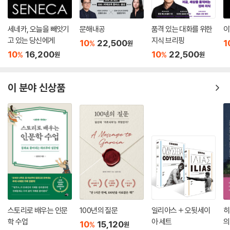
세네카, 오늘을 빼앗기
문해내공
품격 있는 대화를 위한
이
고 있는 당신에게
지식 브리핑
10
22,500
1
%
원
10
16,200
10
22,500
%
%
원
원
이 분야 신상품
스토리로 배우는 인문
100년의 질문
일리아스 + 오뒷세이
히