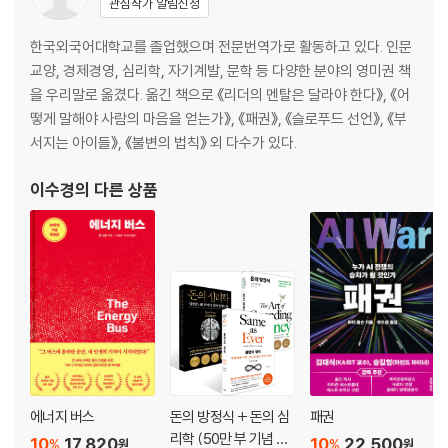
관심작가 알림신청
한국외국어대학교를 졸업했으며 전문번역가로 활동하고 있다. 인문
교양, 경제경영, 심리학, 자기계발, 문학 등 다양한 분야의 영미권 책
을 우리말로 옮겼다. 옮긴 책으로 《리더의 멘탈은 달라야 한다》, 《어
떻게 말해야 사람의 마음을 얻는가》, 《패권》, 《슬로푸드 선언》, 《부
서지는 아이들》, 《불변의 법칙》 외 다수가 있다.
이수경
의 다른 상품
에너지 버스
돈의 방정식 + 돈의 심
패권
리학 (50만 부 기념 뉴
10
17,820
10
22,500
%
%
원
원