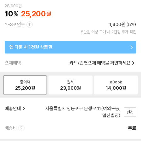
28,000
원
10
25,200
YES포인트
1,400원 (5%)
5만원 이상 구매 시 2천원 추가 적립
앱 다운 시 1천원 상품권
결제혜택
카드/간편결제 혜택을 확인하세요
종이책
원서
eBook
25,200
원
23,000
원
14,000
원
배송안내
서울특별시 영등포구 은행로 11(여의도동,
변경
일신빌딩)
배송비
무료