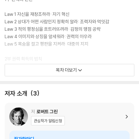
Law 1 자신을 재창조하라: 자기 혁신
Law 2 상대가 어떤 사람인지 정확히 알라: 조력자와 먹잇감
Law 3 적의 평정심을 흐트러뜨려라: 감정의 맹점 공략
Law 4 이미지와 상징을 앞세워라: 권력의 아우라
Law 5 목숨을 걸고 평판을 지켜라: 대중의 지지
2부 권력 획득의 법칙
목차 더보기
Law 6 무슨 수를 쓰든 관심을 끌어라: 루머와 신비화 전략
Law 7 덫을 놓고 적을 불러들여라: 주도권 장악
Law 8 말이 아닌 행동으로 승리를 쟁취하라: 논쟁의 부작용
저자 소개
3
Law 9 정직하고 아량 있는 태도를 보여라: 경계심 풀기
Law 10 자비나 의리가 아니라 이익에 호소하라: 협상의 기술
Law 11 돈의 노예가 되지 마라: 공짜 점심의 함정
저
로버트 그린
Law 12 친구처럼 행동하고 스파이처럼 움직여라: 정보전
관심작가 알림신청
Law 13 상대보다 멍청하게 보여라: 의심 회피 전략
Law 14 힘을 집중하라: 집중과 분산
작가한마디