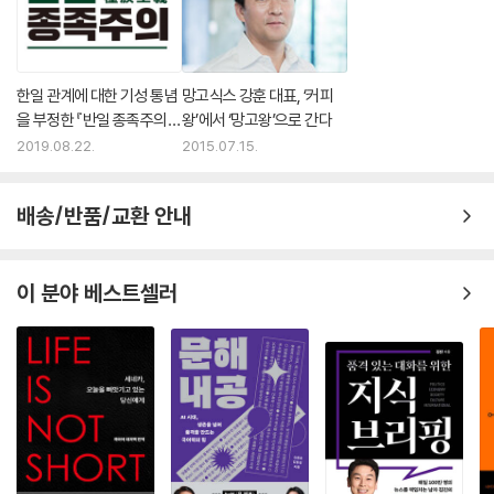
한일 관계에 대한 기성 통념
망고식스 강훈 대표, ‘커피
을 부정한 『반일 종족주의』
왕’에서 ‘망고왕’으로 간다
2주 연속 1위 등극
2019.08.22.
2015.07.15.
배송/반품/교환 안내
이 분야 베스트셀러