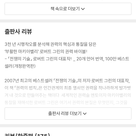
로 모질게 애써봤자 아무 소용없다. 그보다는 스스로를 잘 보호하고 게임
책 속으로 더보기
에 참가하는 편이 낫다. 일단 권력의 기반을 세웠으면, 당신 자신이 독수리
가 되어 시간과 에너지를 절약하도록 하라. ---p.507 (제38법칙 일은 남
에게 시키고 명예는 당신이 차지하라)
출판사 리뷰
자랑하고 떠벌리고 싶은 욕망을 통제하라. 그것은 당신이 생각한 것과 정
3천 년 시행착오를 분석해 권력의 핵심과 통찰을 담은
반대의 효과를 낸다. 기억하라. 당신의 행동이 신비감에 둘러싸일수록 당
‘부활한 마키아벨리’ 로버트 그린의 권력 바이블!
신의 힘은 더 막강해진다. 그 일을 해낼 수 있는 유일한 사람처럼 보여라.
- 『전쟁의 기술』 로버트 그린의 대표작! _ 20개 언어 번역, 100만 베스트
아무도 지니지 못한 재능을 지닌 것처럼 보이면 엄청난 힘이 생긴다. 마지
셀러(개정완역판)
막으로, 우아하고 수월하게 일을 해낸 것처럼 비치면, 사람들은 당신이 조
금만 더 노력하면 엄청난 일을 해낼 거라고 믿는다. 더 나아가 당신을 두려
2007년 최고의 베스트셀러 『전쟁의 기술』의 저자 로버트 그린의 대표작,
워하게 된다. 당신의 권력은 무한대가 된다. 아무도 당신의 한계를 가늠할
이 책 『권력의 법칙』은 인간관계의 최종 열쇠인 권력을 적나라하게 발가벗
수 없기 때문이다. ---p.229 (제17법칙 별다른 노력 없이 성과를 달성한
겨 내 것으로 만들어주는 책이다. 세계적인 권력술 멘토이자 마키아벨리의
척하라)
통찰을 재해석한 로버트 그린은 여기서 권력의 본질은 무엇인지, 그것을
쟁취하고 유지하기 위해선 어떻게 해야 하는지를 직설적으로 말한다. 이를
출판사 리뷰 더보기
권력은 외양을 가지고 게임하는 능력을 요구한다. 이를 위해서 당신은 많
위해 도쿠가와 이에야스부터 마오쩌둥과 헨리 키신저까지, 지난 3천 년간
은 가면을 활용하고 기만 전략이 가득한 가방을 들고 다녀야 한다. 기만과
등장했던 수많은 인물들의 성공과 실패 사례를 면밀히 분석한다. 저자는
가장을 추하고 비윤리적인 것이라고 여겨서는 안 된다. 여러 개의 얼굴을
홀로 선하고자 하는 사람은 반드시 파멸할 수밖에 없다고 말하면서, 세상