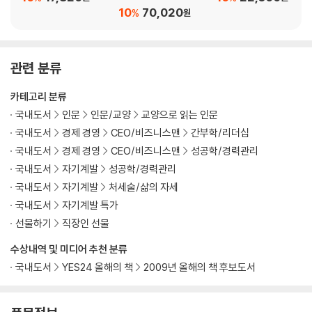
에디션) + 불변의 법칙
10
70,020
%
원
세트
관련 분류
카테고리 분류
국내도서
인문
인문/교양
교양으로 읽는 인문
국내도서
경제 경영
CEO/비즈니스맨
간부학/리더십
국내도서
경제 경영
CEO/비즈니스맨
성공학/경력관리
국내도서
자기계발
성공학/경력관리
국내도서
자기계발
처세술/삶의 자세
국내도서
자기계발 특가
선물하기
직장인 선물
수상내역 및 미디어 추천 분류
국내도서
YES24 올해의 책
2009년 올해의 책 후보도서