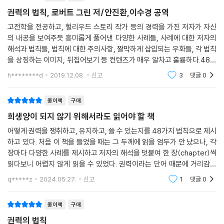
종이책
구매
권력의 법칙, 로버트 그린 저/안진환,이수경 공역
고전학을 전공하고, 헐리우드 스토리 작가 등의 경력을 가진 저자가 자신
의 내공을 보여주듯 흥미롭게 풀어낸 다양한 사례들, 사례에 대한 저자의
해석과 법칙들, 법칙에 대한 주의사항, 짤막하게 삽입되는 우화들, 각 법칙
을 상징하는 이미지, 뒤집어보기 등 컨텐츠가 매우 알차고 훌륭하다.48개
의 법칙들은 이미 어디선가 들어봤고, 잘 알고 있다고 생각하더라도, 저자
h********d
2019.12.08.
신고
3
댓글
0
가 동서양 고전과
종이책
구매
희생양이 되지 않기 위해서라도 읽어야 할 책
어떻게 권력을 쟁취하고, 유지하고, 쓸 수 있는지를 48가지 법칙으로 제시
하고 있다. 처음 이 책을 들었을 때는 그 두께에 읽을 엄두가 안 났으나, 각
장마다 다양한 사례를 제시하고 저자의 해석을 덧붙여 한 장(chapter)씩
읽다보니 어렵지 않게 읽을 수 있었다. 권력이라는 단어 때문에 거리감이
있지만, 영어 로 Power라는 단어처럼 어떻게 조직과 인간 관계에서 힘을
q*****z
2024.05.27.
신고
1
댓글
0
가질 수 있고
종이책
구매