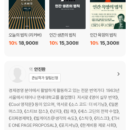
Law 31 후광에 의존하지 마라: 정체성 쇄신
Law 32 중심인물을 공격하라: 추방과 고립
Law 33 너무 완벽한 사람으로 보이지 마라: 질투심 원천봉쇄
Law 34 정형화된 틀에서 벗어나라: 성공공식의 진화
오늘의 법칙 (리커버)
인간 생존의 법칙
인간 욕망의 법칙
4부 권력 행사의 법칙
10
18,900
10
15,300
10
15,300
%
%
%
원
원
원
Law 35 친구를 멀리하고 적을 이용하라: 라이벌 활용법
Law 36 의도를 드러내지 말라: 유인책과 연막술
Law 37 최소한의 말만 하라: 침묵의 효과
역
안진환
Law 38 일은 남에게 시키고 명예는 당신이 차지하라: 성과 가로채기
관심작가 알림신청
Law 39 싸워서 질 바에야 항복을 선택하라: 전략적 후퇴
Law 40 더러운 일은 직접 하지 말라: 앞잡이와 희생양
경제경영 분야에서 활발하게 활동하고 있는 전문 번역가다. 1963년
Law 41 대담하게 행동하라: 자신감의 힘
서울에서 태어나 연세대학교를 졸업했다. 저서로 《영어 실무 번역》,
Law 42 당신이 돌린 카드로 게임하게 하라: 선택권 통제
《Cool 영작문》 등이 있으며, 역서로 《소스 코드: 더 비기닝》, 《일론
Law 43 사람들의 약점을 공략하라: 심리적 무장해제
머스크》, 《스티브 잡스》, 《넛지》, 《팀 쿡》, 《세스 고딘의 전략 수업》,
Law 44 가질 수 없는 것들은 경멸하라: 무시 전략
《괴짜경제학》, 《빌게이츠@생각의 속도》, 《스틱!》, 《리스크》, 《TH
Law 45 한번에 모든 것을 바꾸려 하지 말라: 급진적인 개혁의 부작용
E ONE PAGE PROPOSAL》, 《포지셔닝》, 《한계비용 제로 사회》,
Law 46 상대의 마음을 유혹하라: 은밀한 설득