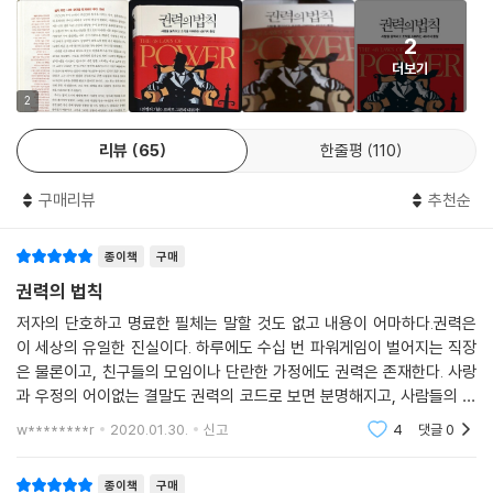
정글 속에서 살아남아 최고의 자리에 오른 자들의 전략
2
20개 언어로 번역돼 100만 부 이상 팔린 로버트 그린의 초대형 베스트셀
더보기
러 『권력의 법칙』은 현대판 『군주론』이라 불릴 만한 역작이다. 로버트 그린
은 자신의 대표작인 이 책에서 도쿠가와 이에야스부터 마오쩌둥과 헨리 키
2
신저까지, 지난 3천 년간 등장했던 수많은 인물들의 성공과 실패 사례를
리뷰
65
한줄평
110
면밀히 분석했다. 이를 통해 ‘부활한 마키아벨리’ 로버트 그린은 역사상 최
고의 권력자들만이 알던 노하우를 48가지 법칙으로 정리해 보여준다.
구매리뷰
추천순
당신이 차지하지 않는다면,
다른 누군가가 쥐고 당신을 조종할 것이다!
종이책
구매
권력의 법칙
피할 수 없을 바에야 확실하게 알고 있어야 당하지 않는다. 저자는 홀로 선
저자의 단호하고 명료한 필체는 말할 것도 없고 내용이 어마하다.권력은
하고자 하는 사람은 반드시 파멸할 수밖에 없다고 말하면서, 세상이 작동
이 세상의 유일한 진실이다. 하루에도 수십 번 파워게임이 벌어지는 직장
하는 방식과 이면의 진실을 똑바로 바라보라고 말한다. 어지러운 시대일수
은 물론이고, 친구들의 모임이나 단란한 가정에도 권력은 존재한다. 사랑
록 더욱 빛을 발하는 『권력의 법칙』, 권력의 정글 속에서 살아남고자 한다
과 우정의 어이없는 결말도 권력의 코드로 보면 분명해지고, 사람들의 이
면, 만사가 자신의 뜻대로 이루어지길 바란다면 반드시 읽고 익혀두어야
유 없는 친절과 미움 뒤에도 권력관계가 깔려 있다. '권력'의 관점에서 바라
w********r
2020.01.30.
신고
4
댓글
0
할 ‘권력의 경전(經典)’이다.
볼 때에야 세상은