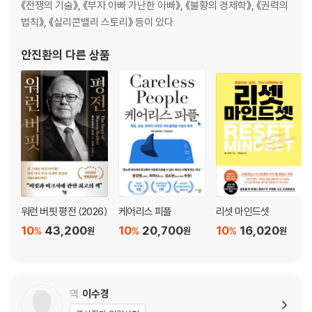
《전쟁의 기술》, 《부자 아빠 가난한 아빠》, 《불황의 경제학》, 《권력의
Law 47 상대를 허상과 싸우게 하라: 거울 전략
법칙》, 《실리콘밸리 스토리》 등이 있다.
Law 48 승리를 거두면 멈출 때를 알라: 승자의 저주
안진환
의 다른 상품
워런 버핏 평전 (2026)
케어리스 피플
리셋 마인드셋
10
43,200
10
20,700
10
16,020
%
%
%
원
원
원
역
이수경