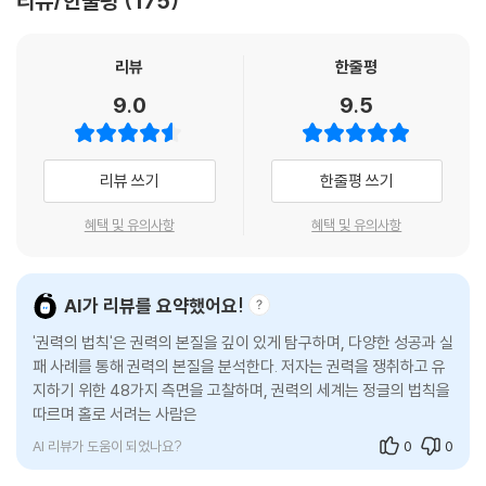
리뷰/한줄평
175
가지고 있다가 그날, 그 순간에 필요한 가면을 꺼내 써야 한다는 뜻이다. 당
이 작동하는 방식과 이면의 진실을 똑바로 바라보라고 말한다. 어지러운
신 자신을 포함하여 모든 겉모습에 대해 그러한 유연한 접근 태도를 취하
시대일수록 빛을 발하는 『권력의 법칙』은 권력의 정글 속에서 살아남기를
면, 당신은 내면적인 부담에서 상당 부분 벗어날 수 있다. 배우와 같은 변화
원한다면, 권력을 쟁취하고, 유지하고, 발휘하기 위한 통찰을 얻고자 한다
리뷰
한줄평
무쌍한 얼굴을 만들고, 진짜 의도를 감추고, 상대를 덫으로 유혹하는 기술
면 꼭 읽어봐야 할 궁극의 ‘권력 경전(經典)’이다.
9.0
9.5
을 연마하라. 외양을 가지고 게임하며 기만술에 통달하는 것은 삶이 주는
미학적 즐거움 중의 하나다. 또한 그것은 권력을 손에 넣기 위한 핵심적인
권력을 쟁취하고, 유지하고, 발휘하기 위한 궁극의 통찰을 말한다!
수단이기도 하다.
리뷰 쓰기
한줄평 쓰기
--- 서문 중에서
권력은 이 세상의 유일한 진실이다. 하루에도 수십 번 파워게임이 벌어지
는 직장은 물론이고, 친구들의 모임이나 단란한 가정에도 권력은 존재한
혜택 및 유의사항
혜택 및 유의사항
다. 사랑과 우정의 어이없는 결말도 권력의 코드로 보면 분명해지고, 사람
들의 이유 없는 친절과 미움 뒤에도 권력관계가 깔려 있다. ‘권력’의 관점에
서 바라볼 때에야 세상은 모든 진실을 드러내며 투명해진다.
AI가 리뷰를 요약했어요!
이 책 『권력의 법칙』은 이 영원한 관심사, 인간관계의 최종 열쇠인 권력을
'권력의 법칙'은 권력의 본질을 깊이 있게 탐구하며, 다양한 성공과 실
적나라하게 발가벗겨 내 것으로 만들어주는 책이다. 세계적인 권력술 멘토
패 사례를 통해 권력의 본질을 분석한다. 저자는 권력을 쟁취하고 유
이자 마키아벨리의 통찰을 재해석한 로버트 그린은 여기서 권력의 본질은
지하기 위한 48가지 측면을 고찰하며, 권력의 세계는 정글의 법칙을
무엇인지, 그것을 쟁취하고 유지하기 위해선 어떻게 해야 하는지를 직설적
따르며 홀로 서려는 사람은 파멸할 수밖에 없다고 강조한다. 권력을
으로 말한다.
원한다면 상황을
AI 리뷰가 도움이 되었나요?
0
0
한비자와 이에야스부터 마오쩌둥과 키신저까지