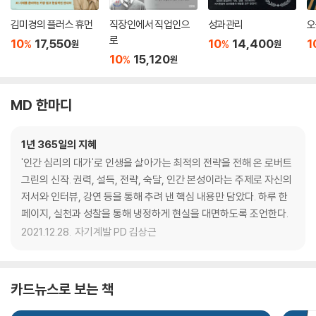
김미경의 플러스 휴먼
직장인에서 직업인으
성과관리
오
로
10
17,550
10
14,400
1
%
%
원
원
10
15,120
%
원
MD 한마디
1년 365일의 지혜
'인간 심리의 대가'로 인생을 살아가는 최적의 전략을 전해 온 로버트
그린의 신작. 권력, 설득, 전략, 숙달, 인간 본성이라는 주제로 자신의
저서와 인터뷰, 강연 등을 통해 추려 낸 핵심 내용만 담았다. 하루 한
페이지, 실천과 성찰을 통해 냉정하게 현실을 대면하도록 조언한다.
2021.12.28.
자기계발 PD 김상근
카드뉴스로 보는 책