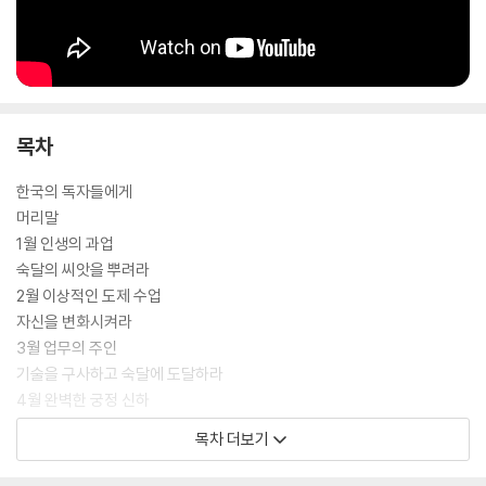
목차
한국의 독자들에게
머리말
1월 인생의 과업
숙달의 씨앗을 뿌려라
2월 이상적인 도제 수업
자신을 변화시켜라
3월 업무의 주인
기술을 구사하고 숙달에 도달하라
4월 완벽한 궁정 신하
권력 게임을 벌여라
목차 더보기
5월 권력 게임의 위장 불참자
해로운 부류와 위장한 권력 전략을 간파하라