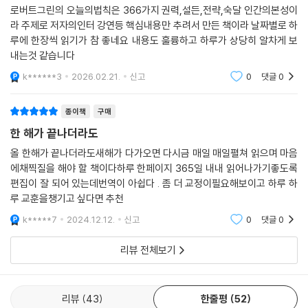
로버트그린의 오늘의법칙은 366가지 권력,설든,전략,숙달 인간의본성이
라 주제로 저자의인터 강연등 핵심내용만 추려서 만든 책이라 날짜별로 하
루에 한장씩 읽기가 참 좋네요 내용도 훌륭하고 하루가 상당히 알차게 보
내는것 같습니다
k******3
2026.02.21.
신고
0
댓글
0
종이책
구매
한 해가 끝나더라도
올 한해가 끝나더라도새해가 다가오면 다시금 매일 매일펼쳐 읽으며 마음
에채찍질을 해야 할 책이다하루 한페이지 365일 내내 읽어나가기좋도록
편집이 잘 되어 있는데번역이 아쉽다 . 좀 더 교정이필요해보이고 하루 하
루 교훈을챙기고 싶다면 추천
k*****7
2024.12.12.
신고
0
댓글
0
리뷰 전체보기
리뷰
43
한줄평
52