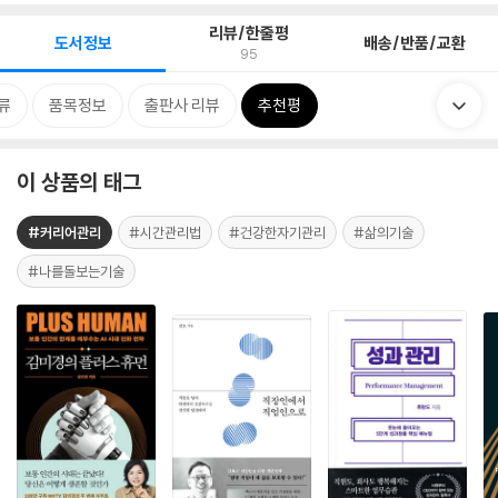
리뷰/한줄평
도서정보
배송/반품/교환
95
류
품목정보
출판사 리뷰
추천평
이 상품의 태그
#커리어관리
#시간관리법
#건강한자기관리
#삶의기술
#나를돌보는기술