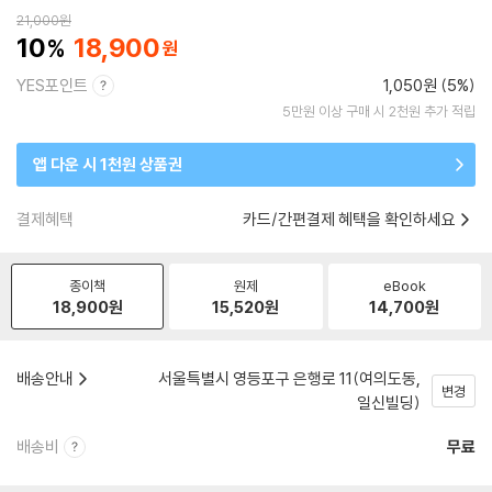
21,000
원
10
18,900
YES포인트
1,050원 (5%)
5만원 이상 구매 시 2천원 추가 적립
앱 다운 시 1천원 상품권
결제혜택
카드/간편결제 혜택을 확인하세요
종이책
원제
eBook
18,900
원
15,520
원
14,700
원
배송안내
서울특별시 영등포구 은행로 11(여의도동,
변경
일신빌딩)
배송비
무료