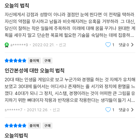
오늘의 법칙
자신에게서 강점과 성향이 아니라 결점만 눈에 띈다면 이 전략을 택하라.
자신의 약점을 무시하고 남들과 비슷해지려는 유혹을 거부하라. 그 대신,
당신이 잘하는 작은 일들에 주목하라. 미래에 대해 꿈을 꾸거나 원대한 계
획을 세우지 말고 단순한 목표에 필요한 기술을 숙달하는 데에 집중하라.
이렇게 하면 자신감이 생길 것이며 이를 발판 삼아 다른 분야로 나아갈 수
a******9
2022.02.21.
신고
1
댓글
0
있다. 이렇게
종이책
구매
인간본성에 대한 오늘의 법칙
20대 때는 인생을 게임으로 보고 누군가와 경쟁을 하는 것 자체가 유치해
보였고 30대에 들어서는 어디서나 존재하는 줄 서기와 정치에 환멸을 느
꼈다. 40대가 되니 그 정치, 시스템, 경쟁이라는 것이 어떠한 큰 그림을 유
지하기 위한 뼈대이자 작용과 반작용으로 작용한다는 생각들이 들기 시작
했다. 즉, 삶과 시스템의 거대함에 압도감에 무력감과 두려움이 느껴지
s******7
2021.12.26.
신고
1
댓글
0
는 시기랄까..
종이책
구매
오늘의법칙