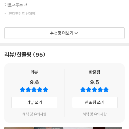
가르쳐주는 책.
말하는 것이 아니라, 타인의 사고방식을 이해하고 그들의 이기심에 호소하
는 법을 배운다. 이를 통해서 삶에서 빼어난 전략가가 되고, 자신이 진심으
- [인디펜던트 선데이]
로 믿는 대의를 효과적으로 추구하고 목표를 실현할 수 있도록 돕는다.
당신에게 필요한 책.
추천평 더보기
마지막 석 달간(10-12월)은 자신의 행동을 비롯한 모든 인간 행동의 이면
- [타임스]
에 놓인 동기를 꿰뚫어본다. 자신이 어떤 사람인지를 성찰하고 자신 또한
다른 사람들과 마찬가지로 결함 있는 인간임을 깨달으면 공감 능력이 커지
이 시대의 마키아벨리를 위한 기본 법칙들.
리뷰/한줄평
95
고 너그러워질 뿐만 아니라 나쁜 습관을 고치는 열쇠를 손에 넣게 될 것이
다. 또한 죽음에 대한 가장 깊숙한 공포를 직시함으로써 삶의 경이로움을
- [데일리 익스프레스]
마주하고, 삶의 숭고함을 체험하는 모든 순간에 감사하는 마음을 가지게
리뷰
한줄평
돕는다.
그린은 비범하고 인정사정없는 구루이다. 할리우드 제작자들과 래퍼들이
9.6
9.5
그를 추종한다.
『오늘의 법칙』의 주인공인 당신은 위험하고 해로운 자들로 가득한 세상을
- [파이낸셜 타임스]
헤쳐나가게 될 것이다. 당신은 망상을 벗어버리고 더욱 단단해진 모습으로
리뷰 쓰기
한줄평 쓰기
앞으로의 전투를 맞이할 것이다. 사람들과 세상을 참된 빛 속에서 바라보
다윈, 모차르트, 키츠 같은 대가들처럼 정상에 오른 방법을 설명한다.
면서 위안과 기쁨을 만끽할 것이다. -“머리말”에서
혜택 및 유의사항
혜택 및 유의사항
- [GQ]