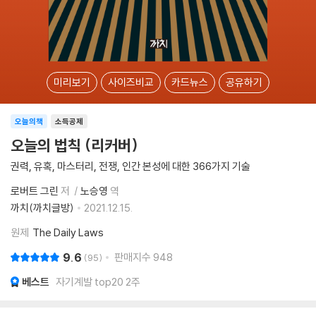
미리보기
사이즈비교
카드뉴스
공유하기
오늘의책
소득공제
오늘의 법칙 (리커버)
권력, 유혹, 마스터리, 전쟁, 인간 본성에 대한 366가지 기술
로버트 그린
저
노승영
역
까치(까치글방)
2021.12.15.
원제
The Daily Laws
9.6
판매지수
948
95
베스트
자기계발 top20 2주