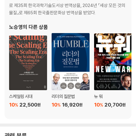
로 제35회 한국과학기술도서상 번역상을, 2024년 『세상 모든 것의
물질』로 제65회 한국출판문화상 번역상을 받았다.
노승영
의 다른 상품
스케일링 시대
리더의 질문법
뉴 워
10
22,500
10
16,920
10
20,700
%
%
%
원
원
원
관련 분류