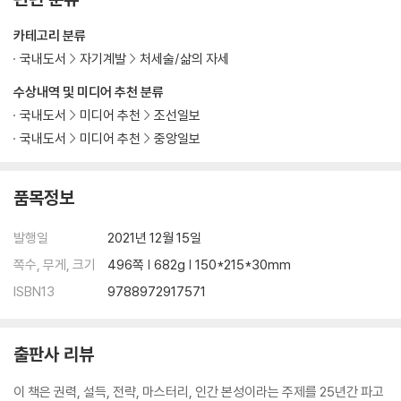
카테고리 분류
국내도서
자기계발
처세술/삶의 자세
수상내역 및 미디어 추천 분류
국내도서
미디어 추천
조선일보
국내도서
미디어 추천
중앙일보
품목정보
발행일
2021년 12월 15일
쪽수, 무게, 크기
496쪽 | 682g | 150*215*30mm
ISBN13
9788972917571
출판사 리뷰
이 책은 권력, 설득, 전략, 마스터리, 인간 본성이라는 주제를 25년간 파고