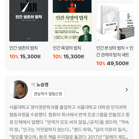
인간 생존의 법칙
인간 욕망의 법칙
인간 본성의 법칙 + 인
간 관계의 법칙 세트
10
15,300
10
15,300
%
%
원
원
10
49,500
%
원
역
노승영
관심작가 알림신청
서울대학교 영어영문학과를 졸업하고 서울대학교 대학원 인지과학
협동과정을 수료했다. 컴퓨터 회사에서 번역 프로그램을 만들었고 환
경 단체에서 일했다. 『번역가 모모 씨의 일일』(공저)을 썼으며, 『약속
의 땅』 『인구는 거짓말하지 않는다』 『랜드 파워』 『달러 이후의 질서』
『향모를 땋으며』 등의 책을 우리말로 옮겼다. 2017년 『말레이 제도』