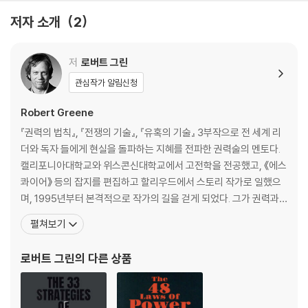
6월 신성한 솜씨
저자 소개
2
기만과 조종의 기예를 숙달하라
7월 유혹적 성격
가슴과 머리를 꿰뚫어라
저
로버트 그린
8월 설득의 대가
관심작가 알림신청
사람들의 저항을 가라앉혀라
9월 대전략가
Robert Greene
전술의 지옥에서 벗어나라
『권력의 법칙』, 『전쟁의 기술』, 『유혹의 기술』 3부작으로 전 세계 리
10월 감정적 자신
더와 독자 들에게 현실을 돌파하는 지혜를 전파한 권력술의 멘토다.
자신의 어두운 면을 직시하라
캘리포니아대학교와 위스콘신대학교에서 고전학을 전공했고, 《에스
11월 합리적 인간
콰이어》 등의 잡지를 편집하고 할리우드에서 스토리 작가로 일했으
고차원적 자아를 실현하라
며, 1995년부터 본격적으로 작가의 길을 걷게 되었다. 그가 권력과
12월 우주적 숭고함
대중조작에 관해 집필한 책 『권력의 법칙』은 현대판 『군주론』으로 평
펼쳐보기
정신을 극한까지 확장하라
가되며 세계적 밀리언셀러에 등극했고, 이후 『유혹의 기술』과 『전쟁
의 기술』이 연이어 베스트셀러를 기록하며 이 3부작은 전 세계적으
로버트 그린
의 다른 상품
로 200만 부 이상 판매되었다. 2018년에 출간된