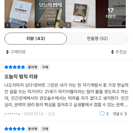
창의성을 둘러싼 안개를 걷어내는 인생 지침서.
17
- [오스트레일리언]
더보기
2
5
4
리뷰
43
한줄평
52
구매리뷰
추천순
종이책
구매
오늘의 법칙 리뷰
나오자마자 샀다!로버트 그린은 내가 아는 한 자기계발서 중 가장 현실적
인 글을 쓰는 작가이다. 21세기 마키아벨리라는 말이 붙을 정도라고 하는
데, 인간관계에서의 권모술수에서는 따라올 자가 없다고 생각한다. 인간
심리, 권력의 원리 등의 핵심을 짚어주고 실생활에서 접할 수 있는 권력 관
계를 설명하고 해석한다.그런 로버트 그린이 써 온 모든 책이 총정리되어
j******a
2021.12.13.
신고
2
댓글
0
있다는 책이라 보
종이책
구매