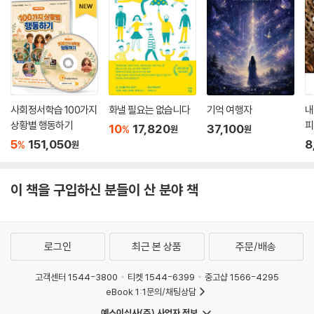
사회정서학습 100가지
화낼 필요는 없습니다
기억 여행자
내
상황별 행동하기
피
10
17,820
37,100
%
원
원
5
151,050
8
%
원
이 책을 구입하신 분들이 산 분야 책
로그인
최근 본 상품
주문/배송
고객센터 1544-3800
티켓 1544-6399
중고샵 1566-4295
eBook 1:1문의/채팅상담
예스이십사(주) 사업자 정보