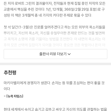
든 저자 로버트 그린의 결과물이자, 전작들과 현재 집필 중인 저작의 모든
교훈에서 핵심을 추린 것이다. 1년, 12개월, 366일(2월 29일 포함)로 구
성된 이 책은 3개월씩 총 네 가지의 커다란 주제로 묶을 수 있다.
첫 석 달간(1-3월)은 진로를 알려주겠다고 하는 모든 외부의 목소리들을
뿌리치고, 자신의 목소리, 자신을 유일무이한 존재로 만드는 것을 발견하
고 목적과 소명에 귀를 기울이는 방법을 조언한다. 이 내면의 목소리는 이
후의 모든 선택에 길잡이가 되어줄 것이다. 중요한 것은 학벌이나 돈이 아
니라 끈기와 배우고자 하는 열망이고, 실패, 실수, 갈등이 가장 훌륭한 교
출판사 리뷰 더보기
훈을 얻을 기회가 될 수 있으며, 이 모든 배움으로부터 진정한 창의력과 숙
달이 생겨난다는 것 또한 보여준다.
추천평
다음 석 달간(4-6월)은 직업 세계의 정치적 성격을 꿰뚫어보고 겉모습을
현실로 착각하는 것이 얼마나 위험한지를 깨닫는 훈련을 한다. 감정의 소
마키아벨리에게 경쟁자가 생겼다. 손자는 등 뒤를 조심하는 편이 좋을 것
용돌이에 빠지기 전에 그 위험을 알아차리고 감정 조종의 선수들에게 맞서
이다.
서 이기는 방법을 조언한다.
- [뉴욕 타임스]
이어지는 석 달간(7-9월)은 진심 어린 설득과 영향력이 어떻게 효과를 발
현대 세계에서 속이고 숨기고 감추고 싸우고 자신의 의도를 관철하는 법을
휘하는지를 알아본다. 자기 위주로 생각하고 머릿속 생각을 있는 그대로