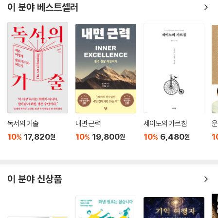
이 분야 베스트셀러
독서의 기술
내면 근력
세이노의 가르침
운
10
17,820
10
19,800
10
6,480
1
%
%
%
원
원
원
이 분야 신상품