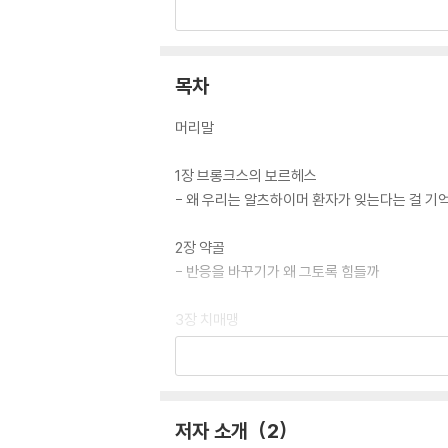
말한다. 또한 우리의 감정과 반응이 “뇌의 타고
이처럼 질병을 바라보는 우리 자신에 대한 통찰을
〈텔레그레프〉, BBC에서 ‘올해의 책’으로 선정되
목차
머리말
1장 브롱크스의 보르헤스
- 왜 우리는 알츠하이머 환자가 잊는다는 걸 기
2장 약골
- 반응을 바꾸기가 왜 그토록 힘들까
3장 치매맹
- 알츠하이머병을 똑바로 보기까지 왜 그토록 
4장 체호프와 좌뇌 통역사
- 왜 우리는 예전에 알던 사람이 여전히 눈앞에
저자 소개
2