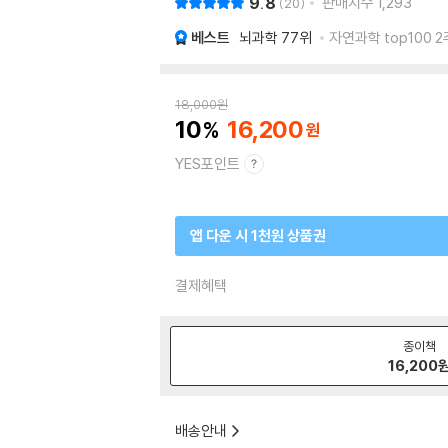
9.8
판매지수
1,293
20
베스트
뇌과학
77위
자연과학 top100 2
18,000
원
10
16,200
YES포인트
앱 다운 시 1천원 상품권
결제혜택
종이책
16,200
배송안내