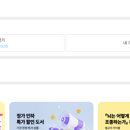
팔기
내 
500원