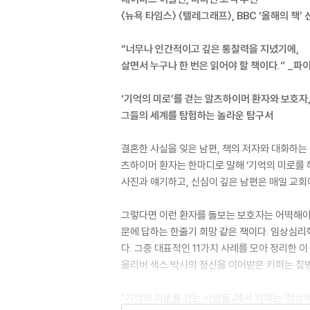
〈뉴욕 타임스〉 〈텔레그래프〉, BBC ‘올해의 책’ 
“너무나 인간적이고 깊은 통찰력을 지녔기에,
살면서 누구나 한 번은 읽어야 할 책이다.” _파
‘기억의 미로’를 걷는 알츠하이머 환자와 보호자
그들의 세계를 탐험하는 놀라운 탐구서
결혼한 사실을 잊은 남편, 책의 저자와 대화하는
츠하이머 환자는 한마디로 말해 ‘기억의 미로를 
사진과 얘기하고, 신심이 깊은 남편은 매일 교회
그렇다면 이런 환자를 돌보는 보호자는 어떡해야 
문에 답하는 한줄기 희망 같은 책이다. 임상심
다. 그중 대표적인 11가지 사례를 모아 정리한
올리버 색스 박사의 정신을 이어받은 키퍼는 질
『기억의 미로를 걷는 사람들』에서 키퍼는 ‘정상