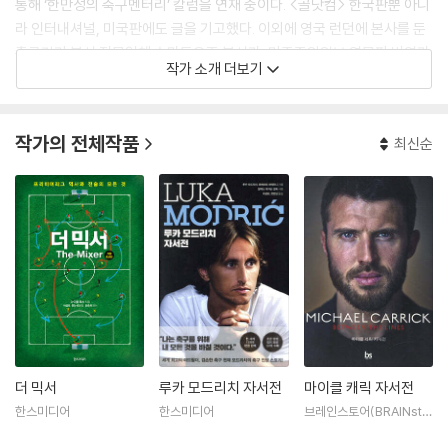
통해 ‘한만성의 축구멘터리’ 칼럼을 연재 중이다. <골닷컴> 한국판뿐 아니
라 인터내셔널, 미국판에도 글을 기고했다. 이외에 영국 런던에 본사를 둔
축구경기 분석 전문업체 스마트오즈 분석가, 미주중앙일보 영문판 번역가
작가 소개 더보기
로도 활동했다. 역서로 《조널 마킹》, 《메수드 외질-마이 라이프》, 《더 믹
서》, 《마이클 캐릭 자서전》이 있다.
작가의 전체작품
최신순
더 믹서
루카 모드리치 자서전
마이클 캐릭 자서전
한스미디어
한스미디어
브레인스토어(BRAINsto
re)