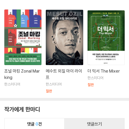
조널 마킹 Zonal Mar
메수트 외질 마이 라이
더 믹서 The Mixer
king
프
한스미디어
한스미디어
한스미디어
절판
절판
작가에게 한마디
댓글
0
건
댓글쓰기