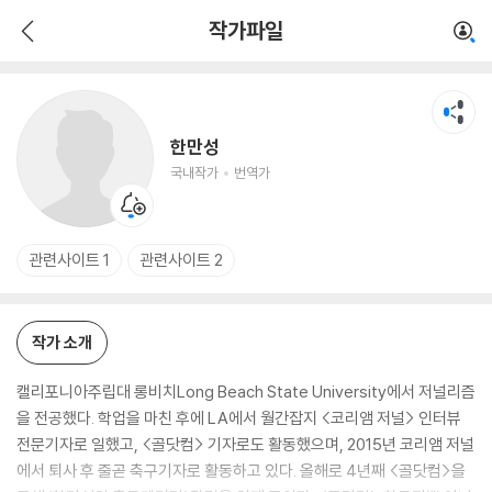
한만성
작가파일
국내작가
번역가
한만성
국내작가
번역가
관련사이트 1
관련사이트 2
작가 소개
캘리포니아주립대 롱비치Long Beach State University에서 저널리즘
을 전공했다. 학업을 마친 후에 LA에서 월간잡지 <코리앰 저널> 인터뷰
전문기자로 일했고, <골닷컴> 기자로도 활동했으며, 2015년 코리앰 저널
에서 퇴사 후 줄곧 축구기자로 활동하고 있다. 올해로 4년째 <골닷컴>을