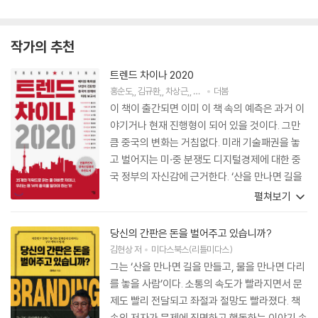
작가의 추천
트렌드 차이나 2020
홍순도
,
김규환
,
차상근
,
노석철
더봄
,
김충남
저
외 7명
이 책이 출간되면 이미 이 책 속의 예측은 과거 이
야기거나 현재 진행형이 되어 있을 것이다. 그만
큼 중국의 변화는 거침없다. 미래 기술패권을 놓
고 벌어지는 미·중 분쟁도 디지털경제에 대한 중
국 정부의 자신감에 근거한다. ‘산을 만나면 길을
만들고, 물을 만나면 다리를 놓는다’는 말처럼 변
펼쳐보기
화하는 중국에 맞서 우리는 무엇을 해야 하나? 국
가경영을 고민하는 국회, 정부의 리더들에게 일
당신의 간판은 돈을 벌어주고 있습니까?
독을 권한다. 이제는 행동하는 리더십, 즉 두더십
김현상
저
미다스북스(리틀미다스)
(do+leadership)의 시대다.
그는 ‘산을 만나면 길을 만들고, 물을 만나면 다리
를 놓을 사람’이다. 소통의 속도가 빨라지면서 문
제도 빨리 전달되고 좌절과 절망도 빨라졌다. 책
속의 저자가 문제에 직면하고 행동하는 이야기 속