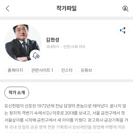
김현성
작가파일
국내작가
인문/사회 저자
김현성
국내작가
인문/사회 저자
홈페이지
관련사이트 1
인스타
유튜브
작가 소개
유신헌법이 선포된 1972년에 전남 담양의 촌놈으로 태어났다. 끝나지 않
는 정치적 격변기 속에서 DJ 덕후로 20대를 보내고, 서울 금천구에서 첫
서울살이를 시작해 금천구에서 세 아이를 키웠다. 광고회사 금강기획을 거
쳐 국내 유일의 공공 영역 전문 기획회사 유브레인을 창업해 어떻게 커뮤