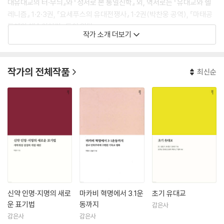
대유대교의 터·무늬』와 『성서로 본 통일신학』 외, 역서로는 『유대교와 헬
레니즘』 1·2·3권, 『요세푸스의 유대전쟁사』 1·2권(박찬웅 공역), 『마태공
동체의 예수이야기』 등이 있다.
작가 소개 더보기
작가의 전체작품
최신순
신약 인명·지명의 새로
마카비 혁명에서 3.1운
초기 유대교
운 표기법
동까지
감은사
감은사
감은사