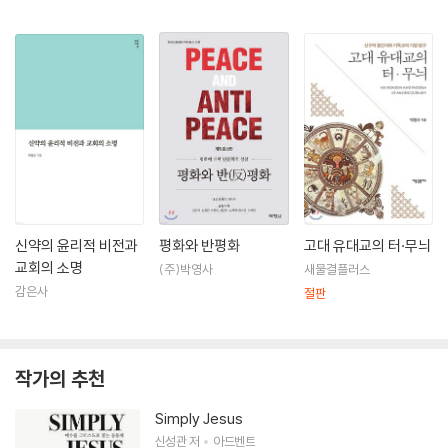
신약의 윤리적 비전과
평화와 반평화
고대 유대교의 터·무늬
교회의 소명
(주)박영사
새물결플러스
감은사
절판
작가의 추천
Simply Jesus
신성관
저
아드벤트