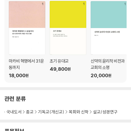
2) 라틴어와 그리스어 / 72
3) 고대 팔레스타인 지명 ‘-α’ / 74
제4장 음역과 번역 표기 / 81
1. 연속된 지명 표기 / 81
2. 종교·민족·문화 파생어 / 85
3. ‘헬라’와 ‘헬라파’ / 87
마카비 혁명에서 3.1운
초기 유대교
신약의 윤리적 비전과
제5장 결론 / 93
동까지
교회의 소명
49,800
원
18,000
20,000
원
원
1. 신약 고유명사의 새로운 표기 원칙 / 95
2. 개역개정 성경의 개정 제안 목록 / 102
3. 신약 고유명사 전체 목록과 명칭 해설 / 112
관련 분류
부록 / 181
국내도서
종교
기독교(개신교)
목회와 신학
설교/성경연구
1. 고전 그리스어 자모와 한글 대조표 / 183
2. 성경 그리스어의 우리말 음역 대조표 / 186