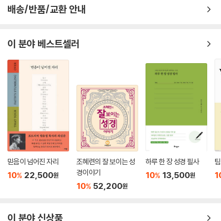
배송/반품/교환 안내
이 분야 베스트셀러
믿음이 넘어진 자리
조혜련의 잘 보이는 성
하루 한 장 성경 필사
팀
경이야기
10
22,500
10
13,500
1
%
%
원
원
10
52,200
%
원
이 분야 신상품