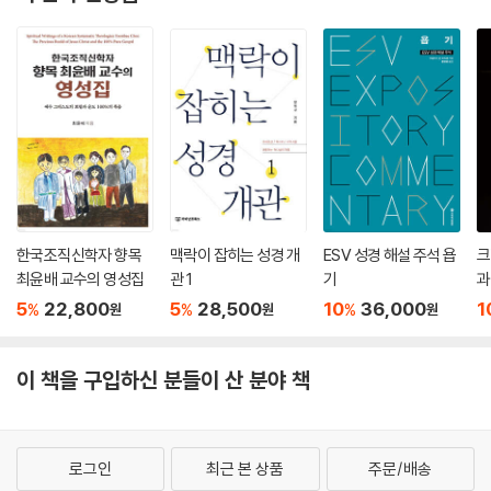
한국조직신학자 향목
맥락이 잡히는 성경 개
ESV 성경 해설 주석 욥
크
최윤배 교수의 영성집
관 1
기
과
5
22,800
5
28,500
10
36,000
1
%
%
%
원
원
원
이 책을 구입하신 분들이 산 분야 책
로그인
최근 본 상품
주문/배송