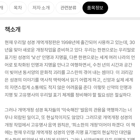
개
목차
저자 소개
관련분류
품목정보
책소개
현재 우리말 성경 개역개정판은 1998년에 출간되어 사용하고 있는데, 30
년을 맞아 새로운 개정작업을 준비하고 있다. 우리는 한편으로는 우리말로
표기된 성경의 ‘낯선’ 인명과 지명을, 다른 한편으로는 세계 여러 나라의 언
어로 토착화된 인명과 지명을 만나고 여행하면서, 수천 년의 시간과 공간
이 빚어낸 동서양의 문화적 괴리를 고스란히 겪어 내는 셈이다. 이 괴리감
은 성경의 이야기를 역사적 맥락에서 읽기 어렵게 하고, 신앙과 실제 세계
의 자연스럽게 소통에도 적지 않은 어려움을 준다. 이렇듯 신약의 인명과
지명 및 고유명사의 우리말 표기 체계를 정비해야 할 필요성은 절실하다.
그러나 개역개정 성경 독자들의 ‘익숙해진’ 발음의 관용을 역행하기는 너
무나 외람된 일이고, 또 현실적이지도 않았다. 그러므로 개역개정 성경의
개정 작업에서 고유명사 음역 원칙은, ‘최소한의 개정’이어야 하겠다. 이 책
에는 현재 우리말 개역개정 성경의 인명·지명 표기법의 현실적인 대안을
최소한의 범위에서 제시하게 되었다. 그러나 신약성경의 모든 인명과 지명