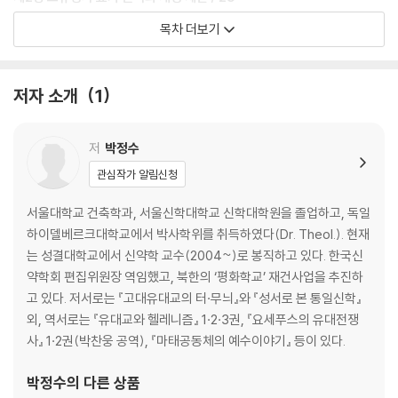
목차 더보기
1. 음역과 자역 / 25
2. 개역개정 성경의 표기 기본 원칙 / 27
3. 자음 표기 / 33
저자 소개
1
1) 파열음 표기 / 33
2) 자음 일반 규칙 / 37
3) 기타 자음 표기 / 40
저
박정수
4. 모음 표기 / 42
관심작가 알림신청
1) ‘υ’의 음가와 표기 / 42
2) 모음 일반 규칙 / 49
서울대학교 건축학과, 서울신학대학교 신학대학원을 졸업하고, 독일
하이델베르크대학교에서 박사학위를 취득하였다(Dr. Theol.). 현재
제3장 관용의 범위 / 53
는 성결대학교에서 신약학 교수(2004~)로 봉직하고 있다. 한국신
약학회 편집위원장 역임했고, 북한의 ‘평화학교’ 재건사업을 추진하
1. 어말 ‘-?’ 생략 / 54
고 있다. 저서로는 『고대유대교의 터·무늬』와 『성서로 본 통일신학』
2. 히브리어와 라틴어 표기 원칙 / 60
외, 역서로는 『유대교와 헬레니즘』 1·2·3권, 『요세푸스의 유대전쟁
3. 인명 표기 세부 지침 / 62
사』 1·2권(박찬웅 공역), 『마태공동체의 예수이야기』 등이 있다.
4. 지명 표기 세부 지침 / 69
1) 히브리어와 그리스어 / 69
박정수
의 다른 상품