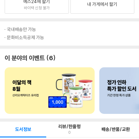
예스24에 팔기
내 가게에서 팔기
바이백 신청 불가
국내배송만 가능
문화비소득공제 가능
이 분야의 이벤트
6
리뷰/한줄평
도서정보
배송/반품/교환
0