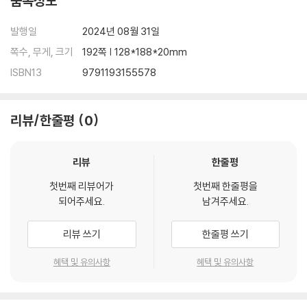
품목정보
참고 문헌 / 189
발행일
2024년 08월 31일
쪽수, 무게, 크기
192쪽 | 128*188*20mm
ISBN13
9791193155578
리뷰/한줄평
0
리뷰
한줄평
첫번째 리뷰어가
첫번째 한줄평을
되어주세요.
남겨주세요.
리뷰 쓰기
한줄평 쓰기
혜택 및 유의사항
혜택 및 유의사항