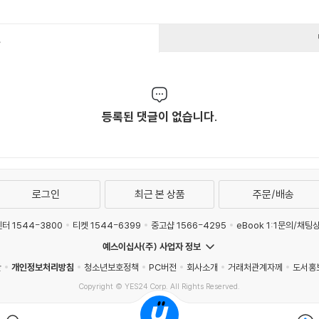
건
등록된 댓글이 없습니다.
로그인
최근 본 상품
주문/배송
터 1544-3800
티켓 1544-6399
중고샵 1566-4295
eBook 1:1문의/채팅
예스이십사(주) 사업자 정보
관
개인정보처리방침
청소년보호정책
PC버전
회사소개
거래처관계자께
도서홍
Copyright © YES24 Corp. All Rights Reserved.