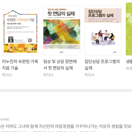
미누친의 숙련된 가족
임상 및 상담 장면에
집단상담 프로그램의
생
치료 기술
서 첫 면담의 실제
실제
박
학지사
학지사
학지사
orea)
이들은 아마도 그녀와 함께 자신만의 마음정원을 가꾸어나가는 치유의 경험을 맛보게