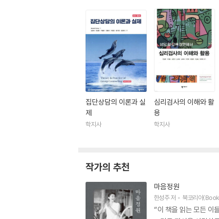
집단상담의 이론과 실
심리검사의 이해와 활
제
용
학지사
학지사
작가의 추천
마음정원
한성주
저
북코리아(Book
“이 책을 읽는 모든 