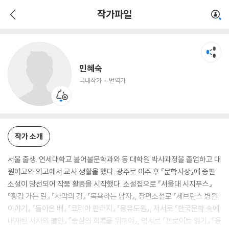
민혜숙
작가파일
국내작가
번역가
민혜숙
국내작가
번역가
작가 소개
서울 출생. 연세대학교 불어불문학과와 동 대학원 박사과정을 졸업하고 대
원여고와 외고에서 교사 생활을 했다. 광주로 이주 후 『문학사상』에 중편
소설이 당선되어 작품 활동을 시작했다. 소설집으로 『서울대 시지푸스』
『황강 가는 길』 『사막의 강』 『목욕하는 남자』, 장편소설로 『세브란스 병원
이야기』 『돌아온 배』 『코리아 판타지』 『몽유도원』, 저서로 『한국문학 속에
내재된 서사의 불안』 『중심의 회복을 위하여』, 역서로 『프로이트 읽기』 『융