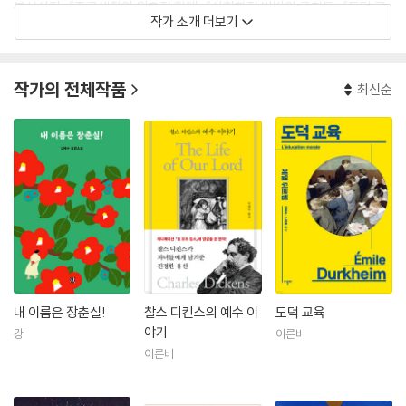
분석사전』 『종교생활의 원초적 형태』 『사회학적 방법의 규칙들』 『도덕 교
작가 소개 더보기
육』 등이 있다. 호남신학대학 조교수를 거쳐 광주새길교회를 개척하여 작
은 공동체를 섬기고 있다.
작가의 전체작품
최신순
내 이름은 장춘실!
찰스 디킨스의 예수 이
도덕 교육
야기
강
이른비
이른비