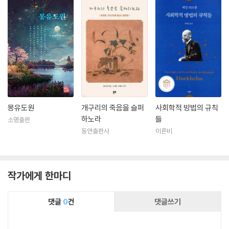
몽유도원
개구리의 죽음을 슬퍼
사회학적 방법의 규칙
하노라
들
소명출판
동연출판사
이른비
작가에게 한마디
댓글
0
건
댓글쓰기