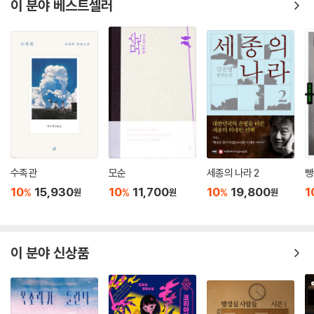
이 분야 베스트셀러
수족관
모순
세종의 나라 2
빵
10
15,930
10
11,700
10
19,800
1
%
%
%
원
원
원
이 분야 신상품