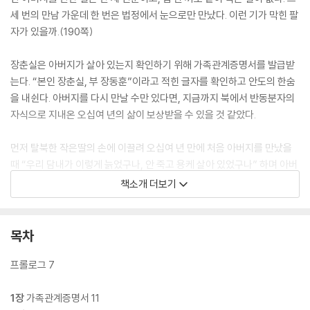
세 번의 만남 가운데 한 번은 법정에서 눈으로만 만났다. 이런 기가 막힌 팔
자가 있을까.(190쪽)
장춘실은 아버지가 살아 있는지 확인하기 위해 가족관계증명서를 발급받
는다. “본인 장춘실, 부 장동훈”이라고 적힌 글자를 확인하고 안도의 한숨
을 내쉰다. 아버지를 다시 만날 수만 있다면, 지금까지 북에서 반동분자의
자식으로 지내온 오십여 년의 삶이 보상받을 수 있을 것 같았다.
먼저 탈북한 작은딸의 손에 이끌려 오십여 년 만에 처음 아버지를 만났을
때 “우리 담내가 이렇게 늙었구나, 안 죽고 용케 살아 있었구나” 하며 아버
지는 춘실의 어릴 적 이름을 기억하며 다정스럽게 말한다. 아버지의 말은
책소개 더보기
정다운 듯 미묘했다. 실상 그녀가 남한에 오도록 이끈 아버지는 그 사실을
부인한다. 심지어 집에서 쫓겨나게 생겼다고 두려워한다. 아버지가 가족
몰래 돈을 좀 주었을 뿐, 두 사람은 밥 한 끼 함께 먹지 못한다. 아버지의 새
목차
가족들은 춘실의 존재를 인정하지 않는다.
프롤로그 7
친자확인소송을 하는 과정에서 판사는 아버지보다 늙어 뵈는 춘실에게 장
동훈 씨의 딸이 맞냐고 묻는다. 유전자 검사까지 하게 된 춘실은 친자식인
1장
가족관계증명서 11