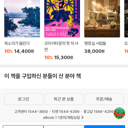
목소리가 들린다
코리아타운의 핫 칙 샤
행정실 사람들
오
먼
10
14,400
38,000
1
%
원
원
10
15,300
%
원
이 책을 구입하신 분들이 산 분야 책
로그인
최근 본 상품
주문/배송
고객센터 1544-3800
티켓 1544-6399
중고샵 1566-4295
eBook 1:1문의/채팅상담
예스이십사(주) 사업자 정보