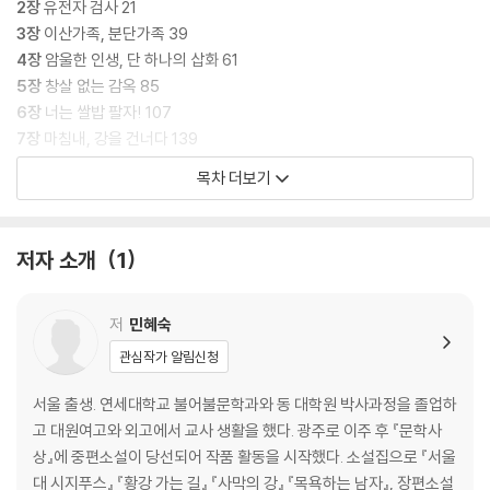
데도 이렇게 확인받아야 하는 상황에 가슴이 아프다. 터진 둑에서 흘러나
2장
유전자 검사 21
오는 물처럼 눈물이 주룩주룩 쏟아진다.
3장
이산가족, 분단가족 39
4장
암울한 인생, 단 하나의 삽화 61
탈북 후 법적 소송을 거쳐 장동훈의 친딸로 호적에 오르지만, 그 대가는 아
5장
창살 없는 감옥 85
버지를 다시는 만날 수 없는 것. 아버지의 새 가족들이 수백억 자산가인 아
6장
너는 쌀밥 팔자! 107
버지와 춘실 사이를 가로막는다. 가장 큰 돈의 단위가 만 원인 춘실에게 돈
7장
마침내, 강을 건너다 139
은 중요하지 않았다. 아버지가 살아 계신다는 소식을 들었을 때 얼굴이나
8장
누가 오라고 했나? 171
목차 더보기
한번 보고 죽어야겠다는 마음뿐이었고, 남한에 와서는 아버지를 만나서 그
9장
피보다 진한 것 191
동안 가슴에 담았던 말을 나눌 수 있다면 족할 것 같았다. 아버지와 따뜻한
밥상을 마주 대하고 그동안 고생했던 이야기를 들려주고 위로받고 싶었다.
에필로그 201
저자 소개
1
“당 간부는 당당하게 먹고, 대대장은 대놓고 먹고, 보위부는 보이지 않게
발문
인간을 향한, 인간에 대한 시선 | 김주현 203
먹고, 소대장은 소리 없이 먹는다”는 북한을 떠나 대한민국 땅에 왔지만,
작가의 말 214
저
민혜숙
남한도 유토피아는 아니었다. 새벽 찬 바람을 맞으며 폐지 실은 손수레를
관심작가 알림신청
끌다 보면 일복 하나는 제대로 타고났구나, 체념이 되었다.
서울 출생. 연세대학교 불어불문학과와 동 대학원 박사과정을 졸업하
피붙이인 작은딸도, 북에 있는 남동생도, 아버지의 새 가족도 돈 앞에 무력
고 대원여고와 외고에서 교사 생활을 했다. 광주로 이주 후 『문학사
한 모습이었다. 애면글면 키운 딸이고 업어 키우다시피 한 동생인데, 그들
상』에 중편소설이 당선되어 작품 활동을 시작했다. 소설집으로 『서울
은 언제나 돈이 먼저라고 생각한다. 춘실을 냉대하고 외면하는 아버지 가
대 시지푸스』 『황강 가는 길』 『사막의 강』 『목욕하는 남자』, 장편소설