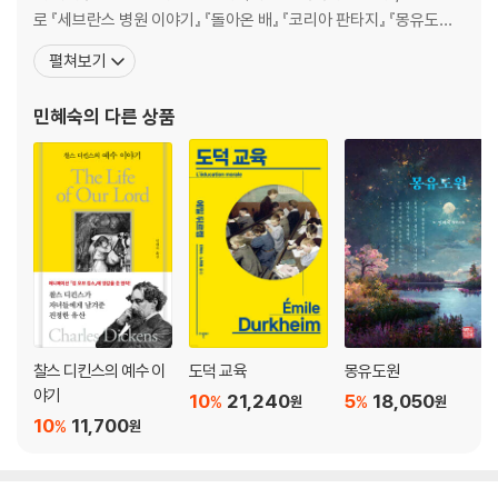
족의 태도를 생각하면 가슴이 미어진다. 피는 물보다 진하지만, 피보다 진
로 『세브란스 병원 이야기』 『돌아온 배』 『코리아 판타지』 『몽유도원』,
한 것들이 많다. 체면도, 돈도, 외모도 피보다 값이 더 나갔다.
저서로 『한국문학 속에 내재된 서사의 불안』 『중심의 회복을 위하
펼쳐보기
여』, 역서로 『프로이트 읽기』 『융 분석사전』 『종교생활의 원초적 형
이 작품에는 ‘먹고살다’라는 말이 무척 많이 나온다. ‘생계를 유지하다’라는
태』 『사회학적 방법의 규칙들』 『도덕 교육』 등이 있다. 호남신학대학
민혜숙
의 다른 상품
뜻인데, 띄어 써서 ‘먹고 살다’로도 쓸 수 있다. 이 작품에는 어떻게 살았는
조교수를 거쳐 광주새길교회를 개척하
지 세세하게 그려진 반면 밥을 먹는 장면은 나오지 않는다. 삶이 더 팍팍하
고 더 건조하고, 한편으로 슬프게 느껴진다. 그래서 ‘아버지와 따뜻한 밥상
을 마주 대하고’ 싶은 춘실의 마음이 더욱 간절해 보인다. 제목에 적힌 느낌
표처럼.
이것 드셔보세요, 하며 춘실이 권하고 그래, 맛있구나, 하며 먹는 아버지의
모습을 그려본다. 작은 행복, 작은 위로, 누릴 수 없는 것……
찰스 디킨스의 예수 이
도덕 교육
몽유도원
야기
10
21,240
5
18,050
%
%
원
원
10
11,700
%
원