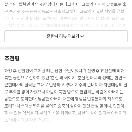
탈 주민, 탈북민이 약 4만 명에 이른다고 한다. 그들의 사연이 유튜브로 혹
은 수기로 또는 문학작품으로 표출되고 있다. 그들의 치열한 사연을 접할
때마다 정신이 확 깨는 느낌이다. 어쩌면 4만 명에 이르는 탈북민들은 느
슨해진 우리에게 새로운 청량제 역할을 할 수 있겠다는 생각이 든다. 온갖
어려움을 무릅쓰고 용감하게 질주해온 생명력이 이 땅에서 새롭게 꽃피우
출판사 리뷰 더보기
고 열매 맺기를 소망한다.
전쟁으로 인한 1세대 이산가족들은 거의 다 세상을 떠났고 탈북 과정에서
추천평
생겨난 새로운 이산가족에게도 시간이 많이 남지 않아 안타깝다. ‘같은 민
족’이라는 말의 의미도 희미해지는 이 시대에, 안전지대에서 살아온 행운
해방 후 삼팔선이 그어질 때는 남한 주민이었다가 전쟁 후 휴전선에 의해
이 다행스러우면서도 공연히 미안하다. 그 미안한 마음을 이 이야기에 꼭
북한 공민으로 살아야 했던 ‘춘실’의 이야기. 춘실 할머니의 생애는 한반도
꼭 담았다.
근현대사의 질곡을 그대로 반영하고 있다. 지주의 손녀이자 치안대장의 딸
로 부족함 없이 자랐으나 마을이 북한 땅으로 편입되는 바람에 아버지는
남한으로 도피한다. 월남한 아버지 때문에 평생을 반동분자의 자식으로,
토대가 나쁘다는 딱지를 붙이고 숨죽여 살아야 했던 춘실 할머니. 인간이
할 수 있는 억척을 다 부려 자식을 키워내고, 남한에 살아 있다는 아버지의
소식에 차디찬 강을 건넌다.