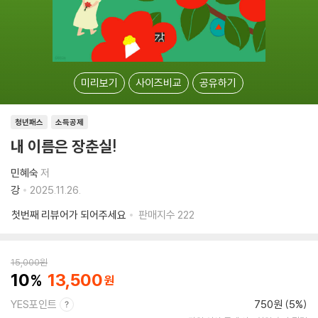
미리보기
사이즈비교
공유하기
청년패스
소득공제
내 이름은 장춘실!
민혜숙
저
강
2025.11.26.
첫번째 리뷰어가 되어주세요
판매지수
222
15,000
원
10
13,500
YES포인트
750원 (5%)