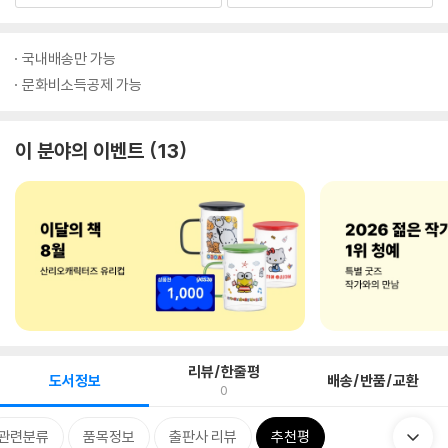
국내배송만 가능
문화비소득공제 가능
이 분야의 이벤트
13
리뷰/한줄평
도서정보
배송/반품/교환
0
관련분류
품목정보
출판사 리뷰
추천평