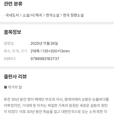
관련 분류
국내도서
소설/시/희곡
한국소설
한국 장편소설
품목정보
발행일
2025년 11월 26일
쪽수, 무게, 크기
216쪽 | 135*200*13mm
ISBN13
9788982183737
출판사 리뷰
■ 작가의 말
휴전 30년 동안 찾아 헤매던 부모와 자식, 형제자매의 상봉은 눈물바다를
이루었지만, 기대에 못 미치는 찌질한 가족의 등장은 새로운 갈등의 원인
이 되었다. 이후 40년 동안 목숨을 걸고 대한민국으로 오는 소위 북한 이